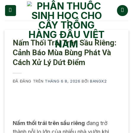
Chuyển
đến
nội
dung
Nấm Thối Trái Trên Sầu Riêng:
Cảnh Báo Mùa Bùng Phát Và
Cách Xử Lý Dứt Điểm
ĐÃ ĐĂNG TRÊN
THÁNG 6 8, 2026
BỞI
BANGX2
Nấm thối trái trên sầu riêng
đang trở
thành nỗi lo lớn của nhiều nhà vườn khi