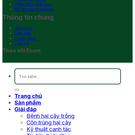
Phân bón sinh học
Hỗ trợ nông nghiệp
Thông tin chung
Về Ecom
Giải đáp
Chính sách
Liên hệ
Theo dõi Ecom
Tìm
kiếm:
Trang chủ
Sản phẩm
Giải đáp
Bệnh hại cây trồng
Côn trùng hại cây
Kỹ thuật canh tác