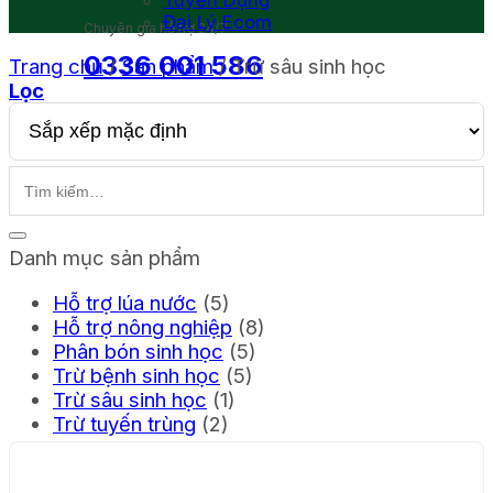
Tuyển Dụng
Đại Lý Ecom
Chuyên gia hỗ trợ 24/7
0336 001 586
Trang chủ
/
Sản phẩm
/
Trừ sâu sinh học
Lọc
Giỏ hàng
Danh mục sản phẩm
Hỗ trợ lúa nước
(5)
Hỗ trợ nông nghiệp
(8)
Phân bón sinh học
(5)
Trừ bệnh sinh học
(5)
Trừ sâu sinh học
(1)
Trừ tuyến trùng
(2)