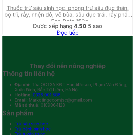
Thuốc trừ sâu sinh học, phòng trừ sâu đục thân,
bọ trĩ, rầy, nhện đỏ, vẽ bùa, sâu đục trái, rầy phấn
– Eco Beta 150g
Được xếp hạng
4.50
5 sao
Đọc tiếp
Thay đổi
nền nông nghiệp
Thông tin liên hệ
Địa chỉ:
Tòa OCT3A KĐT HandiResco, Phạm Văn Đồng,
Xuân Đỉnh, Bắc Từ Liêm, Hà Nội
Hotline:
0336 001 586
Email:
Marketingecomjsc@gmail.com
Mã số thuế:
0109864128
Sản phẩm
Trừ sâu sinh học
Trừ bệnh sinh học
Trừ tuyến trùng