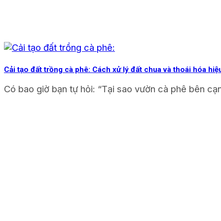
Cải tạo đất trồng cà phê: Cách xử lý đất chua và thoái hóa hiệ
Có bao giờ bạn tự hỏi: “Tại sao vườn cà phê bên cạn