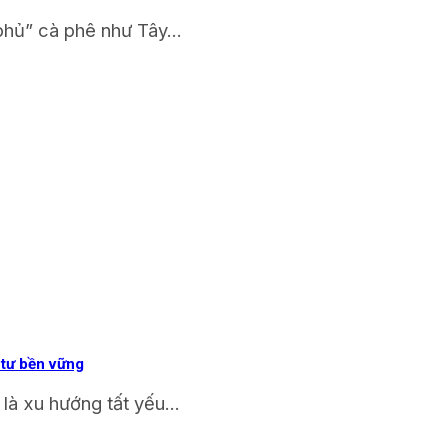
phủ” cà phê như Tây...
 tư bền vững
à xu hướng tất yếu...