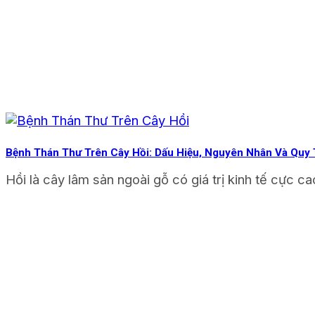
Bệnh Thán Thư Trên Cây Hồi: Dấu Hiệu, Nguyên Nhân Và Quy 
Hồi là cây lâm sản ngoài gỗ có giá trị kinh tế cực ca