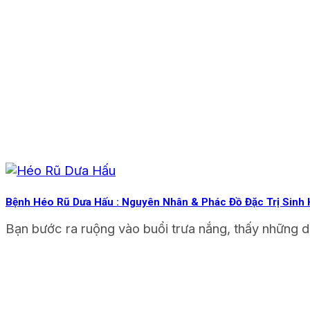
Bệnh Héo Rũ Dưa Hấu : Nguyên Nhân & Phác Đồ Đặc Trị Sinh
Bạn bước ra ruộng vào buổi trưa nắng, thấy những d