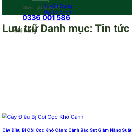
Tuyển Dụng
Chuyên gia hỗ trợ 24/7
Đại Lý Ecom
0336 001 586
Lưu trữ Danh mục:
Tin tức
Giỏ hàng
Cây Điều Bị Còi Cọc Khô Cành: Cảnh Báo Sụt Giảm Năng Suất