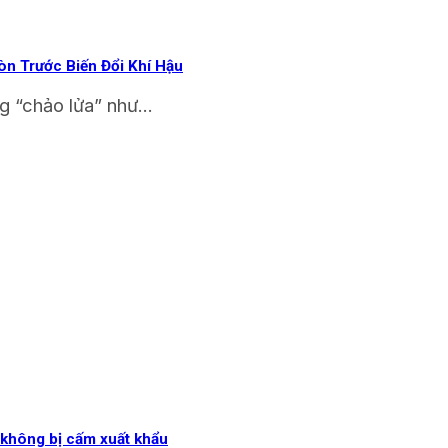
òn Trước Biến Đổi Khí Hậu
 “chảo lửa” như...
 không bị cấm xuất khẩu