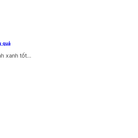
u quả
h xanh tốt...