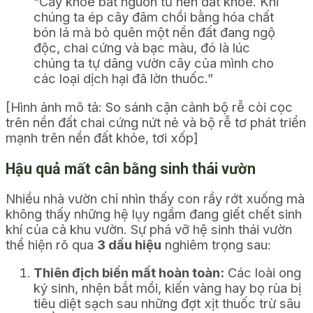
“Cây khỏe bắt nguồn từ nền đất khỏe. Khi
chúng ta ép cây đâm chồi bằng hóa chất
bón lá mà bỏ quên một nền đất đang ngộ
độc, chai cứng và bạc màu, đó là lúc
chúng ta tự dâng vườn cây của mình cho
các loại dịch hại đã lờn thuốc.”
[Hình ảnh mô tả: So sánh cận cảnh bộ rễ còi cọc
trên nền đất chai cứng nứt nẻ và bộ rễ tơ phát triển
mạnh trên nền đất khỏe, tơi xốp]
Hậu quả mất cân bằng sinh thái vườn
Nhiều nhà vườn chỉ nhìn thấy con rầy rớt xuống mà
không thấy những hệ lụy ngầm đang giết chết sinh
khí của cả khu vườn. Sự phá vỡ hệ sinh thái vườn
thể hiện rõ qua
3 dấu hiệu
nghiêm trọng sau:
Thiên địch biến mất hoàn toàn:
Các loài ong
ký sinh, nhện bắt mồi, kiến vàng hay bọ rùa bị
tiêu diệt sạch sau những đợt xịt thuốc trừ sâu