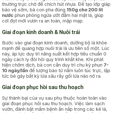
thường trực chờ để chích hút nhựa. Để tạo lớp giáp
bảo vệ sớm, bà con pha đúng
150g cho 200 lít
nước
phun phòng ngừa ướt đẫm hai mặt lá, giúp
cơi đọt mới vươn ra an toàn, mập mạp.
Giai đoạn kinh doanh & Nuôi trái
Bước vào giai đoạn kinh doanh, dưỡng bộ lá khỏe
mạnh để quang hợp nuôi trái là ưu tiên số một. Lúc
này, áp lực duy trì năng suất kết hợp tiêu chuẩn 0
ngày cách ly đòi hỏi quy trình khắt khe. Khi phát
hiện chớm dịch, bà con cần duy trì chu kỳ phun
7-
10 ngày/lần
để lượng bào tử nấm luôn túc trực, lập
tức bẻ gãy bất kỳ lứa sâu rầy gối lứa nào nở ra.
Giai đoạn phục hồi sau thu hoạch
Sự thành bại của vụ sau phụ thuộc hoàn toàn vào
giai đoạn phục hồi sau thu hoạch. Việc làm sạch
vườn, đánh bật mầm bệnh ẩn nấp trong các kẽ lá,