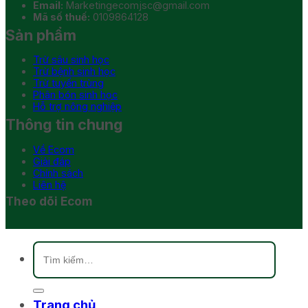
Email:
Marketingecomjsc@gmail.com
Mã số thuế:
0109864128
Sản phẩm
Trừ sâu sinh học
Trừ bệnh sinh học
Trừ tuyến trùng
Phân bón sinh học
Hỗ trợ nông nghiệp
Thông tin chung
Về Ecom
Giải đáp
Chính sách
Liên hệ
Theo dõi Ecom
Tìm
kiếm:
Trang chủ