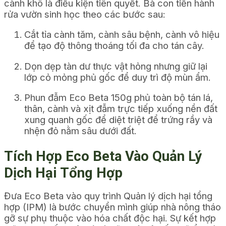
cành khô là điều kiện tiên quyết. Bà con tiến hành
rửa vườn sinh học theo các bước sau:
Cắt tỉa cành tăm, cành sâu bệnh, cành vô hiệu
để tạo độ thông thoáng tối đa cho tán cây.
Dọn dẹp tàn dư thực vật hỏng nhưng giữ lại
lớp cỏ mỏng phủ gốc để duy trì độ mùn ẩm.
Phun đẫm Eco Beta 150g phủ toàn bộ tán lá,
thân, cành và xịt đẫm trực tiếp xuống nền đất
xung quanh gốc để diệt triệt để trứng rầy và
nhện đỏ nằm sâu dưới đất.
Tích Hợp Eco Beta Vào Quản Lý
Dịch Hại Tổng Hợp
Đưa Eco Beta vào quy trình Quản lý dịch hại tổng
hợp (IPM) là bước chuyển mình giúp nhà nông tháo
gỡ sự phụ thuộc vào hóa chất độc hại. Sự kết hợp