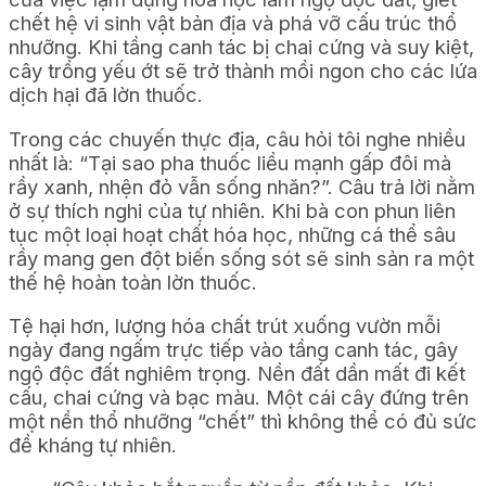
chết hệ vi sinh vật bản địa và phá vỡ cấu trúc thổ
nhưỡng. Khi tầng canh tác bị chai cứng và suy kiệt,
cây trồng yếu ớt sẽ trở thành mồi ngon cho các lứa
dịch hại đã lờn thuốc.
Trong các chuyến thực địa, câu hỏi tôi nghe nhiều
nhất là: “Tại sao pha thuốc liều mạnh gấp đôi mà
rầy xanh, nhện đỏ vẫn sống nhăn?”. Câu trả lời nằm
ở sự thích nghi của tự nhiên. Khi bà con phun liên
tục một loại hoạt chất hóa học, những cá thể sâu
rầy mang gen đột biến sống sót sẽ sinh sản ra một
thế hệ hoàn toàn lờn thuốc.
Tệ hại hơn, lượng hóa chất trút xuống vườn mỗi
ngày đang ngấm trực tiếp vào tầng canh tác, gây
ngộ độc đất nghiêm trọng. Nền đất dần mất đi kết
cấu, chai cứng và bạc màu. Một cái cây đứng trên
một nền thổ nhưỡng “chết” thì không thể có đủ sức
đề kháng tự nhiên.