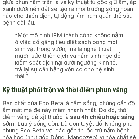
giữa phun nấm trên lá và kỹ thuật tủ gốc giữ ẩm, ép
xanh dưới nền đất sẽ tạo ra môi trường sống hoàn
hảo cho thiên địch, tự động kìm hãm quần thể sâu
bệnh dài lâu.
“Một mô hình IPM thành công không nằm
ở việc cố gắng tiêu diệt sạch bong mọi
sinh vật trong vườn, mà là nghệ thuật
mượn sức thiên địch và nấm sinh học để
kiểm soát dịch hại dưới ngưỡng kinh tế,
trả lại sự cân bằng vốn có cho hệ sinh
thái.”
Kỹ thuật phối trộn và thời điểm phun vàng
Bản chất của Eco Beta là nấm sống, chúng cần độ
ẩm mát mẻ để nảy mầm nhanh nhất. Do đó, thời
điểm vàng để xịt thuốc là
sau 4h chiều hoặc sáng
sớm
. Lưu ý sống còn: bà con tuyệt đối không pha
chung Eco Beta với các gốc thuốc trừ nấm bệnh
hóa học (như gốc Đồng, Mancozeb) vì hóa chất sẽ