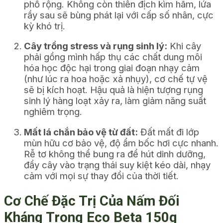
phổ rộng. Không còn thiên địch kìm hãm, lứa
rầy sau sẽ bùng phát lại với cấp số nhân, cực
kỳ khó trị.
Cây trồng stress và rụng sinh lý:
Khi cây
phải gồng mình hấp thụ các chất dung môi
hóa học độc hại trong giai đoạn nhạy cảm
(như lúc ra hoa hoặc xả nhụy), cơ chế tự vệ
sẽ bị kích hoạt. Hậu quả là hiện tượng rụng
sinh lý hàng loạt xảy ra, làm giảm năng suất
nghiêm trọng.
Mất lá chắn bảo vệ từ đất:
Đất mất đi lớp
mùn hữu cơ bảo vệ, độ ẩm bốc hơi cực nhanh.
Rễ tơ không thể bung ra để hút dinh dưỡng,
đẩy cây vào trạng thái suy kiệt kéo dài, nhạy
cảm với mọi sự thay đổi của thời tiết.
Cơ Chế Đặc Trị Của Nấm Đối
Kháng Trong Eco Beta 150g