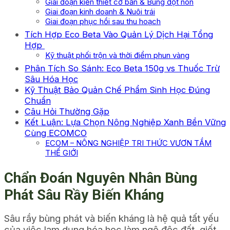
Giai đoạn kiến thiết cơ bản & Bung đọt non
Giai đoạn kinh doanh & Nuôi trái
Giai đoạn phục hồi sau thu hoạch
Tích Hợp Eco Beta Vào Quản Lý Dịch Hại Tổng
Hợp
Kỹ thuật phối trộn và thời điểm phun vàng
Phân Tích So Sánh: Eco Beta 150g vs Thuốc Trừ
Sâu Hóa Học
Kỹ Thuật Bảo Quản Chế Phẩm Sinh Học Đúng
Chuẩn
Câu Hỏi Thường Gặp
Kết Luận: Lựa Chọn Nông Nghiệp Xanh Bền Vững
Cùng ECOMCO
ECOM – NÔNG NGHIỆP TRI THỨC VƯƠN TẦM
THẾ GIỚI
Chẩn Đoán Nguyên Nhân Bùng
Phát Sâu Rầy Biến Kháng
Sâu rầy bùng phát và biến kháng là hệ quả tất yếu
của việc lạm dụng hóa học làm ngộ độc đất, giết