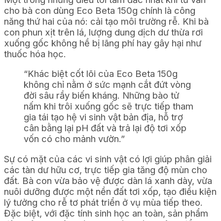
cho bà con dùng Eco Beta 150g chính là công
năng thứ hai của nó: cải tạo môi trường rễ. Khi bà
con phun xịt trên lá, lượng dung dịch dư thừa rơi
xuống gốc không hề bị lãng phí hay gây hại như
thuốc hóa học.
“Khác biệt cốt lõi của Eco Beta 150g
không chỉ nằm ở sức mạnh cắt đứt vòng
đời sâu rầy biến kháng. Những bào tử
nấm khi trôi xuống gốc sẽ trực tiếp tham
gia tái tạo hệ vi sinh vật bản địa, hỗ trợ
cân bằng lại pH đất và trả lại độ tơi xốp
vốn có cho mảnh vườn.”
Sự có mặt của các vi sinh vật có lợi giúp phân giải
các tàn dư hữu cơ, trực tiếp gia tăng độ mùn cho
đất. Bà con vừa bảo vệ được dàn lá xanh dày, vừa
nuôi dưỡng được một nền đất tơi xốp, tạo điều kiện
lý tưởng cho rễ tơ phát triển ở vụ mùa tiếp theo.
Đặc biệt, với đặc tính sinh học an toàn, sản phẩm