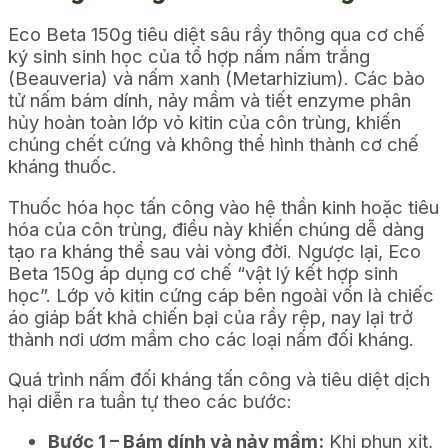
Eco Beta 150g tiêu diệt sâu rầy thông qua cơ chế
ký sinh sinh học của tổ hợp nấm nấm trắng
(Beauveria) và nấm xanh (Metarhizium). Các bào
tử nấm bám dính, nảy mầm và tiết enzyme phân
hủy hoàn toàn lớp vỏ kitin của côn trùng, khiến
chúng chết cứng và không thể hình thành cơ chế
kháng thuốc.
Thuốc hóa học tấn công vào hệ thần kinh hoặc tiêu
hóa của côn trùng, điều này khiến chúng dễ dàng
tạo ra kháng thể sau vài vòng đời. Ngược lại, Eco
Beta 150g áp dụng cơ chế “vật lý kết hợp sinh
học”. Lớp vỏ kitin cứng cáp bên ngoài vốn là chiếc
áo giáp bất khả chiến bại của rầy rệp, nay lại trở
thành nơi ươm mầm cho các loại nấm đối kháng.
Quá trình nấm đối kháng tấn công và tiêu diệt dịch
hại diễn ra tuần tự theo các bước:
Bước 1 – Bám dính và nảy mầm:
Khi phun xịt,