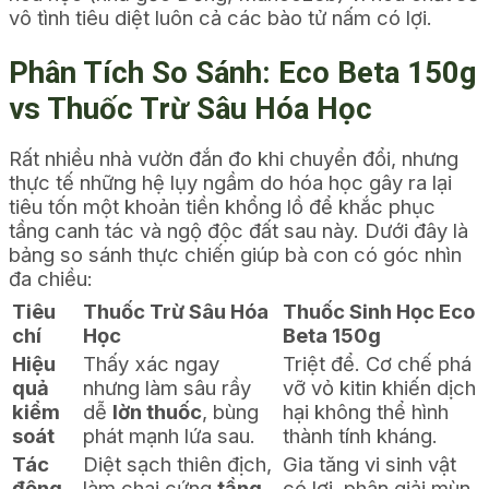
vô tình tiêu diệt luôn cả các bào tử nấm có lợi.
Phân Tích So Sánh: Eco Beta 150g
vs Thuốc Trừ Sâu Hóa Học
Rất nhiều nhà vườn đắn đo khi chuyển đổi, nhưng
thực tế những hệ lụy ngầm do hóa học gây ra lại
tiêu tốn một khoản tiền khổng lồ để khắc phục
tầng canh tác và ngộ độc đất sau này. Dưới đây là
bảng so sánh thực chiến giúp bà con có góc nhìn
đa chiều:
Tiêu
Thuốc Trừ Sâu Hóa
Thuốc Sinh Học Eco
chí
Học
Beta 150g
Hiệu
Thấy xác ngay
Triệt để. Cơ chế phá
quả
nhưng làm sâu rầy
vỡ vỏ kitin khiến dịch
kiểm
dễ
lờn thuốc
, bùng
hại không thể hình
soát
phát mạnh lứa sau.
thành tính kháng.
Tác
Diệt sạch thiên địch,
Gia tăng vi sinh vật
động
làm chai cứng
tầng
có lợi, phân giải mùn,