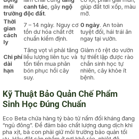
môi
canh tác
, gây
ngộ
giúp đất tơi xốp, màu
trường
độc đất
.
mỡ.
Thời
7 – 14 ngày. Nguy cơ
0 ngày
. An toàn
gian
tồn dư hóa chất rớt
tuyệt đối, hái trái ăn
cách
chuẩn kiểm định.
ngay tại vườn.
ly
Tăng vọt vì phải tăng
Giảm rõ rệt do vườn
Chi phí
liều lượng liên tục và
tự thiết lập được rào
dài
tốn tiền mua phân
chắn sinh học tự
hạn
bón phục hồi cây
nhiên, cây khỏe ít
suy.
bệnh.
Kỹ Thuật Bảo Quản Chế Phẩm
Sinh Học Đúng Chuẩn
Eco Beta chứa hàng tỷ bào tử nấm đối kháng đang
“ngủ đông”. Để đảm bảo chất lượng dung dịch khi
pha xịt, bà con phải giữ môi trường bảo quản tối
ưu. Hãy đặt sản phẩm ở nơi khô ráo, nhiệt độ