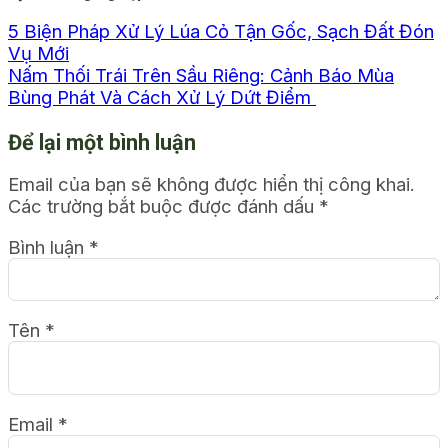
5 Biện Pháp Xử Lý Lúa Cỏ Tận Gốc, Sạch Đất Đón
Vụ Mới
Nấm Thối Trái Trên Sầu Riêng: Cảnh Báo Mùa
Bùng Phát Và Cách Xử Lý Dứt Điểm
Để lại một bình luận
Email của bạn sẽ không được hiển thị công khai.
Các trường bắt buộc được đánh dấu
*
Bình luận
*
Tên
*
Email
*