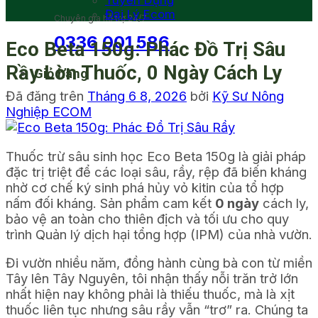
Tuyển Dụng
Đại Lý Ecom
Chuyên gia hỗ trợ 24/7
0336 001 586
Eco Beta 150g: Phác Đồ Trị Sâu
Rầy Lờn Thuốc, 0 Ngày Cách Ly
Giỏ hàng
Đã đăng trên
Tháng 6 8, 2026
bởi
Kỹ Sư Nông
Nghiệp ECOM
Thuốc trừ sâu sinh học Eco Beta 150g là giải pháp
đặc trị triệt để các loại sâu, rầy, rệp đã biến kháng
nhờ cơ chế ký sinh phá hủy vỏ kitin của tổ hợp
nấm đối kháng. Sản phẩm cam kết
0 ngày
cách ly,
bảo vệ an toàn cho thiên địch và tối ưu cho quy
trình Quản lý dịch hại tổng hợp (IPM) của nhà vườn.
Đi vườn nhiều năm, đồng hành cùng bà con từ miền
Tây lên Tây Nguyên, tôi nhận thấy nỗi trăn trở lớn
nhất hiện nay không phải là thiếu thuốc, mà là xịt
thuốc liên tục nhưng sâu rầy vẫn “trơ” ra. Chúng ta