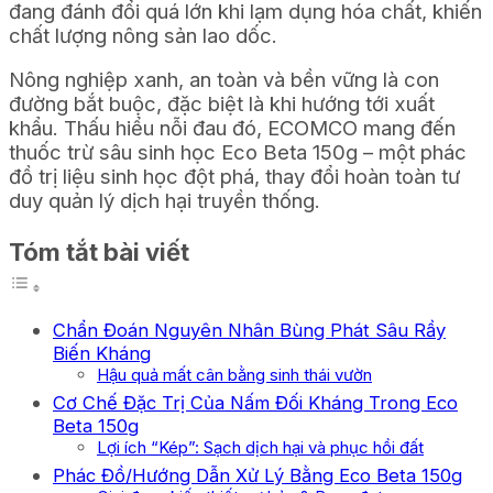
đang đánh đổi quá lớn khi lạm dụng hóa chất, khiến
chất lượng nông sản lao dốc.
Nông nghiệp xanh, an toàn và bền vững là con
đường bắt buộc, đặc biệt là khi hướng tới xuất
khẩu. Thấu hiểu nỗi đau đó, ECOMCO mang đến
thuốc trừ sâu sinh học Eco Beta 150g – một phác
đồ trị liệu sinh học đột phá, thay đổi hoàn toàn tư
duy quản lý dịch hại truyền thống.
Tóm tắt bài viết
Chẩn Đoán Nguyên Nhân Bùng Phát Sâu Rầy
Biến Kháng
Hậu quả mất cân bằng sinh thái vườn
Cơ Chế Đặc Trị Của Nấm Đối Kháng Trong Eco
Beta 150g
Lợi ích “Kép”: Sạch dịch hại và phục hồi đất
Phác Đồ/Hướng Dẫn Xử Lý Bằng Eco Beta 150g