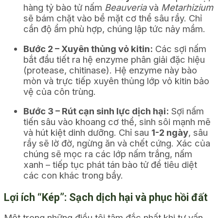
hàng tỷ bào tử nấm
Beauveria
và
Metarhizium
sẽ bám chặt vào bề mặt cơ thể sâu rầy. Chỉ
cần độ ẩm phù hợp, chúng lập tức nảy mầm.
Bước 2 – Xuyên thủng vỏ kitin:
Các sợi nấm
bắt đầu tiết ra hệ enzyme phân giải đặc hiệu
(protease, chitinase). Hệ enzyme này bào
mòn và trực tiếp xuyên thủng lớp vỏ kitin bảo
vệ của côn trùng.
Bước 3 – Rút cạn sinh lực dịch hại:
Sợi nấm
tiến sâu vào khoang cơ thể, sinh sôi mạnh mẽ
và hút kiệt dinh dưỡng. Chỉ sau
1-2 ngày
, sâu
rầy sẽ lờ đờ, ngừng ăn và chết cứng. Xác của
chúng sẽ mọc ra các lớp nấm trắng, nấm
xanh – tiếp tục phát tán bào tử để tiêu diệt
các con khác trong bầy.
Lợi ích “Kép”: Sạch dịch hại và phục hồi đất
Một trong những điều tôi tâm đắc nhất khi tư vấn