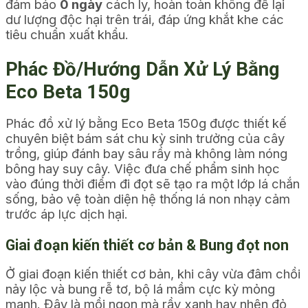
đảm bảo
0 ngày
cách ly, hoàn toàn không để lại
dư lượng độc hại trên trái, đáp ứng khắt khe các
tiêu chuẩn xuất khẩu.
Phác Đồ/Hướng Dẫn Xử Lý Bằng
Eco Beta 150g
Phác đồ xử lý bằng Eco Beta 150g được thiết kế
chuyên biệt bám sát chu kỳ sinh trưởng của cây
trồng, giúp đánh bay sâu rầy mà không làm nóng
bông hay suy cây. Việc đưa chế phẩm sinh học
vào đúng thời điểm đi đọt sẽ tạo ra một lớp lá chắn
sống, bảo vệ toàn diện hệ thống lá non nhạy cảm
trước áp lực dịch hại.
Giai đoạn kiến thiết cơ bản & Bung đọt non
Ở giai đoạn kiến thiết cơ bản, khi cây vừa đâm chồi
nảy lộc và bung rễ tơ, bộ lá mầm cực kỳ mỏng
manh. Đây là mồi ngon mà rầy xanh hay nhện đỏ