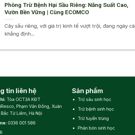
Phòng Trừ Bệnh Hại Sầu Riêng: Năng Suất Cao,
Vườn Bền Vững | Cùng ECOMCO
Cây sầu riêng, với giá trị kinh tế vượt trội, đang ngày c
khẳng định...
 tin liên hệ
Sản phẩm
hỉ:
Tòa OCT3A KĐT
Trừ sâu sinh học
iResco, Phạm Văn Đồng, Xuân
Trừ bệnh sinh học
, Bắc Từ Liêm, Hà Nội
Trừ tuyến trùng
ine:
0336 001 586
Phân bón sinh học
l: