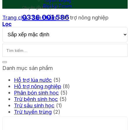
Tuyển Dụng
Đại Lý Ecom
Chuyên gia hỗ trợ 24/7
0336 001 586
Trang chủ
/
Sản phẩm
/
Hỗ trợ nông nghiệp
Lọc
Giỏ hàng
Danh mục sản phẩm
Hỗ trợ lúa nước
(5)
Hỗ trợ nông nghiệp
(8)
Phân bón sinh học
(5)
Trừ bệnh sinh học
(5)
Trừ sâu sinh học
(1)
Trừ tuyến trùng
(2)