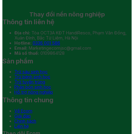
Thay đổi
nền nông nghiệp
Thông tin liên hệ
Địa chỉ:
Tòa OCT3A KĐT HandiResco, Phạm Văn Đồng,
Xuân Đỉnh, Bắc Từ Liêm, Hà Nội
Hotline:
0336 001 586
Email:
Marketingecomjsc@gmail.com
Mã số thuế:
0109864128
Sản phẩm
Trừ sâu sinh học
Trừ bệnh sinh học
Trừ tuyến trùng
Phân bón sinh học
Hỗ trợ nông nghiệp
Thông tin chung
Về Ecom
Giải đáp
Chính sách
Liên hệ
Theo dõi Ecom