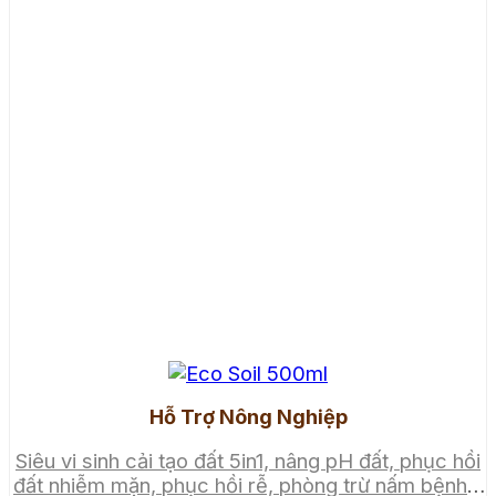
Hỗ Trợ Nông Nghiệp
Siêu vi sinh cải tạo đất 5in1, nâng pH đất, phục hồi
đất nhiễm mặn, phục hồi rễ, phòng trừ nấm bệnh –