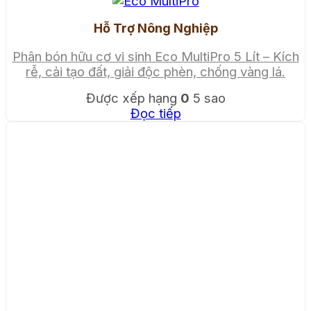
Hỗ Trợ Nông Nghiệp
Phân bón hữu cơ vi sinh Eco MultiPro 5 Lít – Kích
rễ, cải tạo đất, giải độc phèn, chống vàng lá.
Được xếp hạng
0
5 sao
Đọc tiếp