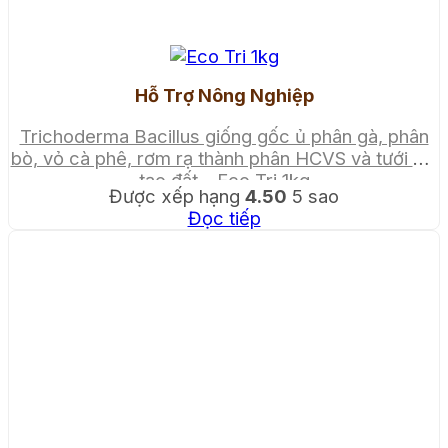
Hỗ Trợ Nông Nghiệp
Trichoderma Bacillus giống gốc ủ phân gà, phân
bò, vỏ cà phê, rơm rạ thành phân HCVS và tưới cải
tạo đất – Eco Tri 1kg
Được xếp hạng
4.50
5 sao
Đọc tiếp