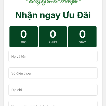
Đăng ký tư vấn Miễn phí
Nhận ngay Ưu Đãi
0
0
0
GIỜ
PHÚT
GIÂY