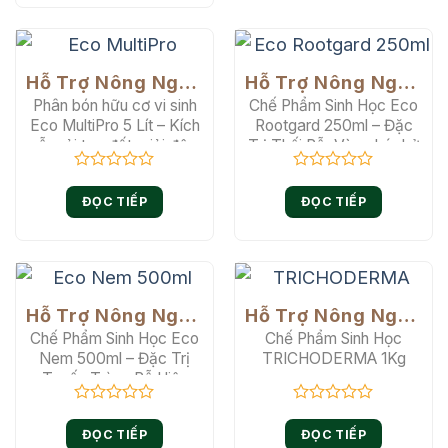
sao
5
sao
Hỗ Trợ Nông Nghiệp
Hỗ Trợ Nông Nghiệp
Phân bón hữu cơ vi sinh
Chế Phẩm Sinh Học Eco
Eco MultiPro 5 Lít – Kích
Rootgard 250ml – Đặc
rễ, cải tạo đất, giải độc
Trị Thối Rễ, Vàng Lá, Lở
phèn, chống vàng lá.
Cổ Rễ Hiệu Quả
Được
Được
xếp
xếp
ĐỌC TIẾP
ĐỌC TIẾP
hạng
hạng
0
0
5
5
sao
sao
Hỗ Trợ Nông Nghiệp
Hỗ Trợ Nông Nghiệp
Chế Phẩm Sinh Học Eco
Chế Phẩm Sinh Học
Nem 500ml – Đặc Trị
TRICHODERMA 1Kg
Tuyến Trùng Rễ Hiệu
Quả
Được
Được
xếp
xếp
ĐỌC TIẾP
ĐỌC TIẾP
hạng
hạng