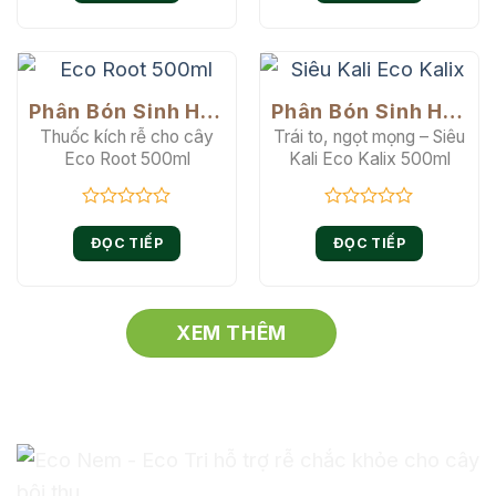
0
0
5
5
sao
sao
Phân Bón Sinh Học
Phân Bón Sinh Học
Thuốc kích rễ cho cây
Trái to, ngọt mọng – Siêu
Eco Root 500ml
Kali Eco Kalix 500ml
Được
Được
xếp
xếp
ĐỌC TIẾP
ĐỌC TIẾP
hạng
hạng
0
0
5
5
sao
sao
XEM THÊM