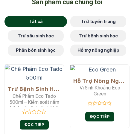
Sản phẩm của chúng tôi
Tất cả
Trừ tuyến trùng
Trừ sâu sinh học
Trừ bệnh sinh học
Phân bón sinh học
Hổ trợ nông nghiệp
Hỗ Trợ Nông Nghiệp
Vi Sinh Khoáng Eco
Trừ Bệnh Sinh Học
Green
Chế Phẩm Eco Tado
500ml – Kiểm soát nấm
bệnh gây thán thư, khô
Được
cành, khô quả , nấm
xếp
ĐỌC TIẾP
Được
hồng, tảo đỏ
hạng
xếp
0
ĐỌC TIẾP
hạng
5
0