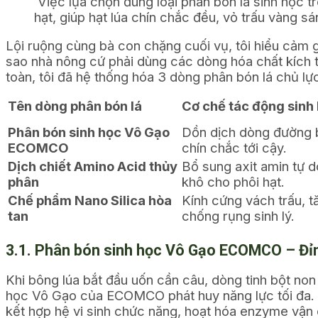
Việc lựa chọn đúng loại phân bón lá sinh học t
hạt, giúp hạt lúa chín chắc đều, vỏ trấu vàng sá
Lội ruộng cùng bà con chặng cuối vụ, tôi hiểu cảm gi
sao nhà nông cứ phải dùng các dòng hóa chất kích th
toàn, tôi đã hệ thống hóa 3 dòng phân bón lá chủ l
Tên dòng phân bón lá
Cơ chế tác động sinh 
Phân bón sinh học Vô Gạo
Dồn dịch dòng đường bộ
ECOMCO
chín chắc tới cậy.
Dịch chiết Amino Acid thủy
Bổ sung axit amin tự do
phân
khô cho phôi hạt.
Chế phẩm Nano Silica hòa
Kính cứng vách trấu, t
tan
chống rụng sinh lý.
3.1. Phân bón sinh học Vô Gạo ECOMCO – Đỉn
Khi bông lúa bắt đầu uốn cần câu, dòng tinh bột non 
học Vô Gạo của ECOMCO phát huy năng lực tối đa. K
kết hợp hệ vi sinh chức năng, hoạt hóa enzyme vận 