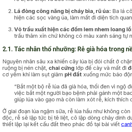
Lá đòng công năng bị cháy bìa, rũ úa:
Ba lá cô
hiện các sọc vàng úa, làm mất đi diện tích qua
Vỏ trấu xuất hiện các đốm lem nhem loang lổ
trấu thâm xỉn chứ không có màu xanh sáng tự n
2.1. Tác nhân thổ nhưỡng: Rễ già hóa trong nề
Nguyên nhân sâu xa khiến cây lúa bị đói chất ở ch
ruộng bị nén chặt,
chai cứng
lớp đế cày và mất đi
đ
cơ yếm khí làm sụt giảm
pH đất
xuống mức báo động
“Bắt một bộ rễ lúa đã già hóa, thối đen vì ngộ
việc bắt một người bạo bệnh phải gánh một ba
giúp lúa vào gạo mà còn làm xót rễ, kích thích q
Ở giai đoạn lúa ngậm sữa, rễ lúa hầu như không còn
độc, rễ sẽ lập tức bị tê liệt, cô lập dòng chảy dinh
thiết lập lại kết cấu đất theo phác đồ tại bài viết
canh