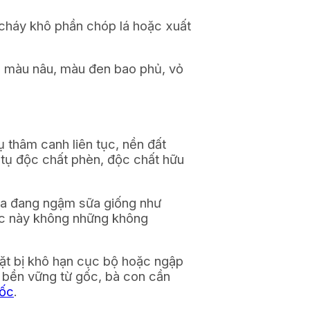
ị cháy khô phần chóp lá hoặc xuất
m màu nâu, màu đen bao phủ, vỏ
ụ thâm canh liên tục, nền đất
 tụ độc chất phèn, độc chất hữu
 lúa đang ngậm sữa giống như
úc này không những không
mặt bị khô hạn cục bộ hoặc ngập
ệt bền vững từ gốc, bà con cần
gốc
.