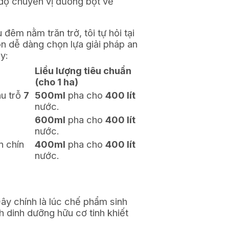
 độ chuyển vị đường bột về
đêm nằm trăn trở, tôi tự hỏi tại
on dễ dàng chọn lựa giải pháp an
y:
Liều lượng tiêu chuẩn
(cho 1 ha)
au trỗ
7
500ml
pha cho
400 lít
nước.
600ml
pha cho
400 lít
nước.
n chín
400ml
pha cho
400 lít
nước.
Đây chính là lúc chế phẩm sinh
dinh dưỡng hữu cơ tinh khiết