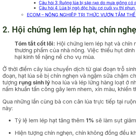
Câu hỏi 3: Ruộng lúa bị sập rạp do mưa giông c
Câu hỏi 4: Lúa bị ngộ độc hữu cơ cuối vụ thì phu
ECOM – NÔNG NGHIỆP TRI THỨC VƯƠN TẦM THẾ 
2. Hội chứng lem lép hạt, chín ngh
Tóm tắt cốt lõi:
Hội chứng lem lép hạt và chín 
thương phẩm của nhà nông. Việc thiếu hụt dinh dư
hại kinh tế nặng nề cho vụ mùa.
Ở thời điểm cây lúa chuyển dịch từ giai đoạn trỗ sin
đoạn, hạt lúa sẽ bị chín nghẹn và ngậm sữa chậm chạ
tượng
rụng sinh lý
hoa lúa và lép lửng hàng loạt ở nh
nấm khuẩn tấn công gây lem nhem, xỉn màu, khiến th
Qua những lần cùng bà con cân lúa trực tiếp tại ruộ
này:
Tỷ lệ lem lép hạt tăng thêm
1%
sẽ làm sụt giảm
Hiện tượng chín nghẹn, chín không đồng đều khiế