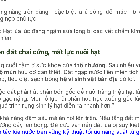
ng năng trên cùng – đặc biệt là lá đòng lưỡi mác – b
ng hợp chủ lực.
:
Hạt lúa lúc đang ngậm sữa lỏng bị các vết chấm ki
hiên.
n đất chai cứng, mất lực nuôi hạt
ặng cuối nằm ở sức khỏe của
thổ nhưỡng
. Sau nhiều v
ộ mùn
hữu cơ cần thiết. Đất ngập nước liên miên tích
, tiêu diệt sạch bóng
hệ vi sinh vật bản địa
có lợi.
 độc đất phải hút phân bón gốc để nuôi hàng triệu hạt
o gạo nặng. Mọi nỗ lực rải phân hóa học xuống gốc l
uá trình rụng sinh lý hạt diễn ra nhanh hơn.”
 khả năng đâm sâu mà ăn nổi lên trên. Nếu tầng đất 
 dưỡng đẩy lên bông. Để cứu vãn nền đất lúa bị suy ki
 tác lúa nước bền vững kỹ thuật tối ưu năng suất từ 