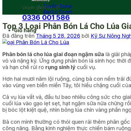
Tuyển Dụng
Chuyên gia hỗ trợ 24/7
Đại Lý Ecom
0336 001 586
Top 3 Loại Phân Bón Lá Cho Lúa Gi
Giỏ hàng
Đã đăng trên
Tháng 5 28, 2026
bởi
Kỹ Sư Nông Ng
Phân bón lá cho lúa giai đoạn ngậm sữa
là giải phá
vỏ và nặng ký. Ứng dụng phân bón lá sinh học thời đ
và hạn chế rủi ro
rụng sinh lý
cuối vụ.
Hơn hai mươi năm lội ruộng, cùng bà con nếm trải 
vào vùng ven biển miền Tây, tôi hiểu chặng cuối của
Cả vụ lúa vất vả, đầu tư bao nhiêu công sức cho gi
cuối lúa vào gạo lẹt sẹt, hạt ngậm sữa nửa chừng rồ
bị bóc lột kiệt quệ, nhìn bông lúa chín vàng phần ng
Bà con mình thường có thói quen rải thêm phân gốc 
công năng. Bằng kinh nghiệm thực chiến bám ruộng lâ