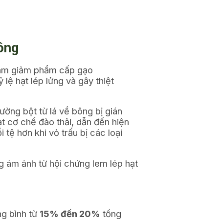
nông
 làm giảm phẩm cấp gạo
 lệ hạt lép lửng và gây thiệt
đường bột từ lá về bông bị gián
t cơ chế đào thải, dẫn đến hiện
 tệ hơn khi vỏ trấu bị các loại
ng ám ảnh từ hội chứng lem lép hạt
ng bình từ
15% đến 20%
tổng