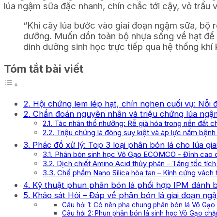
lúa ngậm sữa đặc nhanh, chín chắc tới cậy, vỏ trấu v
“Khi cây lúa bước vào giai đoạn ngậm sữa, bộ rễ
dưỡng. Muốn dồn toàn bộ nhựa sống về hạt để h
dinh dưỡng sinh học trực tiếp qua hệ thống khí
Tóm tắt bài viết
2. Hội chứng lem lép hạt, chín nghẹn cuối vụ: Nỗi
2. Chẩn đoán nguyên nhân và triệu chứng lúa ngậ
2.1. Tác nhân thổ nhưỡng: Rễ già hóa trong nền đất ch
2.2. Triệu chứng lá đòng suy kiệt và áp lực nấm bệnh
3. Phác đồ xử lý: Top 3 loại phân bón lá cho lúa gi
3.1. Phân bón sinh học Vô Gạo ECOMCO – Đỉnh cao 
3.2. Dịch chiết Amino Acid thủy phân – Tăng tốc tích
3.3. Chế phẩm Nano Silica hòa tan – Kính cứng vách t
4. Kỹ thuật phun phân bón lá phối hợp IPM đánh 
5. Khảo sát Hỏi – Đáp về phân bón lá giai đoạn ng
Câu hỏi 1: Có nên pha chung phân bón lá Vô Gạo
Câu hỏi 2: Phun phân bón lá sinh học Vô Gạo chặn