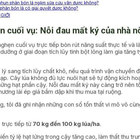
ó phun phân bón lá ngậm sữa cứu vãn được không?
n phân bón lá có giải quyết được không?
GIỚI
ẹn cuối vụ: Nỗi đau mất ký của nhà 
nghẹn cuối vụ trực tiếp bòn rút năng suất thực tế và
ỡng ở giai đoạn tích lũy tinh bột lỏng làm gia tăng tỷ
h lý sang tích lũy chất khô, nếu quá trình vận chuyển 
p. Cây lúa không đủ lực nuôi hạt sẽ tự động kích hoạ
ững hạt phần cậy. Nỗi đau mất ký này càng trở nên tồi
ương lái ép giá bầm dập khi thu mua tại ruộng.
ng, tôi đã ghi nhận những con số tổn thất vi mô vô cù
 trực tiếp từ
70 kg đến 100 kg lúa/ha
.
n tỷ lệ hạt lửng trong cậy tăng cao, làm thất thu tru