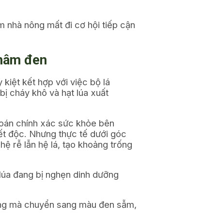
m nhà nông mất đi cơ hội tiếp cận
thâm đen
kiệt kết hợp với việc bộ lá
bị cháy khô và hạt lúa xuất
 đoán chính xác sức khỏe bên
iết độc. Nhưng thực tế dưới góc
 hệ rễ lẫn hệ lá, tạo khoảng trống
 lúa đang bị nghẹn dinh dưỡng
ng mà chuyển sang màu đen sẫm,