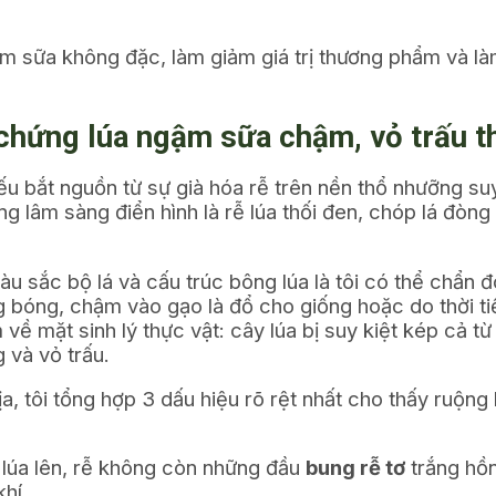
gậm sữa không đặc, làm giảm giá trị thương phẩm và là
 chứng lúa ngậm sữa chậm, vỏ trấu 
bắt nguồn từ sự già hóa rễ trên nền thổ nhưỡng suy 
 lâm sàng điển hình là rễ lúa thối đen, chóp lá đòng 
u sắc bộ lá và cấu trúc bông lúa là tôi có thể chẩn
ng bóng, chậm vào gạo là đổ cho giống hoặc do thời t
về mặt sinh lý thực vật: cây lúa bị suy kiệt kép cả từ
 và vỏ trấu.
a, tôi tổng hợp 3 dấu hiệu rõ rệt nhất cho thấy ruộng
 lúa lên, rễ không còn những đầu
bung rễ tơ
trắng hồ
hí.