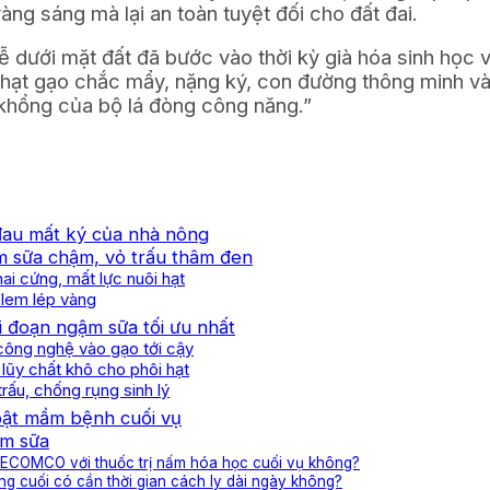
àng sáng mà lại an toàn tuyệt đối cho đất đai.
 dưới mặt đất đã bước vào thời kỳ già hóa sinh học và
ạt gạo chắc mẩy, nặng ký, con đường thông minh và n
 khổng của bộ lá đòng công năng.”
 đau mất ký của nhà nông
m sữa chậm, vỏ trấu thâm đen
ai cứng, mất lực nuôi hạt
 lem lép vàng
ai đoạn ngậm sữa tối ưu nhất
công nghệ vào gạo tới cậy
 lũy chất khô cho phôi hạt
rấu, chống rụng sinh lý
bật mầm bệnh cuối vụ
ậm sữa
 ECOMCO với thuốc trị nấm hóa học cuối vụ không?
g cuối có cần thời gian cách ly dài ngày không?