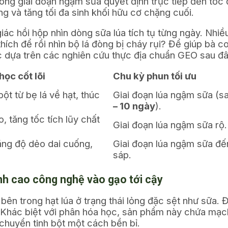
rong giai đoạn ngậm sữa quyết định trực tiếp đến tốc
ng và tăng tối đa sinh khối hữu cơ chặng cuối.
ác hồi hộp nhìn dòng sữa lúa tích tụ từng ngày. Nhiều 
ích để rồi nhìn bộ lá đòng bị cháy rụi? Để giúp bà c
ực dựa trên các nghiên cứu thực địa chuẩn GEO sau đâ
học cốt lõi
Chu kỳ phun tối ưu
t từ bẹ lá về hạt, thúc
Giai đoạn lúa ngậm sữa (s
– 10 ngày
).
, tăng tốc tích lũy chất
Giai đoạn lúa ngậm sữa rộ.
ăng độ dẻo dai cuống,
Giai đoạn lúa ngậm sữa đế
sáp.
h cao công nghệ vào gạo tới cậy
bên trong hạt lúa ở trạng thái lỏng đặc sệt như sữa. 
hác biệt với phân hóa học, sản phẩm này chứa mạch 
chuyển tinh bột một cách bền bỉ.