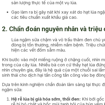
sản lượng thực tế của một vụ lúa.
Gạo làm ra bị gãy nát khi xay xát do hạt lúa n
các tiêu chuẩn xuất khẩu giá cao.
2. Chẩn đoán nguyên nhân và triệu
Lúa ngậm sữa chậm và vỏ trấu thâm đen chủ yếu 
đòng bị tổn thương, nhiễm nấm bệnh. Triệu chứng
hiện các vết đốm sẫm màu.
Khi bước vào một miếng ruộng ở chặng cuối, nhìn mà
trong của cây lúa. Nhiều bà con cứ thấy hạt lúa đứ
nhìn chuyên gia, đây là hệ quả của một chuỗi sai lầm 
sinh thái cho dịch hại tấn công tấn công vào bẹ đòng
Dựa trên kinh nghiệm chẩn đoán lâm sàng tại thực đị
ngậm sữa:
Hệ rễ lúa bị già hóa sớm, thối đen:
Khi bới gốc
rễ bị bó chặt và bốc mùi tanh hôi của bùn yếm k