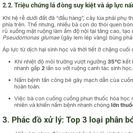
2.2. Triệu chứng lá đòng suy kiệt và áp lực n
Khi hệ rễ dưới đất đã “đầu hàng”, cây lúa phải phụ 
phía trên. Thế nhưng, nhiều bà con do thói quen bón
rũ xuống mặt ruộng làm ẩm độ nội tại tăng cao, tạ
Pseudomonas glumae
(gây lem lép vàng) bùng phá
Áp lực từ dịch hại sinh học và thời tiết ở chặng cuố
Khi nhiệt độ môi trường vượt ngưỡng
35°C
kết 
nhanh gấp
2
lần so với ruộng canh tác sinh học
Nấm bệnh tấn công bẻ gãy mạch dẫn của cuống b
hoàn toàn.
Việc bà con cuống cuồng phun thuốc hóa học nồ
nhiên và khiến nấm bệnh nhanh chóng
lờn thuố
3. Phác đồ xử lý: Top 3 loại phân b