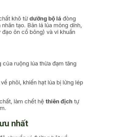
 chất khô từ
dưỡng bộ lá
đòng
h
nhân tạo. Bản lá lúa mỏng dính,
 đạo ôn cổ bông) và vi khuẩn
g của ruộng lúa thừa đạm tăng
 phôi, khiến hạt lúa bị lửng lép
 chất, làm chết hệ
thiên địch
tự
ểm.
 ưu nhất