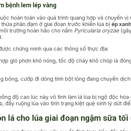
ấm bệnh lem lép vàng
thuộc hoàn toàn vào quá trình quang hợp và chuyển vị
 thừa phân đạm ở giai đoạn trước khiến lúa bị
ép xan
o môi trường hoàn hảo cho nấm
Pyricularia oryzae
(gây
t.
i được chứng minh qua các thông số thực địa:
hợp gió phơn khô nóng, tốc độ cháy khô chóp lá đòn
.
ông, cướp đi dòng tinh bột lỏng đang chuyển dịch về
ng độ cao lúc này vô tình làm lá lúa bị ngộ độc hóa
c
, đẩy ruộng lúa vào tình trạng kiệt quệ sinh lý dứt đi
ón lá cho lúa giai đoạn ngậm sữa tối