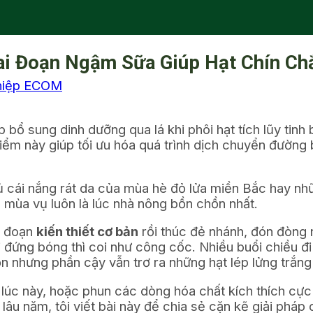
ai Đoạn Ngậm Sữa Giúp Hạt Chín Ch
hiệp ECOM
p bổ sung dinh dưỡng qua lá khi phôi hạt tích lũy tinh 
iểm này giúp tối ưu hóa quá trình dịch chuyển đường 
đủ cái nắng rát da của mùa hè đỏ lửa miền Bắc hay n
 mùa vụ luôn là lúc nhà nông bồn chồn nhất.
ai đoạn
kiến thiết cơ bản
rồi thúc đẻ nhánh, đón đòng 
i đứng bóng thì coi như công cốc. Nhiều buổi chiều đi
ọn nhưng phần cậy vẫn trơ ra những hạt lép lửng trắng 
lúc này, hoặc phun các dòng hóa chất kích thích cực 
u năm, tôi viết bài này để chia sẻ cặn kẽ giải pháp d