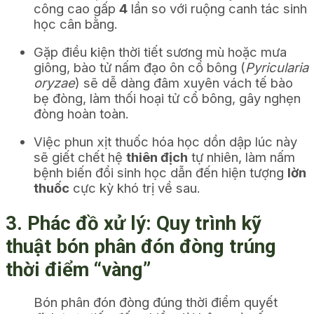
công cao gấp
4
lần so với ruộng canh tác sinh
học cân bằng.
Gặp điều kiện thời tiết sương mù hoặc mưa
giông, bào tử nấm đạo ôn cổ bông (
Pyricularia
oryzae
) sẽ dễ dàng đâm xuyên vách tế bào
bẹ đòng, làm thối hoại tử cổ bông, gây nghẹn
đòng hoàn toàn.
Việc phun xịt thuốc hóa học dồn dập lúc này
sẽ giết chết hệ
thiên địch
tự nhiên, làm nấm
bệnh biến đổi sinh học dẫn đến hiện tượng
lờn
thuốc
cực kỳ khó trị về sau.
3. Phác đồ xử lý: Quy trình kỹ
thuật bón phân đón đòng trúng
thời điểm “vàng”
Bón phân đón đòng đúng thời điểm quyết