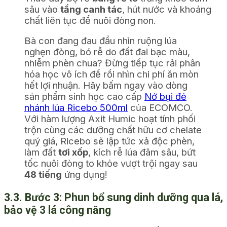
sâu vào
tầng canh tác
, hút nước và khoáng
chất liên tục để nuôi đòng non.
Bà con đang đau đầu nhìn ruộng lúa
nghẹn đòng, bó rễ do đất đai bạc màu,
nhiễm phèn chua? Đừng tiếp tục rải phân
hóa học vô ích để rồi nhìn chi phí ăn mòn
hết lợi nhuận. Hãy bấm ngay vào dòng
sản phẩm sinh học cao cấp
Nở bụi đẻ
nhánh lúa Ricebo 500ml
của ECOMCO.
Với hàm lượng Axit Humic hoạt tính phối
trộn cùng các dưỡng chất hữu cơ chelate
quý giá, Ricebo sẽ lập tức xả độc phèn,
làm đất
tơi xốp
, kích rễ lúa đâm sâu, bứt
tốc nuôi đòng to khỏe vượt trội ngay sau
48 tiếng
ứng dụng!
3.3. Bước 3: Phun bổ sung dinh dưỡng qua lá,
bảo vệ 3 lá công năng