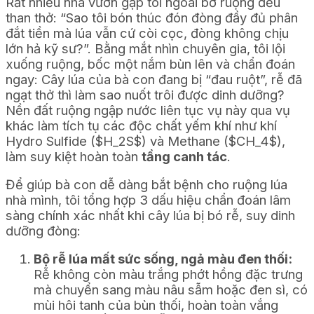
Rất nhiều nhà vườn gặp tôi ngoài bờ ruộng đều
than thở: “Sao tôi bón thúc đón đòng đầy đủ phân
đắt tiền mà lúa vẫn cứ còi cọc, đòng không chịu
lớn hả kỹ sư?”. Bằng mắt nhìn chuyên gia, tôi lội
xuống ruộng, bốc một nắm bùn lên và chẩn đoán
ngay: Cây lúa của bà con đang bị “đau ruột”, rễ đã
ngạt thở thì làm sao nuốt trôi được dinh dưỡng?
Nền đất ruộng ngập nước liên tục vụ này qua vụ
khác làm tích tụ các độc chất yếm khí như khí
Hydro Sulfide (
$H_2S$
) và Methane (
$CH_4$
),
làm suy kiệt hoàn toàn
tầng canh tác
.
Để giúp bà con dễ dàng bắt bệnh cho ruộng lúa
nhà mình, tôi tổng hợp 3 dấu hiệu chẩn đoán lâm
sàng chính xác nhất khi cây lúa bị bó rễ, suy dinh
dưỡng đòng:
Bộ rễ lúa mất sức sống, ngả màu đen thối:
Rễ không còn màu trắng phớt hồng đặc trưng
mà chuyển sang màu nâu sẫm hoặc đen sì, có
mùi hôi tanh của bùn thối, hoàn toàn vắng