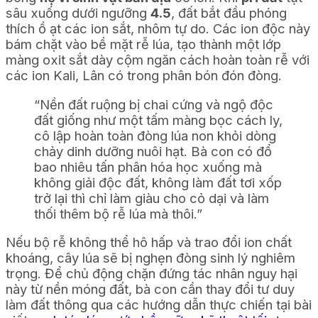
sâu xuống dưới ngưỡng
4.5
, đất bắt đầu phóng
thích ồ ạt các ion sắt, nhôm tự do. Các ion độc này
bám chặt vào bề mặt rễ lúa, tạo thành một lớp
màng oxit sắt dày cộm ngăn cách hoàn toàn rễ với
các ion Kali, Lân có trong phân bón đón đòng.
“Nền đất ruộng bị chai cứng và ngộ độc
đất giống như một tấm màng bọc cách ly,
cô lập hoàn toàn đòng lúa non khỏi dòng
chảy dinh dưỡng nuôi hạt. Bà con có đổ
bao nhiêu tấn phân hóa học xuống mà
không giải độc đất, không làm đất tơi xốp
trở lại thì chỉ làm giàu cho cỏ dại và làm
thối thêm bộ rễ lúa mà thôi.”
Nếu bộ rễ không thể hô hấp và trao đổi ion chất
khoáng, cây lúa sẽ bị nghẹn đòng sinh lý nghiêm
trọng. Để chủ động chặn đứng tác nhân nguy hại
này từ nền móng đất, bà con cần thay đổi tư duy
làm đất thông qua các hướng dẫn thực chiến tại bài