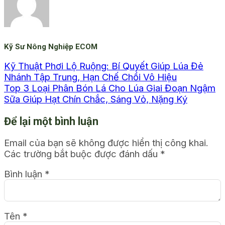
Kỹ Sư Nông Nghiệp ECOM
Kỹ Thuật Phơi Lộ Ruộng: Bí Quyết Giúp Lúa Đẻ
Nhánh Tập Trung, Hạn Chế Chồi Vô Hiệu
Top 3 Loại Phân Bón Lá Cho Lúa Giai Đoạn Ngậm
Sữa Giúp Hạt Chín Chắc, Sáng Vỏ, Nặng Ký
Để lại một bình luận
Email của bạn sẽ không được hiển thị công khai.
Các trường bắt buộc được đánh dấu
*
Bình luận
*
Tên
*