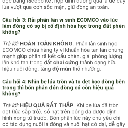
độc bằng Ricebo kết hợp dinh dưỡng qua lá để cây
lúa vượt qua cơn sốc mặn, giữ đòng an toàn.
Câu hỏi 3: Rải phân lân vi sinh ECOMCO vào lúc
làm đòng có sợ bị cố định hóa học trong đất phèn
không?
Trả lời:
HOÀN TOÀN KHÔNG
. Phân lân sinh học
ECOMCO chứa hàng tỷ vi khuẩn hòa tan lân chủng
mạnh giúp phân rã kết cấu phèn, giải phóng lượng
lân khó tan trong đất
chai cứng
thành dạng hữu
hiệu nuôi đòng, tăng
độ mùn
thổ nhưỡng.
Câu hỏi 4: Nhìn bẹ lúa tròn và to dẹt bọc đòng bên
trong thì bón phân đón đòng có còn hiệu quả
không?
Trả lời:
HIỆU QUẢ RẤT THẤP
. Khi bẹ lúa đã tròn
dẹt (lúa sắp trỗ), số hạt trên bông đã được định
hình xong từ trước. Bón phân lúc này chủ yếu chỉ
có tác dụng nuôi lá đòng và nuôi hạt cỏ dại, dễ gây