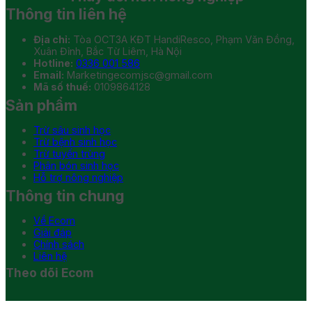
Thông tin liên hệ
Địa chỉ:
Tòa OCT3A KĐT HandiResco, Phạm Văn Đồng,
Xuân Đỉnh, Bắc Từ Liêm, Hà Nội
Hotline:
0336 001 586
Email:
Marketingecomjsc@gmail.com
Mã số thuế:
0109864128
Sản phẩm
Trừ sâu sinh học
Trừ bệnh sinh học
Trừ tuyến trùng
Phân bón sinh học
Hỗ trợ nông nghiệp
Thông tin chung
Về Ecom
Giải đáp
Chính sách
Liên hệ
Theo dõi Ecom