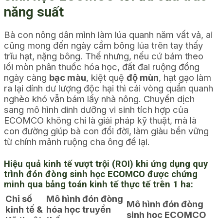
năng suất
Bà con nông dân mình làm lúa quanh năm vất vả, ai
cũng mong đến ngày cầm bông lúa trên tay thấy
trĩu hạt, nặng bông. Thế nhưng, nếu cứ bám theo
lối mòn phân thuốc hóa học, đất đai ruộng đồng
ngày càng
bạc màu
, kiệt quệ
độ mùn
, hạt gạo làm
ra lại dính dư lượng độc hại thì cái vòng quẩn quanh
nghèo khó vẫn bám lấy nhà nông. Chuyển dịch
sang mô hình dinh dưỡng vi sinh tích hợp của
ECOMCO không chỉ là giải pháp kỹ thuật, mà là
con đường giúp bà con đổi đời, làm giàu bền vững
từ chính mảnh ruộng cha ông để lại.
Hiệu quả kinh tế vượt trội (ROI) khi ứng dụng quy
trình đón đòng sinh học ECOMCO được chứng
minh qua bảng toán kinh tế thực tế trên
1 ha
:
Chỉ số
Mô hình đón đòng
Mô hình đón đòng
kinh tế &
hóa học truyền
sinh học ECOMCO