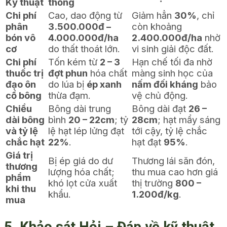
Kỹ thuật
thống
Chi phí
Cao, dao động từ
Giảm hẳn
30%
, chỉ
phân
3.500.000đ –
còn khoảng
bón vô
4.000.000đ/ha
2.400.000đ/ha
nhờ
cơ
do thất thoát lớn.
vi sinh giải độc đất.
Chi phí
Tốn kém từ
2 – 3
Hạn chế tối đa nhờ
thuốc trị
đợt phun
hóa chất
màng sinh học của
đạo ôn
do lúa bị
ép xanh
nấm đối kháng
bảo
cổ bông
thừa đạm.
vệ chủ động.
Chiều
Bông dài trung
Bông dài đạt
26 –
dài bông
bình
20 – 22cm
; tỷ
28cm
; hạt mẩy sáng
và tỷ lệ
lệ hạt lép lửng đạt
tới cậy, tỷ lệ chắc
chắc hạt
22%
.
hạt đạt
95%
.
Giá trị
Bị ép giá do dư
Thương lái săn đón,
thương
lượng hóa chất;
thu mua cao hơn giá
phẩm
khó lọt cửa xuất
thị trường
800 –
khi thu
khẩu.
1.200đ/kg
.
mua
5. Khảo sát Hỏi – Đáp về kỹ thuật