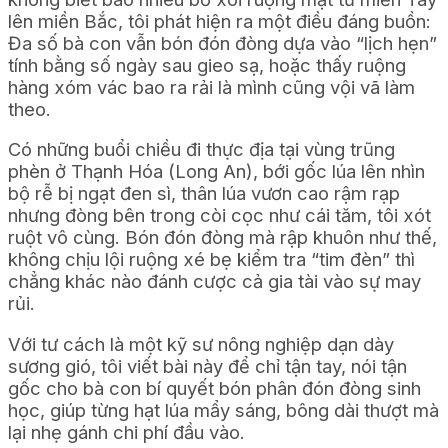
lên miền Bắc, tôi phát hiện ra một điều đáng buồn:
Đa số bà con vẫn bón đón đòng dựa vào “lịch hẹn”
tính bằng số ngày sau gieo sạ, hoặc thấy ruộng
hàng xóm vác bao ra rải là mình cũng vội vã làm
theo.
Có những buổi chiều đi thực địa tại vùng trũng
phèn ở Thạnh Hóa (Long An), bới gốc lúa lên nhìn
bộ rễ bị ngạt đen sì, thân lúa vươn cao rậm rạp
nhưng đòng bên trong còi cọc như cái tăm, tôi xót
ruột vô cùng. Bón đón đòng mà rập khuôn như thế,
không chịu lội ruộng xé bẹ kiểm tra “tim đèn” thì
chẳng khác nào đánh cược cả gia tài vào sự may
rủi.
Với tư cách là một kỹ sư nông nghiệp dạn dày
sương gió, tôi viết bài này để chỉ tận tay, nói tận
gốc cho bà con bí quyết bón phân đón đòng sinh
học, giúp từng hạt lúa mẩy sáng, bông dài thượt mà
lại nhẹ gánh chi phí đầu vào.