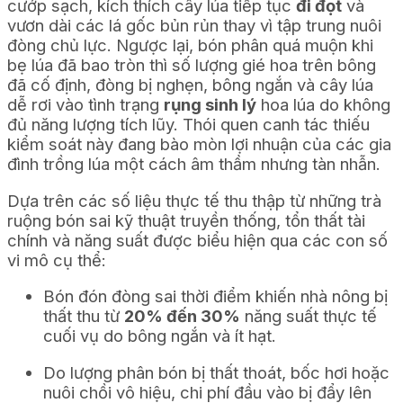
cướp sạch, kích thích cây lúa tiếp tục
đi đọt
và
vươn dài các lá gốc bủn rủn thay vì tập trung nuôi
đòng chủ lực. Ngược lại, bón phân quá muộn khi
bẹ lúa đã bao tròn thì số lượng gié hoa trên bông
đã cố định, đòng bị nghẹn, bông ngắn và cây lúa
dễ rơi vào tình trạng
rụng sinh lý
hoa lúa do không
đủ năng lượng tích lũy. Thói quen canh tác thiếu
kiểm soát này đang bào mòn lợi nhuận của các gia
đình trồng lúa một cách âm thầm nhưng tàn nhẫn.
Dựa trên các số liệu thực tế thu thập từ những trà
ruộng bón sai kỹ thuật truyền thống, tổn thất tài
chính và năng suất được biểu hiện qua các con số
vi mô cụ thể:
Bón đón đòng sai thời điểm khiến nhà nông bị
thất thu từ
20% đến 30%
năng suất thực tế
cuối vụ do bông ngắn và ít hạt.
Do lượng phân bón bị thất thoát, bốc hơi hoặc
nuôi chồi vô hiệu, chi phí đầu vào bị đẩy lên