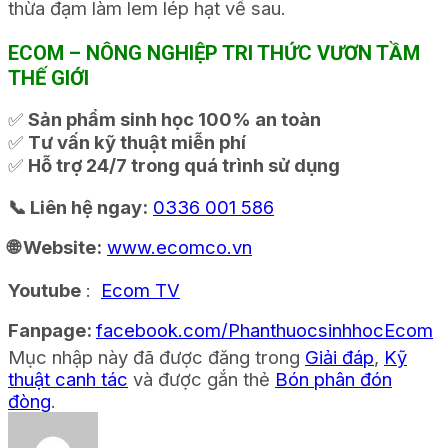
thừa đạm làm lem lép hạt về sau.
ECOM – NÔNG NGHIỆP TRI THỨC VƯƠN TẦM
THẾ GIỚI
✅
Sản phẩm sinh học 100% an toàn
✅
Tư vấn kỹ thuật miễn phí
✅
Hỗ trợ 24/7 trong quá trình sử dụng
📞 Liên hệ ngay:
0336 001 586
🌐 Website:
www.ecomco.vn
Youtube
:
Ecom TV
Fanpage:
facebook.com/PhanthuocsinhhocEcom
Mục nhập này đã được đăng trong
Giải đáp
,
Kỹ
thuật canh tác
và được gắn thẻ
Bón phân đón
đòng
.