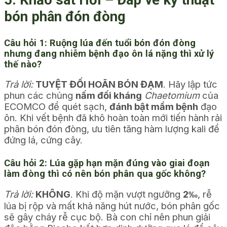
bón phân đón đòng
Câu hỏi 1: Ruộng lúa đến tuổi bón đón đòng
nhưng đang nhiễm bệnh đạo ôn lá nặng thì xử lý
thế nào?
Trả lời:
TUYỆT ĐỐI HOÃN BÓN ĐẠM
. Hãy lập tức
phun các chủng
nấm đối kháng
Chaetomium
của
ECOMCO để quét sạch,
đánh bật mầm bệnh
đạo
ôn. Khi vết bệnh đã khô hoàn toàn mới tiến hành rải
phân bón đón đòng, ưu tiên tăng hàm lượng kali để
đứng lá, cứng cây.
Câu hỏi 2: Lúa gặp hạn mặn đúng vào giai đoạn
làm đòng thì có nên bón phân qua gốc không?
Trả lời:
KHÔNG
. Khi độ mặn vượt ngưỡng
2‰
, rễ
lúa bị rộp và mất khả năng hút nước, bón phân gốc
sẽ gây cháy rễ cục bộ. Bà con chỉ nên phun giải