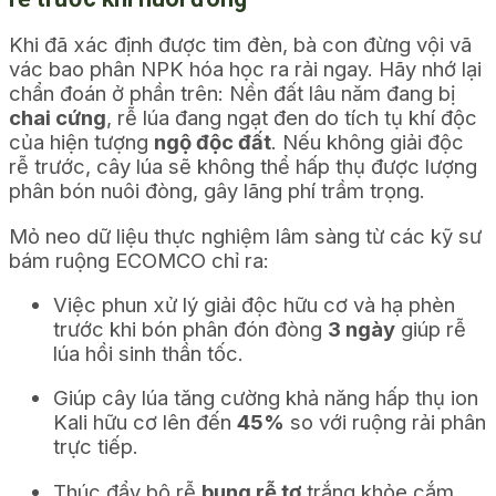
Khi đã xác định được tim đèn, bà con đừng vội vã
vác bao phân NPK hóa học ra rải ngay. Hãy nhớ lại
chẩn đoán ở phần trên: Nền đất lâu năm đang bị
chai cứng
, rễ lúa đang ngạt đen do tích tụ khí độc
của hiện tượng
ngộ độc đất
. Nếu không giải độc
rễ trước, cây lúa sẽ không thể hấp thụ được lượng
phân bón nuôi đòng, gây lãng phí trầm trọng.
Mỏ neo dữ liệu thực nghiệm lâm sàng từ các kỹ sư
bám ruộng ECOMCO chỉ ra:
Việc phun xử lý giải độc hữu cơ và hạ phèn
trước khi bón phân đón đòng
3 ngày
giúp rễ
lúa hồi sinh thần tốc.
Giúp cây lúa tăng cường khả năng hấp thụ ion
Kali hữu cơ lên đến
45%
so với ruộng rải phân
trực tiếp.
Thúc đẩy bộ rễ
bung rễ tơ
trắng khỏe cắm