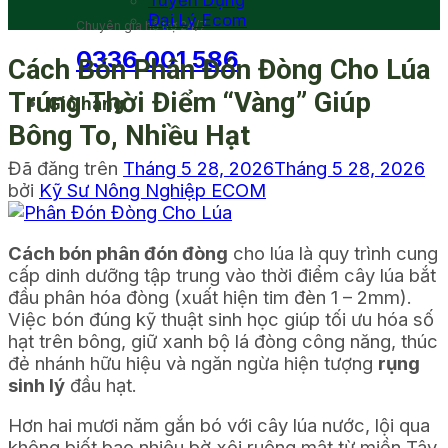
Tuyển Dụng
Đại Lý Ecom
Chuyên gia hỗ trợ 24/7
0336 001 586
Cách Bón Phân Đón Đòng Cho Lúa
Trúng Thời Điểm “Vàng” Giúp
Giỏ hàng
Bông To, Nhiều Hạt
Đã đăng trên
Tháng 5 28, 2026
Tháng 5 28, 2026
bởi
Kỹ Sư Nông Nghiệp ECOM
Cách bón phân đón đòng
cho lúa là quy trình cung
cấp dinh dưỡng tập trung vào thời điểm cây lúa bắt
đầu phân hóa đòng (xuất hiện tim đèn 1 – 2mm).
Việc bón đúng kỹ thuật sinh học giúp tối ưu hóa số
hạt trên bông, giữ xanh bộ lá đòng công năng, thúc
đẻ nhánh hữu hiệu và ngăn ngừa hiện tượng
rụng
sinh lý
đầu hạt.
Hơn hai mươi năm gắn bó với cây lúa nước, lội qua
không biết bao nhiêu bờ xôi ruộng mật từ miền Tây