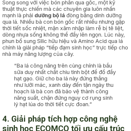
Song song với việc bón phân qua gốc, một kỹ
thuật thực chiến mà các chuyên gia luôn nhấn
mạnh là phải
dưỡng bộ lá
đòng bằng dinh dưỡng
qua lá. Nhiều bà con bón gốc rất nhiều nhưng gặp
thời tiết sốc nhiệt, mặn xâm nhập làm rễ bị tê liệt,
dòng nhựa sống không thể đẩy lên ngọn. Lúc này,
phun bổ sung Silic hữu hiệu và Amino Acid qua lá
chính là giải pháp “tiếp đạm sinh học” trực tiếp cho
nhà máy năng lượng của cây.
“Ba lá công năng trên cùng chính là bầu
sữa duy nhất chắt chiu tinh bột để đổ đầy
hạt gạo. Giữ cho ba lá này đứng thẳng
như lưỡi mác, xanh dày đến tận ngày thu
hoạch là bà con đã bảo vệ thành công
năng suất, chặn đứng nguy cơ rụng sinh
lý hạt lúa do thời tiết cực đoan.”
4. Giải pháp tích hợp công nghệ
sinh học ECOMCO tối ưu cấu trúc