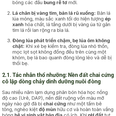
bóng các đầu
bung rễ tơ
mới.
Lá chân bị vàng tim, bản lá rũ xuống:
Bản lá
lúa mỏng, màu sắc xanh tối do hiện tượng
ép
xanh
hóa chất, lá tầng dưới bị vàng úa từ gân
tim lá rồi lan rộng ra bìa lá.
Đòng lúa phát triển chậm, bẹ lúa ôm không
chặt:
Khi xé bẹ kiểm tra, đòng lúa nhỏ thốn,
mọc lọt sọt không đồng đều trên cùng một
khóm, bẹ lá bao quanh đòng lỏng lẻo và dễ bị
thối bẹ.
2.1. Tác nhân thổ nhưỡng: Nền đất chai cứng
cô lập dòng chảy dinh dưỡng nuôi đòng
Sau nhiều năm lạm dụng phân bón hóa học nồng
độ cao (Urê, DAP), nền đất ruộng vốn màu mỡ
ngày nào giờ đã bị
chai cứng
như một tấm bê
tông, nghèo kiệt
độ mùn
hữu cơ và hoàn toàn vắng
bóng
hệ vi sinh vật bản địa
có ích. Khi
pH đất
tụt