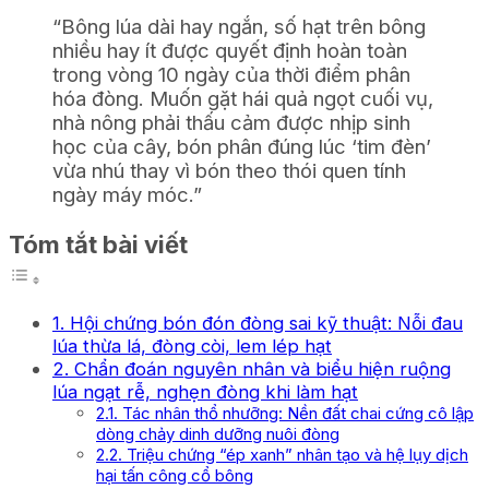
“Bông lúa dài hay ngắn, số hạt trên bông
nhiều hay ít được quyết định hoàn toàn
trong vòng 10 ngày của thời điểm phân
hóa đòng. Muốn gặt hái quả ngọt cuối vụ,
nhà nông phải thấu cảm được nhịp sinh
học của cây, bón phân đúng lúc ‘tim đèn’
vừa nhú thay vì bón theo thói quen tính
ngày máy móc.”
Tóm tắt bài viết
1. Hội chứng bón đón đòng sai kỹ thuật: Nỗi đau
lúa thừa lá, đòng còi, lem lép hạt
2. Chẩn đoán nguyên nhân và biểu hiện ruộng
lúa ngạt rễ, nghẹn đòng khi làm hạt
2.1. Tác nhân thổ nhưỡng: Nền đất chai cứng cô lập
dòng chảy dinh dưỡng nuôi đòng
2.2. Triệu chứng “ép xanh” nhân tạo và hệ lụy dịch
hại tấn công cổ bông