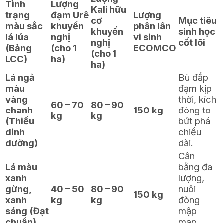
Tình
Lượng
Kali hữu
trạng
đạm Urê
Lượng
cơ
Mục tiêu
màu sắc
khuyến
phân lân
khuyến
sinh học
lá lúa
nghị
vi sinh
nghị
cốt lõi
(Bảng
(cho 1
ECOMCO
(cho 1
LCC)
ha)
ha)
Lá ngả
Bù đắp
màu
đạm kịp
vàng
thời, kích
60 – 70
80 – 90
chanh
150 kg
đòng to
kg
kg
(Thiếu
bứt phá
dinh
chiều
dưỡng)
dài.
Cân
Lá màu
bằng đa
xanh
lượng,
gừng,
40 – 50
80 – 90
nuôi
150 kg
xanh
kg
kg
đòng
sáng (Đạt
mập
chuẩn)
mạp,