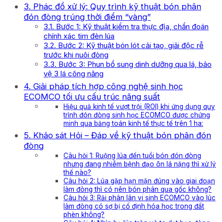
3. Phác đồ xử lý: Quy trình kỹ thuật bón phân
đón đòng trúng thời điểm “vàng”
3.1. Bước 1: Kỹ thuật kiểm tra thực địa, chẩn đoán
chính xác tim đèn lúa
3.2. Bước 2: Kỹ thuật bón lót cải tạo, giải độc rễ
trước khi nuôi đòng
3.3. Bước 3: Phun bổ sung dinh dưỡng qua lá, bảo
vệ 3 lá công năng
4. Giải pháp tích hợp công nghệ sinh học
ECOMCO tối ưu cấu trúc năng suất
Hiệu quả kinh tế vượt trội (ROI) khi ứng dụng quy
trình đón đòng sinh học ECOMCO được chứng
minh qua bảng toán kinh tế thực tế trên 1 ha:
5. Khảo sát Hỏi – Đáp về kỹ thuật bón phân đón
đòng
Câu hỏi 1: Ruộng lúa đến tuổi bón đón đòng
nhưng đang nhiễm bệnh đạo ôn lá nặng thì xử lý
thế nào?
Câu hỏi 2: Lúa gặp hạn mặn đúng vào giai đoạn
làm đòng thì có nên bón phân qua gốc không?
Câu hỏi 3: Rải phân lân vi sinh ECOMCO vào lúc
làm đòng có sợ bị cố định hóa học trong đất
phèn không?