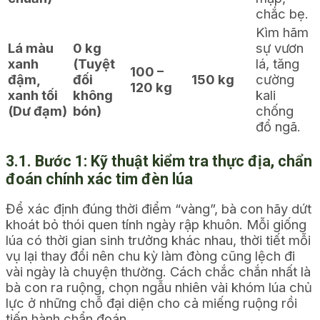
chắc bẹ.
Kìm hãm
Lá màu
0 kg
sự vươn
xanh
(Tuyệt
lá, tăng
100 –
đậm,
đối
150 kg
cường
120 kg
xanh tối
không
kali
(Dư đạm)
bón)
chống
đổ ngã.
3.1. Bước 1: Kỹ thuật kiểm tra thực địa, chẩn
đoán chính xác tim đèn lúa
Để xác định đúng thời điểm “vàng”, bà con hãy dứt
khoát bỏ thói quen tính ngày rập khuôn. Mỗi giống
lúa có thời gian sinh trưởng khác nhau, thời tiết mỗi
vụ lại thay đổi nên chu kỳ làm đòng cũng lệch đi
vài ngày là chuyện thường. Cách chắc chắn nhất là
bà con ra ruộng, chọn ngẫu nhiên vài khóm lúa chủ
lực ở những chỗ đại diện cho cả miếng ruộng rồi
tiến hành chẩn đoán.