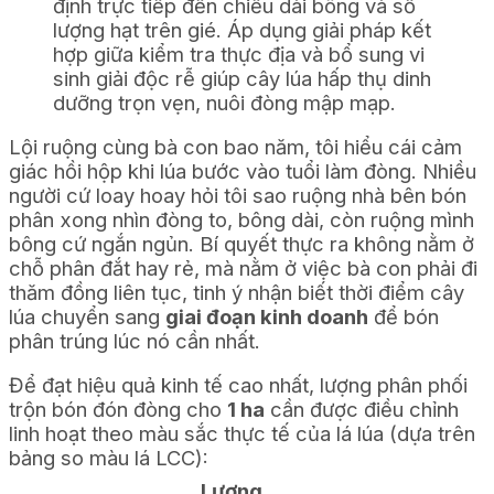
định trực tiếp đến chiều dài bông và số
lượng hạt trên gié. Áp dụng giải pháp kết
hợp giữa kiểm tra thực địa và bổ sung vi
sinh giải độc rễ giúp cây lúa hấp thụ dinh
dưỡng trọn vẹn, nuôi đòng mập mạp.
Lội ruộng cùng bà con bao năm, tôi hiểu cái cảm
giác hồi hộp khi lúa bước vào tuổi làm đòng. Nhiều
người cứ loay hoay hỏi tôi sao ruộng nhà bên bón
phân xong nhìn đòng to, bông dài, còn ruộng mình
bông cứ ngắn ngủn. Bí quyết thực ra không nằm ở
chỗ phân đắt hay rẻ, mà nằm ở việc bà con phải đi
thăm đồng liên tục, tinh ý nhận biết thời điểm cây
lúa chuyển sang
giai đoạn kinh doanh
để bón
phân trúng lúc nó cần nhất.
Để đạt hiệu quả kinh tế cao nhất, lượng phân phối
trộn bón đón đòng cho
1 ha
cần được điều chỉnh
linh hoạt theo màu sắc thực tế của lá lúa (dựa trên
bảng so màu lá LCC):
Lượng