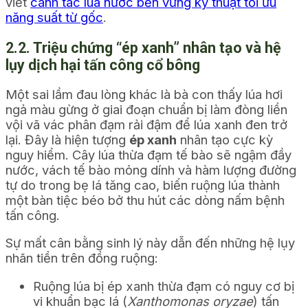
viết
canh tác lúa nước bền vững kỹ thuật tối ưu
năng suất từ gốc
.
2.2. Triệu chứng “ép xanh” nhân tạo và hệ
lụy dịch hại tấn công cổ bông
Một sai lầm đau lòng khác là bà con thấy lúa hơi
ngả màu gừng ở giai đoạn chuẩn bị làm đòng liền
vội vã vác phân đạm rải đậm để lúa xanh đen trở
lại. Đây là hiện tượng
ép xanh
nhân tạo cực kỳ
nguy hiểm. Cây lúa thừa đạm tế bào sẽ ngậm đầy
nước, vách tế bào mỏng dính và hàm lượng đường
tự do trong bẹ lá tăng cao, biến ruộng lúa thành
một bàn tiệc béo bở thu hút các dòng nấm bệnh
tấn công.
Sự mất cân bằng sinh lý này dẫn đến những hệ lụy
nhãn tiền trên đồng ruộng:
Ruộng lúa bị ép xanh thừa đạm có nguy cơ bị
vi khuẩn bạc lá (
Xanthomonas oryzae
) tấn