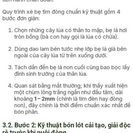
Quy trình xé bẹ tìm đòng chuẩn kỹ thuật gồm 4
bước đơn giản:
Chọn những cây lúa có thân to mập, bẹ lá hơi
tròn bồng (bà con hay gọi là lúa có chửa).
Dùng dao lam bén tước nhẹ lớp bẹ lá già bên
ngoài của cây lúa từ trên xuống dưới.
Tách dần đến bẹ lá non cuối cùng bao bọc lấy
đỉnh sinh trưởng của thân lúa.
Quan sát bằng mắt thường; khi thấy xuất hiện
một chùm lông trắng ngần như đầu tăm, dài
khoảng
1 – 2mm
(chính là tim đèn hay đòng
non), đây chính là thời điểm chuẩn xác nhất để
bón phân.
3.2. Bước 2: Kỹ thuật bón lót cải tạo, giải độc
rễ trước khi nuôi đòng