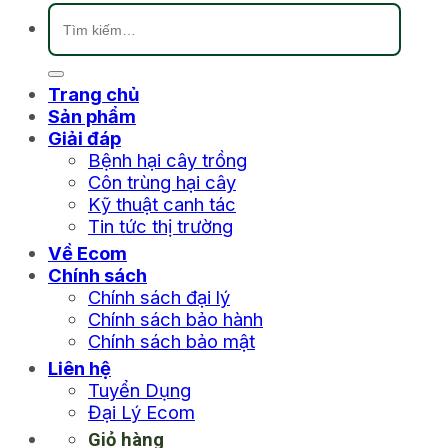
Tìm
kiếm:
Trang chủ
Sản phẩm
Giải đáp
Bệnh hại cây trồng
Côn trùng hại cây
Kỹ thuật canh tác
Tin tức thị trường
Về Ecom
Chính sách
Chính sách đại lý
Chính sách bảo hành
Chính sách bảo mật
Liên hệ
Tuyển Dụng
Đại Lý Ecom
Giỏ hàng