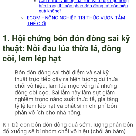
Câu hỏi 4: Nhìn bẹ lúa tròn và to dẹt bọc đòng
bên trong thì bón phân đón đòng có còn hiệu
quả không?
ECOM – NÔNG NGHIỆP TRI THỨC VƯƠN TẦM
THẾ GIỚI
1. Hội chứng bón đón đòng sai kỹ
thuật: Nỗi đau lúa thừa lá, đòng
còi, lem lép hạt
Bón đón đòng sai thời điểm và sai kỹ
thuật trực tiếp gây ra hiện tượng dư thừa
chồi vô hiệu, làm lúa mọc vống lá nhưng
đòng còi cọc. Sai lầm này làm sụt giảm
nghiêm trọng năng suất thực tế, gia tăng
tỷ lệ lem lép hạt và phát sinh chi phí bón
phân vô ích cho nhà nông.
Khi bà con bón đón đòng quá sớm, lượng phân bón
đổ xuống sẽ bị nhóm chồi vô hiệu (chồi ăn bám)