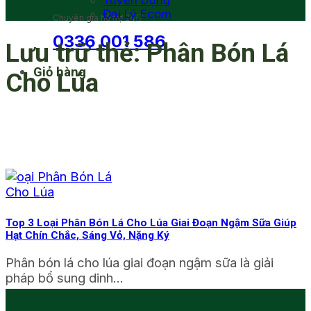
Tuyển Dụng
Đại Lý Ecom
Chuyên gia hỗ trợ 24/7
0336 001 586
Lưu trữ thẻ:
Phân Bón Lá
Giỏ hàng
Cho Lúa
Top 3 Loại Phân Bón Lá Cho Lúa Giai Đoạn Ngậm Sữa Giúp
Hạt Chín Chắc, Sáng Vỏ, Nặng Ký
Phân bón lá cho lúa giai đoạn ngậm sữa là giải
pháp bổ sung dinh...