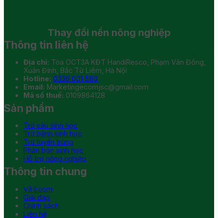
Thay đổi
nền nông nghiệp
Thông tin liên hệ
Địa chỉ:
Tòa OCT3A KĐT HandiResco, Phạm Văn Đồng,
Xuân Đỉnh, Bắc Từ Liêm, Hà Nội
Hotline:
0336 001 586
Email:
Marketingecomjsc@gmail.com
Mã số thuế:
0109864128
Sản phẩm
Trừ sâu sinh học
Trừ bệnh sinh học
Trừ tuyến trùng
Phân bón sinh học
Hỗ trợ nông nghiệp
Thông tin chung
Về Ecom
Giải đáp
Chính sách
Liên hệ