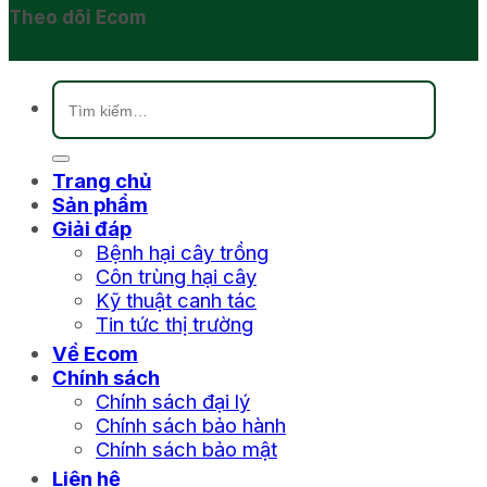
Theo dõi Ecom
Tìm
kiếm:
Trang chủ
Sản phẩm
Giải đáp
Bệnh hại cây trồng
Côn trùng hại cây
Kỹ thuật canh tác
Tin tức thị trường
Về Ecom
Chính sách
Chính sách đại lý
Chính sách bảo hành
Chính sách bảo mật
Liên hệ