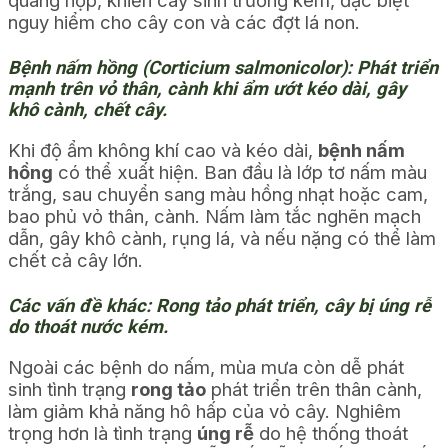
nguy hiểm cho cây con và các đợt lá non.
Bệnh nấm hồng (Corticium salmonicolor): Phát triển
mạnh trên vỏ thân, cành khi ẩm ướt kéo dài, gây
khô cành, chết cây.
Khi độ ẩm không khí cao và kéo dài,
bệnh nấm
hồng
có thể xuất hiện. Ban đầu là lớp tơ nấm màu
trắng, sau chuyển sang màu hồng nhạt hoặc cam,
bao phủ vỏ thân, cành. Nấm làm tắc nghẽn mạch
dẫn, gây khô cành, rụng lá, và nếu nặng có thể làm
chết cả cây lớn.
Các vấn đề khác: Rong tảo phát triển, cây bị úng rễ
do thoát nước kém.
Ngoài các bệnh do nấm, mùa mưa còn dễ phát
sinh tình trạng
rong tảo
phát triển trên thân cành,
làm giảm khả năng hô hấp của vỏ cây. Nghiêm
trọng hơn là tình trạng
úng rễ
do hệ thống thoát