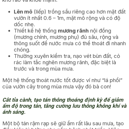
Lên mô
(liếp) trồng sầu riêng cao hơn mặt đất
vườn ít nhất 0.6 – 1m, mặt mô rộng và có độ
dốc nhẹ.
Thiết kế hệ thống
mương rãnh
nội đồng
(mương chính, mương phụ) đủ sâu, rộng và
thông suốt để nước mưa có thể thoát đi nhanh
chóng.
Thường xuyên kiểm tra, nạo vét bùn đất, cỏ
rác làm tắc nghẽn mương rãnh, đặc biệt là
trước và trong mùa mưa.
Một hệ thống thoát nước tốt được ví như “lá phổi”
của vườn cây trong mùa mưa vậy đó bà con!
Cắt tỉa cành, tạo tán thông thoáng định kỳ để giảm
ẩm độ trong tán, tăng cường lưu thông không khí và
ánh sáng.
Một bộ tán rậm rạp sẽ giữ ẩm rất lâu sau mưa, tạo