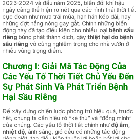
2023-2024 và đầu năm 2025, biến đổi khí hậu
ngày càng thể hiện rõ nét qua các hình thái thời tiết
cực đoan như mưa trái mùa, hạn hán kéo dài, hay
những đợt nắng nóng gay gắt. Chính những biến
động này đã tạo điều kiện cho nhiều loại
bệnh sầu
riêng
bùng phát thành dịch, gây
thiệt hại do bệnh
sầu riêng
vô cùng nghiêm trọng cho nhà vườn ở
nhiều vùng trọng điểm.
Chương I: Giải Mã Tác Động Của
Các Yếu Tố Thời Tiết Chủ Yếu Đến
Sự Phát Sinh Và Phát Triển Bệnh
Hại Sầu Riêng
Để xây dựng chiến lược phòng trừ hiệu quả, trước
hết, chúng ta cần hiểu rõ “kẻ thù” và “đồng minh”
của chúng. Các yếu tố thời tiết chính như
độ ẩm,
nhiệt độ
, ánh sáng, gió đều có những tác động
riêng biệt, tạo điều kiện thuận lợi hoặc bất lợi cho