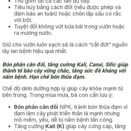
Thu gom tất cả các tàn dư này.
Tiêu hủy bằng cách đốt (nếu được phép và
đảm bảo an toàn) hoặc chôn lấp sâu có rắc
vôi bột.
Tuyệt đối không vứt bừa bãi trong vườn hoặc
ra mương nước.
Giữ cho vườn luôn sạch sẽ là cách “cắt đứt” nguồn
lây lan bệnh hiệu quả nhất.
Bón phân cân đối, tăng cường Kali, Canxi, Silic giúp
thành tế bào cây vững chắc, tăng sức đề kháng với
nấm bệnh. Hạn chế bón thừa đạm.
Chế độ dinh dưỡng hợp lý giúp cây khỏe mạnh từ
bên trong. Trong mùa mưa, bà con cần lưu ý:
Bón phân cân đối
NPK, tránh bón thừa đạm vì
đạm làm cây phát triển thân lá mạnh nhưng
mô mềm, yếu, dễ bị nấm bệnh tấn công.
Tăng cường
Kali (K)
giúp cây cứng cáp, tăng