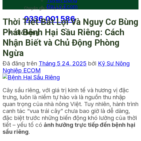
Tuyển Dụng
Đại Lý Ecom
Chuyên gia hỗ trợ 24/7
0336 001 586
Thời Tiết Bất Lợi Và Nguy Cơ Bùng
Phát Bệnh Hại Sầu Riêng: Cách
Giỏ hàng
Nhận Biết và Chủ Động Phòng
Ngừa
Đã đăng trên
Tháng 5 24, 2025
bởi
Kỹ Sư Nông
Nghiệp ECOM
Cây sầu riêng, với giá trị kinh tế và hương vị đặc
trưng, luôn là niềm tự hào và là nguồn thu nhập
quan trọng của nhà nông Việt. Tuy nhiên, hành trình
canh tác “vua trái cây” chưa bao giờ là dễ dàng,
đặc biệt trước những biến động khó lường của thời
tiết – yếu tố có
ảnh hưởng trực tiếp đến bệnh hại
sầu riêng
.