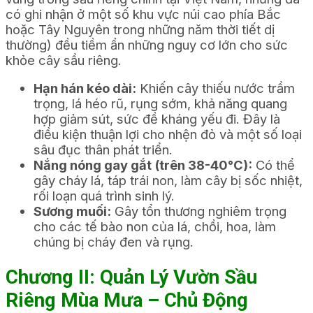
có ghi nhận ở một số khu vực núi cao phía Bắc
hoặc Tây Nguyên trong những năm thời tiết dị
thường) đều tiềm ẩn những nguy cơ lớn cho sức
khỏe cây sầu riêng.
Hạn hán kéo dài:
Khiến cây thiếu nước trầm
trọng, lá héo rũ, rụng sớm, khả năng quang
hợp giảm sút, sức đề kháng yếu đi. Đây là
điều kiện thuận lợi cho nhện đỏ và một số loại
sâu đục thân phát triển.
Nắng nóng gay gắt (trên 38-40°C):
Có thể
gây cháy lá, táp trái non, làm cây bị sốc nhiệt,
rối loạn quá trình sinh lý.
Sương muối:
Gây tổn thương nghiêm trọng
cho các tế bào non của lá, chồi, hoa, làm
chúng bị cháy đen và rụng.
Chương II: Quản Lý Vườn Sầu
Riêng Mùa Mưa – Chủ Động