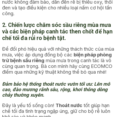
nước không đảm bảo, dẫn đến rễ bị thiếu oxy, thối
đen và tạo điều kiện cho nhiều loại nấm cơ hội tấn
công.
2. Chiến lược chăm sóc sầu riêng mùa mưa
và các biện pháp canh tác then chốt để hạn
chế tối đa rủi ro bệnh tật.
Để đối phó hiệu quả với những thách thức của mùa
mưa, việc áp dụng đồng bộ các
biện pháp phòng
trừ bệnh sầu riêng
mùa mưa trong canh tác là vô
cùng quan trọng. Bà con mình hãy cùng ECOMCO
điểm qua những kỹ thuật không thể bỏ qua nhé!
Đảm bảo hệ thống thoát nước vườn tối ưu: Lên mô
cao, đào mương rãnh sâu, rộng, khơi thông dòng
chảy thường xuyên.
Đây là yếu tố sống còn!
Thoát nước
tốt giúp hạn
chế tối đa tình trạng ngập úng, giữ cho bộ rễ luôn
khô ráo và khỏe mạnh.