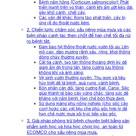
Bệnh nấm hồng (Corticium salmonicolor): Phát
triển mạnh trên vỏ thân, cành khi ẩm ướt kéo dài,
gây khô cành, chết cây.
Các vấn đề khác: Rong tảo phát triển, cây bị
úng rễ do thoát nước kém.
2. Chiến lược chăm sóc sầu riêng mùa mưa và các
biện pháp canh tác then chốt để hạn chế tối đa rủi
ro bệnh tật.
Đảm bảo hệ thống thoát nước vườn tối ưu: Lên
mô cao, đào mương rãnh sâu, rộng, khơi thông
dòng chảy thường xuyên.
Cắt tỉa cành, tạo tán thông thoáng định kỳ để
giảm ẩm độ trong tán, tăng cường lưu thông
không khí và ánh sáng.
Vệ sinh vườn thường xuyên: Thu gom và tiêu
hủy triệt để lá bệnh, quả rụng, cành bệnh.
Bón phân cân đối, tăng cường Kali, Canxi, Silic
giúp thành tế bào cây vững chắc, tăng sức đề
kháng với nấm bệnh. Hạn chế bón thừa đạm.
Sử dụng màng phủ nông nghiệp (cho gốc cây
con) hoặc các vật liệu che phủ gốc hợp lý để
hạn chế nước mưa xối trực tiếp vào gốc.
3. Giải pháp phòng trừ bệnh chuyên biệt bằng sản
phẩm sinh học và hóa học chọn lọc, an toàn từ
ECOMCO cho sầu riêng mùa mưa.