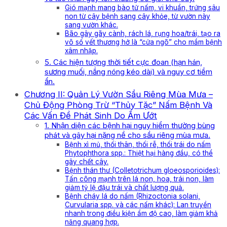
Gió mạnh mang bào tử nấm, vi khuẩn, trứng sâu
non từ cây bệnh sang cây khỏe, từ vườn này
sang vườn khác.
Bão gây gãy cành, rách lá, rụng hoa/trái, tạo ra
vô số vết thương hở là “cửa ngõ” cho mầm bệnh
xâm nhập.
5. Các hiện tượng thời tiết cực đoan (hạn hán,
sương muối, nắng nóng kéo dài) và nguy cơ tiềm
ẩn.
Chương II: Quản Lý Vườn Sầu Riêng Mùa Mưa –
Chủ Động Phòng Trừ “Thủy Tặc” Nấm Bệnh Và
Các Vấn Đề Phát Sinh Do Ẩm Ướt
1. Nhận diện các bệnh hại nguy hiểm thường bùng
phát và gây hại nặng nề cho sầu riêng mùa mưa.
Bệnh xì mủ, thối thân, thối rễ, thối trái do nấm
Phytophthora spp.: Thiệt hại hàng đầu, có thể
gây chết cây.
Bệnh thán thư (Colletotrichum gloeosporioides):
Tấn công mạnh trên lá non, hoa, trái non, làm
giảm tỷ lệ đậu trái và chất lượng quả.
Bệnh cháy lá do nấm (Rhizoctonia solani,
Curvularia spp. và các nấm khác): Lan truyền
nhanh trong điều kiện ẩm độ cao, làm giảm khả
năng quang hợp.