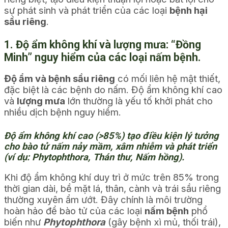
sự phát sinh và phát triển của các loại
bệnh hại
sầu riêng
.
1. Độ ẩm không khí và lượng mưa: “Đồng
Minh” nguy hiểm của các loại nấm bệnh.
Độ ẩm và bệnh sầu riêng
có mối liên hệ mật thiết,
đặc biệt là các bệnh do nấm. Độ ẩm không khí cao
và
lượng mưa
lớn thường là yếu tố khởi phát cho
nhiều dịch bệnh nguy hiểm.
Độ ẩm không khí cao (>85%) tạo điều kiện lý tưởng
cho bào tử nấm nảy mầm, xâm nhiễm và phát triển
(ví dụ: Phytophthora, Thán thư, Nấm hồng).
Khi độ ẩm không khí duy trì ở mức trên 85% trong
thời gian dài, bề mặt lá, thân, cành và trái sầu riêng
thường xuyên ẩm ướt. Đây chính là môi trường
hoàn hảo để bào tử của các loại
nấm bệnh
phổ
biến như
Phytophthora
(gây bệnh xì mủ, thối trái),