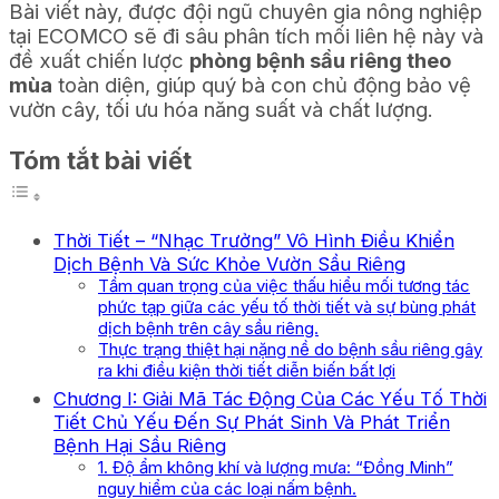
Bài viết này, được đội ngũ chuyên gia nông nghiệp
tại ECOMCO sẽ đi sâu phân tích mối liên hệ này và
đề xuất chiến lược
phòng bệnh sầu riêng theo
mùa
toàn diện, giúp quý bà con chủ động bảo vệ
vườn cây, tối ưu hóa năng suất và chất lượng.
Tóm tắt bài viết
Thời Tiết – “Nhạc Trưởng” Vô Hình Điều Khiển
Dịch Bệnh Và Sức Khỏe Vườn Sầu Riêng
Tầm quan trọng của việc thấu hiểu mối tương tác
phức tạp giữa các yếu tố thời tiết và sự bùng phát
dịch bệnh trên cây sầu riêng.
Thực trạng thiệt hại nặng nề do bệnh sầu riêng gây
ra khi điều kiện thời tiết diễn biến bất lợi
Chương I: Giải Mã Tác Động Của Các Yếu Tố Thời
Tiết Chủ Yếu Đến Sự Phát Sinh Và Phát Triển
Bệnh Hại Sầu Riêng
1. Độ ẩm không khí và lượng mưa: “Đồng Minh”
nguy hiểm của các loại nấm bệnh.