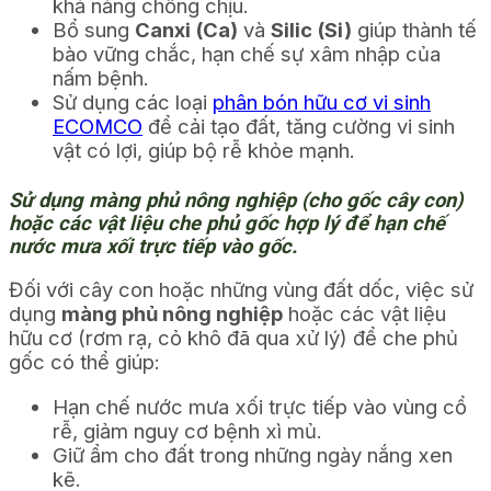
khả năng chống chịu.
Bổ sung
Canxi (Ca)
và
Silic (Si)
giúp thành tế
bào vững chắc, hạn chế sự xâm nhập của
nấm bệnh.
Sử dụng các loại
phân bón hữu cơ vi sinh
ECOMCO
để cải tạo đất, tăng cường vi sinh
vật có lợi, giúp bộ rễ khỏe mạnh.
Sử dụng màng phủ nông nghiệp (cho gốc cây con)
hoặc các vật liệu che phủ gốc hợp lý để hạn chế
nước mưa xối trực tiếp vào gốc.
Đối với cây con hoặc những vùng đất dốc, việc sử
dụng
màng phủ nông nghiệp
hoặc các vật liệu
hữu cơ (rơm rạ, cỏ khô đã qua xử lý) để che phủ
gốc có thể giúp:
Hạn chế nước mưa xối trực tiếp vào vùng cổ
rễ, giảm nguy cơ bệnh xì mủ.
Giữ ẩm cho đất trong những ngày nắng xen
kẽ.