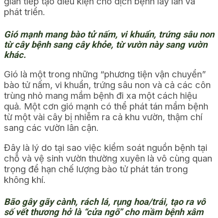
gián tiếp tạo điều kiện cho dịch bệnh lây lan và
phát triển.
Gió mạnh mang bào tử nấm, vi khuẩn, trứng sâu non
từ cây bệnh sang cây khỏe, từ vườn này sang vườn
khác.
Gió là một trong những “phương tiện vận chuyển”
bào tử nấm, vi khuẩn, trứng sâu non và cả các côn
trùng nhỏ mang mầm bệnh đi xa một cách hiệu
quả. Một cơn gió mạnh có thể phát tán mầm bệnh
từ một vài cây bị nhiễm ra cả khu vườn, thậm chí
sang các vườn lân cận.
Đây là lý do tại sao việc kiểm soát nguồn bệnh tại
chỗ và vệ sinh vườn thường xuyên là vô cùng quan
trọng để hạn chế lượng bào tử phát tán trong
không khí.
Bão gây gãy cành, rách lá, rụng hoa/trái, tạo ra vô
số vết thương hở là “cửa ngõ” cho mầm bệnh xâm