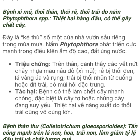
Bệnh xì mủ, thối thân, thối rễ, thối trái do nấm
Phytophthora spp.: Thiệt hại hàng đầu, có thể gây
chết cây.
Đây là “kẻ thù” số một của nhà vườn sầu riêng
trong mùa mưa. Nấm
Phytophthora
phát triển cực
mạnh trong điều kiện ẩm độ cao, đất úng nước.
Triệu chứng:
Trên thân, cành thấy các vết nứt
chảy nhựa màu nâu đỏ (xì mủ); rễ bị thối đen,
lá vàng úa và rụng; trái bị thối nhũn từ cuống
hoặc đít trái, có mùi hôi đặc trưng.
Tác hại:
Bệnh có thể làm chết cây nhanh
chóng, đặc biệt là cây tơ hoặc những cây
đang suy yếu. Thiệt hại về năng suất do thối
trái cũng vô cùng lớn.
Bệnh thán thư (Colletotrichum gloeosporioides): Tấn
công mạnh trên lá non, hoa, trái non, làm giảm tỷ lệ
đậu trái và chất lượng quả.