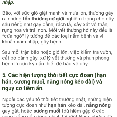
nhập.
Bão, với sức gió giật mạnh và mưa lớn, thường gây
ra những
tổn thương cơ giới
nghiêm trọng cho cây
sầu riêng như gãy cành, rách lá, xây xát vỏ thân,
rụng hoa và trái non. Mỗi vết thương hở này đều là
“cửa ngõ” lý tưởng để các loại nấm bệnh và vi
khuẩn xâm nhập, gây bệnh.
Sau mỗi trận bão hoặc gió lớn, việc kiểm tra vườn,
cắt bỏ cành gãy, xử lý vết thương và phun phòng
bệnh là cực kỳ cần thiết để bảo vệ cây.
5. Các hiện tượng thời tiết cực đoan (hạn
hán, sương muối, nắng nóng kéo dài) và
nguy cơ tiềm ẩn.
Ngoài các yếu tố thời tiết thường nhật, những hiện
tượng cực đoan như
hạn hán
kéo dài,
nắng nóng
gay gắt, hoặc
sương muối
(dù hiếm gặp ở các
vùng trồng sầu riêng chính tại Việt Nam, nhưng đã