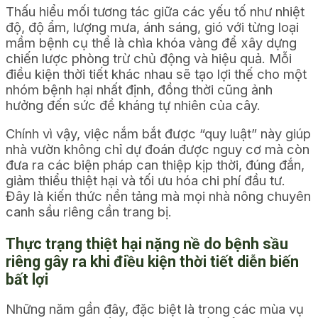
Thấu hiểu mối tương tác giữa các yếu tố như nhiệt
độ, độ ẩm, lượng mưa, ánh sáng, gió với từng loại
mầm bệnh cụ thể là chìa khóa vàng để xây dựng
chiến lược phòng trừ chủ động và hiệu quả. Mỗi
điều kiện thời tiết khác nhau sẽ tạo lợi thế cho một
nhóm bệnh hại nhất định, đồng thời cũng ảnh
hưởng đến sức đề kháng tự nhiên của cây.
Chính vì vậy, việc nắm bắt được “quy luật” này giúp
nhà vườn không chỉ dự đoán được nguy cơ mà còn
đưa ra các biện pháp can thiệp kịp thời, đúng đắn,
giảm thiểu thiệt hại và tối ưu hóa chi phí đầu tư.
Đây là kiến thức nền tảng mà mọi nhà nông chuyên
canh sầu riêng cần trang bị.
Thực trạng thiệt hại nặng nề do bệnh sầu
riêng gây ra khi điều kiện thời tiết diễn biến
bất lợi
Những năm gần đây, đặc biệt là trong các mùa vụ