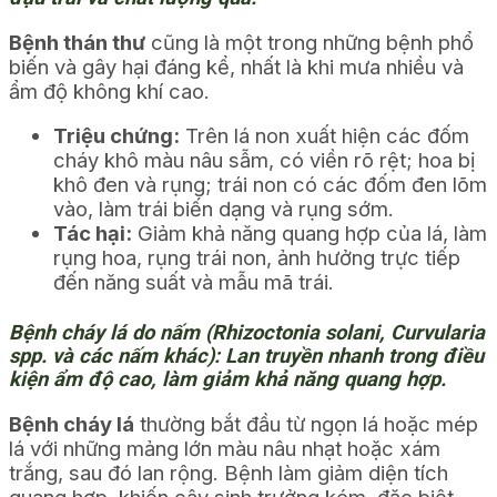
Bệnh thán thư
cũng là một trong những bệnh phổ
biến và gây hại đáng kể, nhất là khi mưa nhiều và
ẩm độ không khí cao.
Triệu chứng:
Trên lá non xuất hiện các đốm
cháy khô màu nâu sẫm, có viền rõ rệt; hoa bị
khô đen và rụng; trái non có các đốm đen lõm
vào, làm trái biến dạng và rụng sớm.
Tác hại:
Giảm khả năng quang hợp của lá, làm
rụng hoa, rụng trái non, ảnh hưởng trực tiếp
đến năng suất và mẫu mã trái.
Bệnh cháy lá do nấm (Rhizoctonia solani, Curvularia
spp. và các nấm khác): Lan truyền nhanh trong điều
kiện ẩm độ cao, làm giảm khả năng quang hợp.
Bệnh cháy lá
thường bắt đầu từ ngọn lá hoặc mép
lá với những mảng lớn màu nâu nhạt hoặc xám
trắng, sau đó lan rộng. Bệnh làm giảm diện tích
quang hợp, khiến cây sinh trưởng kém, đặc biệt