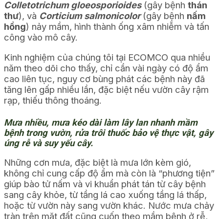
Colletotrichum gloeosporioides
(gây bệnh
thán
thư
), và
Corticium salmonicolor
(gây bệnh
nấm
hồng
) nảy mầm, hình thành ống xâm nhiễm và tấn
công vào mô cây.
Kinh nghiệm của chúng tôi tại ECOMCO qua nhiều
năm theo dõi cho thấy, chỉ cần vài ngày có độ ẩm
cao liên tục, nguy cơ bùng phát các bệnh này đã
tăng lên gấp nhiều lần, đặc biệt nếu vườn cây rậm
rạp, thiếu thông thoáng.
Mưa nhiều, mưa kéo dài làm lây lan nhanh mầm
bệnh trong vườn, rửa trôi thuốc bảo vệ thực vật, gây
úng rễ và suy yếu cây.
Những cơn mưa, đặc biệt là mưa lớn kèm gió,
không chỉ cung cấp độ ẩm mà còn là “phương tiện”
giúp bào tử nấm và vi khuẩn phát tán từ cây bệnh
sang cây khỏe, từ tầng lá cao xuống tầng lá thấp,
hoặc từ vườn này sang vườn khác. Nước mưa chảy
tràn trên mặt đất cũng cuốn theo mầm bệnh ở rễ,