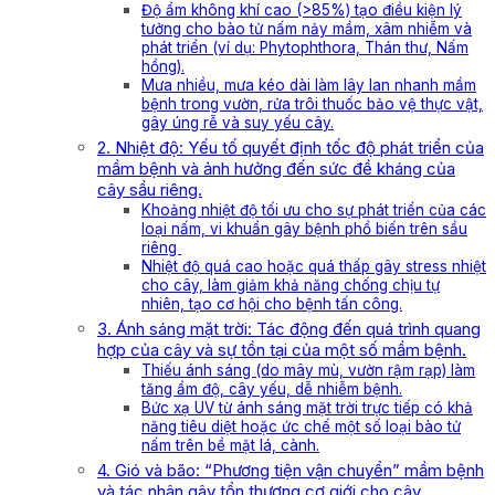
Độ ẩm không khí cao (>85%) tạo điều kiện lý
tưởng cho bào tử nấm nảy mầm, xâm nhiễm và
phát triển (ví dụ: Phytophthora, Thán thư, Nấm
hồng).
Mưa nhiều, mưa kéo dài làm lây lan nhanh mầm
bệnh trong vườn, rửa trôi thuốc bảo vệ thực vật,
gây úng rễ và suy yếu cây.
2. Nhiệt độ: Yếu tố quyết định tốc độ phát triển của
mầm bệnh và ảnh hưởng đến sức đề kháng của
cây sầu riêng.
Khoảng nhiệt độ tối ưu cho sự phát triển của các
loại nấm, vi khuẩn gây bệnh phổ biến trên sầu
riêng
Nhiệt độ quá cao hoặc quá thấp gây stress nhiệt
cho cây, làm giảm khả năng chống chịu tự
nhiên, tạo cơ hội cho bệnh tấn công.
3. Ánh sáng mặt trời: Tác động đến quá trình quang
hợp của cây và sự tồn tại của một số mầm bệnh.
Thiếu ánh sáng (do mây mù, vườn rậm rạp) làm
tăng ẩm độ, cây yếu, dễ nhiễm bệnh.
Bức xạ UV từ ánh sáng mặt trời trực tiếp có khả
năng tiêu diệt hoặc ức chế một số loại bào tử
nấm trên bề mặt lá, cành.
4. Gió và bão: “Phương tiện vận chuyển” mầm bệnh
và tác nhân gây tổn thương cơ giới cho cây.