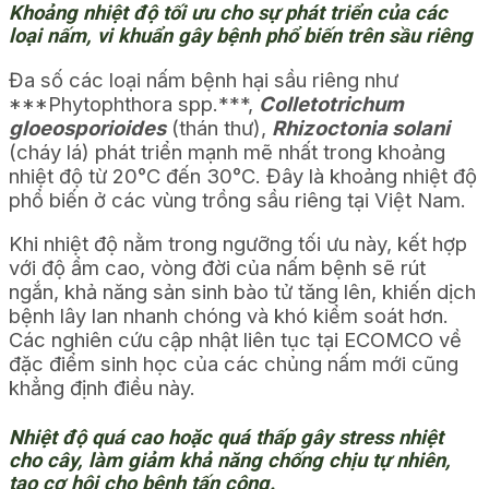
Khoảng nhiệt độ tối ưu cho sự phát triển của các
loại nấm, vi khuẩn gây bệnh phổ biến trên sầu riêng
Đa số các loại nấm bệnh hại sầu riêng như
***Phytophthora spp.***,
Colletotrichum
gloeosporioides
(thán thư),
Rhizoctonia solani
(cháy lá) phát triển mạnh mẽ nhất trong khoảng
nhiệt độ từ 20°C đến 30°C. Đây là khoảng nhiệt độ
phổ biến ở các vùng trồng sầu riêng tại Việt Nam.
Khi nhiệt độ nằm trong ngưỡng tối ưu này, kết hợp
với độ ẩm cao, vòng đời của nấm bệnh sẽ rút
ngắn, khả năng sản sinh bào tử tăng lên, khiến dịch
bệnh lây lan nhanh chóng và khó kiểm soát hơn.
Các nghiên cứu cập nhật liên tục tại ECOMCO về
đặc điểm sinh học của các chủng nấm mới cũng
khẳng định điều này.
Nhiệt độ quá cao hoặc quá thấp gây stress nhiệt
cho cây, làm giảm khả năng chống chịu tự nhiên,
tạo cơ hội cho bệnh tấn công.