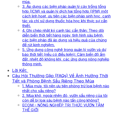
mùa.
3. Áp dụng các biện pháp quản lý cây trồng tổng
hợp (ICM) và quản lý dịch hại tổng hợp (IPM) một
cách linh hoạt, ưu tiên các biện pháp sinh học, canh
tác và chỉ sử dụng thuốc hóa học khi thực sự cần
thiết.
4. Ghi chép nhật ký canh tác cẩn thận: Theo dõi
diễn biến thời tiết hàng ngày, tình hình sâu bệnh,
các biện pháp đã áp dụng và hiệu quả của chúng
để rút kinh nghiệm.
5. Ứng dụng công nghệ trong quản lý vườn và dự
báo thời tiết (nếu có điều kiện): Cảm biến độ ẩm
đất, nhiệt độ không khí, các ứng dụng nông nghiệp
thông minh.
Lời Kết:
Câu Hỏi Thường Gặp (FAQs) Về Ảnh Hưởng Thời
Tiết và Phòng Bệnh Sầu Riêng Theo Mùa
1. Mùa mưa, tôi nên ưu tiên phòng trừ loại bệnh nào
nhất cho sầu riêng?
2. Mùa khô, ngoài nhện đỏ, vườn sầu riêng của tôi
còn dễ bị loại sâu bệnh nào tấn công không?
ECOM – NÔNG NGHIỆP TRI THỨC VƯƠN TẦM
THẾ GIỚI