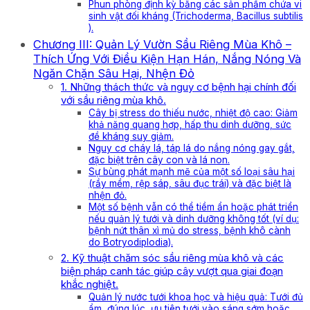
Phun phòng định kỳ bằng các sản phẩm chứa vi
sinh vật đối kháng (Trichoderma, Bacillus subtilis
).
Chương III: Quản Lý Vườn Sầu Riêng Mùa Khô –
Thích Ứng Với Điều Kiện Hạn Hán, Nắng Nóng Và
Ngăn Chặn Sâu Hại, Nhện Đỏ
1. Những thách thức và nguy cơ bệnh hại chính đối
với sầu riêng mùa khô.
Cây bị stress do thiếu nước, nhiệt độ cao: Giảm
khả năng quang hợp, hấp thu dinh dưỡng, sức
đề kháng suy giảm.
Nguy cơ cháy lá, táp lá do nắng nóng gay gắt,
đặc biệt trên cây con và lá non.
Sự bùng phát mạnh mẽ của một số loại sâu hại
(rầy mềm, rệp sáp, sâu đục trái) và đặc biệt là
nhện đỏ.
Một số bệnh vẫn có thể tiềm ẩn hoặc phát triển
nếu quản lý tưới và dinh dưỡng không tốt (ví dụ:
bệnh nứt thân xì mủ do stress, bệnh khô cành
do Botryodiplodia).
2. Kỹ thuật chăm sóc sầu riêng mùa khô và các
biện pháp canh tác giúp cây vượt qua giai đoạn
khắc nghiệt.
Quản lý nước tưới khoa học và hiệu quả: Tưới đủ
ẩm, đúng lúc, ưu tiên tưới vào sáng sớm hoặc