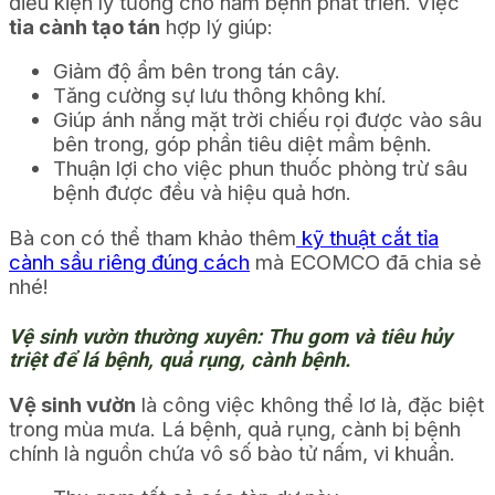
điều kiện lý tưởng cho nấm bệnh phát triển. Việc
tỉa cành tạo tán
hợp lý giúp:
Giảm độ ẩm bên trong tán cây.
Tăng cường sự lưu thông không khí.
Giúp ánh nắng mặt trời chiếu rọi được vào sâu
bên trong, góp phần tiêu diệt mầm bệnh.
Thuận lợi cho việc phun thuốc phòng trừ sâu
bệnh được đều và hiệu quả hơn.
Bà con có thể tham khảo thêm
kỹ thuật cắt tỉa
cành sầu riêng đúng cách
mà ECOMCO đã chia sẻ
nhé!
Vệ sinh vườn thường xuyên: Thu gom và tiêu hủy
triệt để lá bệnh, quả rụng, cành bệnh.
Vệ sinh vườn
là công việc không thể lơ là, đặc biệt
trong mùa mưa. Lá bệnh, quả rụng, cành bị bệnh
chính là nguồn chứa vô số bào tử nấm, vi khuẩn.