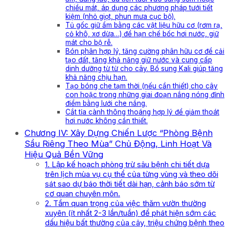
chiều mát, áp dụng các phương pháp tưới tiết
kiệm (nhỏ giọt, phun mưa cục bộ).
Tủ gốc giữ ẩm bằng các vật liệu hữu cơ (rơm rạ,
cỏ khô, xơ dừa…) để hạn chế bốc hơi nước, giữ
mát cho bộ rễ.
Bón phân hợp lý, tăng cường phân hữu cơ để cải
tạo đất, tăng khả năng giữ nước và cung cấp
dinh dưỡng từ từ cho cây. Bổ sung Kali giúp tăng
khả năng chịu hạn.
Tạo bóng che tạm thời (nếu cần thiết) cho cây
con hoặc trong những giai đoạn nắng nóng đỉnh
điểm bằng lưới che nắng.
Cắt tỉa cành thông thoáng hợp lý để giảm thoát
hơi nước không cần thiết.
Chương IV: Xây Dựng Chiến Lược “Phòng Bệnh
Sầu Riêng Theo Mùa” Chủ Động, Linh Hoạt Và
Hiệu Quả Bền Vững
1. Lập kế hoạch phòng trừ sâu bệnh chi tiết dựa
trên lịch mùa vụ cụ thể của từng vùng và theo dõi
sát sao dự báo thời tiết dài hạn, cảnh báo sớm từ
cơ quan chuyên môn.
2. Tầm quan trọng của việc thăm vườn thường
xuyên (ít nhất 2-3 lần/tuần) để phát hiện sớm các
dấu hiệu bất thường của cây, triệu chứng bệnh theo