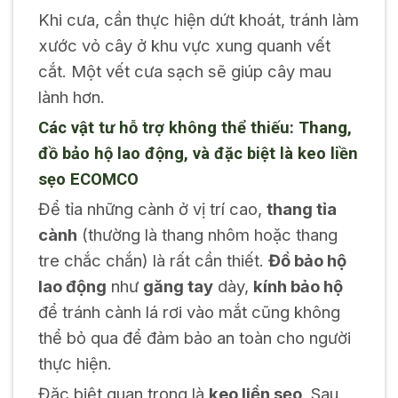
Khi cưa, cần thực hiện dứt khoát, tránh làm
xước vỏ cây ở khu vực xung quanh vết
cắt. Một vết cưa sạch sẽ giúp cây mau
lành hơn.
Các vật tư hỗ trợ không thể thiếu: Thang,
đồ bảo hộ lao động, và đặc biệt là keo liền
sẹo ECOMCO
Để tỉa những cành ở vị trí cao,
thang tỉa
cành
(thường là thang nhôm hoặc thang
tre chắc chắn) là rất cần thiết.
Đồ bảo hộ
lao động
như
găng tay
dày,
kính bảo hộ
để tránh cành lá rơi vào mắt cũng không
thể bỏ qua để đảm bảo an toàn cho người
thực hiện.
Đặc biệt quan trọng là
keo liền sẹo
. Sau