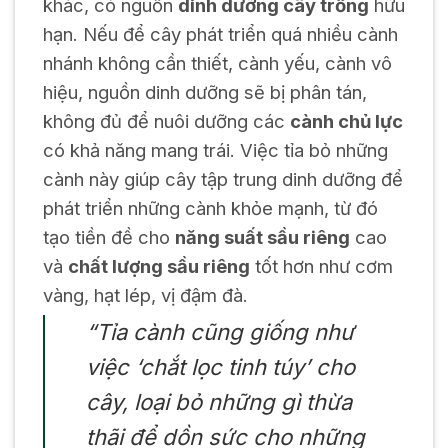
khác, có nguồn
dinh dưỡng cây trồng
hữu
hạn. Nếu để cây phát triển quá nhiều cành
nhánh không cần thiết, cành yếu, cành vô
hiệu, nguồn dinh dưỡng sẽ bị phân tán,
không đủ để nuôi dưỡng các
cành chủ lực
có khả năng mang trái. Việc tỉa bỏ những
cành này giúp cây tập trung dinh dưỡng để
phát triển những cành khỏe mạnh, từ đó
tạo tiền đề cho
năng suất sầu riêng
cao
và
chất lượng sầu riêng
tốt hơn như cơm
vàng, hạt lép, vị đậm đà.
“Tỉa cành cũng giống như
việc ‘chắt lọc tinh túy’ cho
cây, loại bỏ những gì thừa
thãi để dồn sức cho những