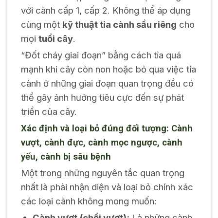
với cành cấp 1, cấp 2. Không thể áp dụng
cùng một
kỹ thuật tỉa cành sầu riêng
cho
mọi
tuổi cây
.
“Đốt cháy giai đoạn” bằng cách tỉa quá
mạnh khi cây còn non hoặc bỏ qua việc tỉa
cành ở những giai đoạn quan trọng đều có
thể gây ảnh hưởng tiêu cực đến sự phát
triển của cây.
Xác định và loại bỏ đúng đối tượng: Cành
vượt, cành đực, cành mọc ngược, cành
yếu, cành bị sâu bệnh
Một trong những nguyên tắc quan trọng
nhất là phải nhận diện và loại bỏ chính xác
các loại cành không mong muốn:
Cành vượt (chồi vượt):
Là những cành