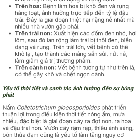
Trên hoa:
Bệnh làm hoa bị khô đen và rụng
hàng loạt, ảnh hưởng trực tiếp đến tỷ lệ đậu
trái. Đây là giai đoạn thiệt hại nặng nề nhất mà
nhiều nhà vườn gặp phải.
Trên trái non:
Xuất hiện các đốm đen nhỏ, hơi
lõm, sau đó lan rộng làm trái bị thối đen, biến
dạng và rụng. Trên trái lớn, vết bệnh có thể
khô lại, tạo thành các mảng sần sùi, nứt nẻ,
làm giảm giá trị thương phẩm.
Trên cành non:
Vết bệnh tương tự như trên lá,
có thể gây khô và chết ngọn cành.
Yếu tố thời tiết và canh tác ảnh hưởng đến sự bùng
phát
Nấm
Colletotrichum gloeosporioides
phát triển
thuận lợi trong điều kiện thời tiết nóng ẩm, mưa
nhiều, đặc biệt là giai đoạn cây ra đọt non, ra hoa
và đậu trái non. Vườn cây rậm rạp, thiếu ánh sáng,
bón thừa đạm cũng là yếu tố làm tăng nguy cơ