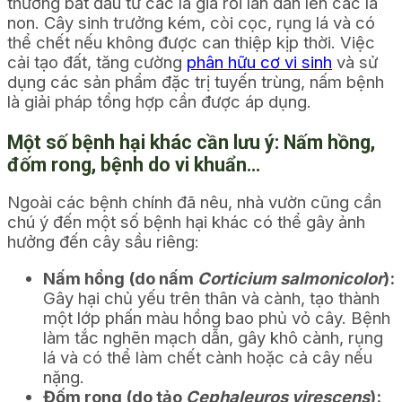
thường bắt đầu từ các lá già rồi lan dần lên các lá
non. Cây sinh trưởng kém, còi cọc, rụng lá và có
thể chết nếu không được can thiệp kịp thời. Việc
cải tạo đất, tăng cường
phân hữu cơ vi sinh
và sử
dụng các sản phẩm đặc trị tuyến trùng, nấm bệnh
là giải pháp tổng hợp cần được áp dụng.
Một số bệnh hại khác cần lưu ý: Nấm hồng,
đốm rong, bệnh do vi khuẩn…
Ngoài các bệnh chính đã nêu, nhà vườn cũng cần
chú ý đến một số bệnh hại khác có thể gây ảnh
hưởng đến cây sầu riêng:
Nấm hồng (do nấm
Corticium salmonicolor
):
Gây hại chủ yếu trên thân và cành, tạo thành
một lớp phấn màu hồng bao phủ vỏ cây. Bệnh
làm tắc nghẽn mạch dẫn, gây khô cành, rụng
lá và có thể làm chết cành hoặc cả cây nếu
nặng.
Đốm rong (do tảo
Cephaleuros virescens
):