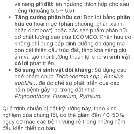
và nâng
pH đất
lên ngưỡng thích hợp cho sầu
riêng (khoảng 5.5 – 6.5).
Tăng cường phân hữu cơ:
Bón lót bằng
phân
hữu cơ
hoai mục (phân chuồng, phân xanh,
phân compost) hoặc các sản phẩm phân hữu
cơ chất lượng cao của ECOMCO. Phân hữu cơ
không chỉ cung cấp dinh dưỡng đa dạng mà
còn cải thiện cấu trúc đất, tăng khả năng giữ
ẩm và tạo môi trường thuận lợi cho
vi sinh vật
có lợi
phát triển.
Bổ sung vi sinh vật đối kháng:
Sử dụng các
chế phẩm chứa
Trichoderma spp.
,
Bacillus
subtilis
… để ức chế sự phát triển của các
nấm bệnh gây hại trong đất như
Phytophthora
,
Fusarium
,
Pythium
.
Quá trình chuẩn bị đất kỹ lưỡng này, theo kinh
nghiệm của chúng tôi, có thể giảm đến 40-50%
nguy cơ mắc các bệnh vùng rễ trong những năm
đầu kiến thiết cơ bản.