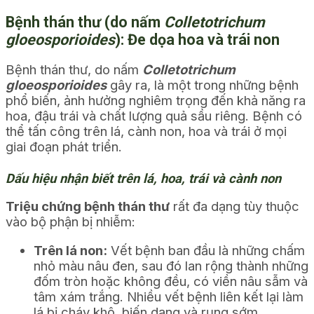
Bệnh thán thư (do nấm
Colletotrichum
gloeosporioides
): Đe dọa hoa và trái non
Bệnh thán thư, do nấm
Colletotrichum
gloeosporioides
gây ra, là một trong những bệnh
phổ biến, ảnh hưởng nghiêm trọng đến khả năng ra
hoa, đậu trái và chất lượng quả sầu riêng. Bệnh có
thể tấn công trên lá, cành non, hoa và trái ở mọi
giai đoạn phát triển.
Dấu hiệu nhận biết trên lá, hoa, trái và cành non
Triệu chứng bệnh thán thư
rất đa dạng tùy thuộc
vào bộ phận bị nhiễm:
Trên lá non:
Vết bệnh ban đầu là những chấm
nhỏ màu nâu đen, sau đó lan rộng thành những
đốm tròn hoặc không đều, có viền nâu sẫm và
tâm xám trắng. Nhiều vết bệnh liên kết lại làm
lá bị cháy khô, biến dạng và rụng sớm.