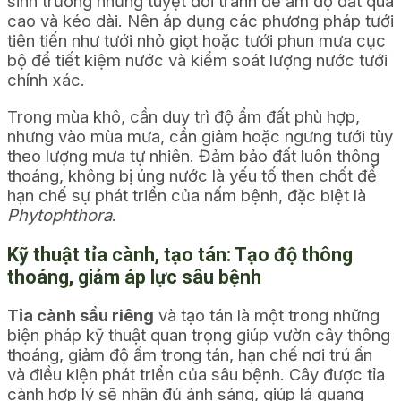
sinh trưởng nhưng tuyệt đối tránh để ẩm độ đất quá
cao và kéo dài. Nên áp dụng các phương pháp tưới
tiên tiến như tưới nhỏ giọt hoặc tưới phun mưa cục
bộ để tiết kiệm nước và kiểm soát lượng nước tưới
chính xác.
Trong mùa khô, cần duy trì độ ẩm đất phù hợp,
nhưng vào mùa mưa, cần giảm hoặc ngưng tưới tùy
theo lượng mưa tự nhiên. Đảm bảo đất luôn thông
thoáng, không bị úng nước là yếu tố then chốt để
hạn chế sự phát triển của nấm bệnh, đặc biệt là
Phytophthora
.
Kỹ thuật tỉa cành, tạo tán: Tạo độ thông
thoáng, giảm áp lực sâu bệnh
Tỉa cành sầu riêng
và tạo tán là một trong những
biện pháp kỹ thuật quan trọng giúp vườn cây thông
thoáng, giảm độ ẩm trong tán, hạn chế nơi trú ẩn
và điều kiện phát triển của sâu bệnh. Cây được tỉa
cành hợp lý sẽ nhận đủ ánh sáng, giúp lá quang