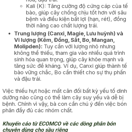
Kali (K): Tăng cường độ cứng cáp của tế
bào, giúp cây chống chịu tốt hơn với sâu
bệnh và điều kiện bất lợi (hạn, rét), đồng
thời nâng cao chất lượng trái.
Trung lượng (Canxi, Magie, Lưu huỳnh) và
Vi lượng (Kẽm, Đồng, Sắt, Bo, Mangan,
Molipden):
Tuy cần với lượng nhỏ nhưng
không thể thiếu, tham gia vào nhiều quá trình
sinh hóa quan trọng, giúp cây khỏe mạnh và
tăng sức đề kháng. Ví dụ, Canxi giúp thành tế
bào vững chắc, Bo cần thiết cho sự thụ phấn
và đậu trái.
Việc thiếu hụt hoặc mất cân đối bất kỳ yếu tố dinh
dưỡng nào cũng có thể làm cây suy yếu và dễ bị
bệnh. Chính vì vậy, bà con cần chú ý đến việc bón
phân đầy đủ các nhóm chất.
Khuyến cáo từ ECOMCO về các dòng phân bón
chuyên dùng cho sầu riêng