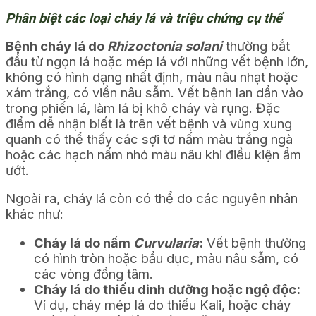
Phân biệt các loại cháy lá và triệu chứng cụ thể
Bệnh cháy lá do
Rhizoctonia solani
thường bắt
đầu từ ngọn lá hoặc mép lá với những vết bệnh lớn,
không có hình dạng nhất định, màu nâu nhạt hoặc
xám trắng, có viền nâu sẫm. Vết bệnh lan dần vào
trong phiến lá, làm lá bị khô cháy và rụng. Đặc
điểm dễ nhận biết là trên vết bệnh và vùng xung
quanh có thể thấy các sợi tơ nấm màu trắng ngà
hoặc các hạch nấm nhỏ màu nâu khi điều kiện ẩm
ướt.
Ngoài ra, cháy lá còn có thể do các nguyên nhân
khác như:
Cháy lá do nấm
Curvularia
:
Vết bệnh thường
có hình tròn hoặc bầu dục, màu nâu sẫm, có
các vòng đồng tâm.
Cháy lá do thiếu dinh dưỡng hoặc ngộ độc:
Ví dụ, cháy mép lá do thiếu Kali, hoặc cháy