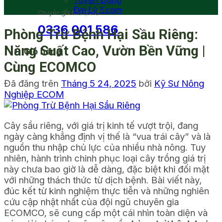
Tuyển Dụng
Đại Lý Ecom
Chuyên gia hỗ trợ 24/7
0336 001 586
Phòng Trừ Bệnh Hại Sầu Riêng:
Năng Suất Cao, Vườn Bền Vững |
Giỏ hàng
Cùng ECOMCO
Đã đăng trên
Tháng 5 24, 2025
bởi
Kỹ Sư Nông
Nghiệp ECOM
Cây sầu riêng, với giá trị kinh tế vượt trội, đang
ngày càng khẳng định vị thế là “vua trái cây” và là
nguồn thu nhập chủ lực của nhiều nhà nông. Tuy
nhiên, hành trình chinh phục loại cây trồng giá trị
này chưa bao giờ là dễ dàng, đặc biệt khi đối mặt
với những thách thức từ dịch bệnh. Bài viết này,
đúc kết từ kinh nghiệm thực tiễn và những nghiên
cứu cập nhật nhất của đội ngũ chuyên gia
ECOMCO, sẽ cung cấp một cái nhìn toàn diện và