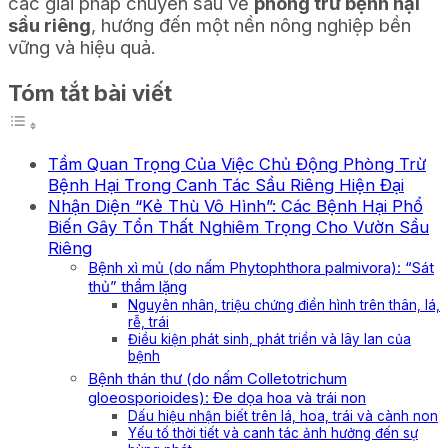
các giải pháp chuyên sâu về
phòng trừ bệnh hại
sầu riêng
, hướng đến một nền nông nghiệp bền
vững và hiệu quả.
Tóm tắt bài viết
Tầm Quan Trọng Của Việc Chủ Động Phòng Trừ
Bệnh Hại Trong Canh Tác Sầu Riêng Hiện Đại
Nhận Diện “Kẻ Thù Vô Hình”: Các Bệnh Hại Phổ
Biến Gây Tổn Thất Nghiêm Trọng Cho Vườn Sầu
Riêng
Bệnh xì mủ (do nấm Phytophthora palmivora): “Sát
thủ” thầm lặng
Nguyên nhân, triệu chứng điển hình trên thân, lá,
rễ, trái
Điều kiện phát sinh, phát triển và lây lan của
bệnh
Bệnh thán thư (do nấm Colletotrichum
gloeosporioides): Đe dọa hoa và trái non
Dấu hiệu nhận biết trên lá, hoa, trái và cành non
Yếu tố thời tiết và canh tác ảnh hưởng đến sự