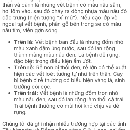
thân và cành là những vết bệnh có màu nâu sẫm,
hơi lõm vào, sau đó chảy ra dòng nhựa màu nâu đỏ
đặc trưng (hiện tượng “xì mủ”). Nếu cạo lớp vỏ
ngoài tại vết bệnh, phần gỗ bên trong sẽ có màu
nâu tím, viền gợn sóng.
Trên lá:
Vết bệnh ban đầu là những đốm nhỏ
màu xanh đậm úng nước, sau đó lan rộng
thành mảng màu nâu đen. Lá bệnh dễ rụng,
đặc biệt trong điều kiện ẩm ướt.
Trên rễ:
Rễ non bị thối đen, rễ lớn có thể xuất
hiện các vết loét tương tự như trên thân. Cây
bị bệnh ở rễ thường có biểu hiện vàng lá, sinh
trưởng còi cọc.
Trên trái:
Vết bệnh là những đốm tròn nhỏ
màu nâu đen, sau đó lan rộng làm thối cả trái.
Trái bệnh thường có mùi hôi khó chịu và dễ
rụng.
Chúng tôi đã ghi nhận nhiều trường hợp tại các tỉnh