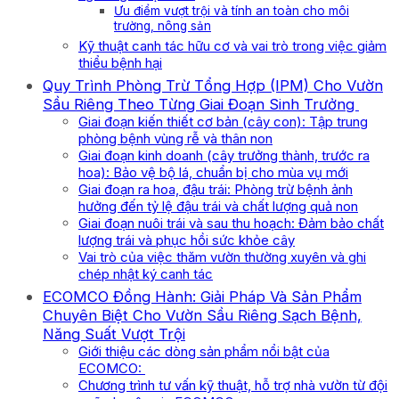
Ưu điểm vượt trội và tính an toàn cho môi
trường, nông sản
Kỹ thuật canh tác hữu cơ và vai trò trong việc giảm
thiểu bệnh hại
Quy Trình Phòng Trừ Tổng Hợp (IPM) Cho Vườn
Sầu Riêng Theo Từng Giai Đoạn Sinh Trưởng
Giai đoạn kiến thiết cơ bản (cây con): Tập trung
phòng bệnh vùng rễ và thân non
Giai đoạn kinh doanh (cây trưởng thành, trước ra
hoa): Bảo vệ bộ lá, chuẩn bị cho mùa vụ mới
Giai đoạn ra hoa, đậu trái: Phòng trừ bệnh ảnh
hưởng đến tỷ lệ đậu trái và chất lượng quả non
Giai đoạn nuôi trái và sau thu hoạch: Đảm bảo chất
lượng trái và phục hồi sức khỏe cây
Vai trò của việc thăm vườn thường xuyên và ghi
chép nhật ký canh tác
ECOMCO Đồng Hành: Giải Pháp Và Sản Phẩm
Chuyên Biệt Cho Vườn Sầu Riêng Sạch Bệnh,
Năng Suất Vượt Trội
Giới thiệu các dòng sản phẩm nổi bật của
ECOMCO:
Chương trình tư vấn kỹ thuật, hỗ trợ nhà vườn từ đội