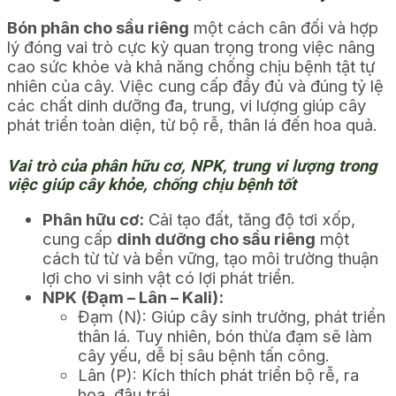
Bón phân cho sầu riêng
một cách cân đối và hợp
lý đóng vai trò cực kỳ quan trọng trong việc nâng
cao sức khỏe và khả năng chống chịu bệnh tật tự
nhiên của cây. Việc cung cấp đầy đủ và đúng tỷ lệ
các chất dinh dưỡng đa, trung, vi lượng giúp cây
phát triển toàn diện, từ bộ rễ, thân lá đến hoa quả.
Vai trò của phân hữu cơ, NPK, trung vi lượng trong
việc giúp cây khỏe, chống chịu bệnh tốt
Phân hữu cơ:
Cải tạo đất, tăng độ tơi xốp,
cung cấp
dinh dưỡng cho sầu riêng
một
cách từ từ và bền vững, tạo môi trường thuận
lợi cho vi sinh vật có lợi phát triển.
NPK (Đạm – Lân – Kali):
Đạm (N): Giúp cây sinh trưởng, phát triển
thân lá. Tuy nhiên, bón thừa đạm sẽ làm
cây yếu, dễ bị sâu bệnh tấn công.
Lân (P): Kích thích phát triển bộ rễ, ra
hoa, đậu trái.