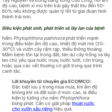
Tây Nguyên và Đồng bằng sông Cửu Long, nơi ẩm
độ cao, bệnh xì mủ trên trái gây thất thu đến 50-
60% nếu không được quản lý tốt từ giai đoạn hình
thành trái non.
Điều kiện phát sinh, phát triển và lây lan của bệnh
Nấm
Phytophthora palmivora
phát triển mạnh
trong điều kiện ẩm độ cao, nhiệt độ mát mẻ (20-
30°C) và vườn cây rậm rạp, thiếu thông thoáng.
Mầm bệnh tồn tại trong đất, tàn dư cây trồng và lây
lan chủ yếu qua nước mưa, nước tưới, côn trùng,
hoặc qua các vết thương cơ giới trong quá trình
canh tác.
Lời khuyên từ chuyên gia ECOMCO:
Đặc biệt lưu ý trong mùa mưa, khi ẩm độ
không khí và đất luôn ở mức cao, là điều
kiện lý tưởng cho nấm
Phytophthora
bùng phát. Cần có giải pháp
thoát nước
cho vườn sầu riêng
hiệu quả.