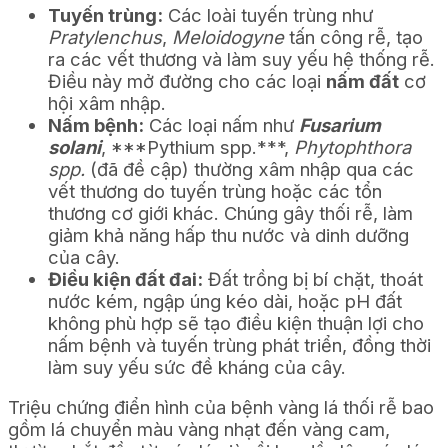
Tuyến trùng:
Các loài tuyến trùng như
Pratylenchus
,
Meloidogyne
tấn công rễ, tạo
ra các vết thương và làm suy yếu hệ thống rễ.
Điều này mở đường cho các loại
nấm đất
cơ
hội xâm nhập.
Nấm bệnh:
Các loại nấm như
Fusarium
solani
, ***Pythium spp.***,
Phytophthora
spp.
(đã đề cập) thường xâm nhập qua các
vết thương do tuyến trùng hoặc các tổn
thương cơ giới khác. Chúng gây thối rễ, làm
giảm khả năng hấp thu nước và dinh dưỡng
của cây.
Điều kiện đất đai:
Đất trồng bị bí chặt, thoát
nước kém, ngập úng kéo dài, hoặc pH đất
không phù hợp sẽ tạo điều kiện thuận lợi cho
nấm bệnh và tuyến trùng phát triển, đồng thời
làm suy yếu sức đề kháng của cây.
Triệu chứng điển hình của bệnh vàng lá thối rễ bao
gồm lá chuyển màu vàng nhạt đến vàng cam,