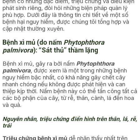
bệnh có những đặc điểm, triệu chứng và điều kiện
phát sinh riêng, đòi hỏi những biện pháp quản lý
phù hợp. Dưới đây là thông tin chi tiết về một số
bệnh hại nguy hiểm, được chúng tôi tổng hợp và
cập nhật thường xuyên.
Bệnh xì mủ (do nấm
Phytophthora
palmivora
): “Sát thủ” thầm lặng
Bệnh xì mủ, gây ra bởi nấm
Phytophthora
palmivora
, được xem là một trong những bệnh
nguy hiểm bậc nhất, có khả năng gây chết cây
nhanh chóng nếu không được phát hiện và can
thiệp kịp thời. Nấm bệnh này có thể tấn công tất cả
các bộ phận của cây, từ rễ, thân, cành, lá đến hoa
và quả.
Nguyên nhân, triệu chứng điển hình trên thân, lá, rễ,
trái
Triệu chứng bệnh xì mủ
dễ nhận thấy nhất trên