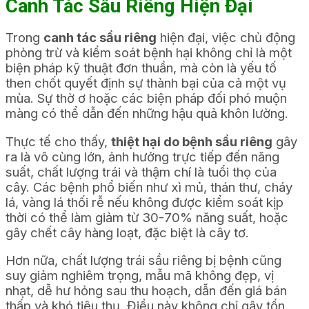
Canh Tác Sầu Riêng Hiện Đại
Trong
canh tác sầu riêng
hiện đại, việc chủ động
phòng trừ và kiểm soát bệnh hại không chỉ là một
biện pháp kỹ thuật đơn thuần, mà còn là yếu tố
then chốt quyết định sự thành bại của cả một vụ
mùa. Sự thờ ơ hoặc các biện pháp đối phó muộn
màng có thể dẫn đến những hậu quả khôn lường.
Thực tế cho thấy,
thiệt hại do bệnh sầu riêng
gây
ra là vô cùng lớn, ảnh hưởng trực tiếp đến năng
suất, chất lượng trái và thậm chí là tuổi thọ của
cây. Các bệnh phổ biến như xì mủ, thán thư, cháy
lá, vàng lá thối rễ nếu không được kiểm soát kịp
thời có thể làm giảm từ 30-70% năng suất, hoặc
gây chết cây hàng loạt, đặc biệt là cây tơ.
Hơn nữa, chất lượng trái sầu riêng bị bệnh cũng
suy giảm nghiêm trọng, mẫu mã không đẹp, vị
nhạt, dễ hư hỏng sau thu hoạch, dẫn đến giá bán
thấp và khó tiêu thụ. Điều này không chỉ gây tổn