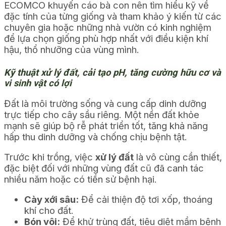
ECOMCO khuyến cáo bà con nên tìm hiểu kỹ về
đặc tính của từng giống và tham khảo ý kiến từ các
chuyên gia hoặc những nhà vườn có kinh nghiệm
để lựa chọn giống phù hợp nhất với điều kiện khí
hậu, thổ nhưỡng của vùng mình.
Kỹ thuật xử lý đất, cải tạo pH, tăng cường hữu cơ và
vi sinh vật có lợi
Đất là môi trường sống và cung cấp dinh dưỡng
trực tiếp cho cây sầu riêng. Một nền đất khỏe
mạnh sẽ giúp bộ rễ phát triển tốt, tăng khả năng
hấp thu dinh dưỡng và chống chịu bệnh tật.
Trước khi trồng, việc
xử lý đất
là vô cùng cần thiết,
đặc biệt đối với những vùng đất cũ đã canh tác
nhiều năm hoặc có tiền sử bệnh hại.
Cày xới sâu:
Để cải thiện độ tơi xốp, thoáng
khí cho đất.
Bón vôi:
Để khử trùng đất, tiêu diệt mầm bệnh