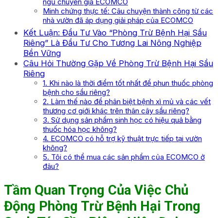
ngũ chuyên gia ECOMCO
Minh chứng thực tế: Câu chuyện thành công từ các
nhà vườn đã áp dụng giải pháp của ECOMCO
Kết Luận: Đầu Tư Vào “Phòng Trừ Bệnh Hại Sầu
Riêng” Là Đầu Tư Cho Tương Lai Nông Nghiệp
Bền Vững
Câu Hỏi Thường Gặp Về Phòng Trừ Bệnh Hại Sầu
Riêng
1. Khi nào là thời điểm tốt nhất để phun thuốc phòng
bệnh cho sầu riêng?
2. Làm thế nào để phân biệt bệnh xì mủ và các vết
thương cơ giới khác trên thân cây sầu riêng?
3. Sử dụng sản phẩm sinh học có hiệu quả bằng
thuốc hóa học không?
4. ECOMCO có hỗ trợ kỹ thuật trực tiếp tại vườn
không?
5. Tôi có thể mua các sản phẩm của ECOMCO ở
đâu?
Tầm Quan Trọng Của Việc Chủ
Động Phòng Trừ Bệnh Hại Trong