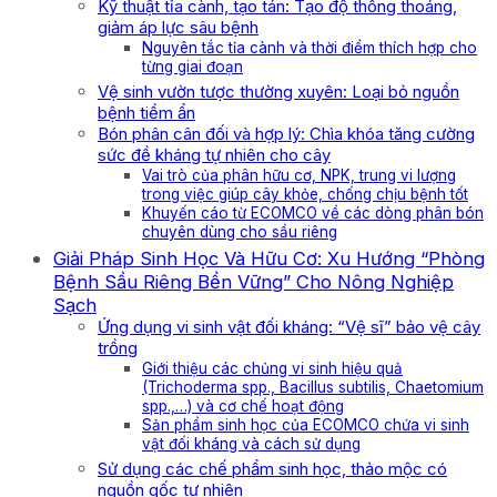
Kỹ thuật tỉa cành, tạo tán: Tạo độ thông thoáng,
giảm áp lực sâu bệnh
Nguyên tắc tỉa cành và thời điểm thích hợp cho
từng giai đoạn
Vệ sinh vườn tược thường xuyên: Loại bỏ nguồn
bệnh tiềm ẩn
Bón phân cân đối và hợp lý: Chìa khóa tăng cường
sức đề kháng tự nhiên cho cây
Vai trò của phân hữu cơ, NPK, trung vi lượng
trong việc giúp cây khỏe, chống chịu bệnh tốt
Khuyến cáo từ ECOMCO về các dòng phân bón
chuyên dùng cho sầu riêng
Giải Pháp Sinh Học Và Hữu Cơ: Xu Hướng “Phòng
Bệnh Sầu Riêng Bền Vững” Cho Nông Nghiệp
Sạch
Ứng dụng vi sinh vật đối kháng: “Vệ sĩ” bảo vệ cây
trồng
Giới thiệu các chủng vi sinh hiệu quả
(Trichoderma spp., Bacillus subtilis, Chaetomium
spp.,…) và cơ chế hoạt động
Sản phẩm sinh học của ECOMCO chứa vi sinh
vật đối kháng và cách sử dụng
Sử dụng các chế phẩm sinh học, thảo mộc có
nguồn gốc tự nhiên