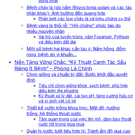
bùng phát
Bệnh cháy lá (do nấm Rhizoctonia solani và các tác
nhân khác): Ảnh hưởng đến quang hợp
Phân biệt các loại cháy lá và triệu chứng cụ thể
Bệnh vàng lá thối rễ: “Hội chứng” phức tạp do
nhiều nguyên nhân
Vai trò của tuyến trùng, nấm Fusarium, Pythium
và điều kiện đất đai
Một số bệnh hại khác cần lưu ý: Nấm hồng, đốm
rong, bệnh do vi khuẩn…
Nền Tảng Vững Chắc: “Kỹ Thuật Canh Tác Sầu
Riêng Ít Bệnh” – Phòng Là Chính
Chọn giống và chuẩn bị đất: Bước khởi đầu quyết
định
Tiêu chí chọn giống khỏe, sạch bệnh, phù hợp
điều kiện địa phương
Kỹ thuật xử lý đất, cải tạo pH, tăng cường hữu cơ
và vi sinh vật có lợi
Thiết kế vườn trồng khoa học: Mật độ, hướng
trồng, hệ thống thoát nước
Tầm quan trọng của việc lên mô, đảm bảo thoát
nước tốt trong mùa mưa
Quản lý nước tưới tiêu hợp lý: Tránh ẩm độ quá cao