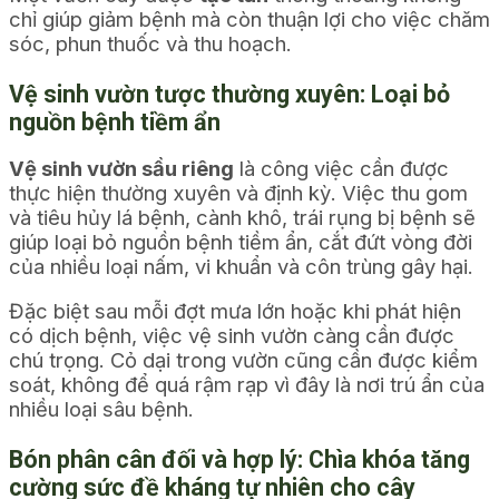
chỉ giúp giảm bệnh mà còn thuận lợi cho việc chăm
sóc, phun thuốc và thu hoạch.
Vệ sinh vườn tược thường xuyên: Loại bỏ
nguồn bệnh tiềm ẩn
Vệ sinh vườn sầu riêng
là công việc cần được
thực hiện thường xuyên và định kỳ. Việc thu gom
và tiêu hủy lá bệnh, cành khô, trái rụng bị bệnh sẽ
giúp loại bỏ nguồn bệnh tiềm ẩn, cắt đứt vòng đời
của nhiều loại nấm, vi khuẩn và côn trùng gây hại.
Đặc biệt sau mỗi đợt mưa lớn hoặc khi phát hiện
có dịch bệnh, việc vệ sinh vườn càng cần được
chú trọng. Cỏ dại trong vườn cũng cần được kiểm
soát, không để quá rậm rạp vì đây là nơi trú ẩn của
nhiều loại sâu bệnh.
Bón phân cân đối và hợp lý: Chìa khóa tăng
cường sức đề kháng tự nhiên cho cây