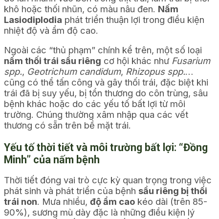
khô hoặc thối nhũn, có màu nâu đen.
Nấm
Lasiodiplodia
phát triển thuận lợi trong điều kiện
nhiệt độ và ẩm độ cao.
Ngoài các “thủ phạm” chính kể trên, một số loại
nấm thối trái sầu riêng
cơ hội khác như
Fusarium
spp.
,
Geotrichum candidum
,
Rhizopus spp.
…
cũng có thể tấn công và gây thối trái, đặc biệt khi
trái đã bị suy yếu, bị tổn thương do côn trùng, sâu
bệnh khác hoặc do các yếu tố bất lợi từ môi
trường. Chúng thường xâm nhập qua các vết
thương có sẵn trên bề mặt trái.
Yếu tố thời tiết và môi trường bất lợi: “Đồng
Minh” của nấm bệnh
Thời tiết đóng vai trò cực kỳ quan trọng trong việc
phát sinh và phát triển của bệnh
sầu riêng bị thối
trái non
. Mưa nhiều,
độ ẩm cao
kéo dài (trên 85-
90%), sương mù dày đặc là những điều kiện lý