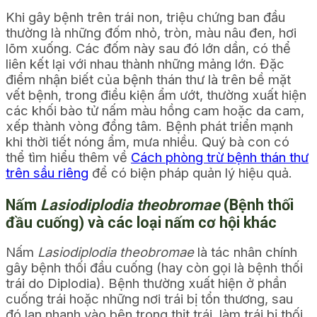
Khi gây bệnh trên trái non, triệu chứng ban đầu
thường là những đốm nhỏ, tròn, màu nâu đen, hơi
lõm xuống. Các đốm này sau đó lớn dần, có thể
liên kết lại với nhau thành những mảng lớn. Đặc
điểm nhận biết của bệnh thán thư là trên bề mặt
vết bệnh, trong điều kiện ẩm ướt, thường xuất hiện
các khối bào tử nấm màu hồng cam hoặc da cam,
xếp thành vòng đồng tâm. Bệnh phát triển mạnh
khi thời tiết nóng ẩm, mưa nhiều. Quý bà con có
thể tìm hiểu thêm về
Cách phòng trừ bệnh thán thư
trên sầu riêng
để có biện pháp quản lý hiệu quả.
Nấm
Lasiodiplodia theobromae
(Bệnh thối
đầu cuống) và các loại nấm cơ hội khác
Nấm
Lasiodiplodia theobromae
là tác nhân chính
gây bệnh thối đầu cuống (hay còn gọi là bệnh thối
trái do Diplodia). Bệnh thường xuất hiện ở phần
cuống trái hoặc những nơi trái bị tổn thương, sau
đó lan nhanh vào bên trong thịt trái, làm trái bị thối