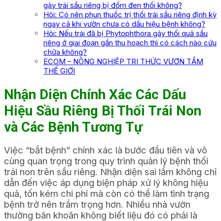
gây trái sầu riêng bị đốm đen thối không?
Hỏi: Có nên phun thuốc trị thối trái sầu riêng định kỳ
ngay cả khi vườn chưa có dấu hiệu bệnh không?
Hỏi: Nếu trái đã bị Phytophthora gây thối quả sầu
riêng ở giai đoạn gần thu hoạch thì có cách nào cứu
chữa không?
ECOM – NÔNG NGHIỆP TRI THỨC VƯƠN TẦM
THẾ GIỚI
Nhận Diện Chính Xác Các Dấu
Hiệu Sầu Riêng Bị Thối Trái Non
và Các Bệnh Tương Tự
Việc “bắt bệnh” chính xác là bước đầu tiên và vô
cùng quan trọng trong quy trình quản lý bệnh thối
trái non trên sầu riêng. Nhận diện sai lầm không chỉ
dẫn đến việc áp dụng biện pháp xử lý không hiệu
quả, tốn kém chi phí mà còn có thể làm tình trạng
bệnh trở nên trầm trọng hơn. Nhiều nhà vườn
thường băn khoăn không biết liệu đó có phải là