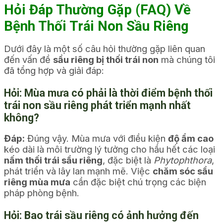
Hỏi Đáp Thường Gặp (FAQ) Về
Bệnh Thối Trái Non Sầu Riêng
Dưới đây là một số câu hỏi thường gặp liên quan
đến vấn đề
sầu riêng bị thối trái non
mà chúng tôi
đã tổng hợp và giải đáp:
Hỏi:
Mùa mưa có phải là thời điểm bệnh thối
trái non sầu riêng phát triển mạnh nhất
không?
Đáp:
Đúng vậy. Mùa mưa với điều kiện
độ ẩm cao
kéo dài là môi trường lý tưởng cho hầu hết các loại
nấm thối trái sầu riêng
, đặc biệt là
Phytophthora
,
phát triển và lây lan mạnh mẽ. Việc
chăm sóc sầu
riêng mùa mưa
cần đặc biệt chú trọng các biện
pháp phòng bệnh.
Hỏi:
Bao trái sầu riêng
có ảnh hưởng đến