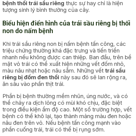
bệnh thối trái sầu riêng
thực sự hay chỉ là hiện
tượng sinh lý bình thường của cây.
Biểu hiện điển hình của trái sầu riêng bị thối
non do nấm bệnh
Khi trái sầu riêng non bị nấm bệnh tấn công, các
triệu chứng thường khá đặc trưng và tiến triển
nhanh nếu không được can thiệp. Ban đầu, trên bề
mặt vỏ trái có thể xuất hiện những vết đốm nhỏ,
màu nâu nhạt hoặc nâu sẫm. Những vết
trái sầu
riêng bị đốm đen thối
này sau đó sẽ lan rộng ra,
ăn sâu vào phần thịt trái.
Phần bị bệnh thường mềm nhũn, úng nước, và có
thể chảy ra dịch lỏng có mùi khó chịu, đặc biệt
trong điều kiện ẩm độ cao. Một số trường hợp, vết
bệnh có thể khô lại, tạo thành mảng màu đen hoặc
nâu đen trên vỏ. Nếu bệnh tấn công mạnh vào
phần cuống trái, trái có thể bị rụng sớm.