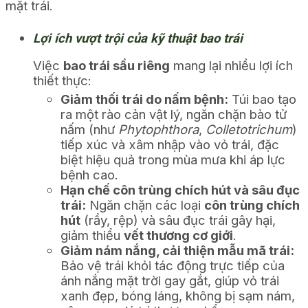
mặt trái.
Lợi ích vượt trội của kỹ thuật bao trái
Việc
bao trái sầu riêng
mang lại nhiều lợi ích
thiết thực:
Giảm thối trái do nấm bệnh:
Túi bao tạo
ra một rào cản vật lý, ngăn chặn bào tử
nấm (như
Phytophthora
,
Colletotrichum
)
tiếp xúc và xâm nhập vào vỏ trái, đặc
biệt hiệu quả trong mùa mưa khi áp lực
bệnh cao.
Hạn chế côn trùng chích hút và sâu đục
trái:
Ngăn chặn các loại
côn trùng chích
hút
(rầy, rệp) và sâu đục trái gây hại,
giảm thiểu
vết thương cơ giới
.
Giảm nám nắng, cải thiện mẫu mã trái:
Bảo vệ trái khỏi tác động trực tiếp của
ánh nắng mặt trời gay gắt, giúp vỏ trái
xanh đẹp, bóng láng, không bị sạm nám,