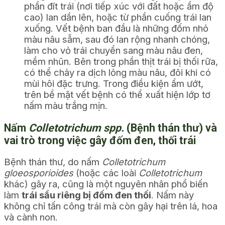
phần đít trái (nơi tiếp xúc với đất hoặc ẩm độ
cao) lan dần lên, hoặc từ phần cuống trái lan
xuống. Vết bệnh ban đầu là những đốm nhỏ
màu nâu sẫm, sau đó lan rộng nhanh chóng,
làm cho vỏ trái chuyển sang màu nâu đen,
mềm nhũn. Bên trong phần thịt trái bị thối rữa,
có thể chảy ra dịch lỏng màu nâu, đôi khi có
mùi hôi đặc trưng. Trong điều kiện ẩm ướt,
trên bề mặt vết bệnh có thể xuất hiện lớp tơ
nấm màu trắng mịn.
Nấm
Colletotrichum spp.
(Bệnh thán thư) và
vai trò trong việc gây đốm đen, thối trái
Bệnh thán thư, do nấm
Colletotrichum
gloeosporioides
(hoặc các loài
Colletotrichum
khác) gây ra, cũng là một nguyên nhân phổ biến
làm
trái sầu riêng bị đốm đen thối
. Nấm này
không chỉ tấn công trái mà còn gây hại trên lá, hoa
và cành non.