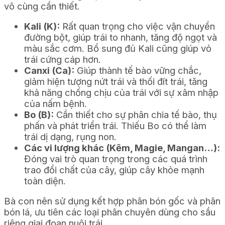
vô cùng cần thiết.
Kali (K):
Rất quan trọng cho việc vận chuyển
đường bột, giúp trái to nhanh, tăng độ ngọt và
màu sắc cơm. Bổ sung đủ Kali cũng giúp vỏ
trái cứng cáp hơn.
Canxi (Ca):
Giúp thành tế bào vững chắc,
giảm hiện tượng nứt trái và thối đít trái, tăng
khả năng chống chịu của trái với sự xâm nhập
của nấm bệnh.
Bo (B):
Cần thiết cho sự phân chia tế bào, thụ
phấn và phát triển trái. Thiếu Bo có thể làm
trái dị dạng, rụng non.
Các vi lượng khác (Kẽm, Magie, Mangan…):
Đóng vai trò quan trọng trong các quá trình
trao đổi chất của cây, giúp cây khỏe mạnh
toàn diện.
Bà con nên sử dụng kết hợp phân bón gốc và phân
bón lá, ưu tiên các loại phân chuyên dùng cho sầu
riêng giai đoạn nuôi trái.