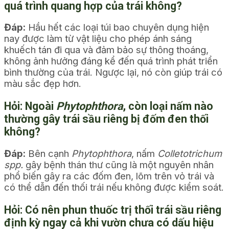
quá trình quang hợp của trái không?
Đáp:
Hầu hết các loại túi bao chuyên dụng hiện
nay được làm từ vật liệu cho phép ánh sáng
khuếch tán đi qua và đảm bảo sự thông thoáng,
không ảnh hưởng đáng kể đến quá trình phát triển
bình thường của trái. Ngược lại, nó còn giúp trái có
màu sắc đẹp hơn.
Hỏi:
Ngoài
Phytophthora
, còn loại nấm nào
thường gây
trái sầu riêng bị đốm đen thối
không?
Đáp:
Bên cạnh
Phytophthora
, nấm
Colletotrichum
spp.
gây bệnh thán thư cũng là một nguyên nhân
phổ biến gây ra các đốm đen, lõm trên vỏ trái và
có thể dẫn đến thối trái nếu không được kiểm soát.
Hỏi:
Có nên phun
thuốc trị thối trái sầu riêng
định kỳ ngay cả khi vườn chưa có dấu hiệu