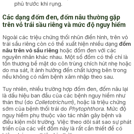
phủ trước khi rụng.
Các dạng đốm đen, đốm nâu thường gặp
trên vỏ trái sầu riêng và mức độ nguy hiểm
Ngoài các triệu chứng thối nhũn điển hình, trên vỏ
trái sầu riêng còn có thể xuất hiện nhiều dạng
đốm
nâu trên vỏ sầu riêng
hoặc đốm đen với các
nguyên nhân khác nhau. Một số đốm có thể chỉ là
tổn thương bề mặt do côn trùng chích hút nhẹ hoặc
do ma sát, ít ảnh hưởng đến chất lượng bên trong
nếu không có nấm bệnh xâm nhập theo sau.
Tuy nhiên, nhiều trường hợp đốm đen, đốm nâu lại
là dấu hiệu ban đầu của các bệnh nguy hiểm như
thán thư (do
Colletotrichum
), hoặc là triệu chứng
sớm của bệnh thối trái do
Phytophthora
. Mức độ
nguy hiểm phụ thuộc vào tác nhân gây bệnh và
điều kiện môi trường. Việc theo dõi sát sao sự phát
triển của các vết đốm này là rất cần thiết để có