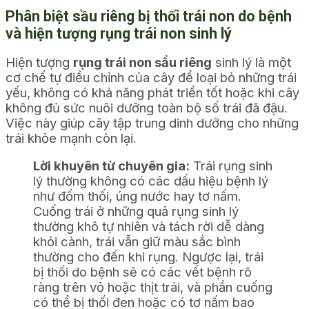
Phân biệt sầu riêng bị thối trái non do bệnh
và hiện tượng rụng trái non sinh lý
Hiện tượng
rụng trái non sầu riêng
sinh lý là một
cơ chế tự điều chỉnh của cây để loại bỏ những trái
yếu, không có khả năng phát triển tốt hoặc khi cây
không đủ sức nuôi dưỡng toàn bộ số trái đã đậu.
Việc này giúp cây tập trung dinh dưỡng cho những
trái khỏe mạnh còn lại.
Lời khuyên từ chuyên gia:
Trái rụng sinh
lý thường không có các dấu hiệu bệnh lý
như đốm thối, úng nước hay tơ nấm.
Cuống trái ở những quả rụng sinh lý
thường khô tự nhiên và tách rời dễ dàng
khỏi cành, trái vẫn giữ màu sắc bình
thường cho đến khi rụng. Ngược lại, trái
bị thối do bệnh sẽ có các vết bệnh rõ
ràng trên vỏ hoặc thịt trái, và phần cuống
có thể bị thối đen hoặc có tơ nấm bao