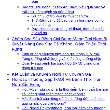
sớm
Bao trái sầu riêng: “Tấm Áo Giáp” hiệu quả bảo vệ
trái khỏi nấm bệnh và côn trùng
Lợi ích vượt trội của kỹ thuật bao trái
Thời điểm vàng để bao trái và lựa chọn loại túi
bao phù hợp
Quy trình bao trái đúng kỹ thuật, đảm bảo hiệu
quả tối đa
Chăm Sóc Sầu Riêng Giai Đoạn Mang Trái Non: Bí
Quyết Nâng Cao Sức Đề Kháng, Giảm Thiểu Thối
Rụng
Dinh dưỡng chuyên biệt cho giai đoạn nuôi trái:
Tăng cường chất lượng và khả năng chống chịu
Quản lý sâu bệnh hại tổng hợp (IPM) trong giai
đoạn trái non
Kết Luận và Khuyến Nghị Từ Chuyên Gia
Hỏi Đáp Thường Gặp (FAQ) Về Bệnh Thối Trái
Non Sầu Riêng
Hỏi: Mùa mưa có phải là thời điểm bệnh thối trái non
sầu riêng phát triển mạnh nhất không?
Hỏi: Bao trái sầu riêng có ảnh hưởng đến quá trình
quang hợp của trái không?
Hỏi: Ngoài Phytophthora, còn loại nấm nào thường