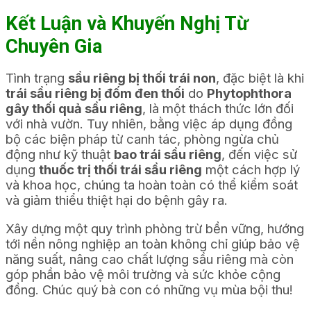
Kết Luận và Khuyến Nghị Từ
Chuyên Gia
Tình trạng
sầu riêng bị thối trái non
, đặc biệt là khi
trái sầu riêng bị đốm đen thối
do
Phytophthora
gây thối quả sầu riêng
, là một thách thức lớn đối
với nhà vườn. Tuy nhiên, bằng việc áp dụng đồng
bộ các biện pháp từ canh tác, phòng ngừa chủ
động như kỹ thuật
bao trái sầu riêng
, đến việc sử
dụng
thuốc trị thối trái sầu riêng
một cách hợp lý
và khoa học, chúng ta hoàn toàn có thể kiểm soát
và giảm thiểu thiệt hại do bệnh gây ra.
Xây dựng một quy trình phòng trừ bền vững, hướng
tới nền nông nghiệp an toàn không chỉ giúp bảo vệ
năng suất, nâng cao chất lượng sầu riêng mà còn
góp phần bảo vệ môi trường và sức khỏe cộng
đồng. Chúc quý bà con có những vụ mùa bội thu!