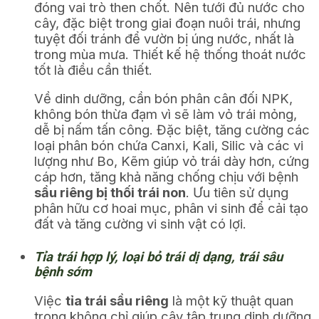
đóng vai trò then chốt. Nên tưới đủ nước cho
cây, đặc biệt trong giai đoạn nuôi trái, nhưng
tuyệt đối tránh để vườn bị úng nước, nhất là
trong mùa mưa. Thiết kế hệ thống thoát nước
tốt là điều cần thiết.
Về dinh dưỡng, cần bón phân cân đối NPK,
không bón thừa đạm vì sẽ làm vỏ trái mỏng,
dễ bị nấm tấn công. Đặc biệt, tăng cường các
loại phân bón chứa Canxi, Kali, Silic và các vi
lượng như Bo, Kẽm giúp vỏ trái dày hơn, cứng
cáp hơn, tăng khả năng chống chịu với bệnh
sầu riêng bị thối trái non
. Ưu tiên sử dụng
phân hữu cơ hoai mục, phân vi sinh để cải tạo
đất và tăng cường vi sinh vật có lợi.
Tỉa trái hợp lý, loại bỏ trái dị dạng, trái sâu
bệnh sớm
Việc
tỉa trái sầu riêng
là một kỹ thuật quan
trọng không chỉ giúp cây tập trung dinh dưỡng