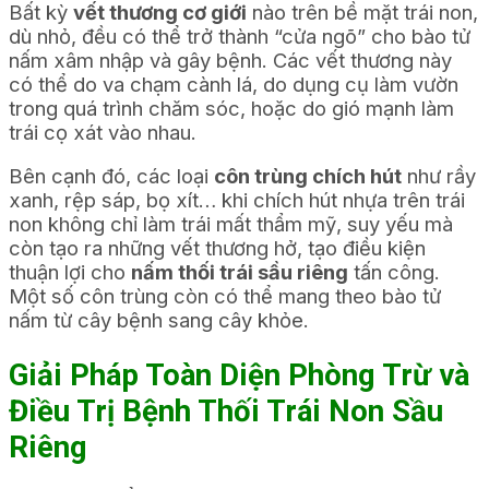
Bất kỳ
vết thương cơ giới
nào trên bề mặt trái non,
dù nhỏ, đều có thể trở thành “cửa ngõ” cho bào tử
nấm xâm nhập và gây bệnh. Các vết thương này
có thể do va chạm cành lá, do dụng cụ làm vườn
trong quá trình chăm sóc, hoặc do gió mạnh làm
trái cọ xát vào nhau.
Bên cạnh đó, các loại
côn trùng chích hút
như rầy
xanh, rệp sáp, bọ xít… khi chích hút nhựa trên trái
non không chỉ làm trái mất thẩm mỹ, suy yếu mà
còn tạo ra những vết thương hở, tạo điều kiện
thuận lợi cho
nấm thối trái sầu riêng
tấn công.
Một số côn trùng còn có thể mang theo bào tử
nấm từ cây bệnh sang cây khỏe.
Giải Pháp Toàn Diện Phòng Trừ và
Điều Trị Bệnh Thối Trái Non Sầu
Riêng