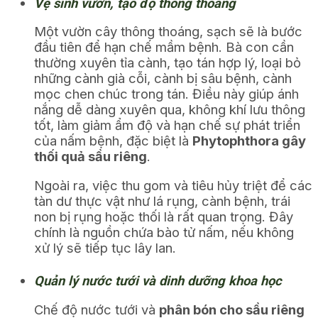
Vệ sinh vườn, tạo độ thông thoáng
Một vườn cây thông thoáng, sạch sẽ là bước
đầu tiên để hạn chế mầm bệnh. Bà con cần
thường xuyên tỉa cành, tạo tán hợp lý, loại bỏ
những cành già cỗi, cành bị sâu bệnh, cành
mọc chen chúc trong tán. Điều này giúp ánh
nắng dễ dàng xuyên qua, không khí lưu thông
tốt, làm giảm ẩm độ và hạn chế sự phát triển
của nấm bệnh, đặc biệt là
Phytophthora gây
thối quả sầu riêng
.
Ngoài ra, việc thu gom và tiêu hủy triệt để các
tàn dư thực vật như lá rụng, cành bệnh, trái
non bị rụng hoặc thối là rất quan trọng. Đây
chính là nguồn chứa bào tử nấm, nếu không
xử lý sẽ tiếp tục lây lan.
Quản lý nước tưới và dinh dưỡng khoa học
Chế độ nước tưới và
phân bón cho sầu riêng