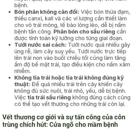
bệnh.
Bón phân không cân đối:
Việc bón thừa đạm,
thiếu canxi, kali và các vi lượng cần thiết làm
cho vỏ trái mỏng, tế bào lỏng lẻo, dễ bị nấm
bệnh tấn công.
Phân bón cho sầu riêng
cần
được tính toán kỹ lưỡng cho từng giai đoạn.
Tưới nước sai cách:
Tưới nước quá nhiều gây
úng rễ, làm cây suy yếu. Tưới nước trực tiếp
lên trái non vào buổi chiều tối cũng làm tăng
ẩm độ bề mặt trái, tạo điều kiện cho nấm xâm
nhiễm.
Không tỉa trái hoặc tỉa trái không đúng kỹ
thuật:
Để quá nhiều trái trên cây khiến cây
không đủ sức nuôi, trái nhỏ, yếu, dễ bị bệnh.
Việc
tỉa trái sầu riêng
không đúng cách cũng
có thể tạo vết thương cho những trái còn lại.
Vết thương cơ giới và sự tấn công của côn
trùng chích hút: Cửa ngõ cho mầm bệnh