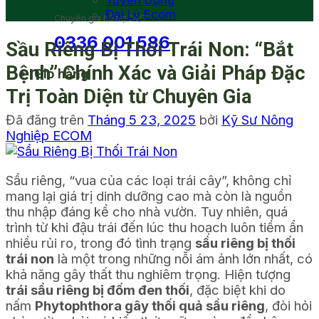
Tuyển Dụng
Đại Lý Ecom
Chuyên gia hỗ trợ 24/7
0336 001 586
Sầu Riêng Bị Thối Trái Non: “Bắt
Bệnh” Chính Xác và Giải Pháp Đặc
Giỏ hàng
Trị Toàn Diện từ Chuyên Gia
Đã đăng trên
Tháng 5 23, 2025
bởi
Kỹ Sư Nông
Nghiệp ECOM
Sầu riêng, “vua của các loại trái cây”, không chỉ
mang lại giá trị dinh dưỡng cao mà còn là nguồn
thu nhập đáng kể cho nhà vườn. Tuy nhiên, quá
trình từ khi đậu trái đến lúc thu hoạch luôn tiềm ẩn
nhiều rủi ro, trong đó tình trạng
sầu riêng bị thối
trái non
là một trong những nỗi ám ảnh lớn nhất, có
khả năng gây thất thu nghiêm trọng. Hiện tượng
trái sầu riêng bị đốm đen thối
, đặc biệt khi do
nấm
Phytophthora gây thối quả sầu riêng
, đòi hỏi