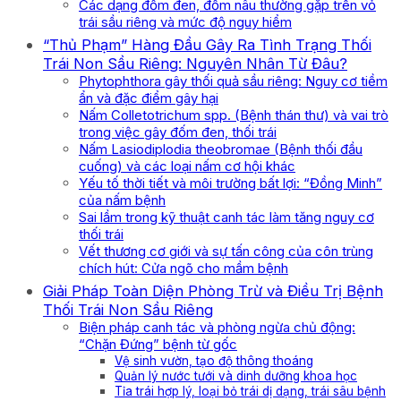
Các dạng đốm đen, đốm nâu thường gặp trên vỏ
trái sầu riêng và mức độ nguy hiểm
“Thủ Phạm” Hàng Đầu Gây Ra Tình Trạng Thối
Trái Non Sầu Riêng: Nguyên Nhân Từ Đâu?
Phytophthora gây thối quả sầu riêng: Nguy cơ tiềm
ẩn và đặc điểm gây hại
Nấm Colletotrichum spp. (Bệnh thán thư) và vai trò
trong việc gây đốm đen, thối trái
Nấm Lasiodiplodia theobromae (Bệnh thối đầu
cuống) và các loại nấm cơ hội khác
Yếu tố thời tiết và môi trường bất lợi: “Đồng Minh”
của nấm bệnh
Sai lầm trong kỹ thuật canh tác làm tăng nguy cơ
thối trái
Vết thương cơ giới và sự tấn công của côn trùng
chích hút: Cửa ngõ cho mầm bệnh
Giải Pháp Toàn Diện Phòng Trừ và Điều Trị Bệnh
Thối Trái Non Sầu Riêng
Biện pháp canh tác và phòng ngừa chủ động:
“Chặn Đứng” bệnh từ gốc
Vệ sinh vườn, tạo độ thông thoáng
Quản lý nước tưới và dinh dưỡng khoa học
Tỉa trái hợp lý, loại bỏ trái dị dạng, trái sâu bệnh