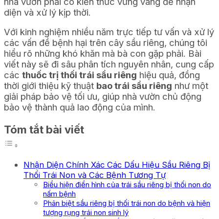
nhà vườn phải có kiến thức vững vàng để nhận
diện và xử lý kịp thời.
Với kinh nghiệm nhiều năm trực tiếp tư vấn và xử lý
các vấn đề bệnh hại trên cây sầu riêng, chúng tôi
hiểu rõ những khó khăn mà bà con gặp phải. Bài
viết này sẽ đi sâu phân tích nguyên nhân, cung cấp
các
thuốc trị thối trái sầu riêng
hiệu quả, đồng
thời giới thiệu kỹ thuật
bao trái sầu riêng
như một
giải pháp bảo vệ tối ưu, giúp nhà vườn chủ động
bảo vệ thành quả lao động của mình.
Tóm tắt bài viết
Nhận Diện Chính Xác Các Dấu Hiệu Sầu Riêng Bị
Thối Trái Non và Các Bệnh Tương Tự
Biểu hiện điển hình của trái sầu riêng bị thối non do
nấm bệnh
Phân biệt sầu riêng bị thối trái non do bệnh và hiện
tượng rụng trái non sinh lý