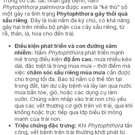
Trong số các tác nhân gây bệnh, nấm
Phytophthora palmivora
được xem là “kẻ thù” số
một gây ra tình trạng
Phytophthora gây thối quả
sầu riêng
. Đây là loài nấm đa ký chủ, có khả năng
gây hại trên nhiều bộ phận của cây sầu riêng, từ
rễ, thân, lá, hoa cho đến trái.
Điều kiện phát triển và con đường xâm
nhiễm:
Nấm
Phytophthora
phát triển mạnh
mẽ trong điều kiện
độ ẩm cao
, mưa nhiều kéo
dài, đặc biệt là trong mùa mưa – thời điểm mà
việc
chăm sóc sầu riêng mùa mưa
cần được
chú trọng tối đa. Bào tử nấm có thể tồn tại
trong đất, tàn dư cây bệnh và lây lan qua nước
mưa bắn tóe, gió, hoặc các dụng cụ làm
vườn. Chúng xâm nhập vào trái non chủ yếu
qua các vết thương cơ giới trên vỏ trái, qua khí
khổng hoặc trực tiếp qua lớp biểu bì mỏng
manh của trái non.
Triệu chứng đặc trưng:
Khi
Phytophthora
tấn
công, vết bệnh trên trái thường khởi phát từ