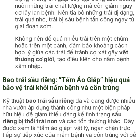
nuôi những trái chất lượng mà còn giảm nguy
cơ lây lan bệnh. Nên tỉa bỏ những trái dị dạng,
trái quá nhỏ, trái bị sâu bệnh tấn công ngay từ
giai đoạn sớm.
Không nên để quá nhiều trái trên một chùm
hoặc trên một cành, đảm bảo khoảng cách
hợp lý giữa các trái để tránh cọ xát gây
vết
thương cơ giới
, tạo điều kiện cho nấm bệnh
xâm nhập.
Bao trái sầu riêng: “Tấm Áo Giáp” hiệu quả
bảo vệ trái khỏi nấm bệnh và côn trùng
Kỹ thuật
bao trái sầu riêng
đã và đang được nhiều
nhà vườn áp dụng thành công như một biện pháp
hữu hiệu để giảm thiểu đáng kể tình trạng
sầu
riêng bị thối trái non
và các tổn thương khác. Đây
được xem là “tấm áo giáp” vật lý, ngăn chặn trực
tiếp sự tiếp xúc của mầm bệnh và côn trùng với bề