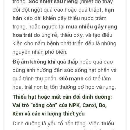
trọng.
Sốc nhiệt sầu riêng
(nhiệt độ thay
đổi đột ngột quá cao hoặc quá thấp),
hạn
hán
kéo dài khiến cây thiếu nước trầm
trọng, hoặc ngược lại
mưa nhiều gây rụng
hoa trái
do úng rễ, thiếu oxy, và tạo điều
kiện cho nấm bệnh phát triển đều là những
nguyên nhân phổ biến.
Độ ẩm không khí
quá thấp hoặc quá cao
cũng ảnh hưởng đến sức sống hạt phấn và
quá trình thụ phấn.
Gió mạnh
có thể làm
hoa, trái non bị tổn thương cơ học và rụng.
Thiếu hụt hoặc mất cân đối dinh dưỡng:
Vai trò “sống còn” của NPK, Canxi, Bo,
Kẽm và các vi lượng thiết yếu
Dinh dưỡng là yếu tố nền tảng. Việc
thiếu