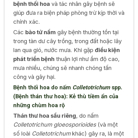
bệnh thối hoa
và tác nhân gây bệnh sẽ
giúp đưa ra biện pháp phòng trừ kịp thời và
chính xác.
Các
bào tử nấm
gây bệnh thường tồn tại
trong tàn dư cây trồng, trong đất hoặc lây
lan qua gió, nước mưa. Khi gặp
điều kiện
phát triển bệnh
thuận lợi như ẩm độ cao,
mưa nhiều, chúng sẽ nhanh chóng tấn
công và gây hại.
Bệnh thối hoa do nấm
Colletotrichum
spp.
(Bệnh thán thư hoa): Kẻ thù tiềm ẩn của
những chùm hoa rộ
Thán thư hoa sầu riêng
, do nấm
Colletotrichum gloeosporioides
(và một
số loài
Colletotrichum
khác) gây ra, là một