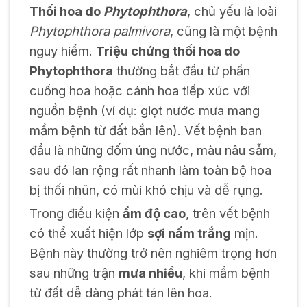
Thối hoa do
Phytophthora
, chủ yếu là loài
Phytophthora palmivora
, cũng là một bệnh
nguy hiểm.
Triệu chứng thối hoa do
Phytophthora
thường bắt đầu từ phần
cuống hoa hoặc cánh hoa tiếp xúc với
nguồn bệnh (ví dụ: giọt nước mưa mang
mầm bệnh từ đất bắn lên). Vết bệnh ban
đầu là những đốm úng nước, màu nâu sẫm,
sau đó lan rộng rất nhanh làm toàn bộ hoa
bị thối nhũn, có mùi khó chịu và dễ rụng.
Trong điều kiện
ẩm độ cao
, trên vết bệnh
có thể xuất hiện lớp
sợi nấm trắng
mịn.
Bệnh này thường trở nên nghiêm trọng hơn
sau những trận
mưa nhiều
, khi mầm bệnh
từ đất dễ dàng phát tán lên hoa.