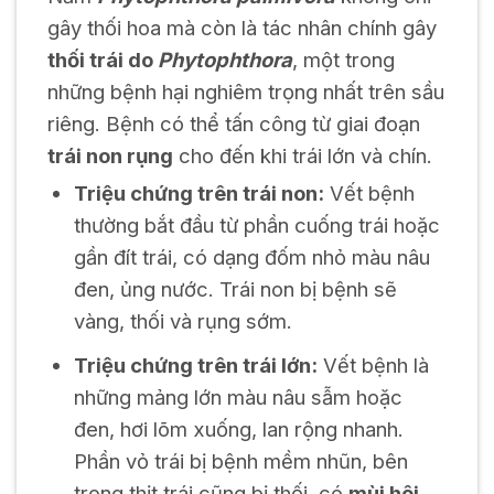
gây thối hoa mà còn là tác nhân chính gây
thối trái do
Phytophthora
, một trong
những bệnh hại nghiêm trọng nhất trên sầu
riêng. Bệnh có thể tấn công từ giai đoạn
trái non rụng
cho đến khi trái lớn và chín.
Triệu chứng trên trái non:
Vết bệnh
thường bắt đầu từ phần cuống trái hoặc
gần đít trái, có dạng đốm nhỏ màu nâu
đen, ủng nước. Trái non bị bệnh sẽ
vàng, thối và rụng sớm.
Triệu chứng trên trái lớn:
Vết bệnh là
những mảng lớn màu nâu sẫm hoặc
đen, hơi lõm xuống, lan rộng nhanh.
Phần vỏ trái bị bệnh mềm nhũn, bên
trong thịt trái cũng bị thối, có
mùi hôi