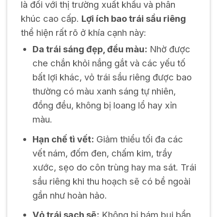
là đối với thị trường xuất khẩu và phân
khúc cao cấp.
Lợi ích bao trái sầu riêng
thể hiện rất rõ ở khía cạnh này:
Da trái sáng đẹp, đều màu:
Nhờ được
che chắn khỏi nắng gắt và các yếu tố
bất lợi khác, vỏ trái sầu riêng được bao
thường có màu xanh sáng tự nhiên,
đồng đều, không bị loang lổ hay xỉn
màu.
Hạn chế tì vết:
Giảm thiểu tối đa các
vết nám, đốm đen, chấm kim, trầy
xước, sẹo do côn trùng hay ma sát. Trái
sầu riêng khi thu hoạch sẽ có bề ngoài
gần như hoàn hảo.
Vỏ trái sạch sẽ:
Không bị bám bụi bẩn,