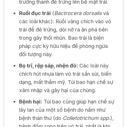
trưởng thành đẻ trứng lên bề mặt trái.
Ruồi đục trái
(
Bactrocera dorsalis
và
các loài khác): Ruồi vàng chích vào vỏ
trái để đẻ trứng, dòi nở ra ăn phá bên
trong gây thối nhũn. Bao trái là biện
pháp cực kỳ hữu hiệu để phòng ngừa
đối tượng này.
Bọ trĩ, rệp sáp, nhện đỏ:
Các loài này
chích hút nhựa làm vỏ trái sần sùi, biến
dạng, mất thẩm mỹ. Túi bao hạn chế sự
xâm nhập và gây hại của chúng.
Bệnh hại:
Túi bao cũng giúp hạn chế sự
lây lan của một số bệnh do nấm như
bệnh thán thư (do
Colletotrichum spp.
),
bệnh đốm rong trên vỏ trái, nhất là khi