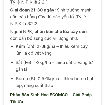
Tỷ lệ N:P:K là 2:2:1.
Giai đoạn 21-30 ngày:
Sinh trưởng mạnh,
cần cân bằng đầy đủ các yếu tố. Tỷ lệ
N:P:K là 3:2:2.
Ngoài NPK,
phân bón cho lúa cây con
còn cần bổ sung các vi lượng như:
Kẽm (Zn): 2-3kg/ha – thiếu kẽm cây
lùn, lá có vệt vàng
Sắt (Fe): 1-2kg/ha – thiếu sắt lá vàng từ
gân lá
Boron (B): 0.5-1kg/ha – thiếu boron hạt
lép, năng suất thấp
Phân Bón Sinh Học ECOMCO – Giải Pháp
Tối Ưu