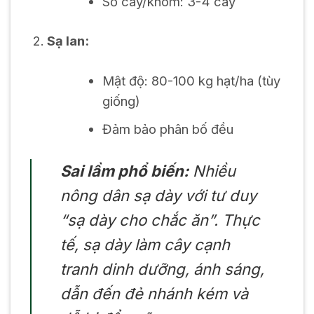
Số cây/khóm: 3-4 cây
Sạ lan:
Mật độ: 80-100 kg hạt/ha (tùy
giống)
Đảm bảo phân bố đều
Sai lầm phổ biến:
Nhiều
nông dân sạ dày với tư duy
“sạ dày cho chắc ăn”. Thực
tế, sạ dày làm cây cạnh
tranh dinh dưỡng, ánh sáng,
dẫn đến đẻ nhánh kém và