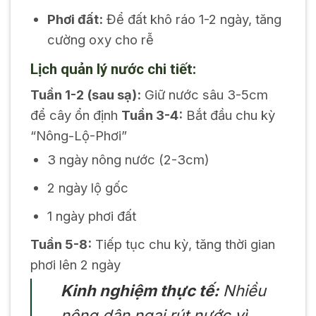
Phơi đất:
Để đất khô ráo 1-2 ngày, tăng
cường oxy cho rễ
Lịch quản lý nước chi tiết:
Tuần 1-2 (sau sạ):
Giữ nước sâu 3-5cm
để cây ổn định
Tuần 3-4:
Bắt đầu chu kỳ
“Nông-Lộ-Phơi”
3 ngày nông nước (2-3cm)
2 ngày lộ gốc
1 ngày phơi đất
Tuần 5-8:
Tiếp tục chu kỳ, tăng thời gian
phơi lên 2 ngày
Kinh nghiệm thực tế:
Nhiều
nông dân ngại rút nước vì