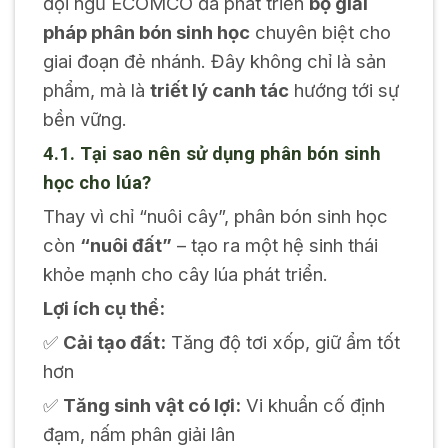
đội ngũ ECOMCO đã phát triển
bộ giải
pháp phân bón sinh học
chuyên biệt cho
giai đoạn đẻ nhánh. Đây không chỉ là sản
phẩm, mà là
triết lý canh tác
hướng tới sự
bền vững.
4.1. Tại sao nên sử dụng phân bón sinh
học cho lúa?
Thay vì chỉ “nuôi cây”, phân bón sinh học
còn
“nuôi đất”
– tạo ra một hệ sinh thái
khỏe mạnh cho cây lúa phát triển.
Lợi ích cụ thể:
✅
Cải tạo đất:
Tăng độ tơi xốp, giữ ẩm tốt
hơn
✅
Tăng sinh vật có lợi:
Vi khuẩn cố định
đạm, nấm phân giải lân