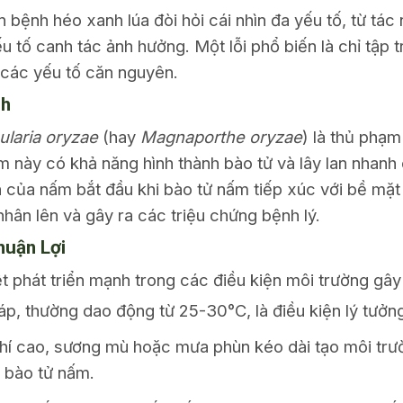
bệnh héo xanh lúa đòi hỏi cái nhìn đa yếu tố, từ tác
u tố canh tác ảnh hưởng. Một lỗi phổ biến là chỉ tập 
 các yếu tố căn nguyên.
nh
ularia oryzae
(hay
Magnaporthe oryzae
) là thủ phạ
ấm này có khả năng hình thành bào tử và lây lan nhanh
iển của nấm bắt đầu khi bào tử nấm tiếp xúc với bề m
hân lên và gây ra các triệu chứng bệnh lý.
huận Lợi
t phát triển mạnh trong các điều kiện môi trường gây
p, thường dao động từ 25-30°C, là điều kiện lý tưởng
í cao, sương mù hoặc mưa phùn kéo dài tạo môi trườ
 bào tử nấm.