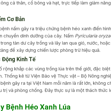
ông cả thân, cổ bông và hạt, trực tiếp làm giảm năng
iểm Cơ Bản
bệnh nấm gây ra triệu chứng bệnh héo xanh điển hình 
ận chuyển dinh dưỡng của cây. Nấm
Pyricularia oryza
 trong tàn dư cây trồng và lây lan qua gió, nước, hoặc
 tảng để xây dựng chiến lược phòng trừ hiệu quả.
c Động Kinh Tế
rộng khắp các vùng trồng lúa trên thế giới, đặc biệt 
m. Thống kê từ Viện Bảo vệ Thực vật – Bộ Nông nghi
o bệnh gây ra tại Việt Nam mỗi năm là rất lớn, không c
u trị và phòng chống. Đây thực sự là một thách thức 
y Bệnh Héo Xanh Lúa