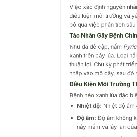
Việc xác định nguyên nhân 
điều kiện môi trường và yế
bỏ qua việc phân tích sâu
Tác Nhân Gây Bệnh Chí
Như đã đề cập, nấm
Pyric
xanh trên cây lúa. Loại n
thuận lợi. Chu kỳ phát tr
nhập vào mô cây, sau đó n
Điều Kiện Môi Trường T
Bệnh héo xanh lúa đặc biệ
Nhiệt độ:
Nhiệt độ ấm á
Độ ẩm:
Độ ẩm không kh
nảy mầm và lây lan của