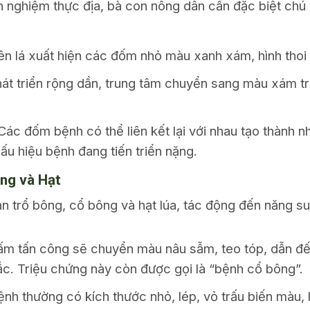
inh nghiệm thực địa, bà con nông dân cần đặc biệt chú
ên lá xuất hiện các đốm nhỏ màu xanh xám, hình thoi
t triển rộng dần, trung tâm chuyển sang màu xám tr
ác đốm bệnh có thể liên kết lại với nhau tạo thành 
dấu hiệu bệnh đang tiến triển nặng.
ng và Hạt
ạn trổ bông, cổ bông và hạt lúa, tác động đến năng su
m tấn công sẽ chuyển màu nâu sẫm, teo tóp, dẫn đến
ắc. Triệu chứng này còn được gọi là “bệnh cổ bông”.
ệnh thường có kích thước nhỏ, lép, vỏ trấu biến màu