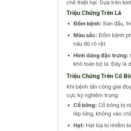
chế thiệt hại. Dựa trên k
Triệu Chứng Trên Lá
Đốm bệnh:
Ban đầu, tr
Màu sắc:
Đốm bệnh phá
nâu đỏ rõ rệt.
Hình dáng đặc trưng:
C
khô toàn bộ lá. Đây là 
Triệu Chứng Trên Cổ Bô
Khi bệnh tấn công giai đo
cực kỳ nghiêm trọng:
Cổ bông:
Cổ bông bị nấ
lép lửng, không vào ch
Hạt:
Hạt lúa bị nhiễm b