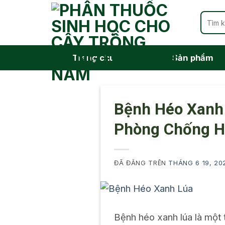
Chuyển
Tìm
đến
kiếm:
nội
dung
Trang chủ
Sản phẩm
Bệnh Héo Xanh 
Phòng Chống H
ĐÃ ĐĂNG TRÊN
THÁNG 6 19, 20
Bệnh héo xanh lúa là một