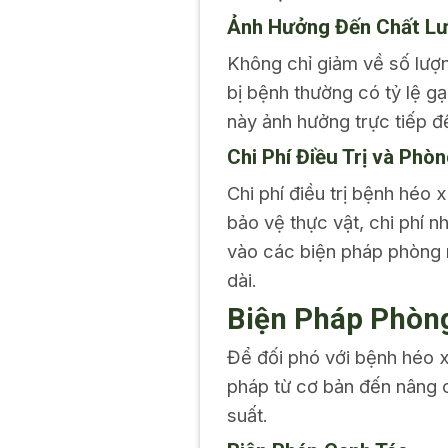
Ảnh Hưởng Đến Chất L
Không chỉ giảm về số lượ
bị bệnh thường có tỷ lệ g
này ảnh hưởng trực tiếp đế
Chi Phí Điều Trị và Phò
Chi phí điều trị bệnh héo
bảo vệ thực vật, chi phí n
vào các biện pháp phòng n
dài.
Biện Pháp Phòn
Để đối phó với bệnh héo x
pháp từ cơ bản đến nâng c
suất.