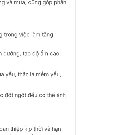
ắng và mưa, cũng góp phần
g trong việc làm tăng
nh dưỡng, tạo độ ẩm cao
úa yếu, thân lá mềm yếu,
ớc đột ngột đều có thể ảnh
an thiệp kịp thời và hạn