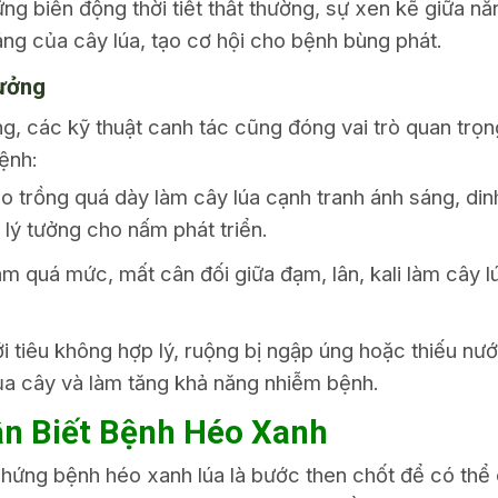
g biến động thời tiết thất thường, sự xen kẽ giữa n
ng của cây lúa, tạo cơ hội cho bệnh bùng phát.
ưởng
g, các kỹ thuật canh tác cũng đóng vai trò quan trọn
ệnh:
o trồng quá dày làm cây lúa cạnh tranh ánh sáng, di
g lý tưởng cho nấm phát triển.
 quá mức, mất cân đối giữa đạm, lân, kali làm cây l
i tiêu không hợp lý, ruộng bị ngập úng hoặc thiếu nư
a cây và làm tăng khả năng nhiễm bệnh.
ận Biết Bệnh Héo Xanh
chứng bệnh héo xanh lúa là bước then chốt để có thể c