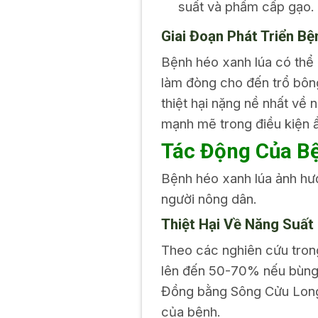
suất và phẩm cấp gạo.
Giai Đoạn Phát Triển Bệ
Bệnh héo xanh lúa có thể x
làm đòng cho đến trổ bông
thiệt hại nặng nề nhất về 
mạnh mẽ trong điều kiện ẩ
Tác Động Của B
Bệnh héo xanh lúa ảnh hưở
người nông dân.
Thiệt Hại Về Năng Suất
Theo các nghiên cứu trong
lên đến 50-70% nếu bùng p
Đồng bằng Sông Cửu Long 
của bệnh.