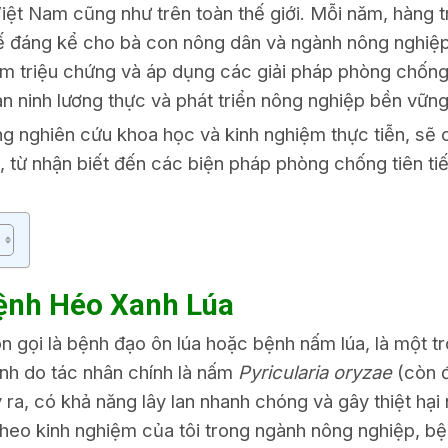
Việt Nam cũng như trên toàn thế giới. Mỗi năm, hàng tr
 tế đáng kể cho bà con nông dân và ngành nông nghiệp
m triệu chứng và áp dụng các giải pháp phòng chống 
 ninh lương thực và phát triển nông nghiệp bền vững
ững nghiên cứu khoa học và kinh nghiệm thực tiễn, sẽ 
, từ nhận biết đến các biện pháp phòng chống tiên tiế
ệnh Héo Xanh Lúa
n gọi là bệnh đạo ôn lúa hoặc bệnh nấm lúa, là một t
ệnh do tác nhân chính là nấm
Pyricularia oryzae
(còn đ
y ra, có khả năng lây lan nhanh chóng và gây thiệt hạ
Theo kinh nghiệm của tôi trong ngành nông nghiệp, b