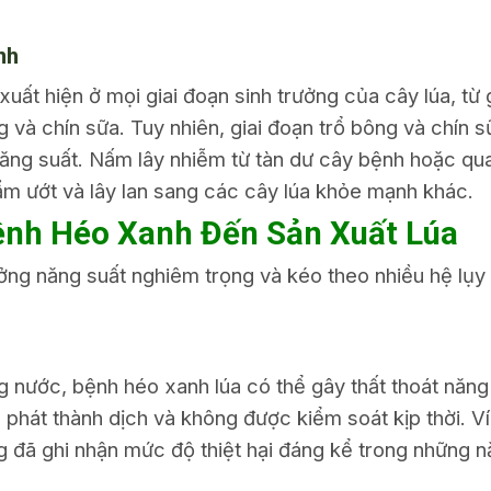
nh
uất hiện ở mọi giai đoạn sinh trưởng của cây lúa, từ 
 và chín sữa. Tuy nhiên, giai đoạn trổ bông và chín s
năng suất. Nấm lây nhiễm từ tàn dư cây bệnh hoặc qua
m ướt và lây lan sang các cây lúa khỏe mạnh khác.
ệnh Héo Xanh Đến Sản Xuất Lúa
ng năng suất nghiêm trọng và kéo theo nhiều hệ lụy 
 nước, bệnh héo xanh lúa có thể gây thất thoát năng
hát thành dịch và không được kiểm soát kịp thời. Ví
đã ghi nhận mức độ thiệt hại đáng kể trong những 