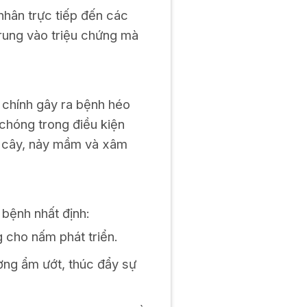
 nhân trực tiếp đến các
trung vào triệu chứng mà
m chính gây ra bệnh héo
 chóng trong điều kiện
ặt cây, nảy mầm và xâm
 bệnh nhất định:
 cho nấm phát triển.
ng ẩm ướt, thúc đẩy sự