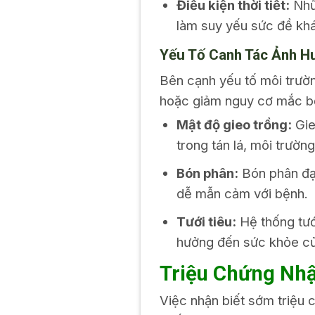
Điều kiện thời tiết:
Nhữn
làm suy yếu sức đề khá
Yếu Tố Canh Tác Ảnh H
Bên cạnh yếu tố môi trườn
hoặc giảm nguy cơ mắc b
Mật độ gieo trồng:
Gie
trong tán lá, môi trườn
Bón phân:
Bón phân đạm
dễ mẫn cảm với bệnh.
Tưới tiêu:
Hệ thống tướ
hưởng đến sức khỏe củ
Triệu Chứng Nh
Việc nhận biết sớm triệu 