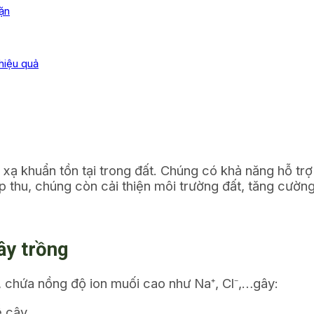
ặn
 hiệu quả
 xạ khuẩn tồn tại trong đất. Chúng có khả năng hỗ trợ
p thu, chúng còn cải thiện môi trường đất, tăng cườ
ây trồng
 chứa nồng độ ion muối cao như Na⁺, Cl⁻,…gây:
 cây.