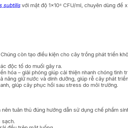
s subtilis
với mật độ 1×10⁸ CFU/ml, chuyên dùng để xử
t. Chúng còn tạo điều kiện cho cây trồng phát triển 
ác độc tố do muối gây ra.
n hóa – giải phóng giúp cải thiện nhanh chóng tình t
 năng giữ nước và dinh dưỡng, giúp rễ cây phát triển
hanh, giúp cây phục hồi sau stress do môi trường.
on nên tuân thủ đúng hướng dẫn sử dụng chế phẩm sin
c sạch.
ải đều trên mặt luống.