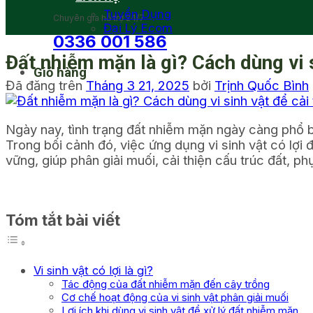
Tuyển Dụng
Chuyên gia hỗ trợ 24/7
Đại Lý Ecom
0336 001 586
Đất nhiễm mặn là gì? Cách dùng vi s
Giỏ hàng
Đã đăng trên
Tháng 3 21, 2025
bởi
Trịnh Quốc Bình
Ngày nay, tình trạng đất nhiễm mặn ngày càng phổ bi
Trong bối cảnh đó, việc ứng dụng vi sinh vật có lợi
vững, giúp phân giải muối, cải thiện cấu trúc đất, ph
Tóm tắt bài viết
Vi sinh vật có lợi là gì?
Tác động của đất nhiễm mặn đến cây trồng
Cơ chế hoạt động của vi sinh vật phân giải muối
Lợi ích khi dùng vi sinh vật để xử lý đất nhiễm mặn