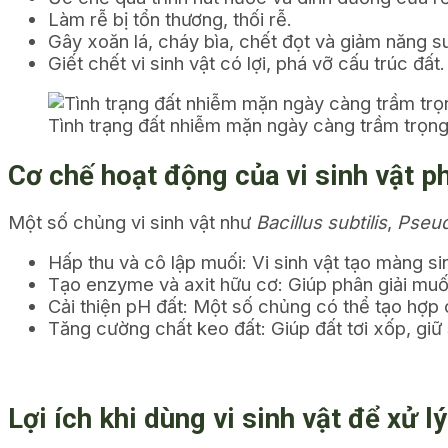
Làm rễ bị tổn thương, thối rễ.
Gây xoăn lá, cháy bìa, chết đọt và giảm năng su
Giết chết vi sinh vật có lợi, phá vỡ cấu trúc đất.
Tình trạng đất nhiễm mặn ngày càng trầm trọng
Cơ chế hoạt động của vi sinh vật p
Một số chủng vi sinh vật như
Bacillus subtilis
,
Pseu
Hấp thu và cô lập muối:
Vi sinh vật tạo màng si
Tạo enzyme và axit hữu cơ:
Giúp phân giải muố
Cải thiện pH đất:
Một số chủng có thể tạo hợp c
Tăng cường chất keo đất:
Giúp đất tơi xốp, giữ
Lợi ích khi dùng vi sinh vật để xử 