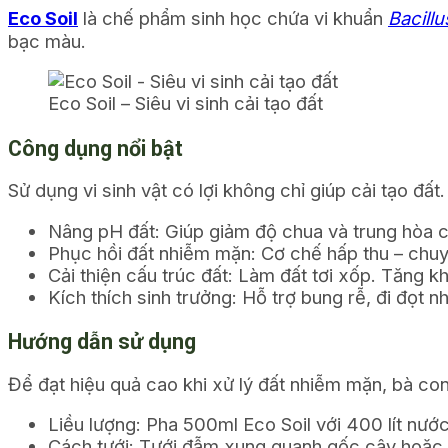
Eco Soil
là chế phẩm sinh học chứa vi khuẩn
Bacillu
bạc màu.
Eco Soil – Siêu vi sinh cải tạo đất
Công dụng nổi bật
Sử dụng vi sinh vật có lợi không chỉ giúp cải tạo đấ
Nâng pH đất:
Giúp giảm độ chua và trung hòa c
Phục hồi đất nhiễm mặn:
Cơ chế hấp thu – chuyể
Cải thiện cấu trúc đất:
Làm đất tơi xốp. Tăng khả
Kích thích sinh trưởng:
Hỗ trợ bung rễ, đi đọt n
Hướng dẫn sử dụng
Để đạt hiệu quả cao khi xử lý đất nhiễm mặn, bà c
Liều lượng:
Pha 500ml Eco Soil với 400 lít nướ
Cách tưới:
Tưới đẫm xung quanh gốc cây hoặc r