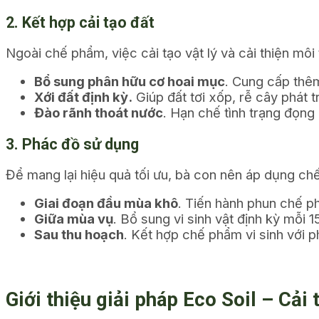
2. Kết hợp cải tạo đất
Ngoài chế phẩm, việc cải tạo vật lý và cải thiện môi 
Bổ sung phân hữu cơ hoai mục
.
Cung cấp thêm 
Xới đất định kỳ.
Giúp đất tơi xốp, rễ cây phát 
Đào rãnh thoát nước
.
Hạn chế tình trạng đọng 
3. Phác đồ sử dụng
Để mang lại hiệu quả tối ưu, bà con nên áp dụng ch
Giai đoạn đầu mùa khô
.
Tiến hành phun chế phẩ
Giữa mùa vụ
.
Bổ sung vi sinh vật định kỳ mỗi 1
Sau thu hoạch
.
Kết hợp chế phẩm vi sinh với p
Giới thiệu giải pháp Eco Soil – Cải