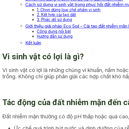
Cách sử dụng vi sinh vật trong phục hồi đất nhiễm m
1. Chọn đúng loại chế phẩm vi sinh
2. Kết hợp cải tạo đất
3. Phác đồ sử dụng
Giới thiệu giải pháp Eco Soil – Cải tạo đất nhiễm mặn
Công dụng nổi bật
Hướng dẫn sử dụng
Kết luận
Vi sinh vật có lợi là gì?
Vi sinh vật có lợi là những chủng vi khuẩn, nấm hoặc
trồng. Không chỉ giúp phân giải các hợp chất khó hấ
Tác động của đất nhiễm mặn đến c
Đất nhiễm mặn thường có độ pH thấp hoặc quá cao,
Ức chế quá trình hút nước và dinh dưỡng của rễ