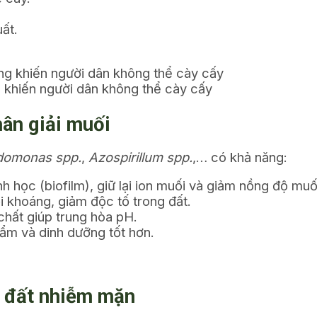
ất.
 khiến người dân không thể cày cấy
hân giải muối
domonas spp.
,
Azospirillum spp.
,… có khả năng:
nh học (biofilm), giữ lại ion muối và giảm nồng độ mu
i khoáng, giảm độc tố trong đất.
hất giúp trung hòa pH.
 ẩm và dinh dưỡng tốt hơn.
lý đất nhiễm mặn