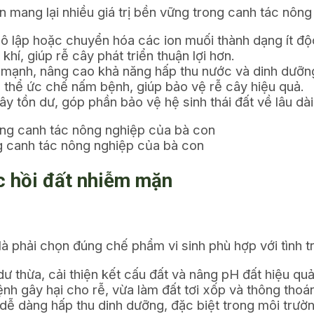
n mang lại nhiều giá trị bền vững trong canh tác nông
 lập hoặc chuyển hóa các ion muối thành dạng ít độ
hí, giúp rễ cây phát triển thuận lợi hơn.
n mạnh, nâng cao khả năng hấp thu nước và dinh dưỡn
 thể ức chế nấm bệnh, giúp bảo vệ rễ cây hiệu quả.
ây tồn dư, góp phần bảo vệ hệ sinh thái đất về lâu dài
g canh tác nông nghiệp của bà con
ục hồi đất nhiễm mặn
à phải chọn đúng chế phẩm vi sinh phù hợp với tình tr
ư thừa, cải thiện kết cấu đất và nâng pH đất hiệu quả
h gây hại cho rễ, vừa làm đất tơi xốp và thông thoá
dễ dàng hấp thu dinh dưỡng, đặc biệt trong môi trườ