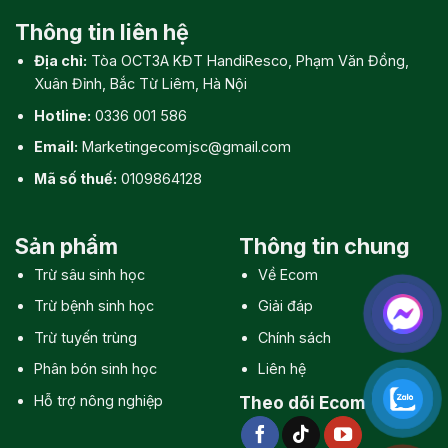
Thông tin liên hệ
Địa chỉ:
Tòa OCT3A KĐT HandiResco, Phạm Văn Đồng,
Xuân Đỉnh, Bắc Từ Liêm, Hà Nội
Hotline:
0336 001 586
Email:
Marketingecomjsc@gmail.com
Mã số thuế:
0109864128
Sản phẩm
Thông tin chung
Trừ sâu sinh học
Về Ecom
Trừ bệnh sinh học
Giải đáp
Trừ tuyến trùng
Chính sách
Phân bón sinh học
Liên hệ
Hỗ trợ nông nghiệp
Theo dõi Ecom