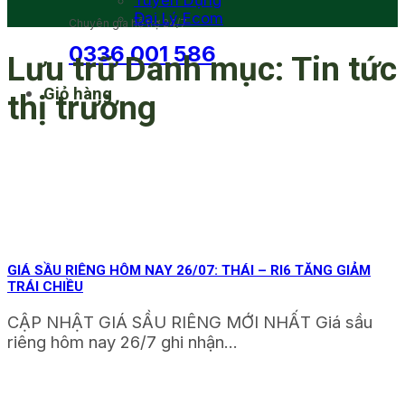
Tuyển Dụng
Đại Lý Ecom
Chuyên gia hỗ trợ 24/7
0336 001 586
Lưu trữ Danh mục:
Tin tức
Giỏ hàng
thị trường
GIÁ SẦU RIÊNG HÔM NAY 26/07: THÁI – RI6 TĂNG GIẢM
TRÁI CHIỀU
CẬP NHẬT GIÁ SẦU RIÊNG MỚI NHẤT Giá sầu
riêng hôm nay 26/7 ghi nhận...