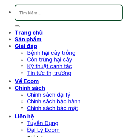
Tìm
kiếm:
Trang chủ
Sản phẩm
Giải đáp
Bệnh hại cây trồng
Côn trùng hại cây
Kỹ thuật canh tác
Tin tức thị trường
Về Ecom
Chính sách
Chính sách đại lý
Chính sách bảo hành
Chính sách bảo mật
Liên hệ
Tuyển Dụng
Đại Lý Ecom