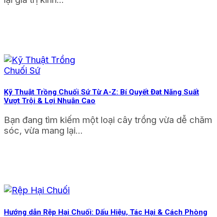
Kỹ Thuật Trồng Chuối Sứ Từ A-Z: Bí Quyết Đạt Năng Suất
Vượt Trội & Lợi Nhuận Cao
Bạn đang tìm kiếm một loại cây trồng vừa dễ chăm
sóc, vừa mang lại...
Hướng dẫn Rệp Hại Chuối: Dấu Hiệu, Tác Hại & Cách Phòng