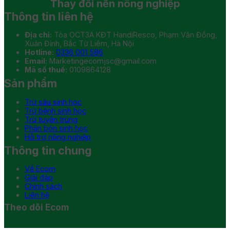
Thay đổi
nền nông nghiệp
Thông tin liên hệ
Địa chỉ:
Tòa OCT3A KĐT HandiResco, Phạm Văn Đồng,
Xuân Đỉnh, Bắc Từ Liêm, Hà Nội
Hotline:
0336 001 586
Email:
Marketingecomjsc@gmail.com
Mã số thuế:
0109864128
Sản phẩm
Trừ sâu sinh học
Trừ bệnh sinh học
Trừ tuyến trùng
Phân bón sinh học
Hỗ trợ nông nghiệp
Thông tin chung
Về Ecom
Giải đáp
Chính sách
Liên hệ
Theo dõi Ecom