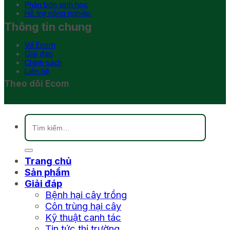
Phân bón sinh học
Hỗ trợ nông nghiệp
Thông tin chung
Về Ecom
Giải đáp
Chính sách
Liên hệ
Theo dõi Ecom
Tìm
kiếm:
Trang chủ
Sản phẩm
Giải đáp
Bệnh hại cây trồng
Côn trùng hại cây
Kỹ thuật canh tác
Tin tức thị trường