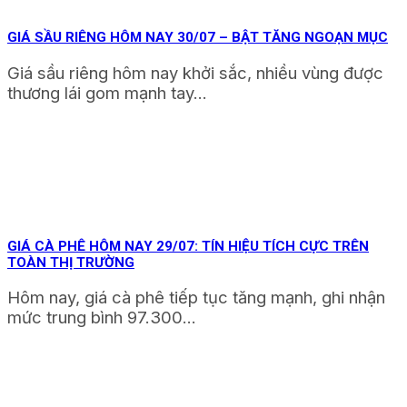
GIÁ SẦU RIÊNG HÔM NAY 30/07 – BẬT TĂNG NGOẠN MỤC
Giá sầu riêng hôm nay khởi sắc, nhiều vùng được
thương lái gom mạnh tay...
GIÁ CÀ PHÊ HÔM NAY 29/07: TÍN HIỆU TÍCH CỰC TRÊN
TOÀN THỊ TRƯỜNG
Hôm nay, giá cà phê tiếp tục tăng mạnh, ghi nhận
mức trung bình 97.300...