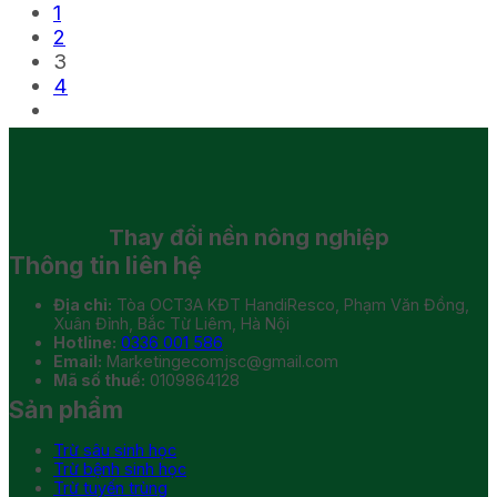
1
2
3
4
Thay đổi
nền nông nghiệp
Thông tin liên hệ
Địa chỉ:
Tòa OCT3A KĐT HandiResco, Phạm Văn Đồng,
Xuân Đỉnh, Bắc Từ Liêm, Hà Nội
Hotline:
0336 001 586
Email:
Marketingecomjsc@gmail.com
Mã số thuế:
0109864128
Sản phẩm
Trừ sâu sinh học
Trừ bệnh sinh học
Trừ tuyến trùng