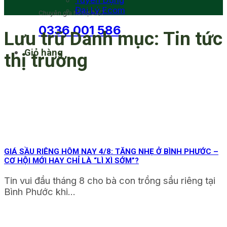
Tuyển Dụng
Đại Lý Ecom
Chuyên gia hỗ trợ 24/7
0336 001 586
Lưu trữ Danh mục:
Tin tức
Giỏ hàng
thị trường
GIÁ SẦU RIÊNG HÔM NAY 4/8: TĂNG NHẸ Ở BÌNH PHƯỚC –
CƠ HỘI MỚI HAY CHỈ LÀ “LÌ XÌ SỚM”?
Tin vui đầu tháng 8 cho bà con trồng sầu riêng tại
Bình Phước khi...