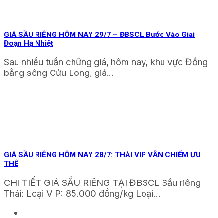
GIÁ SẦU RIÊNG HÔM NAY 29/7 – ĐBSCL Bước Vào Giai
Đoạn Hạ Nhiệt
Sau nhiều tuần chững giá, hôm nay, khu vực Đồng
bằng sông Cửu Long, giá...
GIÁ SẦU RIÊNG HÔM NAY 28/7: THÁI VIP VẪN CHIẾM ƯU
THẾ
CHI TIẾT GIÁ SẦU RIÊNG TẠI ĐBSCL Sầu riêng
Thái: Loại VIP: 85.000 đồng/kg Loại...