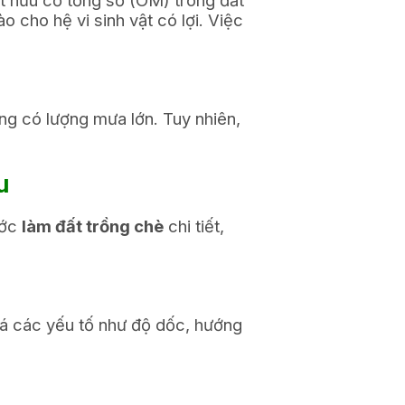
ất hữu cơ tổng số (OM) trong đất
o cho hệ vi sinh vật có lợi. Việc
ng có lượng mưa lớn. Tuy nhiên,
u
ước
làm đất trồng chè
chi tiết,
giá các yếu tố như độ dốc, hướng