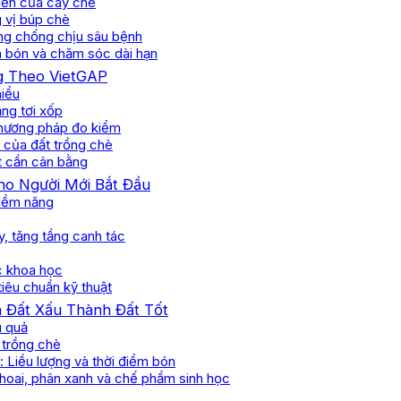
triển của cây chè
g vị búp chè
ăng chống chịu sâu bệnh
ân bón và chăm sóc dài hạn
g Theo VietGAP
hiểu
ăng tơi xốp
phương pháp đo kiểm
 của đất trồng chè
t cần cân bằng
Cho Người Mới Bắt Đầu
tiềm năng
y, tăng tầng canh tác
ớc khoa học
iêu chuẩn kỹ thuật
n Đất Xấu Thành Đất Tốt
u quả
 trồng chè
 Liều lượng và thời điểm bón
 hoai, phân xanh và chế phẩm sinh học