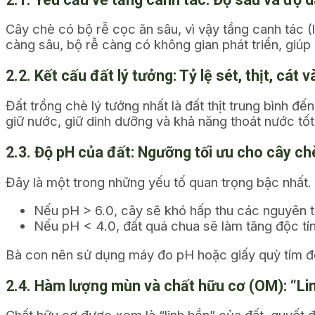
Cây chè có bộ rễ cọc ăn sâu, vì vậy tầng canh tác (l
càng sâu, bộ rễ càng có không gian phát triển, giúp
2.2. Kết cấu đất lý tưởng: Tỷ lệ sét, thịt, cát 
Đất trồng chè lý tưởng nhất là đất thịt trung bình 
giữ nước, giữ dinh dưỡng và khả năng thoát nước tốt
2.3. Độ pH của đất: Ngưỡng tối ưu cho cây c
Đây là một trong những yếu tố quan trọng bậc nhất.
Nếu pH > 6.0, cây sẽ khó hấp thu các nguyên tố
Nếu pH < 4.0, đất quá chua sẽ làm tăng độc tín
Bà con nên sử dụng máy đo pH hoặc giấy quỳ tím để 
2.4. Hàm lượng mùn và chất hữu cơ (OM): “Li