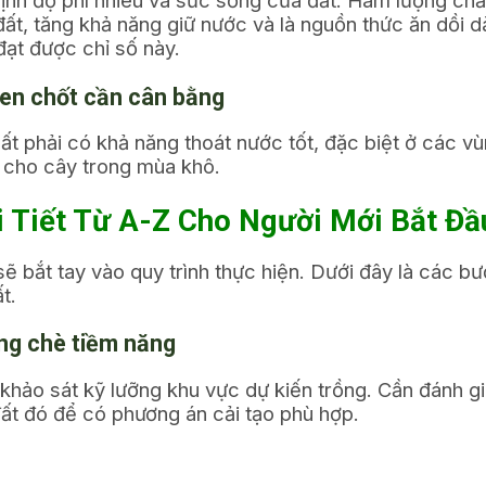
định độ phì nhiêu và sức sống của đất. Hàm lượng ch
đất, tăng khả năng giữ nước và là nguồn thức ăn dồi dà
đạt được chỉ số này.
hen chốt cần cân bằng
t phải có khả năng thoát nước tốt, đặc biệt ở các vù
 cho cây trong mùa khô.
i Tiết Từ A-Z Cho Người Mới Bắt Đầ
sẽ bắt tay vào quy trình thực hiện. Dưới đây là các b
t.
ồng chè tiềm năng
n khảo sát kỹ lưỡng khu vực dự kiến trồng. Cần đánh 
đất đó để có phương án cải tạo phù hợp.