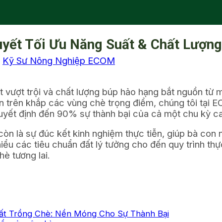
uyết Tối Ưu Năng Suất & Chất Lượn
i
Kỹ Sư Nông Nghiệp ECOM
t vượt trội và chất lượng búp hảo hạng bắt nguồn từ 
 trên khắp các vùng chè trọng điểm, chúng tôi tại 
quyết định đến 90% sự thành bại của cả một chu kỳ ca
à còn là sự đúc kết kinh nghiệm thực tiễn, giúp bà co
ểu các tiêu chuẩn đất lý tưởng cho đến quy trình thực
è tương lai.
Đất Trồng Chè: Nền Móng Cho Sự Thành Bại