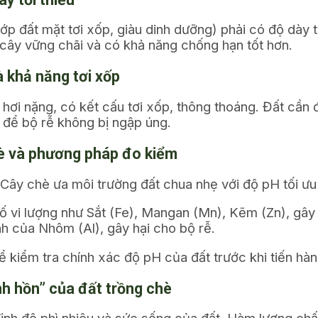
ớp đất mặt tơi xốp, giàu dinh dưỡng) phải có độ dày t
 cây vững chãi và có khả năng chống hạn tốt hơn.
và khả năng tơi xốp
đến hơi nặng, có kết cấu tơi xốp, thông thoáng. Đất c
 để bộ rễ không bị ngập úng.
hè và phương pháp đo kiểm
 Cây chè ưa môi trường đất chua nhẹ với độ pH tối ư
 vi lượng như Sắt (Fe), Mangan (Mn), Kẽm (Zn), gây 
h của Nhôm (Al), gây hại cho bộ rễ.
kiểm tra chính xác độ pH của đất trước khi tiến hành
nh hồn” của đất trồng chè