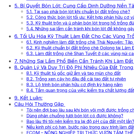
5. Bí Quyết Bón Lót: Cung Cấp Dinh Dưỡng Nền T
5.1. Tại sao phải bón lót khi chuẩn bị đất trồng chè?
5.2. Công thức bón lót tối ưu: Kết hợp phân hữu cơ 
5.3. Kỹ thuật trộn và ủ phân bón lót trong hố trồng 
5.4. Những sai lầm cần tránh khi bón lót để không gâ
6. Tối Ưu Hóa Kỹ Thuật Làm Đất Cho Các Vùng Tr
6.1. Kinh nghiệm làm đất trồng chè Thái Nguyên: Tập 
6.2. Kỹ thuật chuẩn bị đất trồng chè Oolong tại Lâm
6.3. Làm đất trồng chè Shan Tuyết ở các vùng núi c
7. Những Sai Lầm Phổ Biến Cần Tránh Khi Làm Đất
8. Quản Lý Và Duy Trì Độ Phì Nhiêu Của Đất Tron
8.1. Kỹ thuật tủ gốc giữ ẩm và tạo mùn cho đất
8.2. Trồng xen cây họ đậu để cải tạo đất tự nhiên
8.3. Lộ trình bón phân hữu cơ định kỳ hàng năm
8.4. Tầm quan trọng của việc kiểm tra chất lượng đất
9. Kết Luận:
Câu Hỏi Thường Gặp
Tôi nên đợi bao lâu sau khi bón vôi mới được trồng c
Dùng phân chuồng tươi bón lót có được không?
Bao lâu thì tôi nên kiểm tra lại độ pH của đất một lần
Nếu kinh phí có hạn, bước nào trong quy trình làm đấ
ECOM – NÔNG NGHIỆP TRI THỨC VƯƠN TẦM THẾ 