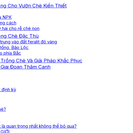
ảng Cho Vườn Chè Kiến Thiết
và NPK
đúng cách
y hại cho rễ chè non
ồng Chè Đặc Thù
trung vào đất feralit đỏ vàng
 Đồng, Bảo Lộc
ao phía Bắc
 Trồng Chè Và Giải Pháp Khắc Phục
g Giai Đoạn Thâm Canh
 định kỳ
hè?
?
t là quan trọng nhất không thể bỏ qua?
GIỚI