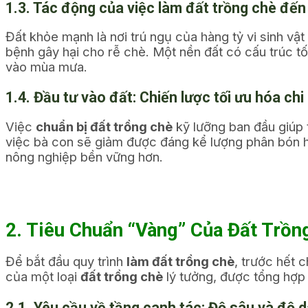
1.3. Tác động của việc làm đất trồng chè đế
Đất khỏe mạnh là nơi trú ngụ của hàng tỷ vi sinh vật
bệnh gây hại cho rễ chè. Một nền đất có cấu trúc tố
vào mùa mưa.
1.4. Đầu tư vào đất: Chiến lược tối ưu hóa ch
Việc
chuẩn bị đất trồng chè
kỹ lưỡng ban đầu giúp 
việc bà con sẽ giảm được đáng kể lượng phân bón hó
nông nghiệp bền vững
hơn.
2. Tiêu Chuẩn “Vàng” Của Đất Trồ
Để bắt đầu quy trình
làm đất trồng chè
, trước hết 
của một loại
đất trồng chè
lý tưởng, được tổng hợp 
2.1. Yêu cầu về tầng canh tác: Độ sâu và độ dà