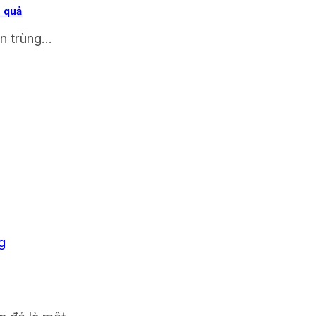
u quả
n trùng...