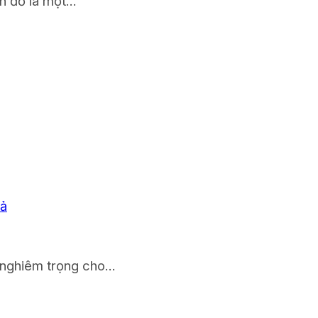
 đỏ là một...
 nghiêm trọng cho...