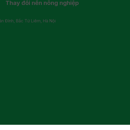
Thay đổi
nền nông nghiệp
 Đỉnh, Bắc Từ Liêm, Hà Nội