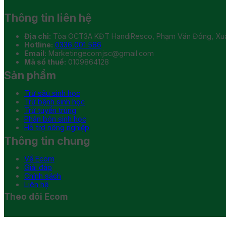
Thông tin liên hệ
Địa chỉ:
Tòa OCT3A KĐT HandiResco, Phạm Văn Đồng, Xuân
Hotline:
0336 001 586
Email:
Marketingecomjsc@gmail.com
Mã số thuế:
0109864128
Sản phẩm
Trừ sâu sinh học
Trừ bệnh sinh học
Trừ tuyến trùng
Phân bón sinh học
Hỗ trợ nông nghiệp
Thông tin chung
Về Ecom
Giải đáp
Chính sách
Liên hệ
Theo dõi Ecom