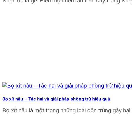
Nhện đỏ là gì? Hiểm họa tiềm ẩn trên cây trồng Nhện
Bọ xít nâu – Tác hại và giải pháp phòng trừ hiệu quả
Bọ xít nâu là một trong những loài côn trùng gây hại