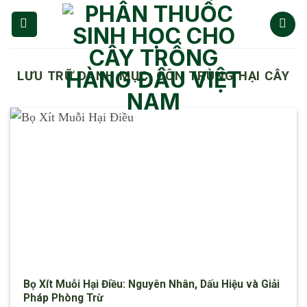
Chuyển
đến
nội
dung
LƯU TRỮ DANH MỤC:
CÔN TRÙNG HẠI CÂY
Bọ Xít Muỗi Hại Điều: Nguyên Nhân, Dấu Hiệu và Giải
Pháp Phòng Trừ