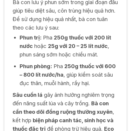
Bà con lưu ý phun sớm trong giai đoạn đầu
giúp tiêu diệt sâu, côn trùng hiệu quả hơn.
Để sử dụng hiệu quả nhất, bà con tuân
theo các lưu ý sau:
Phun trị:
Pha
250g thuốc với 200 lít
nước
hoặc
25g với 20 – 25 lít nước
,
phun sáng sớm hoặc chiều mát.
Phun phòng:
Pha
250g thuốc với 600
– 800 lít nước/ha
, giúp kiểm soát sâu
đục thân, muỗi hành, rầy hại.
Sâu cuốn lá
gây ảnh hưởng nghiêm trọng
đến năng suất lúa và cây trồng.
Bà con
cần theo dõi đồng ruộng thường xuyên
,
kết hợp
biện pháp canh tác, sinh học và
thuốc đặc trị
để phòng trừ hiệu quả.
Eco