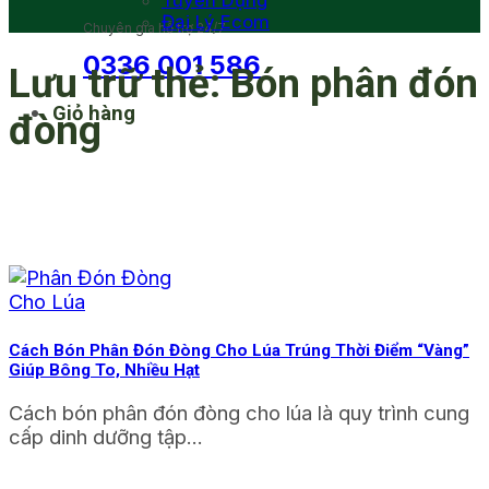
Tuyển Dụng
Đại Lý Ecom
Chuyên gia hỗ trợ 24/7
0336 001 586
Lưu trữ thẻ:
Bón phân đón
Giỏ hàng
đòng
Cách Bón Phân Đón Đòng Cho Lúa Trúng Thời Điểm “Vàng”
Giúp Bông To, Nhiều Hạt
Cách bón phân đón đòng cho lúa là quy trình cung
cấp dinh dưỡng tập...