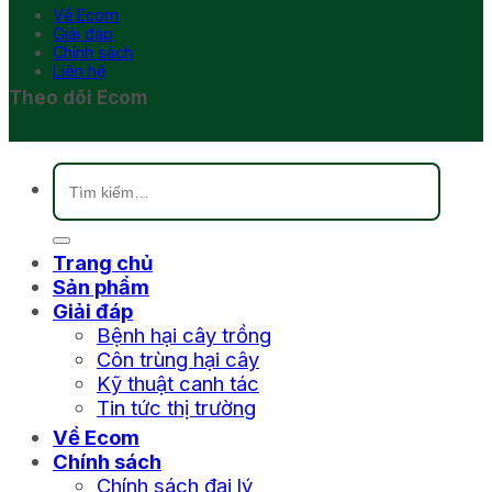
Về Ecom
Giải đáp
Chính sách
Liên hệ
Theo dõi Ecom
Tìm
kiếm:
Trang chủ
Sản phẩm
Giải đáp
Bệnh hại cây trồng
Côn trùng hại cây
Kỹ thuật canh tác
Tin tức thị trường
Về Ecom
Chính sách
Chính sách đại lý