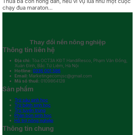
Thưa bà con nông dân, nếu ví vụ lúa như một cuộc
chạy đua maraton...
Thay đổi
nền nông nghiệp
Thông tin liên hệ
Địa chỉ:
Tòa OCT3A KĐT HandiResco, Phạm Văn Đồng,
Xuân Đỉnh, Bắc Từ Liêm, Hà Nội
Hotline:
0336 001 586
Email:
Marketingecomjsc@gmail.com
Mã số thuế:
0109864128
Sản phẩm
Trừ sâu sinh học
Trừ bệnh sinh học
Trừ tuyến trùng
Phân bón sinh học
Hỗ trợ nông nghiệp
Thông tin chung