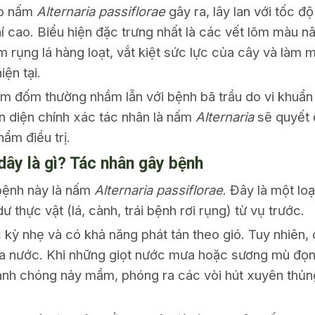
do nấm
Alternaria passiflorae
gây ra, lây lan với tốc 
 cao. Biểu hiện đặc trưng nhất là các vết lõm màu n
làm rụng lá hàng loạt, vắt kiệt sức lực của cây và làm m
iện tại.
lốm đốm thường nhầm lẫn với bệnh bã trầu do vi khuẩn 
ận diện chính xác tác nhân là nấm
Alternaria
sẽ quyết 
ẩm điều trị.
ây là gì? Tác nhân gây bệnh
bệnh này là nấm
Alternaria passiflorae
. Đây là một lo
dư thực vật (lá, cành, trái bệnh rơi rụng) từ vụ trước.
kỳ nhẹ và có khả năng phát tán theo gió. Tuy nhiên,
a nước. Khi những giọt nước mưa hoặc sương mù đọng 
anh chóng nảy mầm, phóng ra các vòi hút xuyên thủng 