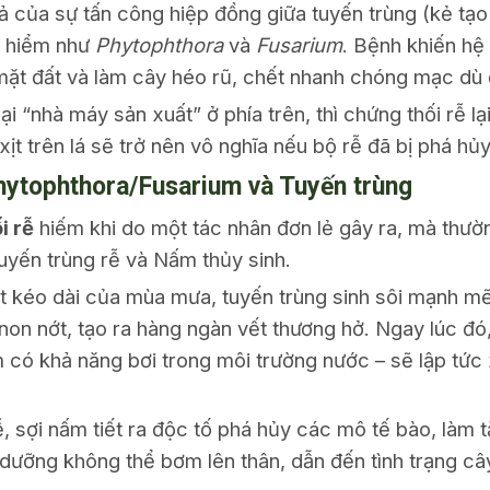
uả của sự tấn công hiệp đồng giữa tuyến trùng (kẻ tạo
y hiểm như
Phytophthora
và
Fusarium
. Bệnh khiến hệ 
 mặt đất và làm cây héo rũ, chết nhanh chóng mạc dù
 “nhà máy sản xuất” ở phía trên, thì chứng thối rễ l
xịt trên lá sẽ trở nên vô nghĩa nếu bộ rễ đã bị phá hủy
hytophthora/Fusarium và Tuyến trùng
i rễ
hiếm khi do một tác nhân đơn lẻ gây ra, mà thườ
uyến trùng rễ và Nấm thủy sinh.
ớt kéo dài của mùa mưa, tuyến trùng sinh sôi mạnh m
 non nớt, tạo ra hàng ngàn vết thương hở. Ngay lúc đ
 có khả năng bơi trong môi trường nước – sẽ lập tứ
ễ, sợi nấm tiết ra độc tố phá hủy các mô tế bào, làm
dưỡng không thể bơm lên thân, dẫn đến tình trạng câ