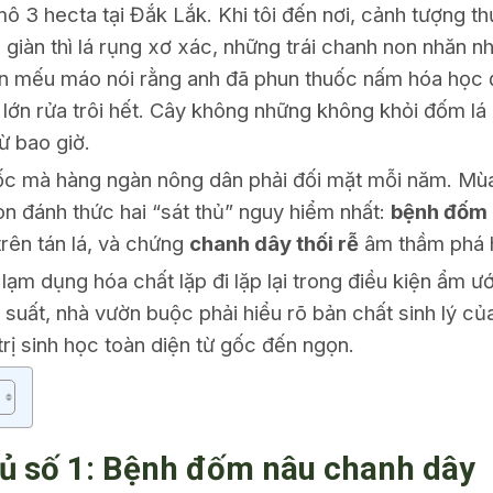
 3 hecta tại Đắk Lắk. Khi tôi đến nơi, cảnh tượng th
 giàn thì lá rụng xơ xác, những trái chanh non nhăn n
ờn mếu máo nói rằng anh đã phun thuốc nấm hóa học đ
ưa lớn rửa trôi hết. Cây không những không khỏi đốm l
từ bao giờ.
hốc mà hàng ngàn nông dân phải đối mặt mỗi năm. Mù
n đánh thức hai “sát thủ” nguy hiểm nhất:
bệnh đốm 
trên tán lá, và chứng
chanh dây thối rễ
âm thầm phá h
 lạm dụng hóa chất lặp đi lặp lại trong điều kiện ẩm ướ
suất, nhà vườn buộc phải hiểu rõ bản chất sinh lý của
ị sinh học toàn diện từ gốc đến ngọn.
hủ số 1: Bệnh đốm nâu chanh dây