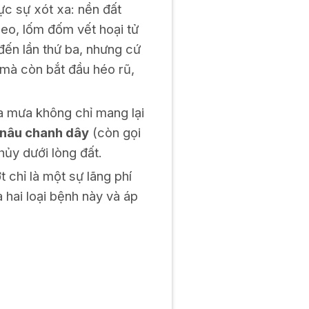
ực sự xót xa: nền đất
heo, lốm đốm vết hoại tử
ến lần thứ ba, nhưng cứ
á mà còn bắt đầu héo rũ,
a mưa không chỉ mang lại
nâu chanh dây
(còn gọi
ủy dưới lòng đất.
t chỉ là một sự lãng phí
 hai loại bệnh này và áp