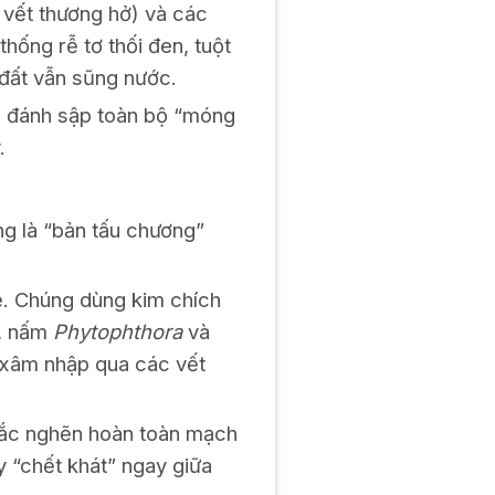
 vết thương hở) và các
thống rễ tơ thối đen, tuột
 đất vẫn sũng nước.
ại đánh sập toàn bộ “móng
.
ng là “bản tấu chương”
ẽ. Chúng dùng kim chích
ó, nấm
Phytophthora
và
c xâm nhập qua các vết
 tắc nghẽn hoàn toàn mạch
y “chết khát” ngay giữa