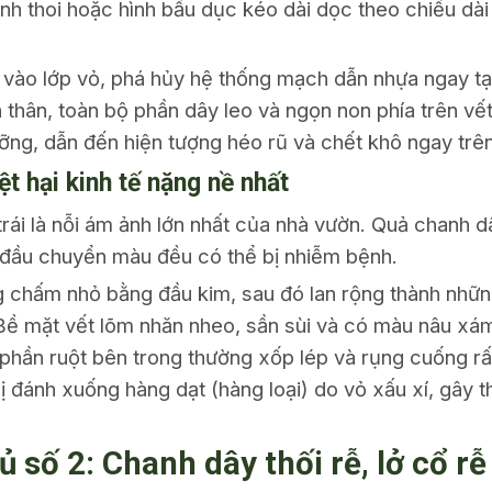
ình thoi hoặc hình bầu dục kéo dài dọc theo chiều dài
vào lớp vỏ, phá hủy hệ thống mạch dẫn nhựa ngay tại v
 thân, toàn bộ phần dây leo và ngọn non phía trên vế
ng, dẫn đến hiện tượng héo rũ và chết khô ngay trên
iệt hại kinh tế nặng nề nhất
trái là nỗi ám ảnh lớn nhất của nhà vườn. Quả chanh d
 đầu chuyển màu đều có thể bị nhiễm bệnh.
g chấm nhỏ bằng đầu kim, sau đó lan rộng thành nhữn
Bề mặt vết lõm nhăn nheo, sần sùi và có màu nâu xám
, phần ruột bên trong thường xốp lép và rụng cuống rấ
 đánh xuống hàng dạt (hàng loại) do vỏ xấu xí, gây t
ủ số 2: Chanh dây thối rễ, lở cổ r