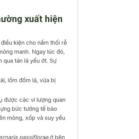
hường xuất hiện
điều kiện cho nấm thối rễ
 mỏng manh. Ngay lúc đó,
qua tán lá yếu ớt. Sự
i, lốm đốm lá, vừa bị
.
hụ được các vi lượng quan
 dựng bức tường tế bào
 nên mỏng, xốp và suy yếu
ernaria passiflorae
ở bên