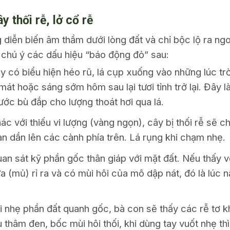
y thối rễ, lở cổ rễ
 diễn biến âm thầm dưới lòng đất và chỉ bộc lộ ra ngoà
 chú ý các dấu hiệu “báo động đỏ” sau:
 có biểu hiện héo rũ, lá cụp xuống vào những lúc tr
át hoặc sáng sớm hôm sau lại tươi tỉnh trở lại. Đây là
ước bù đắp cho lượng thoát hơi qua lá.
c với thiếu vi lượng (vàng ngọn), cây bị thối rễ sẽ c
an dần lên các cành phía trên. Lá rụng khi chạm nhẹ.
an sát kỹ phần gốc thân giáp với mặt đất. Nếu thấy 
ựa (mủ) rỉ ra và có mùi hôi của mô dập nát, đó là lúc
i nhẹ phần đất quanh gốc, bà con sẽ thấy các rễ tơ 
thâm đen, bốc mùi hôi thối, khi dùng tay vuốt nhẹ thì