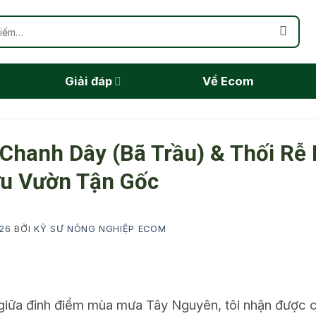
Giải đáp
Về Ecom
hanh Dây (Bã Trầu) & Thối Rễ
ứu Vườn Tận Gốc
26
BỞI
KỸ SƯ NÔNG NGHIỆP ECOM
giữa đỉnh điểm mùa mưa Tây Nguyên, tôi nhận được c