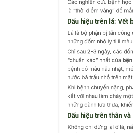
Các nghiên cứu bệnh học t
là “thời điểm vàng” để mầ
Dấu hiệu trên lá: Vết
Lá là bộ phận bị tấn công 
những đốm nhỏ ly ti li màu
Chỉ sau 2-3 ngày, các đốm
“chuẩn xác” nhất của
bện
bệnh có màu nâu nhạt, mé
nước bã trầu nhổ trên mặt 
Khi bệnh chuyển nặng, phầ
kết với nhau làm cháy một 
những cành lưa thưa, khi
Dấu hiệu trên thân và
Không chỉ dừng lại ở lá, 