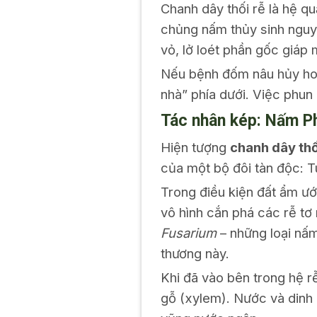
Chanh dây thối rễ là hệ q
chủng nấm thủy sinh ngu
vỏ, lở loét phần gốc giáp
Nếu bệnh đốm nâu hủy hoại
nhà” phía dưới. Việc phun 
Tác nhân kép: Nấm P
Hiện tượng
chanh dây thố
của một bộ đôi tàn độc: T
Trong điều kiện đất ẩm ư
vô hình cắn phá các rễ tơ
Fusarium
– những loại nấm
thương này.
Khi đã vào bên trong hệ r
gỗ (xylem). Nước và dinh 