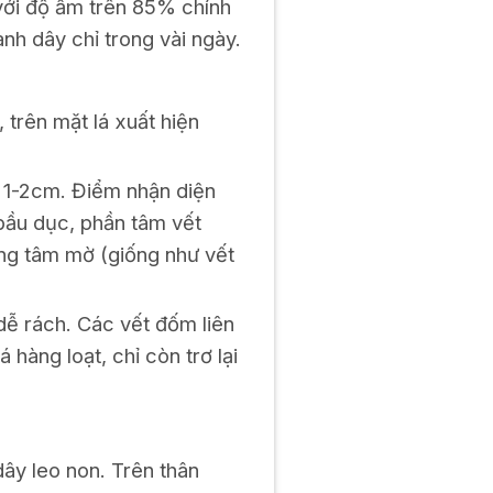
 với độ ẩm trên 85% chính
nh dây chỉ trong vài ngày.
 trên mặt lá xuất hiện
i 1-2cm. Điểm nhận diện
 bầu dục, phần tâm vết
ng tâm mờ (giống như vết
dễ rách. Các vết đốm liên
hàng loạt, chỉ còn trơ lại
dây leo non. Trên thân