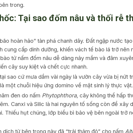
 bên trong.
hốc: Tại sao đốm nâu và thối rễ t
bão hoàn hảo” tàn phá chanh dây. Đất ngập nước tạo 
h cung cấp dinh dưỡng, khiến vách tế bào lá trở nên
 bào tử nấm đốm nâu dễ dàng nảy mầm và đâm xuyên 
iến cây suy kiệt và chết cực nhanh.
ại sao cứ mưa dầm vài ngày là vườn cây vừa bị nứt trá
là một chuỗi hiệu ứng domino về mặt sinh lý thực vật
 thâm đen do nấm
Phytophthora
, cây không thể hấp t
 Kẽm. Canxi và Silic là hai nguyên tố sống còn để xây
ái. Thiếu hụt chúng, lớp biểu bì bảo vệ bên ngoài trở
 dịch từ bên trong này đã “trải thảm đỏ” cho nấm
Alt