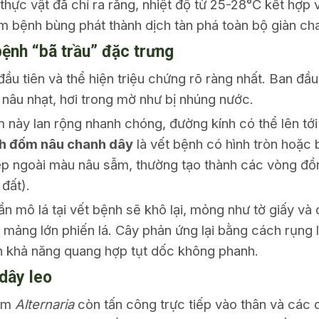
hực vật đã chỉ ra rằng, nhiệt độ từ 25-28°C kết hợp
m bệnh bùng phát thành dịch tàn phá toàn bộ giàn cha
 bệnh “bã trầu” đặc trưng
đầu tiên và thể hiện triệu chứng rõ ràng nhất. Ban đầu,
 nâu nhạt, hơi trong mờ như bị nhúng nước.
 này lan rộng nhanh chóng, đường kính có thể lên tớ
h đốm nâu chanh dây
là vết bệnh có hình tròn hoặc
p ngoài màu nâu sẫm, thường tạo thành các vòng đồ
đất).
n mô lá tại vết bệnh sẽ khô lại, mỏng như tờ giấy và 
mảng lớn phiến lá. Cây phản ứng lại bằng cách rụng lá 
ến khả năng quang hợp tụt dốc không phanh.
 dây leo
nấm
Alternaria
còn tấn công trực tiếp vào thân và các 