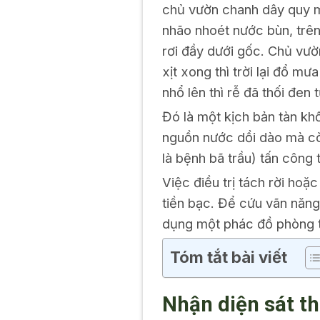
chủ vườn chanh dây quy mô
nhão nhoét nước bùn, trên
rơi đầy dưới gốc. Chủ vư
xịt xong thì trời lại đổ m
nhổ lên thì rễ đã thối đen 
Đó là một kịch bản tàn k
nguồn nước dồi dào mà cò
là bệnh bã trầu) tấn công 
Việc điều trị tách rời hoặc
tiền bạc. Để cứu vãn năng 
dụng một phác đồ phòng tr
Tóm tắt bài viết
Nhận diện sát t