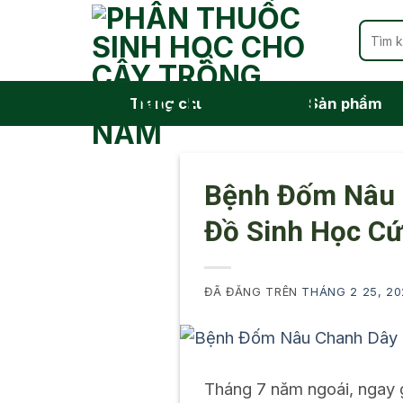
Chuyển
Tìm
đến
kiếm:
nội
dung
Trang chủ
Sản phẩm
Bệnh Đốm Nâu C
Đồ Sinh Học C
ĐÃ ĐĂNG TRÊN
THÁNG 2 25, 20
Tháng 7 năm ngoái, ngay 