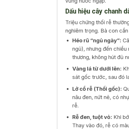
vũng nước ngập.
Dấu hiệu cây chanh dâ
Triệu chứng thối rễ thường
nghiêm trọng. Bà con cần
Héo rũ “ngủ ngày”:
Cây
ngủ), nhưng đến chiều m
thương, không hút đủ n
Vàng lá từ dưới lên:
Khá
sát gốc trước, sau đó l
Lở cổ rễ (Thối gốc):
Qu
nâu đen, nứt nẻ, có nh
rễ.
Rễ đen, tuột vỏ:
Khi bớ
Thay vào đó, rễ có màu 