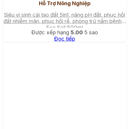
Hỗ Trợ Nông Nghiệp
Siêu vi sinh cải tạo đất 5in1, nâng pH đất, phục hồi
đất nhiễm mặn, phục hồi rễ, phòng trừ nấm bệnh –
Eco Soil 500ml
Được xếp hạng
5.00
5 sao
Đọc tiếp