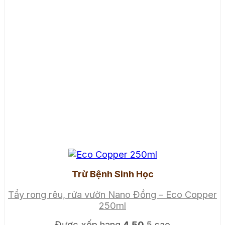
Trừ Bệnh Sinh Học
Tẩy rong rêu, rửa vườn Nano Đồng – Eco Copper
250ml
Được xếp hạng
4.50
5 sao