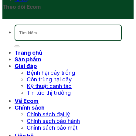
Theo dõi Ecom
Tìm
kiếm:
Trang chủ
Sản phẩm
Giải đáp
Bệnh hại cây trồng
Côn trùng hại cây
Kỹ thuật canh tác
Tin tức thị trường
Về Ecom
Chính sách
Chính sách đại lý
Chính sách bảo hành
Chính sách bảo mật
Liên hệ