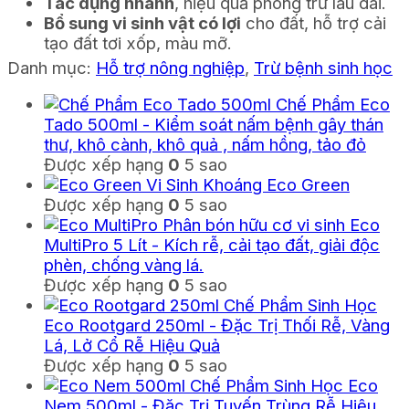
Tác dụng nhanh
, hiệu quả phòng trừ lâu dài.
Bổ sung vi sinh vật có lợi
cho đất, hỗ trợ cải
tạo đất tơi xốp, màu mỡ.
Danh mục:
Hỗ trợ nông nghiệp
,
Trừ bệnh sinh học
Chế Phẩm Eco
Tado 500ml - Kiểm soát nấm bệnh gây thán
thư, khô cành, khô quả , nấm hồng, tảo đỏ
Được xếp hạng
0
5 sao
Vi Sinh Khoáng Eco Green
Được xếp hạng
0
5 sao
Phân bón hữu cơ vi sinh Eco
MultiPro 5 Lít - Kích rễ, cải tạo đất, giải độc
phèn, chống vàng lá.
Được xếp hạng
0
5 sao
Chế Phẩm Sinh Học
Eco Rootgard 250ml - Đặc Trị Thối Rễ, Vàng
Lá, Lở Cổ Rễ Hiệu Quả
Được xếp hạng
0
5 sao
Chế Phẩm Sinh Học Eco
Nem 500ml - Đặc Trị Tuyến Trùng Rễ Hiệu