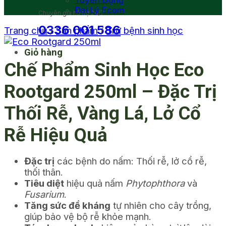
Tuyển Dụng
Đại Lý Ecom
Chuyên gia hỗ trợ 24/7
0336 001 586
Trang chủ
/
Sản phẩm
/
Trừ bệnh sinh học
Giỏ hàng
Chế Phẩm Sinh Học Eco
Rootgard 250ml – Đặc Trị
Thối Rễ, Vàng Lá, Lở Cổ
Rễ Hiệu Quả
Đặc trị
các bệnh do nấm: Thối rễ, lở cổ rễ,
thối thân.
Tiêu diệt
hiệu quả nấm
Phytophthora
và
Fusarium
.
Tăng sức đề kháng
tự nhiên cho cây trồng,
giúp bảo vệ bộ rễ khỏe mạnh.