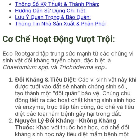
Thông Số Kỹ Thuật & Thành Phần:
Hướng Dẫn Sử Dụng Chi Tiết:
Lưu Ý Quan Trọng & Bảo Quản:
Thông Tin Nhà Sản Xuất & Phân Phối
Cơ Chế Hoạt Động Vượt Trội:
Eco Rootgard tập trung sức mạnh từ các chủng vi
sinh vật đối kháng tuyển chọn, đặc biệt là
Chaetomium spp.
và
Trichoderma spp.
.
Đối Kháng & Tiêu Diệt:
Các vi sinh vật này khi
được tưới vào đất sẽ nhanh chóng sinh sôi,
tạo thành một “đội quân” bảo vệ. Chúng chủ
động tiết ra các hoạt chất kháng sinh sinh học
và enzyme, trực tiếp tấn công, ức chế và tiêu
diệt các loại nấm bệnh gây hại trong đất.
Nguyên Lý Đối Kháng – Không Kháng
Thuốc:
Khác với thuốc hóa học, cơ chế đối
kháng sinh học này tiêu diệt mầm bệnh một