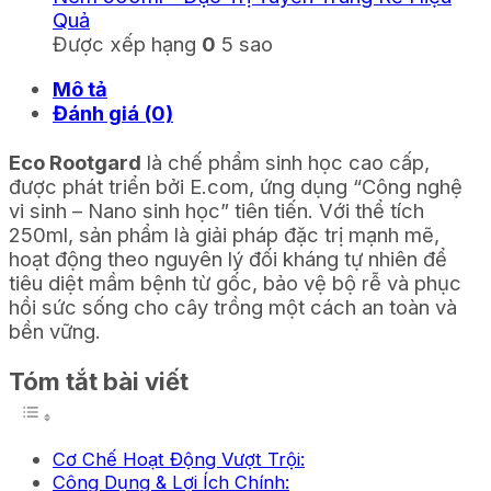
Quả
Được xếp hạng
0
5 sao
Mô tả
Đánh giá (0)
Eco Rootgard
là chế phẩm sinh học cao cấp,
được phát triển bởi E.com, ứng dụng “Công nghệ
vi sinh – Nano sinh học” tiên tiến. Với thể tích
250ml, sản phẩm là giải pháp đặc trị mạnh mẽ,
hoạt động theo nguyên lý đối kháng tự nhiên để
tiêu diệt mầm bệnh từ gốc, bảo vệ bộ rễ và phục
hồi sức sống cho cây trồng một cách an toàn và
bền vững.
Tóm tắt bài viết
Cơ Chế Hoạt Động Vượt Trội:
Công Dụng & Lợi Ích Chính: