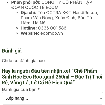
Phân phối bởi:
CÔNG TY CỔ PHẦN TẬP
ĐOÀN QUỐC TẾ ECOM
Địa chỉ:
Tòa OCT3A KĐT HandiResco,
Phạm Văn Đồng, Xuân Đỉnh, Bắc Từ
Liêm, Hà Nội
Hotline:
0336 001 586
Website:
ecomco.vn
Đánh giá
Chưa có đánh giá nào.
Hãy là người đầu tiên nhận xét “Chế Phẩm
Sinh Học Eco Rootgard 250ml – Đặc Trị Thối
Rễ, Vàng Lá, Lở Cổ Rễ Hiệu Quả”
Đánh giá của bạn
*