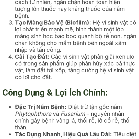
cách tự nhiên, ngăn chặn hoàn toàn hiện
tượng lờn thuốc hay kháng thuốc của nấm
bệnh.
Tạo Màng Bảo Vệ (Biofilm):
Hệ vi sinh vật có
lợi phát triển mạnh mẽ, hình thành một lớp
màng sinh học bao bọc quanh bộ rễ non, ngăn
chặn không cho mầm bệnh bên ngoài xâm
nhập và tấn công.
Cải Tạo Đất:
Các vi sinh vật phân giải xenlulo
có trong sản phẩm giúp phân hủy xác bã thực
vật, làm đất tơi xốp, tăng cường hệ vi sinh vật
có lợi cho đất.
Công Dụng & Lợi Ích Chính:
Đặc Trị Nấm Bệnh:
Diệt trừ tận gốc nấm
Phytophthora
và
Fusarium
– nguyên nhân
chính gây bệnh vàng lá, thối rễ, lở cổ rễ, thối
thân.
Tác Dụng Nhanh, Hiệu Quả Lâu Dài:
Tiêu diệt