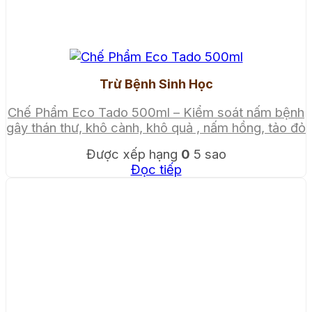
Trừ Bệnh Sinh Học
Chế Phẩm Eco Tado 500ml – Kiểm soát nấm bệnh
gây thán thư, khô cành, khô quả , nấm hồng, tảo đỏ
Được xếp hạng
0
5 sao
Đọc tiếp