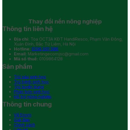
Thay đổi
nền nông nghiệp
Thông tin liên hệ
Địa chỉ:
Tòa OCT3A KĐT HandiResco, Phạm Văn Đồng,
Xuân Đỉnh, Bắc Từ Liêm, Hà Nội
Hotline:
0336 001 586
Email:
Marketingecomjsc@gmail.com
Mã số thuế:
0109864128
Sản phẩm
Trừ sâu sinh học
Trừ bệnh sinh học
Trừ tuyến trùng
Phân bón sinh học
Hỗ trợ nông nghiệp
Thông tin chung
Về Ecom
Giải đáp
Chính sách
Liên hệ