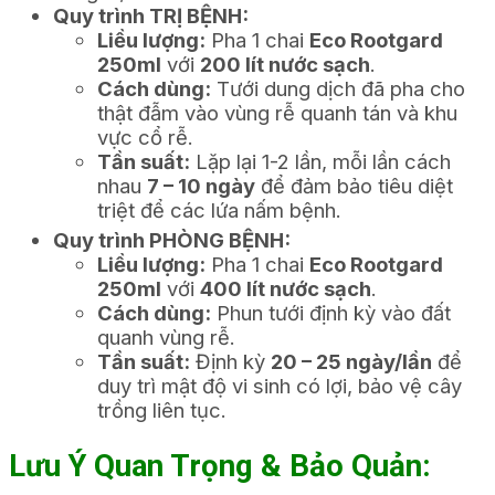
Quy trình TRỊ BỆNH:
Liều lượng:
Pha 1 chai
Eco Rootgard
250ml
với
200 lít nước sạch
.
Cách dùng:
Tưới dung dịch đã pha cho
thật đẫm vào vùng rễ quanh tán và khu
vực cổ rễ.
Tần suất:
Lặp lại 1-2 lần, mỗi lần cách
nhau
7 – 10 ngày
để đảm bảo tiêu diệt
triệt để các lứa nấm bệnh.
Quy trình PHÒNG BỆNH:
Liều lượng:
Pha 1 chai
Eco Rootgard
250ml
với
400 lít nước sạch
.
Cách dùng:
Phun tưới định kỳ vào đất
quanh vùng rễ.
Tần suất:
Định kỳ
20 – 25 ngày/lần
để
duy trì mật độ vi sinh có lợi, bảo vệ cây
trồng liên tục.
Lưu Ý Quan Trọng & Bảo Quản: