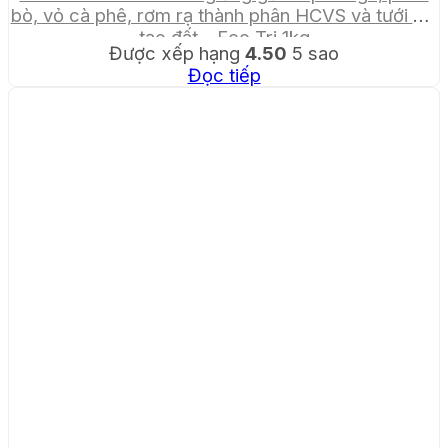
bò, vỏ cà phê, rơm rạ thành phân HCVS và tưới cải
tạo đất – Eco Tri 1kg
Được xếp hạng
4.50
5 sao
Đọc tiếp