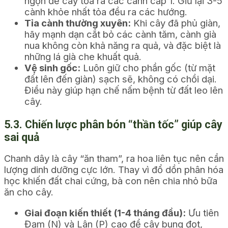
ngọn để cây tỏa ra các cành cấp 1. Giữ lại 3-5
cành khỏe nhất tỏa đều ra các hướng.
Tỉa cành thường xuyên:
Khi cây đã phủ giàn,
hãy mạnh dạn cắt bỏ các cành tăm, cành già
nua không còn khả năng ra quả, và đặc biệt là
những lá già che khuất quả.
Vệ sinh gốc:
Luôn giữ cho phần gốc (từ mặt
đất lên đến giàn) sạch sẽ, không có chồi dại.
Điều này giúp hạn chế nấm bệnh từ đất leo lên
cây.
5.3. Chiến lược phân bón “thần tốc” giúp cây
sai quả
Chanh dây là cây “ăn tham”, ra hoa liên tục nên cần
lượng dinh dưỡng cực lớn. Thay vì đổ dồn phân hóa
học khiến đất chai cứng, bà con nên chia nhỏ bữa
ăn cho cây.
Giai đoạn kiến thiết (1-4 tháng đầu):
Ưu tiên
Đạm (N) và Lân (P) cao để cây bung đọt,