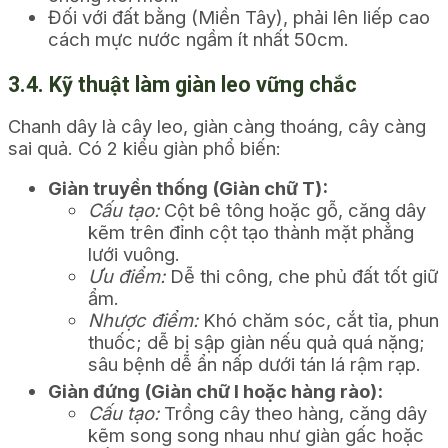
Đối với đất bằng (Miền Tây), phải lên liếp cao
cách mực nước ngầm ít nhất 50cm.
3.4. Kỹ thuật làm giàn leo vững chắc
Chanh dây là cây leo, giàn càng thoáng, cây càng
sai quả. Có 2 kiểu giàn phổ biến:
Giàn truyền thống (Giàn chữ T):
Cấu tạo:
Cột bê tông hoặc gỗ, căng dây
kẽm trên đỉnh cột tạo thành mặt phẳng
lưới vuông.
Ưu điểm:
Dễ thi công, che phủ đất tốt giữ
ẩm.
Nhược điểm:
Khó chăm sóc, cắt tỉa, phun
thuốc; dễ bị sập giàn nếu quả quá nặng;
sâu bệnh dễ ẩn nấp dưới tán lá rậm rạp.
Giàn đứng (Giàn chữ I hoặc hàng rào):
Cấu tạo:
Trồng cây theo hàng, căng dây
kẽm song song nhau như giàn gấc hoặc