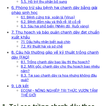
5.5. Hỗ trợ thụ phấn bổ sung
6. Phòng trừ sâu bệnh hại chanh dây bằng giải
pháp sinh học
6.1. Bệnh cứng trái, xoăn lá (Virus)
6.2. Bệnh đốm nâu và thối rễ, lở cổ rễ
6.3. Sâu hại phổ biến (Nhện đỏ, Ruồi vàng)
7. Thu hoạch và bảo quản chanh dây đạt chuẩn
xuất khẩu
7.1. Dấu hiệu nhận biết quả chín
7.2. Kỹ thuật hái và sơ chế
8. Câu hỏi thường gặp về kỹ thuật trồng chanh
dây (FAQ)
8.1. Trồng chanh dây bao lâu thì thu hoạch?
8.2. Một gốc chanh dây cho thu hoạch bao nhiêu
năm?
8.3. Tại sao chanh dây ra hoa nhưng không đậu
quả?
9. Lời kết
ECOM – NÔNG NGHIỆP TRI THỨC VƯƠN TẦM
THẾ GIỚI