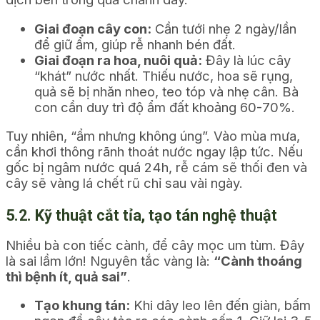
Giai đoạn cây con:
Cần tưới nhẹ 2 ngày/lần
để giữ ẩm, giúp rễ nhanh bén đất.
Giai đoạn ra hoa, nuôi quả:
Đây là lúc cây
“khát” nước nhất. Thiếu nước, hoa sẽ rụng,
quả sẽ bị nhăn nheo, teo tóp và nhẹ cân. Bà
con cần duy trì độ ẩm đất khoảng 60-70%.
Tuy nhiên, “ẩm nhưng không úng”. Vào mùa mưa,
cần khơi thông rãnh thoát nước ngay lập tức. Nếu
gốc bị ngâm nước quá 24h, rễ cám sẽ thối đen và
cây sẽ vàng lá chết rũ chỉ sau vài ngày.
5.2. Kỹ thuật cắt tỉa, tạo tán nghệ thuật
Nhiều bà con tiếc cành, để cây mọc um tùm. Đây
là sai lầm lớn! Nguyên tắc vàng là:
“Cành thoáng
thì bệnh ít, quả sai”
.
Tạo khung tán:
Khi dây leo lên đến giàn, bấm