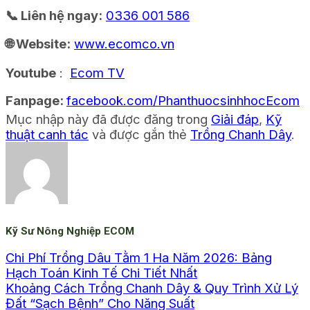
📞 Liên hệ ngay:
0336 001 586
🌐 Website:
www.ecomco.vn
Youtube
:
Ecom TV
Fanpage:
facebook.com/PhanthuocsinhhocEcom
Mục nhập này đã được đăng trong
Giải đáp
,
Kỹ
thuật canh tác
và được gắn thẻ
Trồng Chanh Dây
.
Kỹ Sư Nông Nghiệp ECOM
Chi Phí Trồng Dâu Tằm 1 Ha Năm 2026: Bảng
Hạch Toán Kinh Tế Chi Tiết Nhất
Khoảng Cách Trồng Chanh Dây & Quy Trình Xử Lý
Đất “Sạch Bệnh” Cho Năng Suất