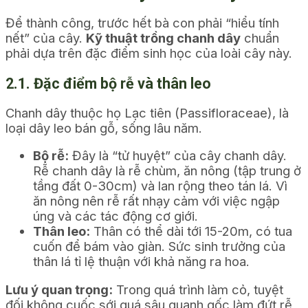
Để thành công, trước hết bà con phải “hiểu tính
nết” của cây.
Kỹ thuật trồng chanh dây
chuẩn
phải dựa trên đặc điểm sinh học của loài cây này.
2.1. Đặc điểm bộ rễ và thân leo
Chanh dây thuộc họ Lạc tiên (Passifloraceae), là
loại dây leo bán gỗ, sống lâu năm.
Bộ rễ:
Đây là “tử huyệt” của cây chanh dây.
Rễ chanh dây là rễ chùm, ăn nông (tập trung ở
tầng đất 0-30cm) và lan rộng theo tán lá. Vì
ăn nông nên rễ rất nhạy cảm với việc ngập
úng và các tác động cơ giới.
Thân leo:
Thân có thể dài tới 15-20m, có tua
cuốn để bám vào giàn. Sức sinh trưởng của
thân lá tỉ lệ thuận với khả năng ra hoa.
Lưu ý quan trọng:
Trong quá trình làm cỏ, tuyệt
đối không cuốc sới quá sâu quanh gốc làm đứt rễ