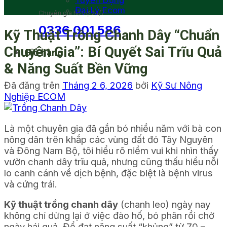
Tuyển Dụng
Đại Lý Ecom
Chuyên gia hỗ trợ 24/7
0336 001 586
Kỹ Thuật Trồng Chanh Dây “Chuẩn
Chuyên Gia”: Bí Quyết Sai Trĩu Quả
Giỏ hàng
& Năng Suất Bền Vững
Đã đăng trên
Tháng 2 6, 2026
bởi
Kỹ Sư Nông
Nghiệp ECOM
Là một chuyên gia đã gắn bó nhiều năm với bà con
nông dân trên khắp các vùng đất đỏ Tây Nguyên
và Đông Nam Bộ, tôi hiểu rõ niềm vui khi nhìn thấy
vườn chanh dây trĩu quả, nhưng cũng thấu hiểu nỗi
lo canh cánh về dịch bệnh, đặc biệt là bệnh virus
và cứng trái.
Kỹ thuật trồng chanh dây
(chanh leo) ngày nay
không chỉ dừng lại ở việc đào hố, bỏ phân rồi chờ
ngày hái quả. Để đạt năng suất “khủng” từ 70 –