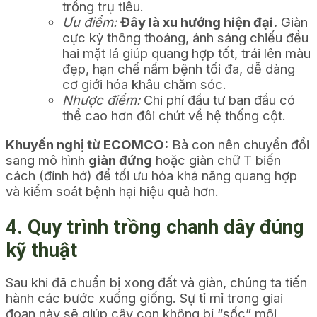
trồng trụ tiêu.
Ưu điểm:
Đây là xu hướng hiện đại.
Giàn
cực kỳ thông thoáng, ánh sáng chiếu đều
hai mặt lá giúp quang hợp tốt, trái lên màu
đẹp, hạn chế nấm bệnh tối đa, dễ dàng
cơ giới hóa khâu chăm sóc.
Nhược điểm:
Chi phí đầu tư ban đầu có
thể cao hơn đôi chút về hệ thống cột.
Khuyến nghị từ ECOMCO:
Bà con nên chuyển đổi
sang mô hình
giàn đứng
hoặc giàn chữ T biến
cách (đỉnh hở) để tối ưu hóa khả năng quang hợp
và kiểm soát bệnh hại hiệu quả hơn.
4. Quy trình trồng chanh dây đúng
kỹ thuật
Sau khi đã chuẩn bị xong đất và giàn, chúng ta tiến
hành các bước xuống giống. Sự tỉ mỉ trong giai
đoạn này sẽ giúp cây con không bị “sốc” môi