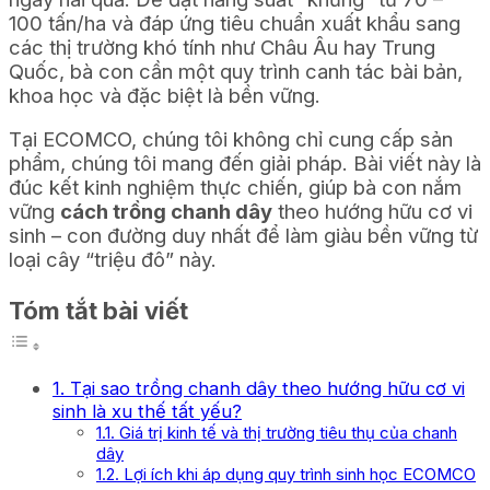
100 tấn/ha và đáp ứng tiêu chuẩn xuất khẩu sang
các thị trường khó tính như Châu Âu hay Trung
Quốc, bà con cần một quy trình canh tác bài bản,
khoa học và đặc biệt là bền vững.
Tại ECOMCO, chúng tôi không chỉ cung cấp sản
phẩm, chúng tôi mang đến giải pháp. Bài viết này là
đúc kết kinh nghiệm thực chiến, giúp bà con nắm
vững
cách trồng chanh dây
theo hướng hữu cơ vi
sinh – con đường duy nhất để làm giàu bền vững từ
loại cây “triệu đô” này.
Tóm tắt bài viết
1. Tại sao trồng chanh dây theo hướng hữu cơ vi
sinh là xu thế tất yếu?
1.1. Giá trị kinh tế và thị trường tiêu thụ của chanh
dây
1.2. Lợi ích khi áp dụng quy trình sinh học ECOMCO