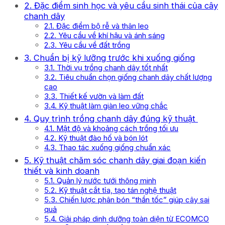
2. Đặc điểm sinh học và yêu cầu sinh thái của cây
chanh dây
2.1. Đặc điểm bộ rễ và thân leo
2.2. Yêu cầu về khí hậu và ánh sáng
2.3. Yêu cầu về đất trồng
3. Chuẩn bị kỹ lưỡng trước khi xuống giống
3.1. Thời vụ trồng chanh dây tốt nhất
3.2. Tiêu chuẩn chọn giống chanh dây chất lượng
cao
3.3. Thiết kế vườn và làm đất
3.4. Kỹ thuật làm giàn leo vững chắc
4. Quy trình trồng chanh dây đúng kỹ thuật
4.1. Mật độ và khoảng cách trồng tối ưu
4.2. Kỹ thuật đào hố và bón lót
4.3. Thao tác xuống giống chuẩn xác
5. Kỹ thuật chăm sóc chanh dây giai đoạn kiến
thiết và kinh doanh
5.1. Quản lý nước tưới thông minh
5.2. Kỹ thuật cắt tỉa, tạo tán nghệ thuật
5.3. Chiến lược phân bón “thần tốc” giúp cây sai
quả
5.4. Giải pháp dinh dưỡng toàn diện từ ECOMCO