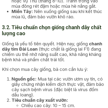
hoặc vụ Thu (tháng 8-10). Tránh trồng vào
mùa đông rét đậm hoặc mùa hè nắng gắt.
Miền Tây:
Nên xuống giống sau khi kết thúc
mùa lũ, đảm bảo vườn khô ráo.
3.2. Tiêu chuẩn chọn giống chanh dây chất
lượng cao
Giống là yếu tố tiên quyết. Hiện nay, giống
chanh
dây tím Đài Loan
(thực chất là giống lai F1) đang
chiếm ưu thế nhờ năng suất cao, khả năng kháng
bệnh khá và phẩm chất trái tốt.
Khi chọn mua cây giống, bà con cần lưu ý:
Nguồn gốc:
Mua tại các vườn ươm uy tín, có
giấy chứng nhận kiểm dịch thực vật, đảm bảo
cây sạch bệnh virus (đặc biệt là virus đốm
dầu loang).
Tiêu chuẩn cây xuất vườn:
Chiều cao cây: 10 – 15 cm.