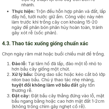
nhanh.
Thực hiện:
Trộn đều hỗn hợp phân và đất, lấp
đầy hố, tưới nước giữ ẩm. Công việc này nên
làm trước khi trồng cây con khoảng 15-20
ngày để phân bón phân hủy hoàn toàn, tránh
gây xót rễ (sốc phân).
4.3. Thao tác xuống giống chuẩn xác
Chọn ngày râm mát hoặc buổi chiều mát để trồng.
Đào lỗ:
Tại tâm hố đã lấp, đào một lỗ nhỏ to
hơn bầu cây giống một chút.
Xử lý bầu:
Dùng dao sắc hoặc kéo cắt bỏ lớp
nilon bao bầu. Chú ý thao tác nhẹ nhàng,
tuyệt đối không làm vỡ bầu đất
gây tổn
thương rễ.
Đặt cây:
Đặt bầu cây thẳng đứng vào lỗ, mặt
bầu ngang bằng hoặc cao hơn mặt đất 1-2cm
(không trồng chìm gây nghẹt cổ rễ).