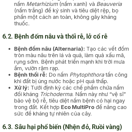
nấm
Metarhizium
(nấm xanh) và
Beauveria
(nấm trắng) để ký sinh và tiêu diệt rệp, bọ
phấn một cách an toàn, không gây kháng
thuốc.
6.2. Bệnh đốm nâu và thối rễ, lở cổ rễ
Bệnh đốm nâu (Alternaria):
Tạo các vết đốm
tròn màu nâu trên lá và quả, làm quả xấu mã,
rụng sớm. Bệnh phát triển mạnh khi trời mưa
ẩm, vườn rậm rạp.
Bệnh thối rễ:
Do nấm
Phytophthora
tấn công
khi đất bị úng nước hoặc pH quá thấp.
Xử lý:
Tưới định kỳ các chế phẩm chứa nấm
đối kháng
Trichoderma
. Nấm này như “vệ sĩ”
bảo vệ bộ rễ, tiêu diệt nấm bệnh có hại ngay
trong đất. Kết hợp
Eco MultiPro
để nâng cao
sức đề kháng tự nhiên của cây.
6.3. Sâu hại phổ biến (Nhện đỏ, Ruồi vàng)