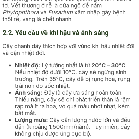
tơ. Vết thương ở rễ là cửa ngõ để nấm
Phytophthora
và
Fusarium
xâm nhập gây bệnh
thối rễ, vàng lá chết nhanh.
2.2. Yêu cầu về khí hậu và ánh sáng
Cây chanh dây thích hợp với vùng khí hậu nhiệt đới
và cận nhiệt đới.
Nhiệt độ:
Lý tưởng nhất là từ
20°C – 30°C
.
Nếu nhiệt độ dưới 10°C, cây sẽ ngừng sinh
trưởng. Trên 35°C, cây dễ bị rụng hoa, rụng
trái non do sốc nhiệt.
Ánh sáng:
Đây là cây ưa sáng hoàn toàn.
Thiếu nắng, cây sẽ chỉ phát triển thân lá rậm
rạp mà ít ra hoa, vỏ quả màu nhợt nhạt, kém
bắt mắt.
Lượng mưa:
Cây cần lượng nước lớn và đều
đặn (khoảng 1.500mm/năm). Tuy nhiên, cây
không chịu được úng cục bộ.