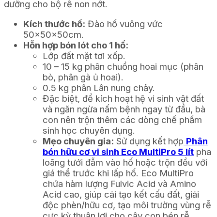
dưỡng cho bộ rễ non nớt.
Kích thước hố:
Đào hố vuông vức
50x50x50cm.
Hỗn hợp bón lót cho 1 hố:
Lớp đất mặt tơi xốp.
10 – 15 kg phân chuồng hoai mục (phân
bò, phân gà ủ hoai).
0.5 kg phân Lân nung chảy.
Đặc biệt, để kích hoạt hệ vi sinh vật đất
và ngăn ngừa nấm bệnh ngay từ đầu, bà
con nên trộn thêm các dòng chế phẩm
sinh học chuyên dụng.
Mẹo chuyên gia:
Sử dụng kết hợp
Phân
bón hữu cơ vi sinh Eco MultiPro 5 lít
pha
loãng tưới đẫm vào hố hoặc trộn đều với
giá thể trước khi lấp hố. Eco MultiPro
chứa hàm lượng Fulvic Acid và Amino
Acid cao, giúp cải tạo kết cấu đất, giải
độc phèn/hữu cơ, tạo môi trường vùng rễ
cực kỳ thuận lợi cho cây con bén rễ