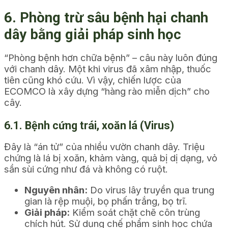
6. Phòng trừ sâu bệnh hại chanh
dây bằng giải pháp sinh học
“Phòng bệnh hơn chữa bệnh” – câu này luôn đúng
với chanh dây. Một khi virus đã xâm nhập, thuốc
tiên cũng khó cứu. Vì vậy, chiến lược của
ECOMCO là xây dựng “hàng rào miễn dịch” cho
cây.
6.1. Bệnh cứng trái, xoăn lá (Virus)
Đây là “án tử” của nhiều vườn chanh dây. Triệu
chứng là lá bị xoăn, khảm vàng, quả bị dị dạng, vỏ
sần sùi cứng như đá và không có ruột.
Nguyên nhân:
Do virus lây truyền qua trung
gian là rệp muội, bọ phấn trắng, bọ trĩ.
Giải pháp:
Kiểm soát chặt chẽ côn trùng
chích hút. Sử dụng chế phẩm sinh học chứa