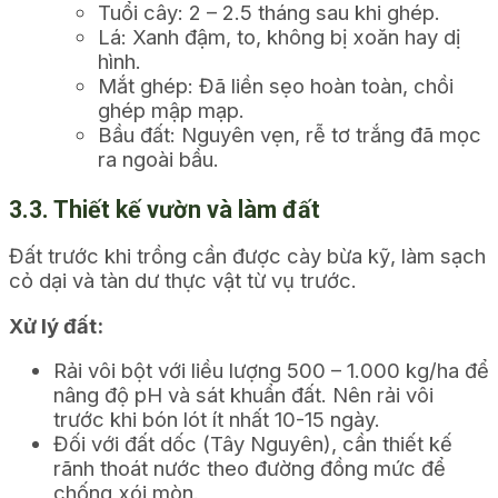
Tuổi cây: 2 – 2.5 tháng sau khi ghép.
Lá: Xanh đậm, to, không bị xoăn hay dị
hình.
Mắt ghép: Đã liền sẹo hoàn toàn, chồi
ghép mập mạp.
Bầu đất: Nguyên vẹn, rễ tơ trắng đã mọc
ra ngoài bầu.
3.3. Thiết kế vườn và làm đất
Đất trước khi trồng cần được cày bừa kỹ, làm sạch
cỏ dại và tàn dư thực vật từ vụ trước.
Xử lý đất:
Rải vôi bột với liều lượng 500 – 1.000 kg/ha để
nâng độ pH và sát khuẩn đất. Nên rải vôi
trước khi bón lót ít nhất 10-15 ngày.
Đối với đất dốc (Tây Nguyên), cần thiết kế
rãnh thoát nước theo đường đồng mức để
chống xói mòn.