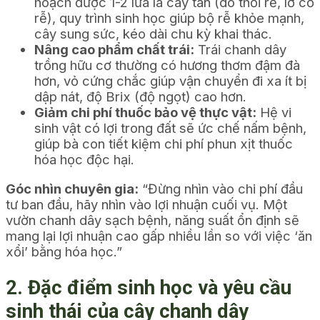
hoạch được 1-2 lứa là cây tàn (do thối rễ, lở cổ
rễ), quy trình sinh học giúp bộ rễ khỏe mạnh,
cây sung sức, kéo dài chu kỳ khai thác.
Nâng cao phẩm chất trái:
Trái chanh dây
trồng hữu cơ thường có hương thơm đậm đà
hơn, vỏ cứng chắc giúp vận chuyển đi xa ít bị
dập nát, độ Brix (độ ngọt) cao hơn.
Giảm chi phí thuốc bảo vệ thực vật:
Hệ vi
sinh vật có lợi trong đất sẽ ức chế nấm bệnh,
giúp bà con tiết kiệm chi phí phun xịt thuốc
hóa học độc hại.
Góc nhìn chuyên gia:
“Đừng nhìn vào chi phí đầu
tư ban đầu, hãy nhìn vào lợi nhuận cuối vụ. Một
vườn chanh dây sạch bệnh, năng suất ổn định sẽ
mang lại lợi nhuận cao gấp nhiều lần so với việc ‘ăn
xổi’ bằng hóa học.”
2. Đặc điểm sinh học và yêu cầu
sinh thái của cây chanh dây