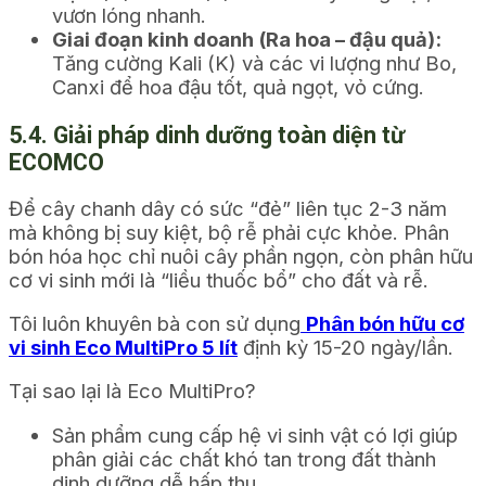
vươn lóng nhanh.
Giai đoạn kinh doanh (Ra hoa – đậu quả):
Tăng cường Kali (K) và các vi lượng như Bo,
Canxi để hoa đậu tốt, quả ngọt, vỏ cứng.
5.4. Giải pháp dinh dưỡng toàn diện từ
ECOMCO
Để cây chanh dây có sức “đẻ” liên tục 2-3 năm
mà không bị suy kiệt, bộ rễ phải cực khỏe. Phân
bón hóa học chỉ nuôi cây phần ngọn, còn phân hữu
cơ vi sinh mới là “liều thuốc bổ” cho đất và rễ.
Tôi luôn khuyên bà con sử dụng
Phân bón hữu cơ
vi sinh Eco MultiPro 5 lít
định kỳ 15-20 ngày/lần.
Tại sao lại là Eco MultiPro?
Sản phẩm cung cấp hệ vi sinh vật có lợi giúp
phân giải các chất khó tan trong đất thành
dinh dưỡng dễ hấp thu.