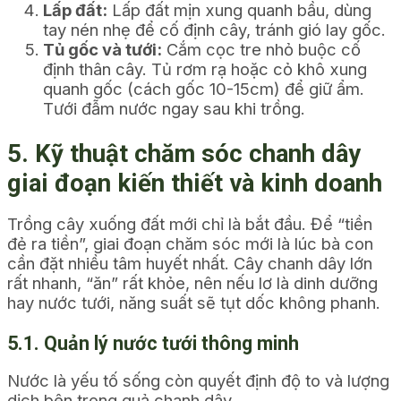
Lấp đất:
Lấp đất mịn xung quanh bầu, dùng
tay nén nhẹ để cố định cây, tránh gió lay gốc.
Tủ gốc và tưới:
Cắm cọc tre nhỏ buộc cố
định thân cây. Tủ rơm rạ hoặc cỏ khô xung
quanh gốc (cách gốc 10-15cm) để giữ ẩm.
Tưới đẫm nước ngay sau khi trồng.
5. Kỹ thuật chăm sóc chanh dây
giai đoạn kiến thiết và kinh doanh
Trồng cây xuống đất mới chỉ là bắt đầu. Để “tiền
đẻ ra tiền”, giai đoạn chăm sóc mới là lúc bà con
cần đặt nhiều tâm huyết nhất. Cây chanh dây lớn
rất nhanh, “ăn” rất khỏe, nên nếu lơ là dinh dưỡng
hay nước tưới, năng suất sẽ tụt dốc không phanh.
5.1. Quản lý nước tưới thông minh
Nước là yếu tố sống còn quyết định độ to và lượng
dịch bên trong quả chanh dây.