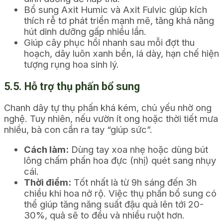
Bổ sung Axit Humic và Axit Fulvic giúp kích
thích rễ tơ phát triển mạnh mẽ, tăng khả năng
hút dinh dưỡng gấp nhiều lần.
Giúp cây phục hồi nhanh sau mỗi đợt thu
hoạch, dây luôn xanh bền, lá dày, hạn chế hiện
tượng rụng hoa sinh lý.
5.5. Hỗ trợ thụ phấn bổ sung
Chanh dây tự thụ phấn khá kém, chủ yếu nhờ ong
nghệ. Tuy nhiên, nếu vườn ít ong hoặc thời tiết mưa
nhiều, bà con cần ra tay “giúp sức”.
Cách làm:
Dùng tay xoa nhẹ hoặc dùng bút
lông chấm phấn hoa đực (nhị) quét sang nhụy
cái.
Thời điểm:
Tốt nhất là từ 9h sáng đến 3h
chiều khi hoa nở rộ. Việc thụ phấn bổ sung có
thể giúp tăng năng suất đậu quả lên tới 20-
30%, quả sẽ to đều và nhiều ruột hơn.