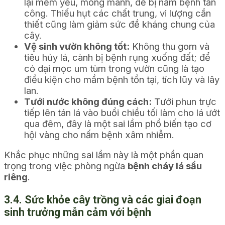
lại mềm yếu, mỏng manh, dễ bị nấm bệnh tấn
công. Thiếu hụt các chất trung, vi lượng cần
thiết cũng làm giảm sức đề kháng chung của
cây.
Vệ sinh vườn không tốt:
Không thu gom và
tiêu hủy lá, cành bị bệnh rụng xuống đất; để
cỏ dại mọc um tùm trong vườn cũng là tạo
điều kiện cho mầm bệnh tồn tại, tích lũy và lây
lan.
Tưới nước không đúng cách:
Tưới phun trực
tiếp lên tán lá vào buổi chiều tối làm cho lá ướt
qua đêm, đây là một sai lầm phổ biến tạo cơ
hội vàng cho nấm bệnh xâm nhiễm.
Khắc phục những sai lầm này là một phần quan
trọng trong việc phòng ngừa
bệnh cháy lá sầu
riêng
.
3.4. Sức khỏe cây trồng và các giai đoạn
sinh trưởng mẫn cảm với bệnh