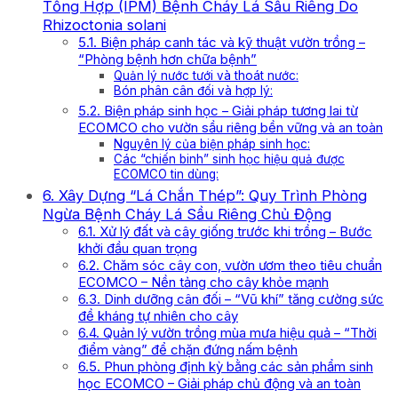
Tổng Hợp (IPM) Bệnh Cháy Lá Sầu Riêng Do
Rhizoctonia solani
5.1. Biện pháp canh tác và kỹ thuật vườn trồng –
“Phòng bệnh hơn chữa bệnh”
Quản lý nước tưới và thoát nước:
Bón phân cân đối và hợp lý:
5.2. Biện pháp sinh học – Giải pháp tương lai từ
ECOMCO cho vườn sầu riêng bền vững và an toàn
Nguyên lý của biện pháp sinh học:
Các “chiến binh” sinh học hiệu quả được
ECOMCO tin dùng:
6. Xây Dựng “Lá Chắn Thép”: Quy Trình Phòng
Ngừa Bệnh Cháy Lá Sầu Riêng Chủ Động
6.1. Xử lý đất và cây giống trước khi trồng – Bước
khởi đầu quan trọng
6.2. Chăm sóc cây con, vườn ươm theo tiêu chuẩn
ECOMCO – Nền tảng cho cây khỏe mạnh
6.3. Dinh dưỡng cân đối – “Vũ khí” tăng cường sức
đề kháng tự nhiên cho cây
6.4. Quản lý vườn trồng mùa mưa hiệu quả – “Thời
điểm vàng” để chặn đứng nấm bệnh
6.5. Phun phòng định kỳ bằng các sản phẩm sinh
học ECOMCO – Giải pháp chủ động và an toàn