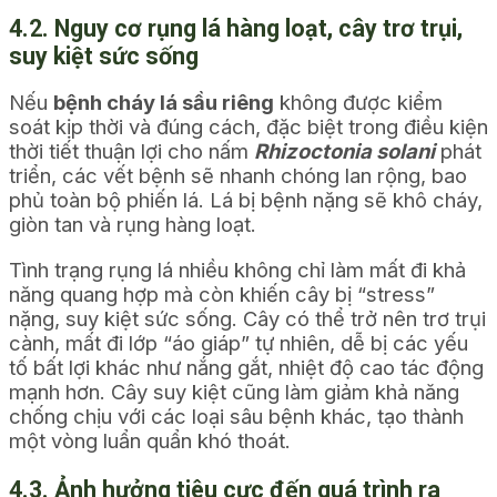
4.2. Nguy cơ rụng lá hàng loạt, cây trơ trụi,
suy kiệt sức sống
Nếu
bệnh cháy lá sầu riêng
không được kiểm
soát kịp thời và đúng cách, đặc biệt trong điều kiện
thời tiết thuận lợi cho nấm
Rhizoctonia solani
phát
triển, các vết bệnh sẽ nhanh chóng lan rộng, bao
phủ toàn bộ phiến lá. Lá bị bệnh nặng sẽ khô cháy,
giòn tan và rụng hàng loạt.
Tình trạng rụng lá nhiều không chỉ làm mất đi khả
năng quang hợp mà còn khiến cây bị “stress”
nặng, suy kiệt sức sống. Cây có thể trở nên trơ trụi
cành, mất đi lớp “áo giáp” tự nhiên, dễ bị các yếu
tố bất lợi khác như nắng gắt, nhiệt độ cao tác động
mạnh hơn. Cây suy kiệt cũng làm giảm khả năng
chống chịu với các loại sâu bệnh khác, tạo thành
một vòng luẩn quẩn khó thoát.
4.3. Ảnh hưởng tiêu cực đến quá trình ra