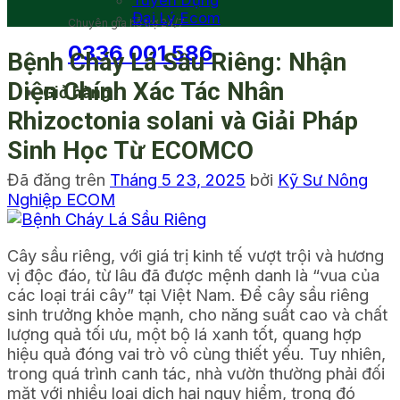
Tuyển Dụng
Đại Lý Ecom
Chuyên gia hỗ trợ 24/7
0336 001 586
Bệnh Cháy Lá Sầu Riêng: Nhận
Diện Chính Xác Tác Nhân
Giỏ hàng
Rhizoctonia solani và Giải Pháp
Sinh Học Từ ECOMCO
Đã đăng trên
Tháng 5 23, 2025
bởi
Kỹ Sư Nông
Nghiệp ECOM
Cây sầu riêng, với giá trị kinh tế vượt trội và hương
vị độc đáo, từ lâu đã được mệnh danh là “vua của
các loại trái cây” tại Việt Nam. Để cây sầu riêng
sinh trưởng khỏe mạnh, cho năng suất cao và chất
lượng quả tối ưu, một bộ lá xanh tốt, quang hợp
hiệu quả đóng vai trò vô cùng thiết yếu. Tuy nhiên,
trong quá trình canh tác, nhà vườn thường phải đối
mặt với nhiều loại dịch hại nguy hiểm, trong đó