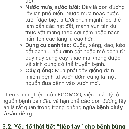
ướt.
Nước mưa, nước tưới:
Đây là con đường
lây lan phổ biến. Nước mưa hoặc nước
tưới (đặc biệt là tưới phun mạnh) có thể
làm bắn các hạt đất, mảnh vụn tàn dư
thực vật mang theo sợi nấm hoặc hạch
nấm lên các tầng lá cao hơn.
Dụng cụ canh tác:
Cuốc, xẻng, dao, kéo
cắt cành… nếu dính đất hoặc mô bệnh từ
cây này sang cây khác mà không được
vệ sinh cũng có thể truyền bệnh.
Cây giống:
Mua phải cây giống đã bị
nhiễm bệnh từ vườn ươm cũng là một
nguồn đưa bệnh vào vườn mới.
Theo kinh nghiệm của ECOMCO, việc quản lý tốt
nguồn bệnh ban đầu và hạn chế các con đường lây
lan là rất quan trọng trong phòng ngừa
bệnh cháy
lá sầu riêng
.
3.2. Yếu tố thời tiết “tiếp tay” cho bệnh bùng