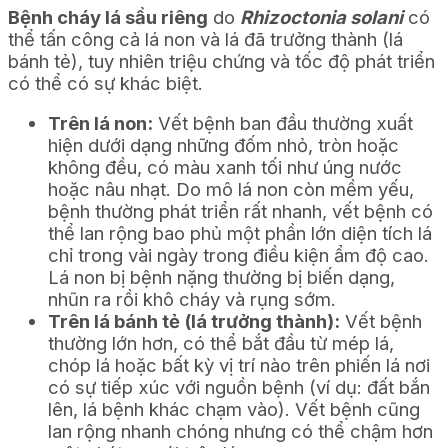
Bệnh cháy lá sầu riêng
do
Rhizoctonia solani
có
thể tấn công cả lá non và lá đã trưởng thành (lá
bánh tẻ), tuy nhiên triệu chứng và tốc độ phát triển
có thể có sự khác biệt.
Trên lá non:
Vết bệnh ban đầu thường xuất
hiện dưới dạng những đốm nhỏ, tròn hoặc
không đều, có màu xanh tối như úng nước
hoặc nâu nhạt. Do mô lá non còn mềm yếu,
bệnh thường phát triển rất nhanh, vết bệnh có
thể lan rộng bao phủ một phần lớn diện tích lá
chỉ trong vài ngày trong điều kiện ẩm độ cao.
Lá non bị bệnh nặng thường bị biến dạng,
nhũn ra rồi khô cháy và rụng sớm.
Trên lá bánh tẻ (lá trưởng thành):
Vết bệnh
thường lớn hơn, có thể bắt đầu từ mép lá,
chóp lá hoặc bất kỳ vị trí nào trên phiến lá nơi
có sự tiếp xúc với nguồn bệnh (ví dụ: đất bắn
lên, lá bệnh khác chạm vào). Vết bệnh cũng
lan rộng nhanh chóng nhưng có thể chậm hơn