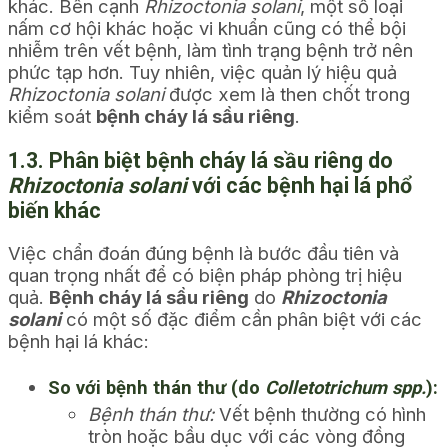
khác. Bên cạnh
Rhizoctonia solani
, một số loại
nấm cơ hội khác hoặc vi khuẩn cũng có thể bội
nhiễm trên vết bệnh, làm tình trạng bệnh trở nên
phức tạp hơn. Tuy nhiên, việc quản lý hiệu quả
Rhizoctonia solani
được xem là then chốt trong
kiểm soát
bệnh cháy lá sầu riêng
.
1.3. Phân biệt bệnh cháy lá sầu riêng do
Rhizoctonia solani
với các bệnh hại lá phổ
biến khác
Việc chẩn đoán đúng bệnh là bước đầu tiên và
quan trọng nhất để có biện pháp phòng trị hiệu
quả.
Bệnh cháy lá sầu riêng
do
Rhizoctonia
solani
có một số đặc điểm cần phân biệt với các
bệnh hại lá khác:
So với bệnh thán thư (do
Colletotrichum spp.
):
Bệnh thán thư:
Vết bệnh thường có hình
tròn hoặc bầu dục với các vòng đồng