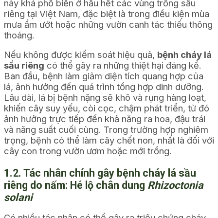
này khá phổ biến ở hầu hết các vùng trồng sầu
riêng tại Việt Nam, đặc biệt là trong điều kiện mùa
mưa ẩm ướt hoặc những vườn canh tác thiếu thông
thoáng.
Nếu không được kiểm soát hiệu quả,
bệnh cháy lá
sầu riêng
có thể gây ra những thiệt hại đáng kể.
Ban đầu, bệnh làm giảm diện tích quang hợp của
lá, ảnh hưởng đến quá trình tổng hợp dinh dưỡng.
Lâu dài, lá bị bệnh nặng sẽ khô và rụng hàng loạt,
khiến cây suy yếu, còi cọc, chậm phát triển, từ đó
ảnh hưởng trực tiếp đến khả năng ra hoa, đậu trái
và năng suất cuối cùng. Trong trường hợp nghiêm
trọng, bệnh có thể làm cây chết non, nhất là đối với
cây con trong vườn ươm hoặc mới trồng.
1.2. Tác nhân chính gây bệnh cháy lá sầu
riêng do nấm: Hé lộ chân dung
Rhizoctonia
solani
Có nhiều tác nhân có thể gây ra triệu chứng cháy