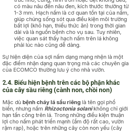
có màu nâu đến nâu đen, kích thước thường từ
1-3 mm. Hạch nấm là cơ quan tồn tại của nấm,
giúp chúng sống sót qua điều kiện môi trường
bất lợi (khô hạn, thiếu thức ăn) trong thời gian
dài và là nguồn bệnh cho vụ sau. Tuy nhiên,
việc quan sát thấy hạch nấm trên lá không
phải lúc nào cũng dễ dàng.
Sự hiện diện của sợi nấm dạng mạng nhện là một
đặc điểm nhận dạng quan trọng mà các chuyên gia
của ECOMCO thường lưu ý cho nhà vườn.
2.4. Biểu hiện bệnh trên các bộ phận khác
của cây sầu riêng (cành non, chồi non)
Mặc dù
bệnh cháy lá sầu riêng
là tên gọi phổ
biến, nhưng nấm
Rhizoctonia solani
không chỉ giới
hạn tấn công trên lá. Trong những điều kiện thuận
lợi cho nấm phát triển mạnh (ẩm độ rất cao, vườn
rậm rạp), hoặc trên những cây còn non yếu (cây