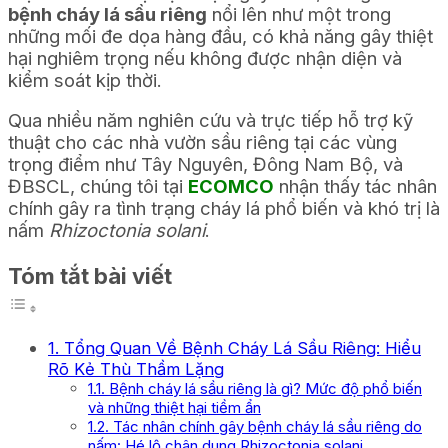
bệnh cháy lá sầu riêng
nổi lên như một trong
những mối đe dọa hàng đầu, có khả năng gây thiệt
hại nghiêm trọng nếu không được nhận diện và
kiểm soát kịp thời.
Qua nhiều năm nghiên cứu và trực tiếp hỗ trợ kỹ
thuật cho các nhà vườn sầu riêng tại các vùng
trọng điểm như Tây Nguyên, Đông Nam Bộ, và
ĐBSCL, chúng tôi tại
ECOMCO
nhận thấy tác nhân
chính gây ra tình trạng cháy lá phổ biến và khó trị là
nấm
Rhizoctonia solani
.
Tóm tắt bài viết
1. Tổng Quan Về Bệnh Cháy Lá Sầu Riêng: Hiểu
Rõ Kẻ Thù Thầm Lặng
1.1. Bệnh cháy lá sầu riêng là gì? Mức độ phổ biến
và những thiệt hại tiềm ẩn
1.2. Tác nhân chính gây bệnh cháy lá sầu riêng do
nấm: Hé lộ chân dung Rhizoctonia solani