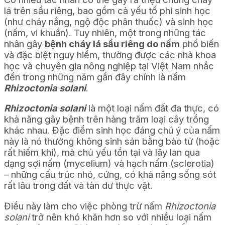
lá trên sầu riêng, bao gồm cả yếu tố phi sinh học
(như cháy nắng, ngộ độc phân thuốc) và sinh học
(nấm, vi khuẩn). Tuy nhiên, một trong những tác
nhân gây
bệnh cháy lá sầu riêng do nấm
phổ biến
và đặc biệt nguy hiểm, thường được các nhà khoa
học và chuyên gia nông nghiệp tại Việt Nam nhắc
đến trong những năm gần đây chính là nấm
Rhizoctonia solani
.
Rhizoctonia solani
là một loại nấm đất đa thực, có
khả năng gây bệnh trên hàng trăm loại cây trồng
khác nhau. Đặc điểm sinh học đáng chú ý của nấm
này là nó thường không sinh sản bằng bào tử (hoặc
rất hiếm khi), mà chủ yếu tồn tại và lây lan qua
dạng sợi nấm (mycelium) và hạch nấm (sclerotia)
– những cấu trúc nhỏ, cứng, có khả năng sống sót
rất lâu trong đất và tàn dư thực vật.
Điều này làm cho việc phòng trừ nấm
Rhizoctonia
solani
trở nên khó khăn hơn so với nhiều loại nấm