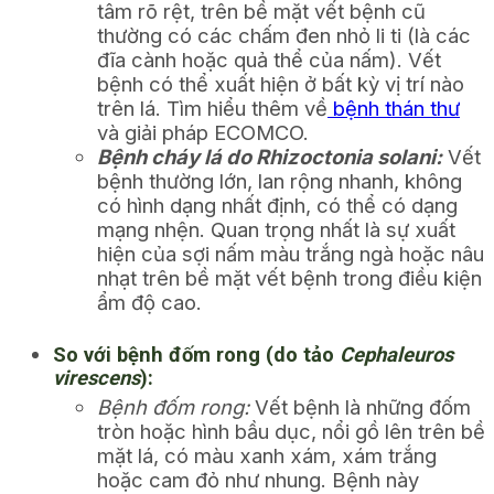
tâm rõ rệt, trên bề mặt vết bệnh cũ
thường có các chấm đen nhỏ li ti (là các
đĩa cành hoặc quả thể của nấm). Vết
bệnh có thể xuất hiện ở bất kỳ vị trí nào
trên lá. Tìm hiểu thêm về
bệnh thán thư
và giải pháp ECOMCO.
Bệnh cháy lá do Rhizoctonia solani:
Vết
bệnh thường lớn, lan rộng nhanh, không
có hình dạng nhất định, có thể có dạng
mạng nhện. Quan trọng nhất là sự xuất
hiện của sợi nấm màu trắng ngà hoặc nâu
nhạt trên bề mặt vết bệnh trong điều kiện
ẩm độ cao.
So với bệnh đốm rong (do tảo
Cephaleuros
virescens
):
Bệnh đốm rong:
Vết bệnh là những đốm
tròn hoặc hình bầu dục, nổi gồ lên trên bề
mặt lá, có màu xanh xám, xám trắng
hoặc cam đỏ như nhung. Bệnh này