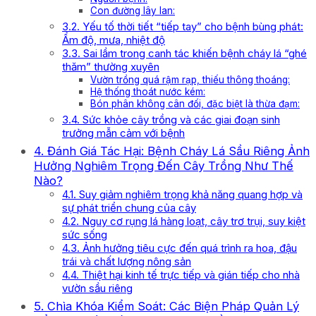
Con đường lây lan:
3.2. Yếu tố thời tiết “tiếp tay” cho bệnh bùng phát:
Ẩm độ, mưa, nhiệt độ
3.3. Sai lầm trong canh tác khiến bệnh cháy lá “ghé
thăm” thường xuyên
Vườn trồng quá rậm rạp, thiếu thông thoáng:
Hệ thống thoát nước kém:
Bón phân không cân đối, đặc biệt là thừa đạm:
3.4. Sức khỏe cây trồng và các giai đoạn sinh
trưởng mẫn cảm với bệnh
4. Đánh Giá Tác Hại: Bệnh Cháy Lá Sầu Riêng Ảnh
Hưởng Nghiêm Trọng Đến Cây Trồng Như Thế
Nào?
4.1. Suy giảm nghiêm trọng khả năng quang hợp và
sự phát triển chung của cây
4.2. Nguy cơ rụng lá hàng loạt, cây trơ trụi, suy kiệt
sức sống
4.3. Ảnh hưởng tiêu cực đến quá trình ra hoa, đậu
trái và chất lượng nông sản
4.4. Thiệt hại kinh tế trực tiếp và gián tiếp cho nhà
vườn sầu riêng
5. Chìa Khóa Kiểm Soát: Các Biện Pháp Quản Lý