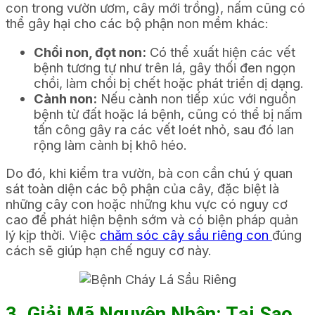
con trong vườn ươm, cây mới trồng), nấm cũng có
thể gây hại cho các bộ phận non mềm khác:
Chồi non, đọt non:
Có thể xuất hiện các vết
bệnh tương tự như trên lá, gây thối đen ngọn
chồi, làm chồi bị chết hoặc phát triển dị dạng.
Cành non:
Nếu cành non tiếp xúc với nguồn
bệnh từ đất hoặc lá bệnh, cũng có thể bị nấm
tấn công gây ra các vết loét nhỏ, sau đó lan
rộng làm cành bị khô héo.
Do đó, khi kiểm tra vườn, bà con cần chú ý quan
sát toàn diện các bộ phận của cây, đặc biệt là
những cây con hoặc những khu vực có nguy cơ
cao để phát hiện bệnh sớm và có biện pháp quản
lý kịp thời. Việc
chăm sóc cây sầu riêng con
đúng
cách sẽ giúp hạn chế nguy cơ này.
3. Giải Mã Nguyên Nhân: Tại Sao