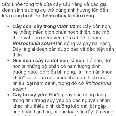
Sức khỏe tổng thể của cây sầu riêng và các giai
đoạn sinh trưởng cụ thể cũng ảnh hưởng lớn đến
khả năng bị nhiễm
bệnh cháy lá sầu riêng
.
Cây con, cây trong vườn ươm:
Cây còn non,
hệ thống miễn dịch chưa hoàn thiện, các mô
thực vật còn mềm yếu nên rất dễ bị nấm
Rhizoctonia solani
tấn công và gây hại nặng.
Đây là giai đoạn cần được bảo vệ đặc biệt cẩn
thận.
Giai đoạn cây ra đọt non, lá non:
Lá non, đọt
non là những bộ phận có hàm lượng dinh
dưỡng cao, lớp biểu bì mỏng, là “món ăn khoái
khẩu” và là cửa ngõ xâm nhập ưa thích của
nhiều loại nấm bệnh, trong đó có
Rhizoctonia
solani
.
Cây bị suy yếu:
Những cây sầu riêng đang
trong tình trạng suy yếu do các nguyên nhân
khác như thiếu dinh dưỡng kéo dài, bị ngập
úng hoặc hạn hán, bị các loại sâu rầy tấn công