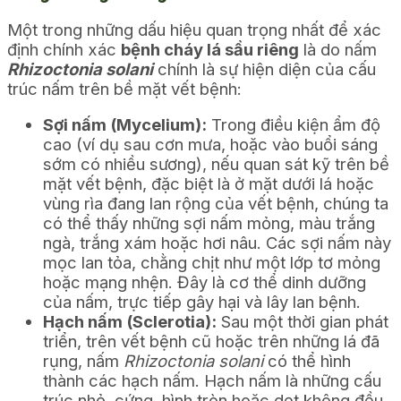
Một trong những dấu hiệu quan trọng nhất để xác
định chính xác
bệnh cháy lá sầu riêng
là do nấm
Rhizoctonia solani
chính là sự hiện diện của cấu
trúc nấm trên bề mặt vết bệnh:
Sợi nấm (Mycelium):
Trong điều kiện ẩm độ
cao (ví dụ sau cơn mưa, hoặc vào buổi sáng
sớm có nhiều sương), nếu quan sát kỹ trên bề
mặt vết bệnh, đặc biệt là ở mặt dưới lá hoặc
vùng rìa đang lan rộng của vết bệnh, chúng ta
có thể thấy những sợi nấm mỏng, màu trắng
ngà, trắng xám hoặc hơi nâu. Các sợi nấm này
mọc lan tỏa, chằng chịt như một lớp tơ mỏng
hoặc mạng nhện. Đây là cơ thể dinh dưỡng
của nấm, trực tiếp gây hại và lây lan bệnh.
Hạch nấm (Sclerotia):
Sau một thời gian phát
triển, trên vết bệnh cũ hoặc trên những lá đã
rụng, nấm
Rhizoctonia solani
có thể hình
thành các hạch nấm. Hạch nấm là những cấu
trúc nhỏ, cứng, hình tròn hoặc dẹt không đều,