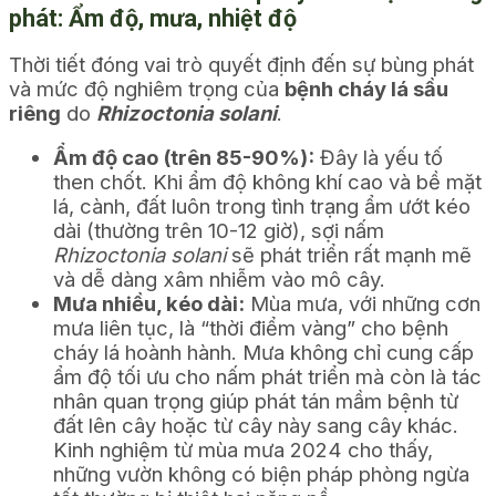
phát: Ẩm độ, mưa, nhiệt độ
Thời tiết đóng vai trò quyết định đến sự bùng phát
và mức độ nghiêm trọng của
bệnh cháy lá sầu
riêng
do
Rhizoctonia solani
.
Ẩm độ cao (trên 85-90%):
Đây là yếu tố
then chốt. Khi ẩm độ không khí cao và bề mặt
lá, cành, đất luôn trong tình trạng ẩm ướt kéo
dài (thường trên 10-12 giờ), sợi nấm
Rhizoctonia solani
sẽ phát triển rất mạnh mẽ
và dễ dàng xâm nhiễm vào mô cây.
Mưa nhiều, kéo dài:
Mùa mưa, với những cơn
mưa liên tục, là “thời điểm vàng” cho bệnh
cháy lá hoành hành. Mưa không chỉ cung cấp
ẩm độ tối ưu cho nấm phát triển mà còn là tác
nhân quan trọng giúp phát tán mầm bệnh từ
đất lên cây hoặc từ cây này sang cây khác.
Kinh nghiệm từ mùa mưa 2024 cho thấy,
những vườn không có biện pháp phòng ngừa