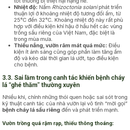
tốt thường bị thiệt hại nặng nề.
Nhiệt độ:
Nấm
Rhizoctonia solani
phát triển
thuận lợi ở khoảng nhiệt độ tương đối ấm, từ
25°C đến 32°C. Khoảng nhiệt độ này rất phù
hợp với điều kiện khí hậu ở hầu hết các vùng
trồng sầu riêng của Việt Nam, đặc biệt là
trong mùa mưa.
Thiếu nắng, vườn râm mát quá mức:
Điều
kiện ít ánh sáng cũng góp phần làm tăng ẩm
độ và kéo dài thời gian lá ướt, tạo điều kiện
cho bệnh.
3.3. Sai lầm trong canh tác khiến bệnh cháy
lá “ghé thăm” thường xuyên
Nhiều khi, chính những thói quen hoặc sai sót trong
kỹ thuật canh tác của nhà vườn lại vô tình “mời gọi”
bệnh cháy lá sầu riêng
đến và phát triển mạnh.
Vườn trồng quá rậm rạp, thiếu thông thoáng: