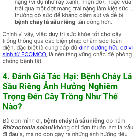
nặng (ví dụ như rầy xanh, nhện đỏ), hoặc vừa
trải qua một đợt mang trái nặng làm kiệt sức…
thường có sức đề kháng giảm sút và dễ bị
bệnh cháy lá sầu riêng
tấn công hơn.
Chính vì vậy, việc duy trì sức khỏe tốt cho cây
trồng thông qua các biện pháp chăm sóc toàn
diện, đặc biệt là cung cấp đủ
dinh dưỡng hữu cơ vi
sinh từ ECOMCO
, là nền tảng vững chắc để phòng
chống bệnh tật.
4. Đánh Giá Tác Hại: Bệnh Cháy Lá
Sầu Riêng Ảnh Hưởng Nghiêm
Trọng Đến Cây Trồng Như Thế
Nào?
Bà con mình ơi,
bệnh cháy lá sầu riêng
do nấm
Rhizoctonia solani
không chỉ đơn thuần làm lá xấu
đi đâu ạ, mà nó còn gây ra những ảnh hưởng tiêu