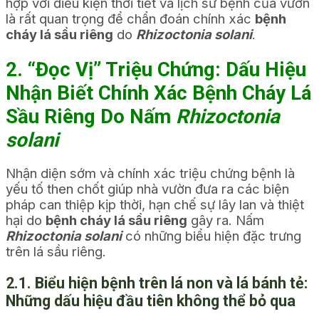
hợp với điều kiện thời tiết và lịch sử bệnh của vườn
là rất quan trọng để chẩn đoán chính xác
bệnh
cháy lá sầu riêng
do
Rhizoctonia solani
.
2. “Đọc Vị” Triệu Chứng: Dấu Hiệu
Nhận Biết Chính Xác Bệnh Cháy Lá
Sầu Riêng Do Nấm
Rhizoctonia
solani
Nhận diện sớm và chính xác triệu chứng bệnh là
yếu tố then chốt giúp nhà vườn đưa ra các biện
pháp can thiệp kịp thời, hạn chế sự lây lan và thiệt
hại do
bệnh cháy lá sầu riêng
gây ra. Nấm
Rhizoctonia solani
có những biểu hiện đặc trưng
trên lá sầu riêng.
2.1. Biểu hiện bệnh trên lá non và lá bánh tẻ:
Những dấu hiệu đầu tiên không thể bỏ qua