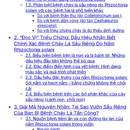
1.3. Phân biệt bệnh cháy lá sầu riêng do Rhizoctonia
solani với các bệnh hại lá phổ biến khác
So với bệnh thán thư (do Colletotrichum spp.):
So với bệnh đốm rong (do tảo Cephaleuros
virescens):
So với triệu chứng cháy lá do thiếu dinh dưỡng:
2. “Đọc Vị” Triệu Chứng: Dấu Hiệu Nhận Biết
Chính Xác Bệnh Cháy Lá Sầu Riêng Do Nấm
Rhizoctonia solani
2.1. Biểu hiện bệnh trên lá non và lá bánh tẻ: Những
dấu hiệu đầu tiên không thể bỏ qua
2.2. Đặc điểm điển hình của vết bệnh: Hình dạng,
màu sắc và quá trình phát triển
2.3. Dấu hiệu đặc trưng của nấm Rhizoctonia solani:
Sợi nấm và hạch nấm – bằng chứng không thể chối
cãi
2.4. Biểu hiện bệnh trên các bộ phận khác của cây
sầu riêng (cành non, chồi non)
3. Giải Mã Nguyên Nhân: Tại Sao Vườn Sầu Riêng
Của Bạn Bị Bệnh Cháy Lá Tấn Công?
3.1. Nguồn bệnh tiềm ẩn và con đường lây lan của
nấm Rhizoctonia solani trong vườn
Nguồn bệnh: