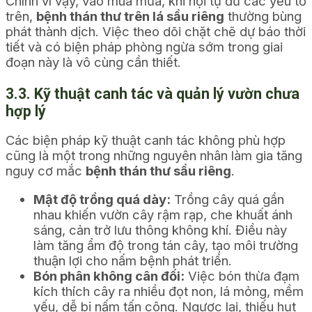
Chính vì vậy, vào mùa mưa, khi hội tụ đủ các yếu tố
trên,
bệnh thán thư trên lá sầu riêng
thường bùng
phát thành dịch. Việc theo dõi chặt chẽ dự báo thời
tiết và có biện pháp phòng ngừa sớm trong giai
đoạn này là vô cùng cần thiết.
3.3. Kỹ thuật canh tác và quản lý vườn chưa
hợp lý
Các biện pháp kỹ thuật canh tác không phù hợp
cũng là một trong những nguyên nhân làm gia tăng
nguy cơ mắc
bệnh thán thư sầu riêng
.
Mật độ trồng quá dày:
Trồng cây quá gần
nhau khiến vườn cây rậm rạp, che khuất ánh
sáng, cản trở lưu thông không khí. Điều này
làm tăng ẩm độ trong tán cây, tạo môi trường
thuận lợi cho nấm bệnh phát triển.
Bón phân không cân đối:
Việc bón thừa đạm
kích thích cây ra nhiều đọt non, lá mỏng, mềm
yếu, dễ bị nấm tấn công. Ngược lại, thiếu hụt