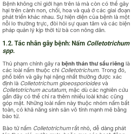
Bệnh không chỉ giới hạn trên lá mà còn có thể gây
hại trên cành non, chồi, hoa và quả ở các giai đoạn
phát triển khác nhau. Sự hiện diện của bệnh là một
nỗi lo thường trực, đòi hỏi sự quan tâm và các biện
pháp quản lý kịp thời từ bà con nông dân.
1.2. Tác nhân gây bệnh: Nấm
Colletotrichum
spp.
Thủ phạm chính gây ra
bệnh thán thư sầu riêng
là
các loài nấm thuộc chi
Colletotrichum
. Trong đó,
phổ biến và gây hại nặng nhất thường được xác
định là
Colletotrichum gloeosporioides
và
Colletotrichum acutatum
, mặc dù các nghiên cứu
gần đây có thể chỉ ra thêm nhiều loài khác cũng
góp mặt. Những loài nấm này thuộc nhóm nấm bất
toàn, có khả năng sinh sản vô tính mạnh mẽ bằng
bào tử.
Bào tử nấm
Colletotrichum
rất nhỏ, dễ dàng phát