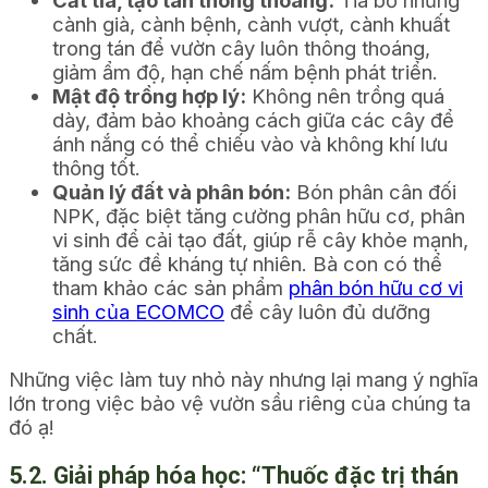
cành già, cành bệnh, cành vượt, cành khuất
trong tán để vườn cây luôn thông thoáng,
giảm ẩm độ, hạn chế nấm bệnh phát triển.
Mật độ trồng hợp lý:
Không nên trồng quá
dày, đảm bảo khoảng cách giữa các cây để
ánh nắng có thể chiếu vào và không khí lưu
thông tốt.
Quản lý đất và phân bón:
Bón phân cân đối
NPK, đặc biệt tăng cường phân hữu cơ, phân
vi sinh để cải tạo đất, giúp rễ cây khỏe mạnh,
tăng sức đề kháng tự nhiên. Bà con có thể
tham khảo các sản phẩm
phân bón hữu cơ vi
sinh của ECOMCO
để cây luôn đủ dưỡng
chất.
Những việc làm tuy nhỏ này nhưng lại mang ý nghĩa
lớn trong việc bảo vệ vườn sầu riêng của chúng ta
đó ạ!
5.2. Giải pháp hóa học: “Thuốc đặc trị thán