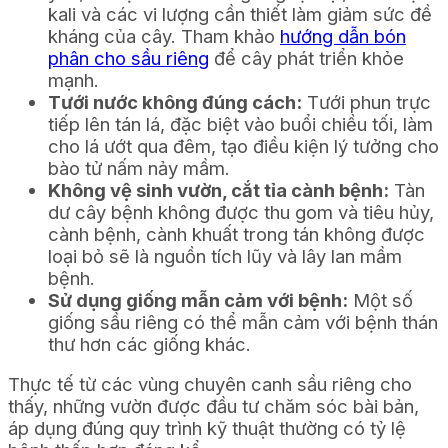
kali và các vi lượng cần thiết làm giảm sức đề
kháng của cây. Tham khảo
hướng dẫn bón
phân cho sầu riêng
để cây phát triển khỏe
mạnh.
Tưới nước không đúng cách:
Tưới phun trực
tiếp lên tán lá, đặc biệt vào buổi chiều tối, làm
cho lá ướt qua đêm, tạo điều kiện lý tưởng cho
bào tử nấm nảy mầm.
Không vệ sinh vườn, cắt tỉa cành bệnh:
Tàn
dư cây bệnh không được thu gom và tiêu hủy,
cành bệnh, cành khuất trong tán không được
loại bỏ sẽ là nguồn tích lũy và lây lan mầm
bệnh.
Sử dụng giống mẫn cảm với bệnh:
Một số
giống sầu riêng có thể mẫn cảm với bệnh thán
thư hơn các giống khác.
Thực tế từ các vùng chuyên canh sầu riêng cho
thấy, những vườn được đầu tư chăm sóc bài bản,
áp dụng đúng quy trình kỹ thuật thường có tỷ lệ