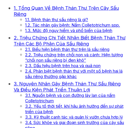
1. Tổng Quan Về Bệnh Thán Thư Trên Cây Sầu
Riêng
1.1. Bệnh thán thư sầu riêng là gì?
1.2. Tác nhân gây bệnh: Nấm Colletotrichum spp.
1.3. Mức độ nguy hiểm và phổ biến của bệnh
2. Triệu Chứng Chi Tiết Nhận Biết Bệnh Thán Thư
Trên Các Bộ Phận Của Sầu Riêng
2.1. Biểu hiện bệnh thán thư trên lá sầu riêng
2.2. Triệu chứng trên chồi non và cành: Hiện tượng
“chồi non sầu riêng bị đen khô”
2.3. Dấu hiệu bệnh trên hoa và quả non
2.4. Phân biệt bệnh thán thư với một số bệnh hại lá
sầu riêng thường gặp khác
3. Nguyên Nhân Gây Bệnh Thán Thư Sầu Riêng
Và Điều Kiện Phát Triển Thuận Lợi
3.1. Nguồn bệnh và con đường lây lan của nấm
Colletotrichum
3.2. Yếu tố thời tiết, khí hậu ảnh hưởng đến sự phát
triển của bệnh
3.3. Kỹ thuật canh tác và quản lý vườn chưa hợp lý
3.4. Sức khỏe và giai đoạn sinh trưởng của cây sầu
riêng