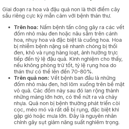
Giai đoạn ra hoa và đậu quả non là thời điểm cây
sầu riêng cực kỳ mẫn cảm với bệnh thán thư.
Trên hoa:
Nấm bệnh tấn công gây ra các vết
đốm nhỏ màu đen hoặc nâu sẫm trên cánh
hoa, nhụy hoa và đặc biệt là cuống hoa. Hoa
bị nhiễm bệnh nặng sẽ nhanh chóng bị thối
đen, khô và rụng hàng loạt, ảnh hưởng trực
tiếp đến tỷ lệ đậu quả. Kinh nghiệm cho thấy,
nếu không phòng trừ tốt, tỷ lệ rụng hoa do
thán thư có thể lên đến 70-80%.
Trên quả non:
Vết bệnh ban đầu là những
đốm nhỏ màu đen, hơi lõm xuống trên bề mặt
vỏ quả. Các đốm này sau đó lan rộng thành
những mảng lớn hơn, có thể nứt ra và chảy
nhựa. Quả non bị bệnh thường phát triển còi
cọc, méo mó và rất dễ bị rụng, đặc biệt khi
gặp gió hoặc mưa lớn. Đây là nguyên nhân
chính gây sụt giảm năng suất nghiêm trọng.