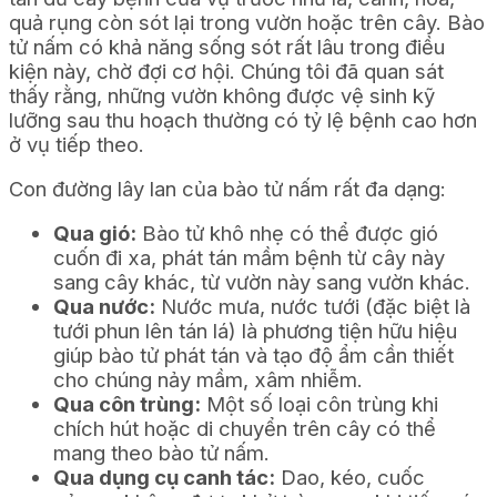
quả rụng còn sót lại trong vườn hoặc trên cây. Bào
tử nấm có khả năng sống sót rất lâu trong điều
kiện này, chờ đợi cơ hội. Chúng tôi đã quan sát
thấy rằng, những vườn không được vệ sinh kỹ
lưỡng sau thu hoạch thường có tỷ lệ bệnh cao hơn
ở vụ tiếp theo.
Con đường lây lan của bào tử nấm rất đa dạng:
Qua gió:
Bào tử khô nhẹ có thể được gió
cuốn đi xa, phát tán mầm bệnh từ cây này
sang cây khác, từ vườn này sang vườn khác.
Qua nước:
Nước mưa, nước tưới (đặc biệt là
tưới phun lên tán lá) là phương tiện hữu hiệu
giúp bào tử phát tán và tạo độ ẩm cần thiết
cho chúng nảy mầm, xâm nhiễm.
Qua côn trùng:
Một số loại côn trùng khi
chích hút hoặc di chuyển trên cây có thể
mang theo bào tử nấm.
Qua dụng cụ canh tác:
Dao, kéo, cuốc