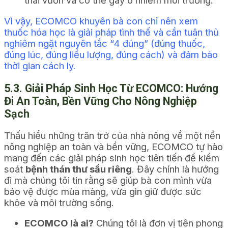
thái vườn và có thể gây ô nhiễm môi trường.
Vì vậy, ECOMCO khuyên bà con chỉ nên xem
thuốc hóa học là giải pháp tình thế và cần tuân thủ
nghiêm ngặt nguyên tắc “4 đúng” (đúng thuốc,
đúng lúc, đúng liều lượng, đúng cách) và đảm bảo
thời gian cách ly.
5.3. Giải Pháp Sinh Học Từ ECOMCO: Hướng
Đi An Toàn, Bền Vững Cho Nông Nghiệp
Sạch
Thấu hiểu những trăn trở của nhà nông về một nền
nông nghiệp an toàn và bền vững, ECOMCO tự hào
mang đến các giải pháp sinh học tiên tiến để kiểm
soát
bệnh thán thư sầu riêng
. Đây chính là hướng
đi mà chúng tôi tin rằng sẽ giúp bà con mình vừa
bảo vệ được mùa màng, vừa gìn giữ được sức
khỏe và môi trường sống.
ECOMCO là ai?
Chúng tôi là đơn vị tiên phong