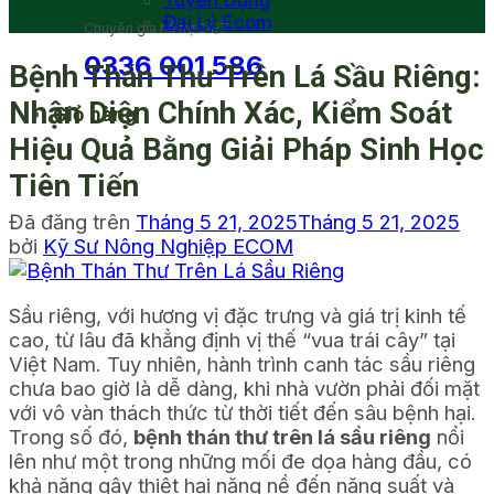
Tuyển Dụng
Đại Lý Ecom
Chuyên gia hỗ trợ 24/7
0336 001 586
Bệnh Thán Thư Trên Lá Sầu Riêng:
Nhận Diện Chính Xác, Kiểm Soát
Giỏ hàng
Hiệu Quả Bằng Giải Pháp Sinh Học
Tiên Tiến
Đã đăng trên
Tháng 5 21, 2025
Tháng 5 21, 2025
bởi
Kỹ Sư Nông Nghiệp ECOM
Sầu riêng, với hương vị đặc trưng và giá trị kinh tế
cao, từ lâu đã khẳng định vị thế “vua trái cây” tại
Việt Nam. Tuy nhiên, hành trình canh tác sầu riêng
chưa bao giờ là dễ dàng, khi nhà vườn phải đối mặt
với vô vàn thách thức từ thời tiết đến sâu bệnh hại.
Trong số đó,
bệnh thán thư trên lá sầu riêng
nổi
lên như một trong những mối đe dọa hàng đầu, có
khả năng gây thiệt hại nặng nề đến năng suất và