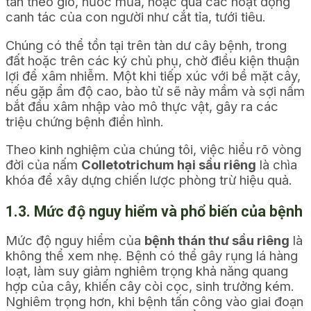
tán theo gió, nước mưa, hoặc qua các hoạt động
canh tác của con người như cắt tỉa, tưới tiêu.
Chúng có thể tồn tại trên tàn dư cây bệnh, trong
đất hoặc trên các ký chủ phụ, chờ điều kiện thuận
lợi để xâm nhiễm. Một khi tiếp xúc với bề mặt cây,
nếu gặp ẩm độ cao, bào tử sẽ nảy mầm và sợi nấm
bắt đầu xâm nhập vào mô thực vật, gây ra các
triệu chứng bệnh điển hình.
Theo kinh nghiệm của chúng tôi, việc hiểu rõ vòng
đời của nấm
Colletotrichum hại sầu riêng
là chìa
khóa để xây dựng chiến lược phòng trừ hiệu quả.
1.3. Mức độ nguy hiểm và phổ biến của bệnh
Mức độ nguy hiểm của
bệnh thán thư sầu riêng
là
không thể xem nhẹ. Bệnh có thể gây rụng lá hàng
loạt, làm suy giảm nghiêm trọng khả năng quang
hợp của cây, khiến cây còi cọc, sinh trưởng kém.
Nghiêm trọng hơn, khi bệnh tấn công vào giai đoạn