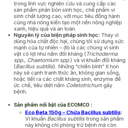
trong lĩnh vực nghiên cứu và cung cấp các
sản phẩm phân bón sinh học, chế phẩm vi
sinh chất lượng cao, với mục tiêu đồng hành
cùng nhà nông kiến tạo một nền nông nghiệp
xanh, hiệu quả và an toàn.
Nguyên lý của biện pháp sinh học:
Thay vì
dùng hóa chất độc hại, chúng tôi sử dụng sức
mạnh của tự nhiên – đó là các chủng vi sinh
vật có lợi như nấm đối kháng (
Trichoderma
spp.
,
Chaetomium spp.
) và vi khuẩn đối kháng
(
Bacillus subtilis
). Những “chiến binh” tí hon
này sẽ cạnh tranh thức ăn, không gian sống,
hoặc tiết ra các chất kháng sinh, enzyme để
ức chế, tiêu diệt nấm
Colletotrichum
gây
bệnh.
Sản phẩm nổi bật của ECOMCO :
Eco Beta 150g – Chứa Bacillus subtilis
:
Vi khuẩn
Bacillus subtilis
trong sản phẩm
này không chỉ phòng trừ bệnh mà còn