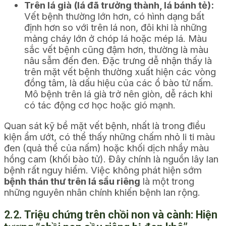
Trên lá già (lá đã trưởng thành, lá bánh tẻ):
Vết bệnh thường lớn hơn, có hình dạng bất
định hơn so với trên lá non, đôi khi là những
mảng cháy lớn ở chóp lá hoặc mép lá. Màu
sắc vết bệnh cũng đậm hơn, thường là màu
nâu sẫm đến đen. Đặc trưng dễ nhận thấy là
trên mặt vết bệnh thường xuất hiện các vòng
đồng tâm, là dấu hiệu của các ổ bào tử nấm.
Mô bệnh trên lá già trở nên giòn, dễ rách khi
có tác động cơ học hoặc gió mạnh.
Quan sát kỹ bề mặt vết bệnh, nhất là trong điều
kiện ẩm ướt, có thể thấy những chấm nhỏ li ti màu
đen (quả thể của nấm) hoặc khối dịch nhầy màu
hồng cam (khối bào tử). Đây chính là nguồn lây lan
bệnh rất nguy hiểm. Việc không phát hiện sớm
bệnh thán thư trên lá sầu riêng
là một trong
những nguyên nhân chính khiến bệnh lan rộng.
2.2. Triệu chứng trên chồi non và cành: Hiện