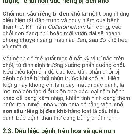
tượng “chồi non sầu riêng bị đen khô”
Chồi non sầu riêng bị đen khô
là một trong những
biểu hiện rất đặc trưng và nguy hiểm của bệnh
thán thư. Khi nấm
Colletotrichum
tấn công, các
chồi non đang nhú hoặc mới vươn dài sẽ nhanh
chóng chuyển sang màu nâu đen, sau đó khô héo
và chết đi.
Vết bệnh có thể xuất hiện ở bất kỳ vị trí nào trên
chồi, từ đỉnh sinh trưởng xuống phần cuống chồi.
Nếu điều kiện ẩm độ cao kéo dài, phần chồi bị
bệnh có thể bị thối nhũn trước khi khô lại. Hiện
tượng này không chỉ làm cây mất đi các cành, lá
mới mà còn tạo điều kiện cho các loại nấm bệnh
khác dễ dàng xâm nhập, khiến tình hình càng thêm
phức tạp. Nhiều nhà vườn chia sẻ rằng việc
chồi
non sầu riêng bị đen khô
hàng loạt là dấu hiệu
cảnh báo bệnh thán thư đang bùng phát mạnh.
2.3. Dấu hiệu bệnh trên hoa và quả non