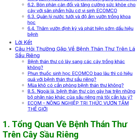
6.2. Bón phân cân đối và tăng cường sức khỏe cho
cây với sản phẩm hữu cơ vi sinh ECOMCO
6.3. Quản lý nước tưới và độ ẩm vườn trồng khoa
học
6.4. Thăm vườn định kỳ và phát hiện sớm dấu hiệu
bệnh
Lời Kết
Câu Hỏi Thường Gặp Về Bệnh Thán Thư Trên Lá
Sầu Riêng
Bệnh thán thư có lây sang các cây trồng khác
không?
Phun thuốc sinh học ECOMCO bao lâu thì có hiệu
quả với bệnh thán thư sầu riêng?
Mùa khô có cần phòng bệnh thán thư không?
8.5. Ngoài lá, bệnh thán thư còn gây hại trên những
bộ phận nào khác của sầu riêng mà tôi cần lưu ý?
ECOM – NÔNG NGHIỆP TRI THỨC VƯƠN TẦM
THẾ GIỚI
1. Tổng Quan Về Bệnh Thán Thư
Trên Cây Sầu Riêng