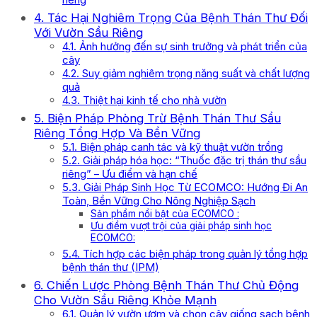
4. Tác Hại Nghiêm Trọng Của Bệnh Thán Thư Đối
Với Vườn Sầu Riêng
4.1. Ảnh hưởng đến sự sinh trưởng và phát triển của
cây
4.2. Suy giảm nghiêm trọng năng suất và chất lượng
quả
4.3. Thiệt hại kinh tế cho nhà vườn
5. Biện Pháp Phòng Trừ Bệnh Thán Thư Sầu
Riêng Tổng Hợp Và Bền Vững
5.1. Biện pháp canh tác và kỹ thuật vườn trồng
5.2. Giải pháp hóa học: “Thuốc đặc trị thán thư sầu
riêng” – Ưu điểm và hạn chế
5.3. Giải Pháp Sinh Học Từ ECOMCO: Hướng Đi An
Toàn, Bền Vững Cho Nông Nghiệp Sạch
Sản phẩm nổi bật của ECOMCO :
Ưu điểm vượt trội của giải pháp sinh học
ECOMCO:
5.4. Tích hợp các biện pháp trong quản lý tổng hợp
bệnh thán thư (IPM)
6. Chiến Lược Phòng Bệnh Thán Thư Chủ Động
Cho Vườn Sầu Riêng Khỏe Mạnh
6.1. Quản lý vườn ươm và chọn cây giống sạch bệnh