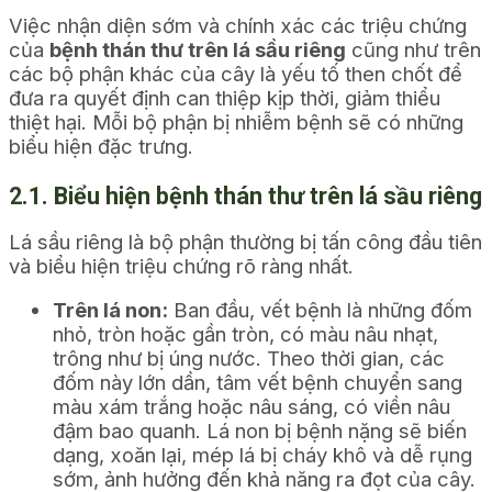
Việc nhận diện sớm và chính xác các triệu chứng
của
bệnh thán thư trên lá sầu riêng
cũng như trên
các bộ phận khác của cây là yếu tố then chốt để
đưa ra quyết định can thiệp kịp thời, giảm thiểu
thiệt hại. Mỗi bộ phận bị nhiễm bệnh sẽ có những
biểu hiện đặc trưng.
2.1. Biểu hiện bệnh thán thư trên lá sầu riêng
Lá sầu riêng là bộ phận thường bị tấn công đầu tiên
và biểu hiện triệu chứng rõ ràng nhất.
Trên lá non:
Ban đầu, vết bệnh là những đốm
nhỏ, tròn hoặc gần tròn, có màu nâu nhạt,
trông như bị úng nước. Theo thời gian, các
đốm này lớn dần, tâm vết bệnh chuyển sang
màu xám trắng hoặc nâu sáng, có viền nâu
đậm bao quanh. Lá non bị bệnh nặng sẽ biến
dạng, xoăn lại, mép lá bị cháy khô và dễ rụng
sớm, ảnh hưởng đến khả năng ra đọt của cây.