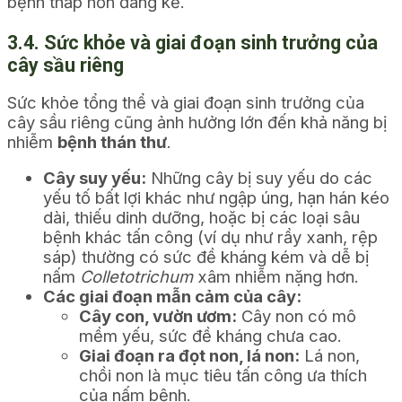
bệnh thấp hơn đáng kể.
3.4. Sức khỏe và giai đoạn sinh trưởng của
cây sầu riêng
Sức khỏe tổng thể và giai đoạn sinh trưởng của
cây sầu riêng cũng ảnh hưởng lớn đến khả năng bị
nhiễm
bệnh thán thư
.
Cây suy yếu:
Những cây bị suy yếu do các
yếu tố bất lợi khác như ngập úng, hạn hán kéo
dài, thiếu dinh dưỡng, hoặc bị các loại sâu
bệnh khác tấn công (ví dụ như rầy xanh, rệp
sáp) thường có sức đề kháng kém và dễ bị
nấm
Colletotrichum
xâm nhiễm nặng hơn.
Các giai đoạn mẫn cảm của cây:
Cây con, vườn ươm:
Cây non có mô
mềm yếu, sức đề kháng chưa cao.
Giai đoạn ra đọt non, lá non:
Lá non,
chồi non là mục tiêu tấn công ưa thích
của nấm bệnh.