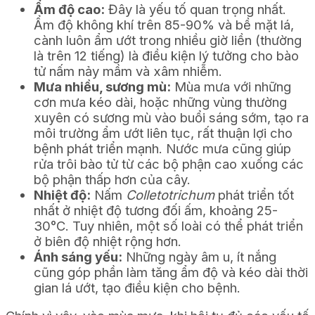
Ẩm độ cao:
Đây là yếu tố quan trọng nhất.
Ẩm độ không khí trên 85-90% và bề mặt lá,
cành luôn ẩm ướt trong nhiều giờ liền (thường
là trên 12 tiếng) là điều kiện lý tưởng cho bào
tử nấm nảy mầm và xâm nhiễm.
Mưa nhiều, sương mù:
Mùa mưa với những
cơn mưa kéo dài, hoặc những vùng thường
xuyên có sương mù vào buổi sáng sớm, tạo ra
môi trường ẩm ướt liên tục, rất thuận lợi cho
bệnh phát triển mạnh. Nước mưa cũng giúp
rửa trôi bào tử từ các bộ phận cao xuống các
bộ phận thấp hơn của cây.
Nhiệt độ:
Nấm
Colletotrichum
phát triển tốt
nhất ở nhiệt độ tương đối ấm, khoảng 25-
30°C. Tuy nhiên, một số loài có thể phát triển
ở biên độ nhiệt rộng hơn.
Ánh sáng yếu:
Những ngày âm u, ít nắng
cũng góp phần làm tăng ẩm độ và kéo dài thời
gian lá ướt, tạo điều kiện cho bệnh.