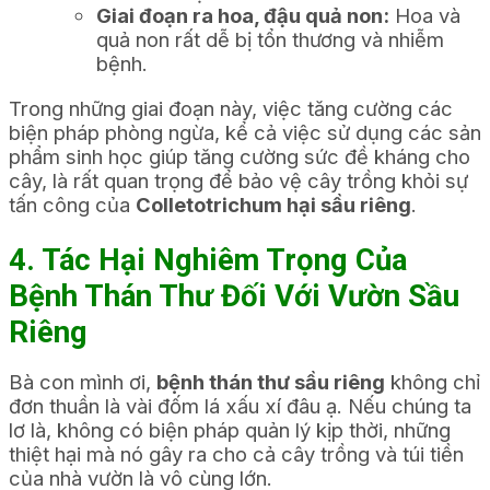
Giai đoạn ra hoa, đậu quả non:
Hoa và
quả non rất dễ bị tổn thương và nhiễm
bệnh.
Trong những giai đoạn này, việc tăng cường các
biện pháp phòng ngừa, kể cả việc sử dụng các sản
phẩm sinh học giúp tăng cường sức đề kháng cho
cây, là rất quan trọng để bảo vệ cây trồng khỏi sự
tấn công của
Colletotrichum hại sầu riêng
.
4. Tác Hại Nghiêm Trọng Của
Bệnh Thán Thư Đối Với Vườn Sầu
Riêng
Bà con mình ơi,
bệnh thán thư sầu riêng
không chỉ
đơn thuần là vài đốm lá xấu xí đâu ạ. Nếu chúng ta
lơ là, không có biện pháp quản lý kịp thời, những
thiệt hại mà nó gây ra cho cả cây trồng và túi tiền
của nhà vườn là vô cùng lớn.