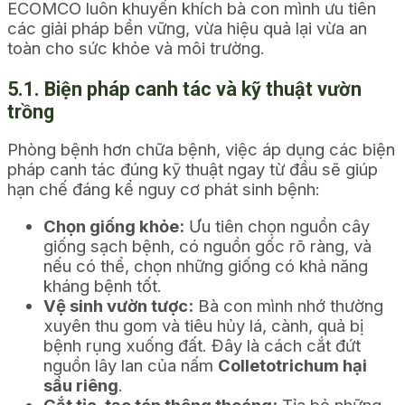
ECOMCO luôn khuyến khích bà con mình ưu tiên
các giải pháp bền vững, vừa hiệu quả lại vừa an
toàn cho sức khỏe và môi trường.
5.1. Biện pháp canh tác và kỹ thuật vườn
trồng
Phòng bệnh hơn chữa bệnh, việc áp dụng các biện
pháp canh tác đúng kỹ thuật ngay từ đầu sẽ giúp
hạn chế đáng kể nguy cơ phát sinh bệnh:
Chọn giống khỏe:
Ưu tiên chọn nguồn cây
giống sạch bệnh, có nguồn gốc rõ ràng, và
nếu có thể, chọn những giống có khả năng
kháng bệnh tốt.
Vệ sinh vườn tược:
Bà con mình nhớ thường
xuyên thu gom và tiêu hủy lá, cành, quả bị
bệnh rụng xuống đất. Đây là cách cắt đứt
nguồn lây lan của nấm
Colletotrichum hại
sầu riêng
.
Cắt tỉa, tạo tán thông thoáng:
Tỉa bỏ những