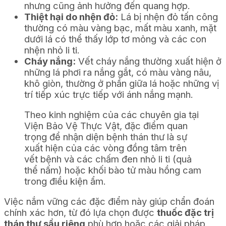
nhưng cũng ảnh hưởng đến quang hợp.
Thiệt hại do nhện đỏ:
Lá bị nhện đỏ tấn công
thường có màu vàng bạc, mất màu xanh, mặt
dưới lá có thể thấy lớp tơ mỏng và các con
nhện nhỏ li ti.
Cháy nắng:
Vết cháy nắng thường xuất hiện ở
những lá phơi ra nắng gắt, có màu vàng nâu,
khô giòn, thường ở phần giữa lá hoặc những vị
trí tiếp xúc trực tiếp với ánh nắng mạnh.
Theo kinh nghiệm của các chuyên gia tại
Viện Bảo Vệ Thực Vật, đặc điểm quan
trọng để nhận diện bệnh thán thư là sự
xuất hiện của các vòng đồng tâm trên
vết bệnh và các chấm đen nhỏ li ti (quả
thể nấm) hoặc khối bào tử màu hồng cam
trong điều kiện ẩm.
Việc nắm vững các đặc điểm này giúp chẩn đoán
chính xác hơn, từ đó lựa chọn được
thuốc đặc trị
thán thư sầu riêng
phù hợp hoặc các giải pháp