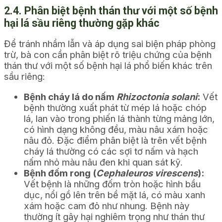
2.4. Phân biệt bệnh thán thư với một số bệnh
hại lá sầu riêng thường gặp khác
Để tránh nhầm lẫn và áp dụng sai biện pháp phòng
trừ, bà con cần phân biệt rõ triệu chứng của bệnh
thán thư với một số bệnh hại lá phổ biến khác trên
sầu riêng:
Bệnh cháy lá do nấm
Rhizoctonia solani
:
Vết
bệnh thường xuất phát từ mép lá hoặc chóp
lá, lan vào trong phiến lá thành từng mảng lớn,
có hình dạng không đều, màu nâu xám hoặc
nâu đỏ. Đặc điểm phân biệt là trên vết bệnh
cháy lá thường có các sợi tơ nấm và hạch
nấm nhỏ màu nâu đen khi quan sát kỹ.
Bệnh đốm rong (
Cephaleuros virescens
):
Vết bệnh là những đốm tròn hoặc hình bầu
dục, nổi gồ lên trên bề mặt lá, có màu xanh
xám hoặc cam đỏ như nhung. Bệnh này
thường ít gây hại nghiêm trọng như thán thư