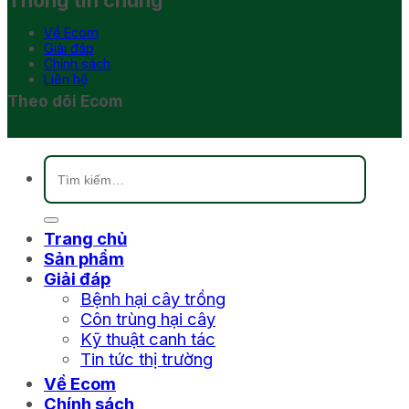
Thông tin chung
Về Ecom
Giải đáp
Chính sách
Liên hệ
Theo dõi Ecom
Tìm
kiếm:
Trang chủ
Sản phẩm
Giải đáp
Bệnh hại cây trồng
Côn trùng hại cây
Kỹ thuật canh tác
Tin tức thị trường
Về Ecom
Chính sách