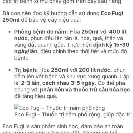
đặc trị bệnh xì mủ chảy gôm trên cây sầu riêng
Bà con nên đọc kỹ hướng dẫn sử dụng
Eco Fugi
250ml
để bảo vệ cây hiệu quả:
Phòng bệnh do nấm:
Hòa
250ml
với
400 lít
nước
, phun đều lên tán lá, hoa, quả, thân và
vùng đất quanh gốc. Thực hiện
định kỳ 15-30
ngày/lần
, điều chỉnh theo thời tiết và mức độ
bệnh.
Trị bệnh:
Hòa
250ml
với
200 lít nước
, phun
đẫm lên vết bệnh và khu vực xung quanh. Lặp
lại
2-3 lần, cách nhau 3-5 ngày
. Có thể pha
chung với
phân bón và thuốc trừ sâu hóa học
để tăng hiệu quả.
Eco Fugi – Thuốc trị nấm phổ rộng, giúp đặc tr
Eco Fugi là sản phẩm sinh học, đảm bảo an toàn
cây trồng và bền vững cho đất. Bà con có thể