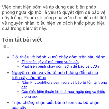
Việc phát hiện sớm và áp dụng các biện pháp
phòng ngừa kịp thời là yếu tố quyết định để bảo vệ
cây trồng. Ecom sẽ cùng nhà vườn tìm hiểu chi tiết
về nguyên nhân, biểu hiện và cách khắc phục hiệu
quả trong bài viết này.
Tóm tắt bài viết
Giới thiệu về bệnh xì mủ chảy gôm trên sầu riêng
Tác nhân gây xì mủ trong vườn sầu
Phát hiện bệnh chảy gôm sớm để bảo vệ vườn
Nguyên nhân và yếu tố ảnh hưởng đến xì mủ
trên cây sầu riêng
Nấm Phytophthora palmivora và bào tử tồn tại trong
đất
Các điều kiện thuận lợi như mưa, ngập úng và thiếu
thông gió
Triệu chứng nhận biết bệnh trên các bộ phận
của cây