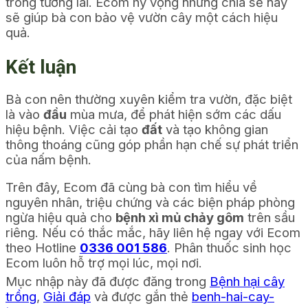
trong tương lai. Ecom hy vọng những chia sẻ này
sẽ giúp bà con bảo vệ vườn cây một cách hiệu
quả.
Kết luận
Bà con nên thường xuyên kiểm tra vườn, đặc biệt
là vào
đầu
mùa mưa, để phát hiện sớm các dấu
hiệu bệnh. Việc cải tạo
đất
và tạo không gian
thông thoáng cũng góp phần hạn chế sự phát triển
của nấm bệnh.
Trên đây, Ecom đã cùng bà con tìm hiểu về
nguyên nhân, triệu chứng và các biện pháp phòng
ngừa hiệu quả cho
bệnh xì mủ chảy gôm
trên sầu
riêng.
Nếu có thắc mắc, hãy liên hệ ngay với Ecom
theo Hotline
0336 001 586
. Phân thuốc sinh học
Ecom luôn hỗ trợ mọi lúc, mọi nơi.
Mục nhập này đã được đăng trong
Bệnh hại cây
trồng
,
Giải đáp
và được gắn thẻ
benh-hai-cay-