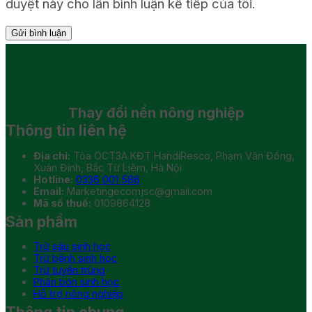
duyệt này cho lần bình luận kế tiếp của tôi.
Thay đổi
nền nông nghiệp
Thông tin liên hệ
Địa chỉ:
Tòa OCT3A KĐT HandiResco, Phạm Văn Đồng,
Xuân Đỉnh, Bắc Từ Liêm, Hà Nội
Hotline:
0336 001 586
Email:
Marketingecomjsc@gmail.com
Mã số thuế:
0109864128
Sản phẩm
Trừ sâu sinh học
Trừ bệnh sinh học
Trừ tuyến trùng
Phân bón sinh học
Hỗ trợ nông nghiệp