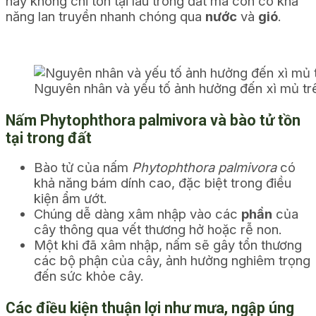
này không chỉ tồn tại lâu trong đất mà còn có khả
năng lan truyền nhanh chóng qua
nước
và
gió
.
Nguyên nhân và yếu tố ảnh hưởng đến xì mủ tr
Nấm Phytophthora palmivora và bào tử tồn
tại trong đất
Bào tử của nấm
Phytophthora palmivora
có
khả năng bám dính cao, đặc biệt trong điều
kiện ẩm ướt.
Chúng dễ dàng xâm nhập vào các
phần
của
cây thông qua vết thương hở hoặc rễ non.
Một khi đã xâm nhập, nấm sẽ gây tổn thương
các bộ phận của cây, ảnh hưởng nghiêm trọng
đến sức khỏe cây.
Các điều kiện thuận lợi như mưa, ngập úng