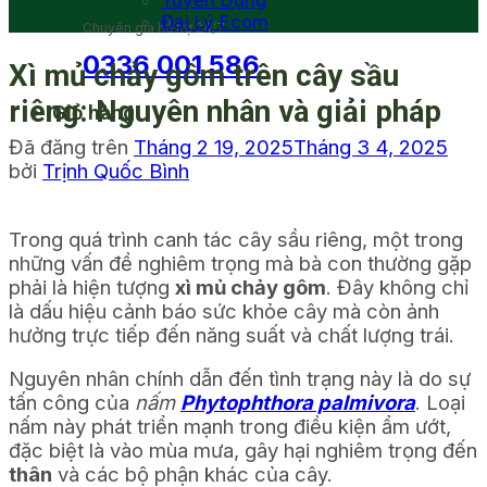
Tuyển Dụng
Đại Lý Ecom
Chuyên gia hỗ trợ 24/7
0336 001 586
Xì mủ chảy gôm trên cây sầu
riêng: Nguyên nhân và giải pháp
Giỏ hàng
Đã đăng trên
Tháng 2 19, 2025
Tháng 3 4, 2025
bởi
Trịnh Quốc Bình
Trong quá trình canh tác cây sầu riêng, một trong
những vấn đề nghiêm trọng mà bà con thường gặp
phải là hiện tượng
xì mủ chảy gôm
. Đây không chỉ
là dấu hiệu cảnh báo sức khỏe cây mà còn ảnh
hưởng trực tiếp đến năng suất và chất lượng trái.
Nguyên nhân chính dẫn đến tình trạng này là do sự
tấn công của
nấm
Phytophthora palmivora
. Loại
nấm này phát triển mạnh trong điều kiện ẩm ướt,
đặc biệt là vào mùa mưa, gây hại nghiêm trọng đến
thân
và các bộ phận khác của cây.