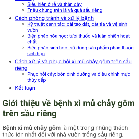
Biểu hiện ở rễ và thân cây
Triệu chứng trên lá và quả sầu riêng
Cách phòng tránh và xử lý bệnh
Kỹ thuật canh tác: cải tạo đất, cắt tỉa và vệ sinh
vườn
Biện pháp hóa học: tưới thuốc và luân phiên hoạt
chất
Biện pháp sinh học: sử dụng sản phẩm phân thuốc
sinh học
Cách xử lý và phục hồi xì mủ chảy gôm trên sầu
riêng
Phục hồi cây: bón dinh dưỡng và điều chỉnh mực
thủy cấp
Kết luận
Giới thiệu về bệnh xì mủ chảy gôm
trên sầu riêng
Bệnh xì mủ chảy gôm
là một trong những thách
thức lớn nhất đối với nhà vườn trồng sầu riêng.