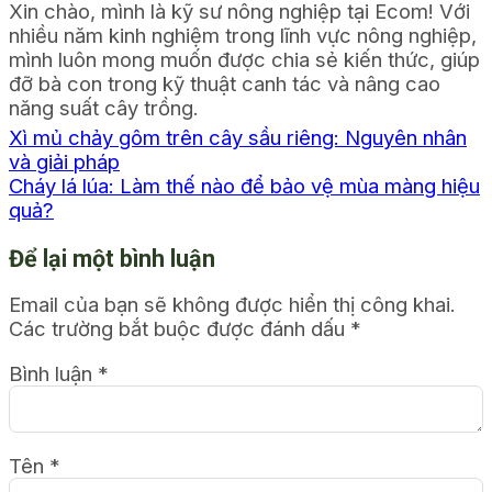
Xin chào, mình là kỹ sư nông nghiệp tại Ecom! Với
nhiều năm kinh nghiệm trong lĩnh vực nông nghiệp,
mình luôn mong muốn được chia sẻ kiến thức, giúp
đỡ bà con trong kỹ thuật canh tác và nâng cao
năng suất cây trồng.
Xì mủ chảy gôm trên cây sầu riêng: Nguyên nhân
và giải pháp
Cháy lá lúa: Làm thế nào để bảo vệ mùa màng hiệu
quả?
Để lại một bình luận
Email của bạn sẽ không được hiển thị công khai.
Các trường bắt buộc được đánh dấu
*
Bình luận
*
Tên
*