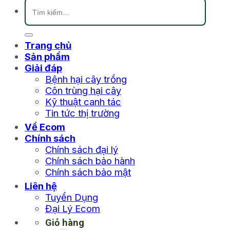
Tìm
kiếm:
Trang chủ
Sản phẩm
Giải đáp
Bệnh hại cây trồng
Côn trùng hại cây
Kỹ thuật canh tác
Tin tức thị trường
Về Ecom
Chính sách
Chính sách đại lý
Chính sách bảo hành
Chính sách bảo mật
Liên hệ
Tuyển Dụng
Đại Lý Ecom
Giỏ hàng