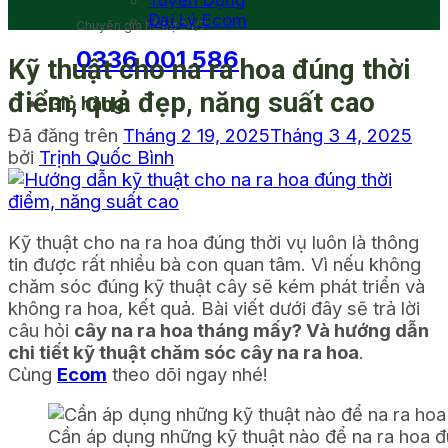
Tuyển Dụng
Đại Lý Ecom
Chuyên gia hỗ trợ 24/7
0336 001 586
Kỹ thuật cho na ra hoa đúng thời
điểm, quả đẹp, năng suất cao
Giỏ hàng
Đã đăng trên
Tháng 2 19, 2025
Tháng 3 4, 2025
bởi
Trịnh Quốc Bình
Kỹ thuật cho na ra hoa đúng thời vụ luôn là thông
tin được rất nhiều bà con quan tâm. Vì nếu không
chăm sóc đúng kỹ thuật cây sẽ kém phát triển và
không ra hoa, kết quả. Bài viết dưới đây sẽ trả lời
câu hỏi
cây na ra hoa tháng mấy? Và hướng dẫn
chi tiết kỹ thuật chăm sóc cây na ra hoa
.
Cùng
Ecom
theo dõi ngay nhé!
Cần áp dụng những kỹ thuật nào để na ra hoa đ