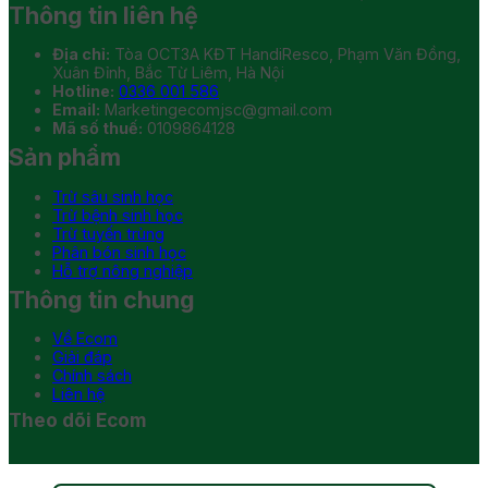
Thông tin liên hệ
Địa chỉ:
Tòa OCT3A KĐT HandiResco, Phạm Văn Đồng,
Xuân Đỉnh, Bắc Từ Liêm, Hà Nội
Hotline:
0336 001 586
Email:
Marketingecomjsc@gmail.com
Mã số thuế:
0109864128
Sản phẩm
Trừ sâu sinh học
Trừ bệnh sinh học
Trừ tuyến trùng
Phân bón sinh học
Hỗ trợ nông nghiệp
Thông tin chung
Về Ecom
Giải đáp
Chính sách
Liên hệ
Theo dõi Ecom