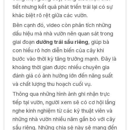
tiết nhưng kết quả phát triển trái lại có sự
khác biệt rõ rệt giữa các vườn.
Bên cạnh đó, video còn phân tích những
dấu hiệu mà nhà vườn nên quan sát trong
giai đoạn
dưỡng trái sầu riêng
, giúp bà
con hiểu rõ hơn diễn biến của cây khi
bước vào thời kỳ tăng trưởng mạnh. Đây là
khoảng thời gian được nhiều chuyên gia
đánh giá có ảnh hưởng lớn đến năng suất
và chất lượng thu hoạch cuối vụ.
Thông qua những hình ảnh ghi nhận trực
tiếp tại vườn, người xem sẽ có cơ hội lắng
nghe kinh nghiệm từ các kỹ thuật viên và
những nhà vườn nhiều năm gắn bó với cây
sầu riêng. Những chia sẻ này sẽ mang đến