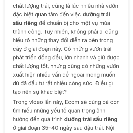
chất lượng trái, cũng là lúc nhiều nhà vườn
đặc biệt quan tâm đến việc
dưỡng trái
sầu riêng
để chuẩn bị cho một vụ mùa
thành công.
Tuy nhiên, không phải ai cũng
hiểu rõ những thay đổi diễn ra bên trong
cây ở giai đoạn này. Có những vườn trái
phát triển đồng đều, lớn nhanh và giữ được
chất lượng tốt, nhưng cũng có những vườn
xuất hiện nhiều vấn đề ngoài mong muốn
dù đã đầu tư rất nhiều công sức. Điều gì
tạo nên sự khác biệt?
Trong video lần này, Ecom sẽ cùng bà con
tìm hiểu những yếu tố quan trọng ảnh
hưởng đến quá trình
dưỡng trái sầu riêng
ở giai đoạn 35–40 ngày sau đậu trái. Nội