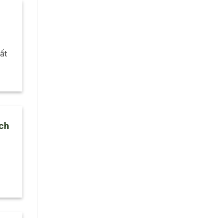
ất
ch