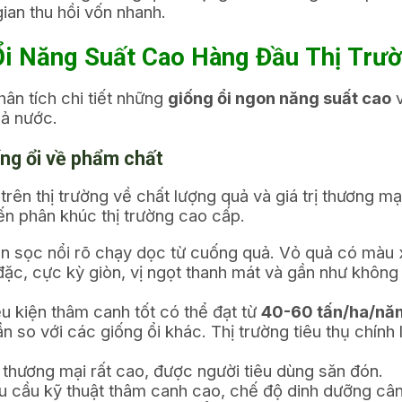
gian thu hồi vốn nhanh.
Ổi Năng Suất Cao Hàng Đầu Thị Trư
hân tích chi tiết những
giống ổi ngon năng suất cao
v
cả nước.
ống ổi về phẩm chất
 trên thị trường về chất lượng quả và giá trị thương m
n phân khúc thị trường cao cấp.
n sọc nổi rõ chạy dọc từ cuống quả. Vỏ quả có màu 
 đặc, cực kỳ giòn, vị ngọt thanh mát và gần như không 
u kiện thâm canh tốt có thể đạt từ
40-60 tấn/ha/nă
ần so với các giống ổi khác. Thị trường tiêu thụ chính
 thương mại rất cao, được người tiêu dùng săn đón.
êu cầu kỹ thuật thâm canh cao, chế độ dinh dưỡng câ