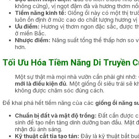
không cứng), vị ngọt đậm đà và hương thơm nồn
Tiềm năng kinh tế:
Giống ổi này có một thị trư
luôn ổn định ở mức cao do chất lượng hương vị v
Ưu điểm:
Hương vị thơm ngon đặc sắc, được thị 
ở miền Bắc.
Nhược điểm:
Năng suất tổng thể thấp hơn so v
hơn.
Tối Ưu Hóa Tiềm Năng Di Truyền C
Một sự thật mà mọi nhà vườn cần phải ghi nhớ:
mới là điều kiện đủ
. Một giống ổi siêu trái sẽ
không được chăm sóc đúng cách.
Để khai phá hết tiềm năng của các
giống ổi năng s
Chuẩn bị đất và mật độ trồng:
Đất cần được cà
sinh để tạo nền tảng dinh dưỡng ban đầu. Mật 
nhận đủ ánh sáng.
Kỹ thuật cắt tỉa tạo tán:
Đây là kỹ thuật bắt bu