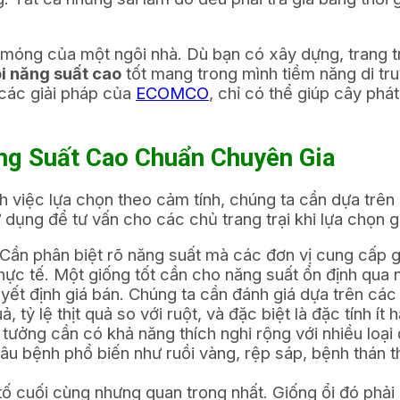
 móng của một ngôi nhà. Dù bạn có xây dựng, trang 
i năng suất cao
tốt mang trong mình tiềm năng di tru
 các giải pháp của
ECOMCO
, chỉ có thể giúp cây ph
ăng Suất Cao Chuẩn Chuyên Gia
 việc lựa chọn theo cảm tính, chúng ta cần dựa trên 
ử dụng để tư vấn cho các chủ trang trại khi lựa chọn gi
Cần phân biệt rõ năng suất mà các đơn vị cung cấp g
thực tế. Một giống tốt cần cho năng suất ổn định qua 
yết định giá bán. Chúng ta cần đánh giá dựa trên các 
, tỷ lệ thịt quả so với ruột, và đặc biệt là đặc tính ít
 tưởng cần có khả năng thích nghi rộng với nhiều loại 
 sâu bệnh phổ biến như ruồi vàng, rệp sáp, bệnh thán 
ố cuối cùng nhưng quan trọng nhất. Giống ổi đó phải