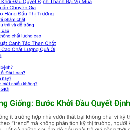
 Khởi Đầu Quyết Định Thành Bại Vụ Mùa
huẩn Chuyên Gia
ao Hàng Đầu Thị Trường
 về phẩm chất
u trái và dễ trồng
ị cao
 thống chất lượng cao
huật Canh Tác Then Chốt
g Cao Chất Lượng Quả Ổi
a
u bệnh?
 ổi Đài Loan?
n nay?
c biệt nhiều không?
GIỚI
g Giống: Bước Khởi Đầu Quyết Địn
hông ít trường hợp nhà vườn thất bại không phải vì kỹ
theo “trend” mà không phân tích kỹ thị trường, người
. Tất cả những sai lầm đó đều phải trả giá bằng thời g