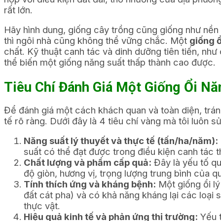
rất lớn.
Hãy hình dung, giống cây trồng cũng giống như nền
thì ngôi nhà cũng không thể vững chắc. Một
giống ổ
chất. Kỹ thuật canh tác và dinh dưỡng tiên tiến, như
thể biến một giống năng suất thấp thành cao được.
Tiêu Chí Đánh Giá Một Giống Ổi N
Để đánh giá một cách khách quan và toàn diện, tránh
tế rõ ràng. Dưới đây là 4 tiêu chí vàng mà tôi luôn s
Năng suất lý thuyết và thực tế (tấn/ha/năm):
suất có thể đạt được trong điều kiện canh tác 
Chất lượng và phẩm cấp quả:
Đây là yếu tố qu
độ giòn, hương vị, trọng lượng trung bình của quả
Tính thích ứng và kháng bệnh:
Một giống ổi lý
đất cát pha) và có khả năng kháng lại các loại
thực vật.
Hiệu quả kinh tế và phản ứng thị trường:
Yếu t