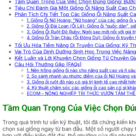
Tầm Quan Trọng Của Việc Chọn Đúng Giống: Bước
Tiêu Chí Đánh Giá Một Giống Ổi Năng Suất Cao C
Phân Tích Chi Tiết Top Các Giống Ổi Năng Suất C
1. Giống Ổi Nữ Hoàng: “Nữ hoàng” của các giống ổi
2. Giống Ổi Đài Loan (Ổi Lê): Giống ổi “quốc dân”, siê
3. Giống Ổi Ruột Đỏ Ruby: Ngôi sao mới nổi với giá tr
4. Giống Ổi Trân Châu (Ổi Đông Dư): Giống ổi truyền
Tối Ưu Hóa Tiềm Năng Di Truyền Của Giống: Kỹ T
Vai Trò Của Dinh Dưỡng Sinh Học Trong Việc Nân
Kết Luận và Lời Khuyên Chọn Giống Từ Chuyên Gi
Câu Hỏi Thường Gặp (FAQs)
1. Nên trồng giống ổi nào cho năng suất cao và ít sâ
2. So sánh nhanh ưu nhược điểm của ổi Nữ Hoàng và
3. Giống ổi ruột đỏ nào có giá trị kinh tế cao nhất hiệ
4. Kỹ thuật chăm sóc các giống ổi cao sản có gì khá
ECOM – NÔNG NGHIỆP TRI THỨC VƯƠN TẦM THẾ 
Tầm Quan Trọng Của Việc Chọn Đún
Trong quá trình tư vấn kỹ thuật, tôi đã chứng kiến k
chọn sai giống ngay từ ban đầu. Một số người chạy 
hợp với điều kiện đất đai, thổ nhưỡng của địa phương