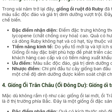
Trong vài năm trở lại đây,
giống ổi ruột đỏ Ruby
đã 
màu sắc độc đáo và giá trị dinh dưỡng vượt trội. Đâ
chế biến.
Đặc điểm nhận diện:
Điểm đặc trưng không thể
lycopene (chất chống oxy hóa) cao. Quả có hươn
cả dòng Ruby không hạt và có hạt, tùy thuộc v
Tiềm năng kinh tế:
Do yếu tố mới lạ và lợi ích
Giống ổi này đặc biệt phù hợp để phát triển các
khách hàng cao cấp và có tiềm năng xuất khẩu 
Ưu điểm:
Màu sắc độc đáo, giá trị dinh dưỡng c
Nhược điểm:
Chi phí đầu tư cây giống ban đầu
một chế độ dinh dưỡng được kiểm soát chặt chẽ,
4. Giống Ổi Trân Châu (Ổi Đông Dư): Giống ổi 
Mặc dù không rầm rộ như các giống ổi lai mới, ổi Tr
là ở thị trường phía Bắc. Đây là một giống ổi đặc sản
Đặc điểm nhận diện:
Quả có kích thước nhỏ đến