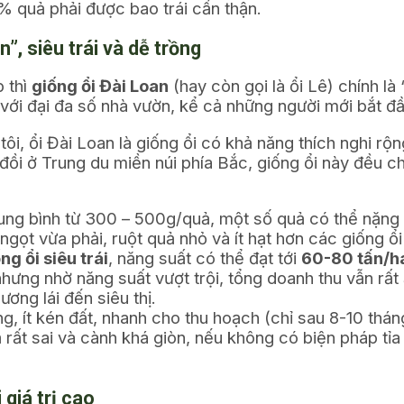
 quả phải được bao trái cẩn thận.
n”, siêu trái và dễ trồng
 thì
giống ổi Đài Loan
(hay còn gọi là ổi Lê) chính l
 với đại đa số nhà vườn, kể cả những người mới bắt đầ
i, ổi Đài Loan là giống ổi có khả năng thích nghi rộ
i ở Trung du miền núi phía Bắc, giống ổi này đều ch
trung bình từ 300 – 500g/quả, một số quả có thể nặn
ị ngọt vừa phải, ruột quả nhỏ và ít hạt hơn các giống ổ
ng ổi siêu trái
, năng suất có thể đạt tới
60-80 tấn/
ng nhờ năng suất vượt trội, tổng doanh thu vẫn rất ấ
ơng lái đến siêu thị.
, ít kén đất, nhanh cho thu hoạch (chỉ sau 8-10 thán
rất sai và cành khá giòn, nếu không có biện pháp tỉa
 giá trị cao