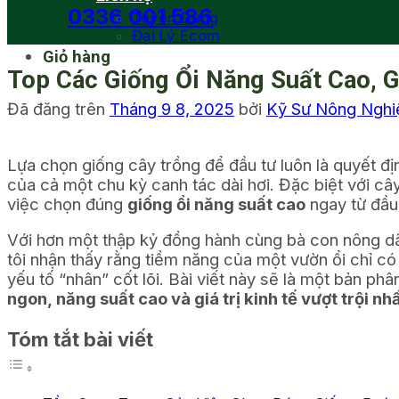
0336 001 586
Tuyển Dụng
Đại Lý Ecom
Giỏ hàng
Top Các Giống Ổi Năng Suất Cao, G
Đã đăng trên
Tháng 9 8, 2025
bởi
Kỹ Sư Nông Ngh
Lựa chọn giống cây trồng để đầu tư luôn là quyết đị
của cả một chu kỳ canh tác dài hơi. Đặc biệt với cây ổ
việc chọn đúng
giống ổi năng suất cao
ngay từ đầu
Với hơn một thập kỷ đồng hành cùng bà con nông dâ
tôi nhận thấy rằng tiềm năng của một vườn ổi chỉ có t
yếu tố “nhân” cốt lõi. Bài viết này sẽ là một bản phân
ngon, năng suất cao và giá trị kinh tế vượt trội nh
Tóm tắt bài viết