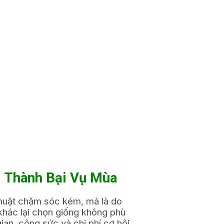
h Thành Bại Vụ Mùa
 thuật chăm sóc kém, mà là do
 khác lại chọn giống không phù
ian, công sức và chi phí cơ hội