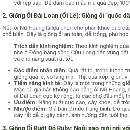
với rệp sáp. Để đảm bảo mẫu mã quả đẹp, 100%
2. Giống Ổi Đài Loan (Ổi Lê): Giống ổi “quốc dâ
Nếu ổi Nữ Hoàng là lựa chọn cho phân khúc cao cấp
phổ biến. Đây là giống ổi an toàn, dễ trồng, phù hợp
Trích dẫn kinh nghiệm:
Theo kinh nghiệm của tô
nhẹ ở Đồng bằng sông Cửu Long đến vùng đất đồ
và cho năng suất rất tốt.
Đặc điểm nhận diện:
Quả rất to, trọng lượng 
giống quả lê, vỏ láng mịn. Thịt quả xốp, giòn, v
Tiềm năng kinh tế:
Đây là một trong những
giố
Mặc dù giá bán không cao bằng ổi Nữ Hoàng, như
ổi Đài Loan cực kỳ rộng, từ các chợ đầu mối, thư
Ưu điểm:
Năng suất cực cao, cây khỏe, dễ trồng
Nhược điểm:
Giá bán ở mức trung bình. Do quả 
cây rất dễ bị gãy cành, ảnh hưởng đến tuổi thọ.
3. Giống Ổi Ruột Đỏ Ruby: Ngôi sao mới nổi với