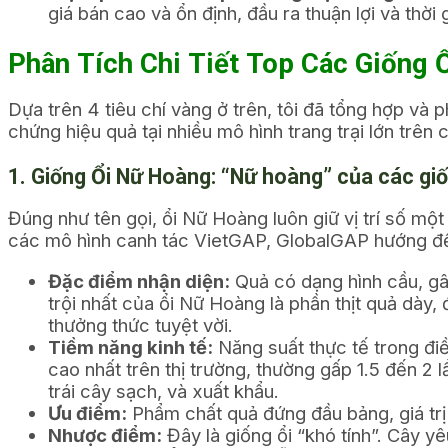
giá bán cao và ổn định, đầu ra thuận lợi và thời 
Phân Tích Chi Tiết Top Các Giống 
Dựa trên 4 tiêu chí vàng ở trên, tôi đã tổng hợp và p
chứng hiệu quả tại nhiều mô hình trang trại lớn trên 
1. Giống Ổi Nữ Hoàng: “Nữ hoàng” của các gi
Đúng như tên gọi, ổi Nữ Hoàng luôn giữ vị trí số một
các mô hình canh tác VietGAP, GlobalGAP hướng đế
Đặc điểm nhận diện:
Quả có dạng hình cầu, gâ
trội nhất của ổi Nữ Hoàng là phần thịt quả dày,
thưởng thức tuyệt vời.
Tiềm năng kinh tế:
Năng suất thực tế trong điề
cao nhất trên thị trường, thường gấp 1.5 đến 2 l
trái cây sạch, và xuất khẩu.
Ưu điểm:
Phẩm chất quả đứng đầu bảng, giá trị
Nhược điểm:
Đây là giống ổi “khó tính”. Cây y