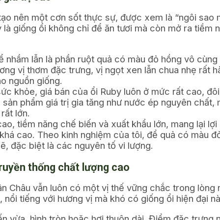
tạo nên một cơn sốt thực sự, được xem là “ngôi sao m
y là giống ổi không chỉ để ăn tươi mà còn mở ra tiềm
 nhầm lẫn là phần ruột quả có màu đỏ hồng vô cùng
g vị thơm đặc trưng, vị ngọt xen lẫn chua nhẹ rất hài
ào nguồn giống.
 sức khỏe, giá bán của ổi Ruby luôn ở mức rất cao, đô
 sản phẩm giá trị gia tăng như nước ép nguyên chất, m
rất lớn.
ao, tiềm năng chế biến và xuất khẩu lớn, mang lại lợi
 khá cao. Theo kinh nghiệm của tôi, để quả có màu đ
 đặc biệt là các nguyên tố vi lượng.
truyền thống chất lượng cao
ân Châu vẫn luôn có một vị thế vững chắc trong lòng 
, nổi tiếng với hương vị mà khó có giống ổi hiện đại n
 vừa, hình tròn hoặc hơi thuôn dài. Điểm đặc trưng n