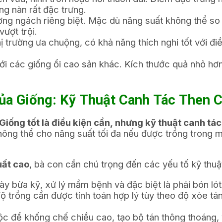
g nàn rất đặc trưng.
ờng ngách riêng biệt. Mặc dù năng suất không thể so 
ượt trội.
trường ưa chuộng, có khả năng thích nghi tốt với đi
ới các giống ổi cao sản khác. Kích thước quả nhỏ hơ
ủa Giống: Kỹ Thuật Canh Tác Then 
Giống tốt là điều kiện cần, nhưng kỹ thuật canh t
 không thể cho năng suất tối đa nếu được trồng trong
uất cao
, bà con cần chú trọng đến các yếu tố kỹ thuậ
y bừa kỹ, xử lý mầm bệnh và đặc biệt là phải bón lót
độ trồng cần được tính toán hợp lý tùy theo độ xòe t
ộc để khống chế chiều cao, tạo bộ tán thông thoáng, v