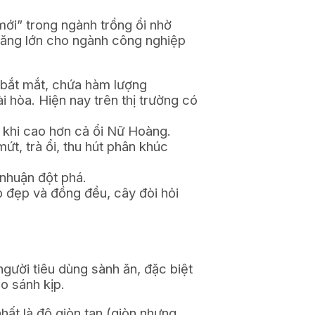
ới” trong ngành trồng ổi nhờ
 năng lớn cho ngành công nghiệp
 bắt mắt, chứa hàm lượng
 hòa. Hiện nay trên thị trường có
i khi cao hơn cả ổi Nữ Hoàng.
ứt, trà ổi, thu hút phân khúc
 nhuận đột phá.
ỏ đẹp và đồng đều, cây đòi hỏi
người tiêu dùng sành ăn, đặc biệt
ào sánh kịp.
hất là độ giòn tan (giòn nhưng