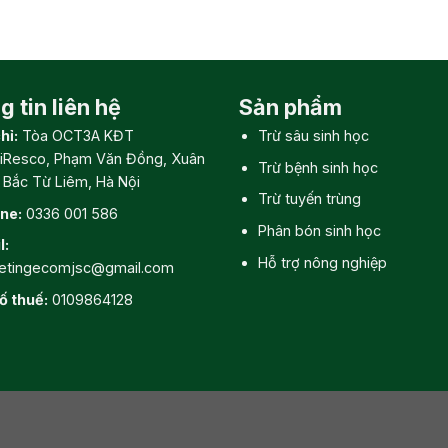
 tin liên hệ
Sản phẩm
hỉ:
Tòa OCT3A KĐT
Trừ sâu sinh học
iResco, Phạm Văn Đồng, Xuân
Trừ bệnh sinh học
, Bắc Từ Liêm, Hà Nội
Trừ tuyến trùng
ine:
0336 001 586
Phân bón sinh học
l:
Hỗ trợ nông nghiệp
etingecomjsc@gmail.com
ố thuế:
0109864128