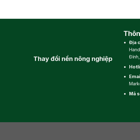
Thông
Địa c
Hand
Đỉnh
Thay đổi
nền nông nghiệp
Hotl
Emai
Mark
Mã s