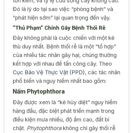
tốn kém, và tỷ lệ cứu sống cây không cao.
Đó là lý do tại sao việc “phòng bệnh” và
“phát hiện sớm” lại quan trọng đến vậy.
“Thủ Phạm” Chính Gây Bệnh Thối Rễ
Đây không phải là cuộc chiến với một kẻ
thù duy nhất. Bệnh thối rễ là một “tổ hợp”
của nhiều tác nhân gây hại, chúng thường
kết hợp với nhau để tấn công cây. Theo
Cục Bảo Vệ Thực Vật (PPD)
, các tác nhân
phổ biến và nguy hiểm nhất bao gồm:
Nấm
Phytophthora
Đây được xem là “kẻ hủy diệt” nguy hiểm
hàng đầu, đặc biệt phát triển mạnh trong
điều kiện mưa nhiều, độ ẩm cao, đất bí
chặt.
Phytophthora
không chỉ gây thối rễ