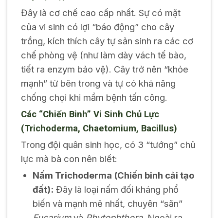
Đây là cơ chế cao cấp nhất. Sự có mặt
của vi sinh có lợi “báo động” cho cây
trồng, kích thích cây tự sản sinh ra các cơ
chế phòng vệ (như làm dày vách tế bào,
tiết ra enzym bảo vệ). Cây trở nên “khỏe
mạnh” từ bên trong và tự có khả năng
chống chọi khi mầm bệnh tấn công.
Các “Chiến Binh” Vi Sinh Chủ Lực
(
Trichoderma
,
Chaetomium
,
Bacillus
)
Trong đội quân sinh học, có 3 “tướng” chủ
lực mà bà con nên biết:
Nấm
Trichoderma
(Chiến binh cải tạo
đất):
Đây là loại nấm đối kháng phổ
biến và mạnh mẽ nhất, chuyên “săn”
Fusarium
và
Phytophthora
. Ngoài ra,