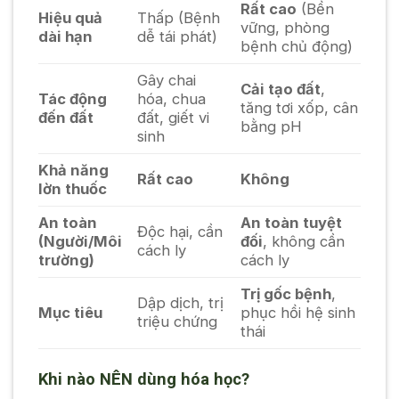
Rất cao
(Bền
Hiệu quả
Thấp (Bệnh
vững, phòng
dài hạn
dễ tái phát)
bệnh chủ động)
Gây chai
Cải tạo đất
,
Tác động
hóa, chua
tăng tơi xốp, cân
đến đất
đất, giết vi
bằng pH
sinh
Khả năng
Rất cao
Không
lờn thuốc
An toàn
An toàn tuyệt
Độc hại, cần
(Người/Môi
đối
, không cần
cách ly
trường)
cách ly
Trị gốc bệnh
,
Dập dịch, trị
Mục tiêu
phục hồi hệ sinh
triệu chứng
thái
Khi nào NÊN dùng hóa học?