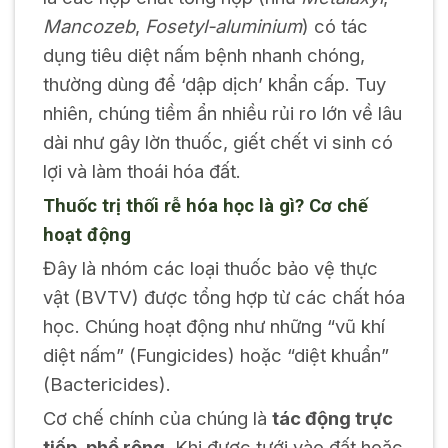
Mancozeb
,
Fosetyl-aluminium
) có tác
dụng tiêu diệt nấm bệnh nhanh chóng,
thường dùng để ‘dập dịch’ khẩn cấp. Tuy
nhiên, chúng tiềm ẩn nhiều rủi ro lớn về lâu
dài như gây lờn thuốc, giết chết vi sinh có
lợi và làm thoái hóa đất.
Thuốc trị thối rễ hóa học là gì? Cơ chế
hoạt động
Đây là nhóm các loại thuốc bảo vệ thực
vật (BVTV) được tổng hợp từ các chất hóa
học. Chúng hoạt động như những “vũ khí
diệt nấm” (Fungicides) hoặc “diệt khuẩn”
(Bactericides).
Cơ chế chính của chúng là
tác động trực
tiếp, phổ rộng
. Khi được tưới vào đất hoặc