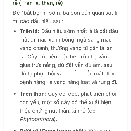
rễ (Trên lá, thân, rễ)
Để “bắt bệnh” sớm, bà con cần quan sát tỉ
mỉ các dấu hiệu sau:
Trên lá:
Dấu hiệu sớm nhất là lá bắt đầu
mất đi màu xanh bóng, ngả sang màu
vàng chanh, thường vàng từ gân lá lan
ra. Cây có biểu hiện héo rũ nhẹ vào
giữa trưa nắng, dù đất vẫn đủ ẩm, sau
đó tự phục hồi vào buổi chiều mát. Khi
bệnh nặng, lá vàng hàng loạt và rụng đi.
Trên thân:
Cây còi cọc, phát triển chồi
non yếu, một số cây có thể xuất hiện
triệu chứng nứt thân, xì mủ (do
Phytophthora
).
Dưới rễ (Quan trọng nhất):
Đừng chỉ