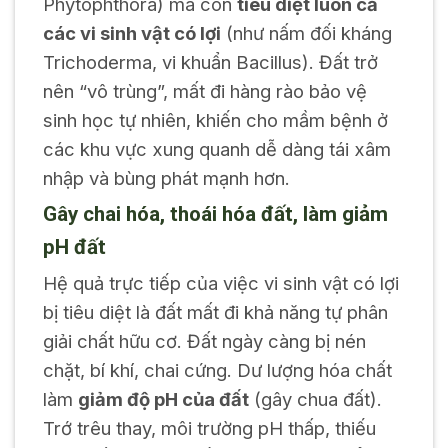
Phytophthora
) mà còn
tiêu diệt luôn cả
các vi sinh vật có lợi
(như nấm đối kháng
Trichoderma
, vi khuẩn
Bacillus
). Đất trở
nên “vô trùng”, mất đi hàng rào bảo vệ
sinh học tự nhiên, khiến cho mầm bệnh ở
các khu vực xung quanh dễ dàng tái xâm
nhập và bùng phát mạnh hơn.
Gây chai hóa, thoái hóa đất, làm giảm
pH đất
Hệ quả trực tiếp của việc vi sinh vật có lợi
bị tiêu diệt là đất mất đi khả năng tự phân
giải chất hữu cơ. Đất ngày càng bị nén
chặt, bí khí, chai cứng. Dư lượng hóa chất
làm
giảm độ pH của đất
(gây chua đất).
Trớ trêu thay, môi trường pH thấp, thiếu