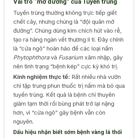
Vai trò “mở đường” của
Tuyến trùng
Tuyến trùng thường không trực tiếp giết
chết cây, nhưng chúng là “đội quân mở
đường”. Chúng dùng kim chích hút vào rễ,
tạo ra hàng ngàn vết thương li ti. Đây chính
là “cửa ngõ” hoàn hảo để các loại nấm
Phytophthora
và
Fusarium
xâm nhập, gây
nên tình trạng “bệnh kép” cực kỳ khó trị.
Kinh nghiệm thực tế:
Rất nhiều nhà vườn
chỉ tập trung phun thuốc trị nấm mà bỏ qua
tuyến trùng. Kết quả là bệnh chỉ thuyên
giảm tạm thời rồi bùng phát trở lại nặng
hơn, vì “cửa ngõ” gây bệnh vẫn còn
nguyên.
Dấu hiệu nhận biết sớm bệnh vàng lá thối