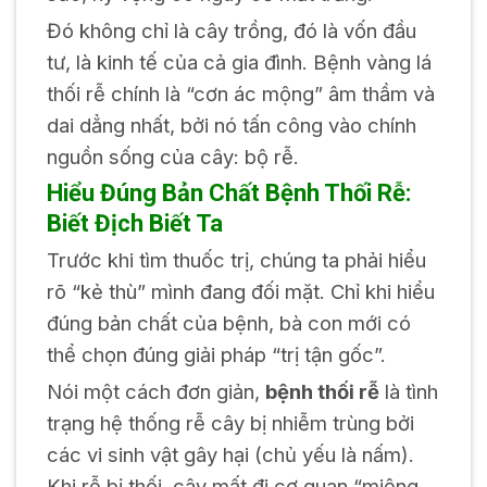
Đó không chỉ là cây trồng, đó là vốn đầu
tư, là kinh tế của cả gia đình. Bệnh vàng lá
thối rễ chính là “cơn ác mộng” âm thầm và
dai dẳng nhất, bởi nó tấn công vào chính
nguồn sống của cây: bộ rễ.
Hiểu Đúng Bản Chất Bệnh Thối Rễ:
Biết Địch Biết Ta
Trước khi tìm thuốc trị, chúng ta phải hiểu
rõ “kẻ thù” mình đang đối mặt. Chỉ khi hiểu
đúng bản chất của bệnh, bà con mới có
thể chọn đúng giải pháp “trị tận gốc”.
Nói một cách đơn giản,
bệnh thối rễ
là tình
trạng hệ thống rễ cây bị nhiễm trùng bởi
các vi sinh vật gây hại (chủ yếu là nấm).
Khi rễ bị thối, cây mất đi cơ quan “miệng