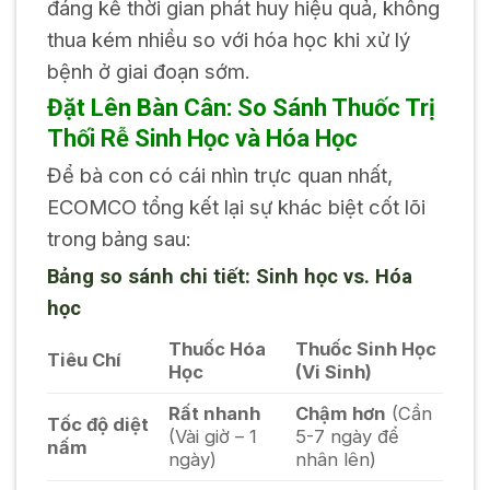
đáng kể thời gian phát huy hiệu quả, không
thua kém nhiều so với hóa học khi xử lý
bệnh ở giai đoạn sớm.
Đặt Lên Bàn Cân: So Sánh Thuốc Trị
Thối Rễ Sinh Học và Hóa Học
Để bà con có cái nhìn trực quan nhất,
ECOMCO tổng kết lại sự khác biệt cốt lõi
trong bảng sau:
Bảng so sánh chi tiết: Sinh học vs. Hóa
học
Thuốc Hóa
Thuốc Sinh Học
Tiêu Chí
Học
(Vi Sinh)
Rất nhanh
Chậm hơn
(Cần
Tốc độ diệt
(Vài giờ – 1
5-7 ngày để
nấm
ngày)
nhân lên)