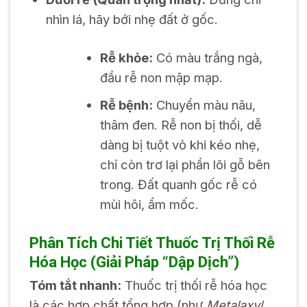
nhìn lá, hãy bới nhẹ đất ở gốc.
Rễ khỏe:
Có màu trắng ngà,
đầu rễ non mập mạp.
Rễ bệnh:
Chuyển màu nâu,
thâm đen. Rễ non bị thối, dễ
dàng bị tuột vỏ khi kéo nhẹ,
chỉ còn trơ lại phần lõi gỗ bên
trong. Đất quanh gốc rễ có
mùi hôi, ẩm mốc.
Phân Tích Chi Tiết Thuốc Trị Thối Rễ
Hóa Học (Giải Pháp “Dập Dịch”)
Tóm tắt nhanh:
Thuốc trị thối rễ hóa học
là các hợp chất tổng hợp (như
Metalaxyl
,