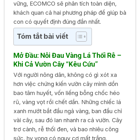
vững, ECOMCO sẽ phân tích toàn diện,
khách quan cả hai phương pháp để giúp bà
con có quyết định đúng đắn nhất.
Tóm tắt bài viết
Mở Đầu: Nỗi Đau Vàng Lá Thối Rễ –
Khi Cả Vườn Cây “Kêu Cứu”
Với người nông dân, không có gì xót xa
hơn việc chứng kiến vườn cây mình dồn
bao tâm huyết, vốn liếng bỗng chốc héo
rũ, vàng vọt rồi chết dần. Những chiếc lá
xanh mướt bắt đầu ngả vàng, ban đầu chỉ
vài cây, sau đó lan nhanh ra cả vườn. Cây
trơ cành, rễ thối đen, và bao nhiêu công
sức, hy vọng có nguy cơ mất trắng.