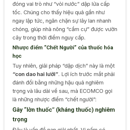
đóng vai trò như “vòi nước” dập lửa cấp
tốc. Chúng cho thấy hiệu quả gần như
ngay lập tức, ngăn chặn sự lây lan nhanh
chóng, giúp nhà nông “cầm cự” được vườn
cây trong thời điểm nguy cấp.
Nhược điểm “Chết Người” của thuốc hóa
học
Tuy nhiên, giải pháp “dập dịch” này là một
“con dao hai lưỡi”
. Lợi ích trước mắt phải
đánh đổi bằng những hậu quả nghiêm
trọng và lâu dài về sau, mà ECOMCO gọi
là những nhược điểm “chết người”:
Gây “lờn thuốc” (kháng thuốc) nghiêm
trọng
Đây là vấn đề nan giải nhất. Vi nấm có