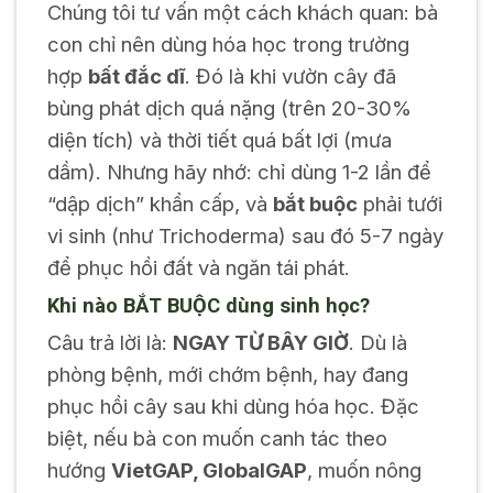
Chúng tôi tư vấn một cách khách quan: bà
con chỉ nên dùng hóa học trong trường
hợp
bất đắc dĩ
. Đó là khi vườn cây đã
bùng phát dịch quá nặng (trên 20-30%
diện tích) và thời tiết quá bất lợi (mưa
dầm). Nhưng hãy nhớ: chỉ dùng 1-2 lần để
“dập dịch” khẩn cấp, và
bắt buộc
phải tưới
vi sinh (như Trichoderma) sau đó 5-7 ngày
để phục hồi đất và ngăn tái phát.
Khi nào BẮT BUỘC dùng sinh học?
Câu trả lời là:
NGAY TỪ BÂY GIỜ
. Dù là
phòng bệnh, mới chớm bệnh, hay đang
phục hồi cây sau khi dùng hóa học. Đặc
biệt, nếu bà con muốn canh tác theo
hướng
VietGAP, GlobalGAP
, muốn nông