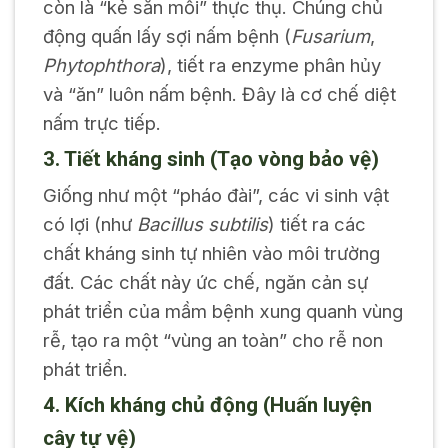
còn là “kẻ săn mồi” thực thụ. Chúng chủ
động quấn lấy sợi nấm bệnh (
Fusarium
,
Phytophthora
), tiết ra enzyme phân hủy
và “ăn” luôn nấm bệnh. Đây là cơ chế diệt
nấm trực tiếp.
3. Tiết kháng sinh (Tạo vòng bảo vệ)
Giống như một “pháo đài”, các vi sinh vật
có lợi (như
Bacillus subtilis
) tiết ra các
chất kháng sinh tự nhiên vào môi trường
đất. Các chất này ức chế, ngăn cản sự
phát triển của mầm bệnh xung quanh vùng
rễ, tạo ra một “vùng an toàn” cho rễ non
phát triển.
4. Kích kháng chủ động (Huấn luyện
cây tự vệ)