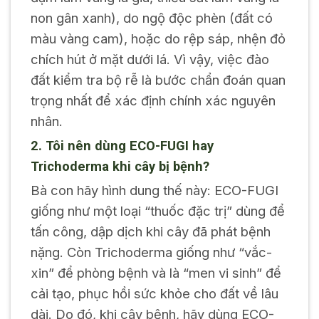
non gân xanh), do ngộ độc phèn (đất có
màu vàng cam), hoặc do rệp sáp, nhện đỏ
chích hút ở mặt dưới lá. Vì vậy, việc đào
đất kiểm tra bộ rễ là bước chẩn đoán quan
trọng nhất để xác định chính xác nguyên
nhân.
2. Tôi nên dùng ECO-FUGI hay
Trichoderma khi cây bị bệnh?
Bà con hãy hình dung thế này: ECO-FUGI
giống như một loại “thuốc đặc trị” dùng để
tấn công, dập dịch khi cây đã phát bệnh
nặng. Còn Trichoderma giống như “vắc-
xin” để phòng bệnh và là “men vi sinh” để
cải tạo, phục hồi sức khỏe cho đất về lâu
dài. Do đó, khi cây bệnh, hãy dùng ECO-