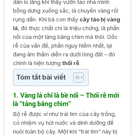
dân lo lắng khi thấy vườn táo nhà mình
bỗng dưng xuống sắc, lá chuyển vàng rồi
rụng dần. Khi bà con thấy
cây táo bị vàng
lá
, đó thực chất chỉ là triệu chứng, là phần
nổi của một tảng băng chìm mà thôi. Gốc
rễ của vấn đề, phần nguy hiểm nhất, lại
đang âm thầm diễn ra dưới lòng đất – đó
chính là hiện tượng
thối rễ
.
Tóm tắt bài viết
1. Vàng lá chỉ là bề nổi – Thối rễ mới
là “tảng băng chìm”
Bộ rễ được ví như trái tim của cây trồng,
có nhiệm vụ hút nước và dinh dưỡng để
nuôi toàn bộ cây. Một khi “trái tim” này bị