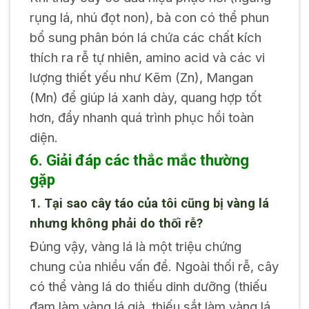
rụng lá, nhú đọt non), bà con có thể phun
bổ sung phân bón lá chứa các chất kích
thích ra rễ tự nhiên, amino acid và các vi
lượng thiết yếu như Kẽm (Zn), Mangan
(Mn) để giúp lá xanh dày, quang hợp tốt
hơn, đẩy nhanh quá trình phục hồi toàn
diện.
6. Giải đáp các thắc mắc thường
gặp
1. Tại sao cây táo của tôi cũng bị vàng lá
nhưng không phải do thối rễ?
Đúng vậy, vàng lá là một triệu chứng
chung của nhiều vấn đề. Ngoài thối rễ, cây
có thể vàng lá do thiếu dinh dưỡng (thiếu
đạm làm vàng lá già, thiếu sắt làm vàng lá