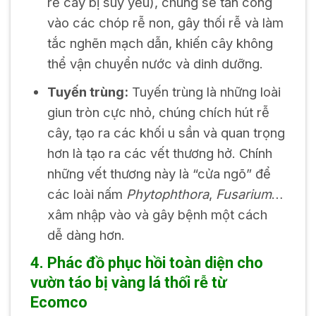
rễ cây bị suy yếu), chúng sẽ tấn công
vào các chóp rễ non, gây thối rễ và làm
tắc nghẽn mạch dẫn, khiến cây không
thể vận chuyển nước và dinh dưỡng.
Tuyến trùng:
Tuyến trùng là những loài
giun tròn cực nhỏ, chúng chích hút rễ
cây, tạo ra các khối u sần và quan trọng
hơn là tạo ra các vết thương hở. Chính
những vết thương này là “cửa ngõ” để
các loài nấm
Phytophthora
,
Fusarium
…
xâm nhập vào và gây bệnh một cách
dễ dàng hơn.
4. Phác đồ phục hồi toàn diện cho
vườn táo bị vàng lá thối rễ từ
Ecomco