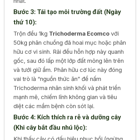
nhất.
Bước 3: Tái tạo môi trường đất (Ngày
thứ 10):
Trộn đều 1kg
Trichoderma Ecomco
với
50kg phân chuồng đã hoai mục hoặc phân
hữu cơ vi sinh. Rải đều hỗn hợp này quanh
gốc, sau đó lấp một lớp đất mỏng lên trên
và tưới giữ ẩm. Phân hữu cơ lúc này đóng
vai trò là “nguồn thức ăn” để nấm
Trichoderma nhân sinh khối và phát triển
mạnh mẽ, chiếm lĩnh không gian và tiêu
diệt các mầm bệnh còn sót lại.
Bước 4: Kích thích ra rễ và dưỡng cây
(Khi cây bắt đầu nhú lộc):
Khi thấy cây có dấu hiệu phục hồi (ngừng