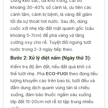
Dùng kéo sắc, đã khử trùng, cắt bỏ
khoảng 30-40% số cành lá, ưu tiên các
cành tăm, cành bị bệnh, lá vàng để giảm
tối đa sự thoát hơi nước. Sau đó, dùng
cuốc xới nhẹ lớp đất mặt quanh gốc (sâu
khoảng 5-7cm) để phá váng và tăng
cường oxy cho rễ. Tuyệt đối ngưng tưới
nước trong 2-3 ngày tiếp theo.
Bước 2: Xử lý diệt nấm (Ngày thứ 3):
Kiểm tra độ ẩm đất, nếu đất quá khô có
thể tưới nhẹ. Pha
ECO-FUGI
theo đúng liều
lượng khuyến cáo trên bao bì, tưới đều và
đẫm dung dịch quanh vùng tán lá chiếu
xuống, đảm bảo thuốc ngấm sâu xuống
lớp đất 15-20cm nơi rễ tơ tập trung nhiều