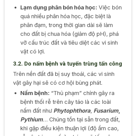
Lạm dụng phân bón hóa học:
Việc bón
quá nhiều phân hóa học, đặc biệt là
phân đạm, trong thời gian dài sẽ làm
cho đất bị chua hóa (giảm độ pH), phá
vỡ cấu trúc đất và tiêu diệt các vi sinh
vật có lợi.
3.2. Do nấm bệnh và tuyến trùng tấn công
Trên nền đất đã bị suy thoái, các vi sinh
vật gây hại sẽ có cơ hội bùng phát.
Nấm bệnh:
“Thủ phạm” chính gây ra
bệnh thối rễ trên cây táo là các loài
nấm đất như
Phytophthora
,
Fusarium
,
Pythium
… Chúng tồn tại sẵn trong đất,
khi gặp điều kiện thuận lợi (độ ẩm cao,