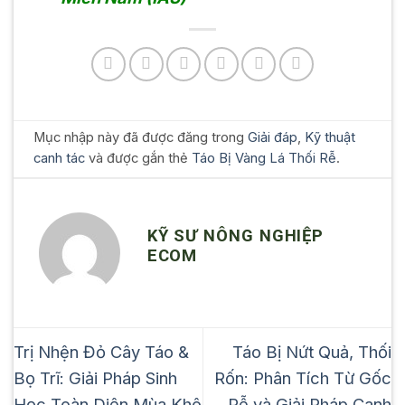
Mục nhập này đã được đăng trong
Giải đáp
,
Kỹ thuật
canh tác
và được gắn thẻ
Táo Bị Vàng Lá Thối Rễ
.
KỸ SƯ NÔNG NGHIỆP
ECOM
Trị Nhện Đỏ Cây Táo &
Táo Bị Nứt Quả, Thối
Bọ Trĩ: Giải Pháp Sinh
Rốn: Phân Tích Từ Gốc
Học Toàn Diện Mùa Khô
Rễ và Giải Pháp Canh