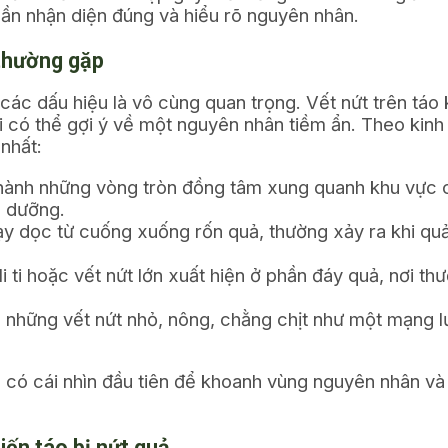
cần nhận diện đúng và hiểu rõ nguyên nhân.
 thường gặp
ác dấu hiệu là vô cùng quan trọng. Vết nứt trên táo
ại có thể gợi ý về một nguyên nhân tiềm ẩn. Theo kin
nhất:
thành những vòng tròn đồng tâm xung quanh khu vực 
h dưỡng.
y dọc từ cuống xuống rốn quả, thường xảy ra khi quả
li ti hoặc vết nứt lớn xuất hiện ở phần đáy quả, nơi
 những vết nứt nhỏ, nông, chằng chịt như một mạng lư
 có cái nhìn đầu tiên để khoanh vùng nguyên nhân v
ến táo bị nứt quả