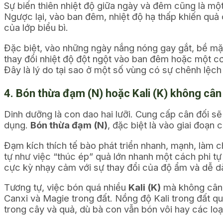
Sự biến thiên nhiệt độ giữa ngày và đêm cũng là một
Ngược lại, vào ban đêm, nhiệt độ hạ thấp khiến quả c
của lớp biểu bì.
Đặc biệt, vào những ngày nắng nóng gay gắt, bề mặt
thay đổi nhiệt độ đột ngột vào ban đêm hoặc một cơn 
Đây là lý do tại sao ở một số vùng có sự chênh lệch
4. Bón thừa đạm (N) hoặc Kali (K) không cân
Dinh dưỡng là con dao hai lưỡi. Cung cấp cân đối s
dụng.
Bón thừa đạm (N)
, đặc biệt là vào giai đoạn 
Đạm kích thích tế bào phát triển nhanh, mạnh, làm c
tự như việc “thúc ép” quả lớn nhanh một cách phi tự 
cực kỳ nhạy cảm với sự thay đổi của độ ẩm và dễ dà
Tương tự, việc bón quá nhiều
Kali (K)
mà không cân đ
Canxi và Magie trong đất. Nồng độ Kali trong đất qu
trong cây và quả, dù bà con vẫn bón vôi hay các lo