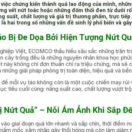
n việc chứng kiến thành quả lao động của mình, nhữn
ng vết nứt toác hoặc những đốm thối đen từ dưới rố
 suất, chất lượng và giá trị thương phẩm, trực tiếp
là hai trong số những vấn đề sinh lý phổ biến và gây
áo Bị Đe Dọa Bởi Hiện Tượng Nứt Qu
nghiệp Việt, ECOMCO thấu hiểu sâu sắc những trăn trở
cây trồng đều là những nguyên nhân khoa học phức t
iết này không chỉ đơn thuần chỉ ra triệu chứng, mà sẽ
 những giải pháp phòng trị toàn diện, hiệu quả và bề
để mỗi vụ táo không còn là một cuộc chiến may rủi với
ục tiêu cuối cùng: năng suất cao, chất lượng vượt tr
Bị Nứt Quả” – Nỗi Ám Ảnh Khi Sắp 
ào giai đoạn quả lớn nhanh và sắp chín, thời điểm m
n, nấm mốc xâm nhập gây thối hỏng mà còn làm giảm n