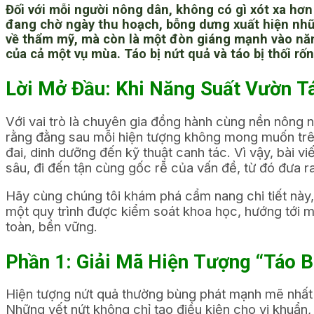
Đối với mỗi người nông dân, không có gì xót xa hơ
đang chờ ngày thu hoạch, bỗng dưng xuất hiện nhữ
về thẩm mỹ, mà còn là một đòn giáng mạnh vào năng
của cả một vụ mùa.
Táo bị nứt quả
và
táo bị thối rốn
Lời Mở Đầu: Khi Năng Suất Vườn T
Với vai trò là chuyên gia đồng hành cùng nền nông 
rằng đằng sau mỗi hiện tượng không mong muốn trên 
đai, dinh dưỡng đến kỹ thuật canh tác. Vì vậy, bài v
sâu, đi đến tận cùng gốc rễ của vấn đề, từ đó đưa ra
Hãy cùng chúng tôi khám phá cẩm nang chi tiết này, 
một quy trình được kiểm soát khoa học, hướng tới m
toàn, bền vững.
Phần 1: Giải Mã Hiện Tượng “Táo 
Hiện tượng nứt quả thường bùng phát mạnh mẽ nhất v
Những vết nứt không chỉ tạo điều kiện cho vi khuẩ