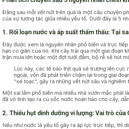
Đằng sau mỗi vết nứt trên quả là một câu chuyện ph
của sự tương tác giữa nhiều yếu tố. Dưới đây là 5 
1. Rối loạn nước và áp suất thẩm thấu: Tại s
Đây được xem là nguyên nhân phổ biến và trực tiếp 
hạn co giãn của nó. Khi cây trải qua một giai đoạn 
trận mưa lớn hoặc một đợt tưới đẫm, bộ rễ sẽ hút m
Lúc này, các tế bào thịt quả sẽ trương lên cực n
ngoài, vốn đã phát triển chậm lại trong giai đoạ
“xé toạc”, gây ra những vết nứt sâu và nghiêm 
Một sai lầm phổ biến mà nhiều nhà vườn mắc phải là 
đã vô tình tạo ra cú sốc nước hoàn hảo cho cây, dẫn
2. Thiếu hụt dinh dưỡng vi lượng: Vai trò của 
Nếu như nước là yếu tố gây ra áp lực trực tiếp, thì 