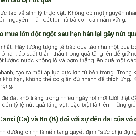
ức tạp về sinh lý thực vật. Không có một nguyên nhâ
nhóm nguyên nhân cốt lõi mà bà con cần nắm vững.
ao mưa lớn đột ngột sau hạn hán lại gây nứt qu
nhất. Hãy tưởng tượng tế bào quả táo như một quả bón
khô hạn, áp suất thẩm thấu trong quả tăng lên để giữ
ột lượng nước khổng lồ và bơm thẳng lên quả một các
hanh, tạo ra một áp lực cực lớn từ bên trong. Trong k
n khô hạn, không thể co giãn đủ nhanh để thích ứng. Kế
trọng.
để đất khô trắng trong nhiều ngày rồi mới tưới thật đ
 đến tỷ lệ nứt quả tăng vọt, đặc biệt là trên những g
Canxi (Ca) và Bo (B) đối với sự dẻo dai của vỏ
dinh dưỡng chính là nền tảng quyết định “sức chịu đựn