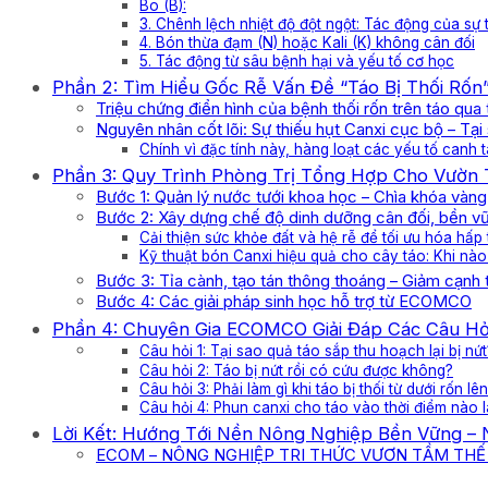
Bo (B):
3. Chênh lệch nhiệt độ đột ngột: Tác động của sự
4. Bón thừa đạm (N) hoặc Kali (K) không cân đối
5. Tác động từ sâu bệnh hại và yếu tố cơ học
Phần 2: Tìm Hiểu Gốc Rễ Vấn Đề “Táo Bị Thối Rốn” 
Triệu chứng điển hình của bệnh thối rốn trên táo qua 
Nguyên nhân cốt lõi: Sự thiếu hụt Canxi cục bộ – Tạ
Chính vì đặc tính này, hàng loạt các yếu tố canh tá
Phần 3: Quy Trình Phòng Trị Tổng Hợp Cho Vườn 
Bước 1: Quản lý nước tưới khoa học – Chìa khóa vàn
Bước 2: Xây dựng chế độ dinh dưỡng cân đối, bền v
Cải thiện sức khỏe đất và hệ rễ để tối ưu hóa hấp
Kỹ thuật bón Canxi hiệu quả cho cây táo: Khi nà
Bước 3: Tỉa cành, tạo tán thông thoáng – Giảm cạnh 
Bước 4: Các giải pháp sinh học hỗ trợ từ ECOMCO
Phần 4: Chuyên Gia ECOMCO Giải Đáp Các Câu Hỏ
Câu hỏi 1: Tại sao quả táo sắp thu hoạch lại bị nứt
Câu hỏi 2: Táo bị nứt rồi có cứu được không?
Câu hỏi 3: Phải làm gì khi táo bị thối từ dưới rốn lê
Câu hỏi 4: Phun canxi cho táo vào thời điểm nào l
Lời Kết: Hướng Tới Nền Nông Nghiệp Bền Vững – 
ECOM – NÔNG NGHIỆP TRI THỨC VƯƠN TẦM THẾ 