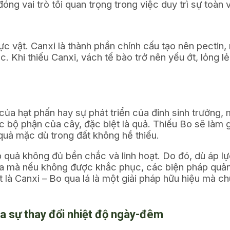
óng vai trò tối quan trọng trong việc duy trì sự toàn
c vật. Canxi là thành phần chính cấu tạo nên pectin,
. Khi thiếu Canxi, vách tế bào trở nên yếu ớt, lỏng lẻ
ủa hạt phấn hay sự phát triển của đỉnh sinh trưởng, 
c bộ phận của cây, đặc biệt là quả. Thiếu Bo sẽ làm
 quả mặc dù trong đất không hề thiếu.
vỏ quả không đủ bền chắc và linh hoạt. Do đó, dù áp 
 xa mà nếu không được khắc phục, các biện pháp quản 
 là Canxi – Bo qua lá là một giải pháp hữu hiệu mà ch
ủa sự thay đổi nhiệt độ ngày-đêm