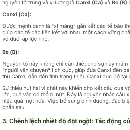
nguyên tố trung và vi lượng là
Canxi (Ca)
và
Bo (B)
đ
Canxi (Ca):
Được mệnh danh là “xi măng” gắn kết các tế bào thự
giúp các tế bào liên kết với nhau một cách vững chắc
vỡ dưới áp lực nhỏ.
Bo (B):
Nguyên tố này không chỉ cần thiết cho sự nảy mầm c
“người vận chuyển” tích cực, giúp đưa Canxi đến cá
thu Canxi, dẫn đến tình trạng thiếu Canxi cục bộ tại
Sự thiếu hụt hai vi chất này khiến cho kết cấu của 
lớn, quả vẫn có thể bị nứt. Đây là nguyên nhân sâu
hiệu quả một nửa. Việc bổ sung dinh dưỡng, đặc biệt
phần sau.
3. Chênh lệch nhiệt độ đột ngột: Tác động c