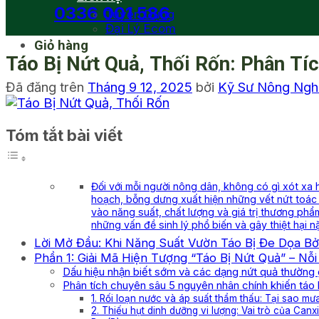
0336 001 586
Tuyển Dụng
Đại Lý Ecom
Giỏ hàng
Táo Bị Nứt Quả, Thối Rốn: Phân Tí
Đã đăng trên
Tháng 9 12, 2025
bởi
Kỹ Sư Nông Ng
Tóm tắt bài viết
Đối với mỗi người nông dân, không có gì xót xa
hoạch, bỗng dưng xuất hiện những vết nứt toác 
vào năng suất, chất lượng và giá trị thương phẩm
những vấn đề sinh lý phổ biến và gây thiệt hại n
Lời Mở Đầu: Khi Năng Suất Vườn Táo Bị Đe Dọa Bở
Phần 1: Giải Mã Hiện Tượng “Táo Bị Nứt Quả” – 
Dấu hiệu nhận biết sớm và các dạng nứt quả thường
Phân tích chuyên sâu 5 nguyên nhân chính khiến táo 
1. Rối loạn nước và áp suất thẩm thấu: Tại sao mư
2. Thiếu hụt dinh dưỡng vi lượng: Vai trò của Canx