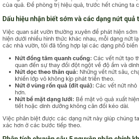
của quả. Để phòng trị hiệu quả, trước hết chúng ta 
Dấu hiệu nhận biết sớm và các dạng nứt quả
Việc quan sát vườn thường xuyên để phát hiện sớm c
hiện dưới nhiều hình thức khác nhau, mỗi dạng nứt l
các nhà vườn, tôi đã tổng hợp lại các dạng phổ biến 
Nứt đồng tâm quanh cuống:
Các vết nứt tạo 
quan đến sự thay đổi đột ngột về độ ẩm và din
Nứt dọc theo thân quả:
Những vết nứt sâu, chạ
khiến lớp vỏ không kịp phát triển theo.
Nứt ở vùng rốn quả (đít quả):
Các vết nứt nhỏ 
hơn.
Nứt bề mặt dạng lưới:
Bề mặt vỏ quả xuất hiện
tiết hoặc dinh dưỡng không cân đối kéo dài.
Việc phân biệt được các dạng nứt này giúp chúng ta
xác hơn ở các bước tiếp theo.
Phân tích chuyên sâu 5 nguyên nhân chính khi