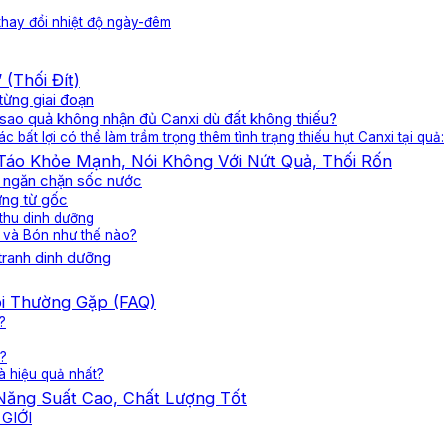
 thay đổi nhiệt độ ngày-đêm
(Thối Đít)
từng giai đoạn
i sao quả không nhận đủ Canxi dù đất không thiếu?
c bất lợi có thể làm trầm trọng thêm tình trạng thiếu hụt Canxi tại quả:
Táo Khỏe Mạnh, Nói Không Với Nứt Quả, Thối Rốn
g ngăn chặn sốc nước
ững từ gốc
 thu dinh dưỡng
o và Bón như thế nào?
tranh dinh dưỡng
i Thường Gặp (FAQ)
?
n?
à hiệu quả nhất?
Năng Suất Cao, Chất Lượng Tốt
GIỚI