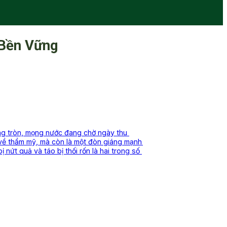
 Bền Vững
ăng tròn, mọng nước đang chờ ngày thu
 về thẩm mỹ, mà còn là một đòn giáng mạnh
 nứt quả và táo bị thối rốn là hai trong số