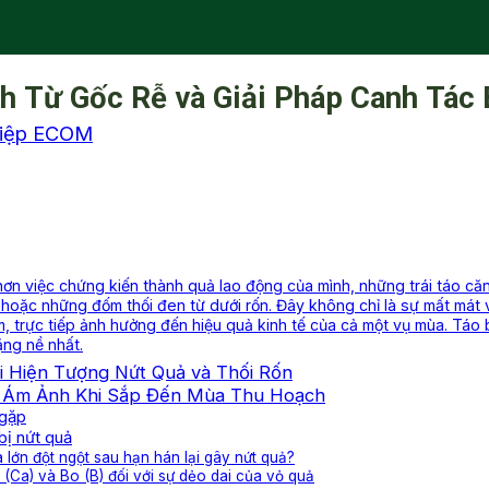
ch Từ Gốc Rễ và Giải Pháp Canh Tác
hiệp ECOM
 hơn việc chứng kiến thành quả lao động của mình, những trái táo c
hoặc những đốm thối đen từ dưới rốn. Đây không chỉ là sự mất mát
, trực tiếp ảnh hưởng đến hiệu quả kinh tế của cả một vụ mùa. Táo bị
ặng nề nhất.
i Hiện Tượng Nứt Quả và Thối Rốn
Nỗi Ám Ảnh Khi Sắp Đến Mùa Thu Hoạch
 gặp
bị nứt quả
a lớn đột ngột sau hạn hán lại gây nứt quả?
i (Ca) và Bo (B) đối với sự dẻo dai của vỏ quả