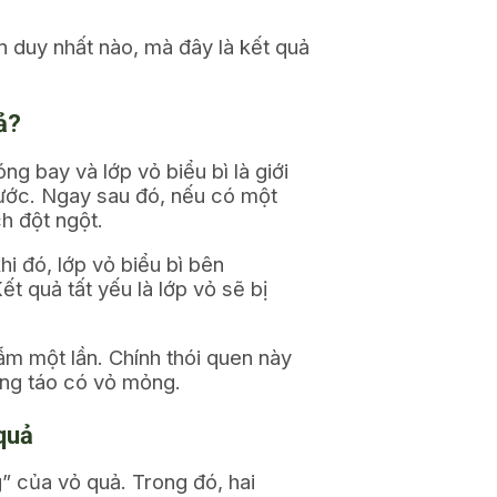
n duy nhất nào, mà đây là kết quả
ả?
g bay và lớp vỏ biểu bì là giới
 nước. Ngay sau đó, nếu có một
h đột ngột.
hi đó, lớp vỏ biểu bì bên
t quả tất yếu là lớp vỏ sẽ bị
ẫm một lần. Chính thói quen này
iống táo có vỏ mỏng.
 quả
g” của vỏ quả. Trong đó, hai