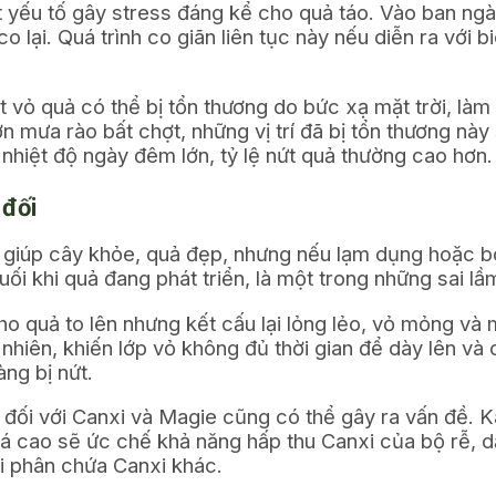
 yếu tố gây stress đáng kể cho quả táo. Vào ban ngày
o lại. Quá trình co giãn liên tục này nếu diễn ra với 
 vỏ quả có thể bị tổn thương do bức xạ mặt trời, làm
mưa rào bất chợt, những vị trí đã bị tổn thương này s
 nhiệt độ ngày đêm lớn, tỷ lệ nứt quả thường cao hơn.
 đối
ẽ giúp cây khỏe, quả đẹp, nhưng nếu lạm dụng hoặc bó
cuối khi quả đang phát triển, là một trong những sai lầ
ho quả to lên nhưng kết cấu lại lỏng lẻo, vỏ mỏng và
nhiên, khiến lớp vỏ không đủ thời gian để dày lên và 
ng bị nứt.
ối với Canxi và Magie cũng có thể gây ra vấn đề. Kal
á cao sẽ ức chế khả năng hấp thu Canxi của bộ rễ, dẫ
ại phân chứa Canxi khác.