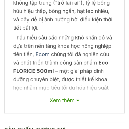
không tập trung (“trổ lai rai”), tỷ lệ bông
hữu hiệu thấp, bông ngắn, hạt lép nhiều,
và cây dễ bị ảnh hưởng bởi điều kiện thời
tiết bất lợi.
Thấu hiểu sâu sắc những khó khăn đó và
dựa trên nền tảng khoa học nông nghiệp
tiên tiến,
Ecom
chúng tôi đã nghiên cứu
và phát triển thành công sản phẩm
Eco
FLORICE 500ml
– một giải pháp dinh
dưỡng chuyên biệt, được thiết kế khoa
học nhằm mục tiêu tối ưu hóa hiệu suất
giai đoạn trổ bông của cây lúa.
Xem thêm
Thành Phần và Cơ Chế Tác Động
của Eco FLORICE 500ml
Eco FLORICE không chỉ là một hỗn hợp