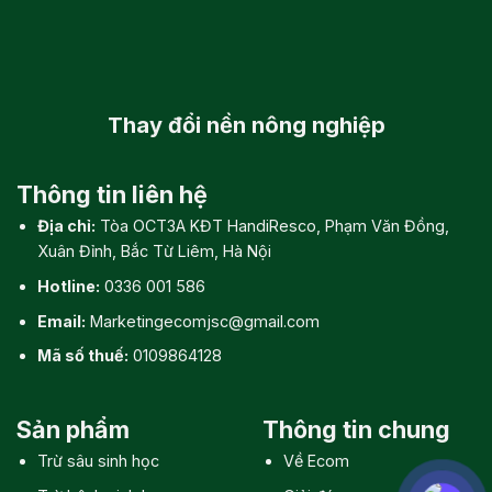
phát triển bộ rễ và chuyển
hóa năng lượng. Kali (K) cực
kỳ quan trọng trong việc vận
Thay đổi
nền nông nghiệp
chuyển dinh dưỡng về bông,
tăng cường độ cứng cáp cho
thân lá, hỗ trợ quá trình vào
Thông tin liên hệ
chắc và tăng sức chống chịu
Địa chỉ:
Tòa OCT3A KĐT HandiResco, Phạm Văn Đồng,
stress.
Xuân Đỉnh, Bắc Từ Liêm, Hà Nội
Hotline:
0336 001 586
Axit Humic (C): 1,5%:
Email:
Marketingecomjsc@gmail.com
Mã số thuế:
0109864128
Hoạt động như một chất kích
thích sinh học tự nhiên, Axit
Sản phẩm
Thông tin chung
Humic giúp cải thiện khả năng
Trừ sâu sinh học
Về Ecom
hấp thu các dưỡng chất khác,