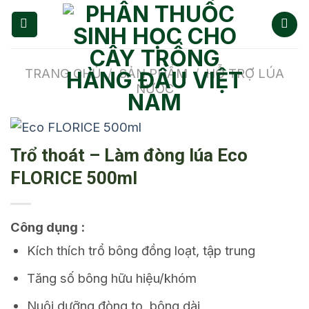
Chuyển
đến
nội
dung
TRANG CHỦ
/
SẢN PHẨM
/
HỖ TRỢ LÚA
NƯỚC
Trổ thoát – Làm đòng lúa Eco
FLORICE 500ml
Công dụng :
Kích thích trổ bông đồng loạt, tập trung
Tăng số bông hữu hiệu/khóm
Nuôi dưỡng đòng to, bông dài