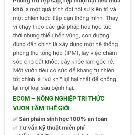
Phòng trừ rệp sáp, rệp muội hại tiêu mùa
khô
là một quá trình đòi hỏi sự kiên trì và
một chiến lược tiếp cận thông minh. Thay
vì chạy theo các giải pháp hóa học tức
thời nhưng thiếu bền vững, con đường
đúng đắn chính là xây dựng một hệ thống
phòng thủ tổng hợp (IPM), lấy việc chăm
sóc cho đất khỏe, cây khỏe làm gốc rễ.
Một vườn tiêu có sức đề kháng tự nhiên
tốt chính là “vũ khí” lợi hại nhất để chống
lại mọi loại sâu bệnh hại.
ECOM – NÔNG NGHIỆP TRI THỨC
VƯƠN TẦM THẾ GIỚI
✅
Sản phẩm sinh học 100% an toàn
✅
Tư vấn kỹ thuật miễn phí