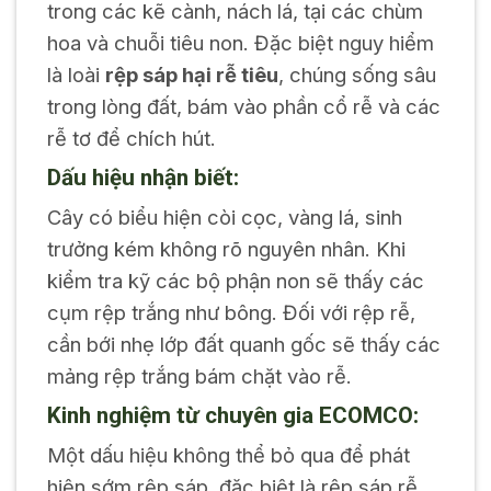
trong các kẽ cành, nách lá, tại các chùm
hoa và chuỗi tiêu non. Đặc biệt nguy hiểm
là loài
rệp sáp hại rễ tiêu
, chúng sống sâu
trong lòng đất, bám vào phần cổ rễ và các
rễ tơ để chích hút.
Dấu hiệu nhận biết:
Cây có biểu hiện còi cọc, vàng lá, sinh
trưởng kém không rõ nguyên nhân. Khi
kiểm tra kỹ các bộ phận non sẽ thấy các
cụm rệp trắng như bông. Đối với rệp rễ,
cần bới nhẹ lớp đất quanh gốc sẽ thấy các
mảng rệp trắng bám chặt vào rễ.
Kinh nghiệm từ chuyên gia ECOMCO:
Một dấu hiệu không thể bỏ qua để phát
hiện sớm rệp sáp, đặc biệt là rệp sáp rễ,