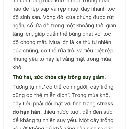
ít mưa trong mùa khô là môi trường hoàn
hảo để rệp sáp và rệp muội đẩy nhanh tốc
độ sinh sản. Vòng đời của chúng được rút
ngắn, số lứa đẻ trong một khoảng thời gian
tăng lên, giúp quần thể bùng phát với tốc
độ chóng mặt. Mưa lớn là kẻ thù tự nhiên
của chúng, có thể rửa trôi và tiêu diệt rệp,
nhưng yếu tố này lại vắng mặt trong mùa
khô.
Thứ hai, sức khỏe cây trồng suy giảm.
Tương tự như cơ thể con người, cây trồng
cũng có “hệ miễn dịch”. Trong mùa khô,
cây tiêu phải đối mặt với tình trạng
stress
do hạn hán
, thiếu nước tưới, dẫn đến sức
đề kháng tự nhiên suy yếu. Một cây trồng
yếu ớt không đủ khả năng sản sinh ra các