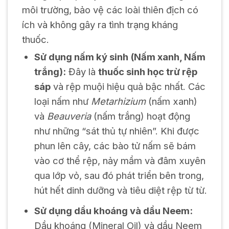
môi trường, bảo vệ các loài thiên địch có
ích và không gây ra tình trạng kháng
thuốc.
Sử dụng nấm ký sinh (Nấm xanh, Nấm
trắng):
Đây là
thuốc sinh học trừ rệp
sáp
và rệp muội hiệu quả bậc nhất. Các
loại nấm như
Metarhizium
(nấm xanh)
và
Beauveria
(nấm trắng) hoạt động
như những “sát thủ tự nhiên”. Khi được
phun lên cây, các bào tử nấm sẽ bám
vào cơ thể rệp, nảy mầm và đâm xuyên
qua lớp vỏ, sau đó phát triển bên trong,
hút hết dinh dưỡng và tiêu diệt rệp từ từ.
Sử dụng dầu khoáng và dầu Neem:
Dầu khoáng (Mineral Oil) và dầu Neem