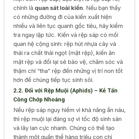
chính là
quan sát loài kiến
. Nếu bạn thấy
có những đường đi của kiến xuất hiện
nhiều và liên tục quanh gốc tiêu, hãy kiểm
tra ngay lập tức. Kiến và rệp sáp có mối
quan hệ cộng sinh: rệp hút nhựa cây và
thải ra chất thải ngọt (mật rệp), kiến ăn
mật rệp và đổi lại sẽ bảo vệ, chăm sóc và
thậm chí “tha” rệp đến những vị trí non tốt
hơn để chúng tiếp tục sinh sôi.
2.2. Đối với Rệp Muội (Aphids) – Kẻ Tấn
Công Chớp Nhoáng
Nếu rệp sáp nguy hiểm vì khả năng ẩn náu,
thì rệp muội lại đáng sợ vì tốc độ sinh sản
và lây lan cực nhanh. Chúng có thể tạo
thành một quần thể hàng triệu con chỉ