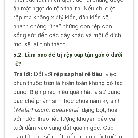
ăn mật ngọt do rệp thải ra. Nếu chỉ diệt
rệp mà không xử lý kiến, đàn kiến sẽ
nhanh chóng “tha” những con rệp còn
sống sót đến các cây khác và một ổ dịch
mới sẽ lại hình thành.
5.2. Làm sao để trị rệp sáp tận gốc ở dưới
rễ?
Trả lời:
Đối với
rệp sáp hại rễ tiêu
, việc
phun thuốc trên lá hoàn toàn không có tác
dụng. Biện pháp hiệu quả nhất là sử dụng
các chế phẩm sinh học chứa nấm ký sinh
(
Metarhizium
,
Beauveria
) dạng bột, hòa
với nước theo liều lượng khuyến cáo và
tưới đẫm vào vùng đất quanh gốc. Các
bào tử nấm sẽ phát triển trong môi trường