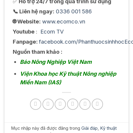
✅
Hỗ trợ 24/7 trong quá trình sử dụng
📞 Liên hệ ngay:
0336 001 586
🌐 Website:
www.ecomco.vn
Youtube
:
Ecom TV
Fanpage:
facebook.com/PhanthuocsinhhocEc
Nguồn tham khảo :
Báo Nông Nghiệp Việt Nam
Viện Khoa học Kỹ thuật Nông nghiệp
Miền Nam (IAS)
Mục nhập này đã được đăng trong
Giải đáp
,
Kỹ thuật