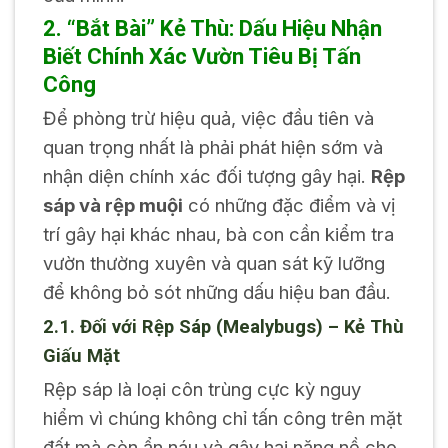
2. “Bắt Bài” Kẻ Thù: Dấu Hiệu Nhận
Biết Chính Xác Vườn Tiêu Bị Tấn
Công
Để phòng trừ hiệu quả, việc đầu tiên và
quan trọng nhất là phải phát hiện sớm và
nhận diện chính xác đối tượng gây hại.
Rệp
sáp và rệp muội
có những đặc điểm và vị
trí gây hại khác nhau, bà con cần kiểm tra
vườn thường xuyên và quan sát kỹ lưỡng
để không bỏ sót những dấu hiệu ban đầu.
2.1. Đối với Rệp Sáp (Mealybugs) – Kẻ Thù
Giấu Mặt
Rệp sáp là loại côn trùng cực kỳ nguy
hiểm vì chúng không chỉ tấn công trên mặt
đất mà còn ẩn náu và gây hại nặng nề cho