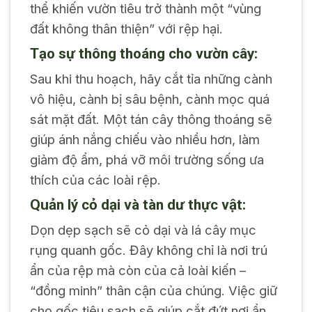
thể khiến vườn tiêu trở thành một “vùng
đất không thân thiện” với rệp hại.
Tạo sự thông thoáng cho vườn cây:
Sau khi thu hoạch, hãy cắt tỉa những cành
vô hiệu, cành bị sâu bệnh, cành mọc quá
sát mặt đất. Một tán cây thông thoáng sẽ
giúp ánh nắng chiếu vào nhiều hơn, làm
giảm độ ẩm, phá vỡ môi trường sống ưa
thích của các loài rệp.
Quản lý cỏ dại và tàn dư thực vật:
Dọn dẹp sạch sẽ cỏ dại và lá cây mục
rụng quanh gốc. Đây không chỉ là nơi trú
ẩn của rệp mà còn của cả loài kiến –
“đồng minh” thân cận của chúng. Việc giữ
cho gốc tiêu sạch sẽ giúp cắt đứt nơi ẩn