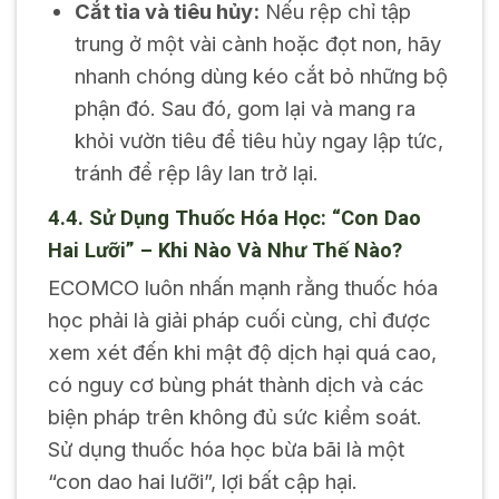
Cắt tỉa và tiêu hủy:
Nếu rệp chỉ tập
trung ở một vài cành hoặc đọt non, hãy
nhanh chóng dùng kéo cắt bỏ những bộ
phận đó. Sau đó, gom lại và mang ra
khỏi vườn tiêu để tiêu hủy ngay lập tức,
tránh để rệp lây lan trở lại.
4.4. Sử Dụng Thuốc Hóa Học: “Con Dao
Hai Lưỡi” – Khi Nào Và Như Thế Nào?
ECOMCO luôn nhấn mạnh rằng thuốc hóa
học phải là giải pháp cuối cùng, chỉ được
xem xét đến khi mật độ dịch hại quá cao,
có nguy cơ bùng phát thành dịch và các
biện pháp trên không đủ sức kiểm soát.
Sử dụng thuốc hóa học bừa bãi là một
“con dao hai lưỡi”, lợi bất cập hại.