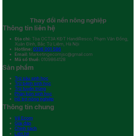
Thay đổi
nền nông nghiệp
Thông tin liên hệ
Địa chỉ:
Tòa OCT3A KĐT HandiResco, Phạm Văn Đồng,
Xuân Đỉnh, Bắc Từ Liêm, Hà Nội
Hotline:
0336 001 586
Email:
Marketingecomjsc@gmail.com
Mã số thuế:
0109864128
Sản phẩm
Trừ sâu sinh học
Trừ bệnh sinh học
Trừ tuyến trùng
Phân bón sinh học
Hỗ trợ nông nghiệp
Thông tin chung
Về Ecom
Giải đáp
Chính sách
Liên hệ