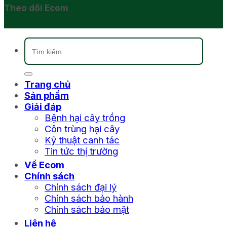
Theo dõi Ecom
Tìm
kiếm:
Trang chủ
Sản phẩm
Giải đáp
Bệnh hại cây trồng
Côn trùng hại cây
Kỹ thuật canh tác
Tin tức thị trường
Về Ecom
Chính sách
Chính sách đại lý
Chính sách bảo hành
Chính sách bảo mật
Liên hệ