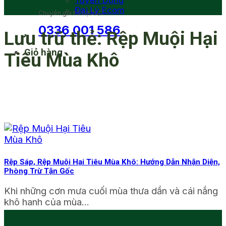
Tuyển Dụng
Đại Lý Ecom
Chuyên gia hỗ trợ 24/7
0336 001 586
Lưu trữ thẻ:
Rệp Muội Hại
Giỏ hàng
Tiêu Mùa Khô
Rệp Sáp, Rệp Muội Hại Tiêu Mùa Khô: Hướng Dẫn Nhận Diện,
Phòng Trừ Tận Gốc
Khi những cơn mưa cuối mùa thưa dần và cái nắng
khô hanh của mùa...