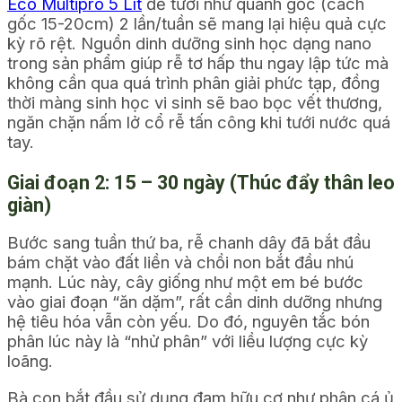
Eco Multipro 5 Lít
để tưới nhử quanh gốc (cách
gốc 15-20cm) 2 lần/tuần sẽ mang lại hiệu quả cực
kỳ rõ rệt. Nguồn dinh dưỡng sinh học dạng nano
trong sản phẩm giúp rễ tơ hấp thu ngay lập tức mà
không cần qua quá trình phân giải phức tạp, đồng
thời màng sinh học vi sinh sẽ bao bọc vết thương,
ngăn chặn nấm lở cổ rễ tấn công khi tưới nước quá
tay.
Giai đoạn 2: 15 – 30 ngày (Thúc đẩy thân leo
giàn)
Bước sang tuần thứ ba, rễ chanh dây đã bắt đầu
bám chặt vào đất liền và chồi non bắt đầu nhú
mạnh. Lúc này, cây giống như một em bé bước
vào giai đoạn “ăn dặm”, rất cần dinh dưỡng nhưng
hệ tiêu hóa vẫn còn yếu. Do đó, nguyên tắc bón
phân lúc này là “nhử phân” với liều lượng cực kỳ
loãng.
Bà con bắt đầu sử dụng đạm hữu cơ như phân cá ủ