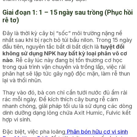
Giai đoạn 1: 1 – 15 ngày sau trồng (Phục hồi
rễ tơ)
Đây là thời kỳ cây bị “sốc” môi trường nặng nề
nhất sau khi bị rạch bỏ túi bầu nilon. Trong 15 ngày
đầu tiên, nguyên tắc bất di bất dịch là
tuyệt đối
không sử dụng NPK hay bất kỳ loại phân vô cơ
nào
. Rễ cây lúc này đang bị tổn thương cơ học
trong quá trình vận chuyển và trồng lấp, việc rải
phân hạt sẽ lập tức gây ngộ độc mặn, làm rễ thun
lại và thối nhũn.
Thay vào đó, bà con chỉ cần tưới nước đủ ẩm rải
rác mỗi ngày. Để kích thích cây bung rễ cám
nhanh chóng, giải pháp tối ưu là sử dụng các dòng
dinh dưỡng dạng lỏng chứa Axit Humic, Fulvic kết
hợp vi sinh.
Đặc biệt, việc pha loãng
Phân bón hữu cơ vi sinh