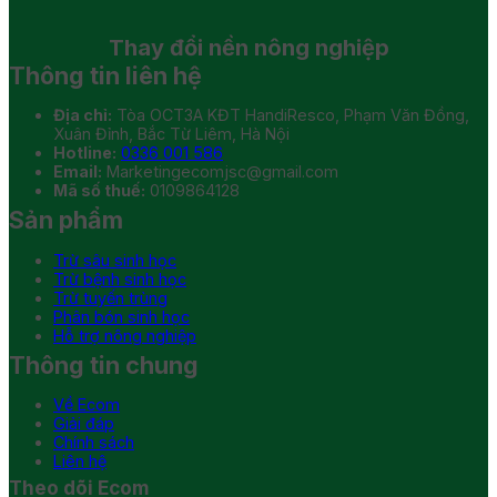
Thay đổi
nền nông nghiệp
Thông tin liên hệ
Địa chỉ:
Tòa OCT3A KĐT HandiResco, Phạm Văn Đồng,
Xuân Đỉnh, Bắc Từ Liêm, Hà Nội
Hotline:
0336 001 586
Email:
Marketingecomjsc@gmail.com
Mã số thuế:
0109864128
Sản phẩm
Trừ sâu sinh học
Trừ bệnh sinh học
Trừ tuyến trùng
Phân bón sinh học
Hỗ trợ nông nghiệp
Thông tin chung
Về Ecom
Giải đáp
Chính sách
Liên hệ
Theo dõi Ecom