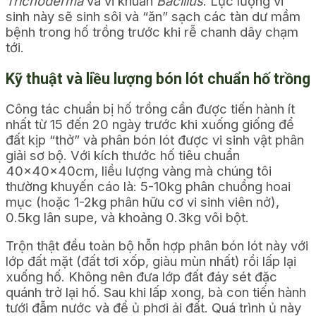
Trichoderma
và vi khuẩn
Bacillus
. Lực lượng vi
sinh này sẽ sinh sôi và “ăn” sạch các tàn dư mầm
bệnh trong hố trồng trước khi rễ chanh dây chạm
tới.
Kỹ thuật và liều lượng bón lót chuẩn hố trồng
Công tác chuẩn bị hố trồng cần được tiến hành ít
nhất từ 15 đến 20 ngày trước khi xuống giống để
đất kịp “thở” và phân bón lót được vi sinh vật phân
giải sơ bộ. Với kích thước hố tiêu chuẩn
40x40x40cm, liều lượng vàng mà chúng tôi
thường khuyến cáo là: 5-10kg phân chuồng hoai
mục (hoặc 1-2kg phân hữu cơ vi sinh viên nở),
0.5kg lân supe, và khoảng 0.3kg vôi bột.
Trộn thật đều toàn bộ hỗn hợp phân bón lót này với
lớp đất mặt (đất tơi xốp, giàu mùn nhất) rồi lấp lại
xuống hố. Không nên đưa lớp đất đáy sét đặc
quánh trở lại hố. Sau khi lấp xong, bà con tiến hành
tưới đẫm nước và để ủ phơi ải đất. Quá trình ủ này