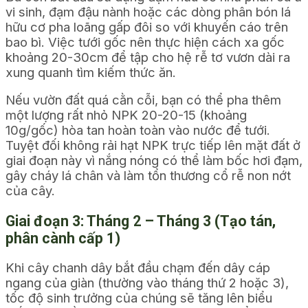
vi sinh, đạm đậu nành hoặc các dòng phân bón lá
hữu cơ pha loãng gấp đôi so với khuyến cáo trên
bao bì. Việc tưới gốc nên thực hiện cách xa gốc
khoảng 20-30cm để tập cho hệ rễ tơ vươn dài ra
xung quanh tìm kiếm thức ăn.
Nếu vườn đất quá cằn cỗi, bạn có thể pha thêm
một lượng rất nhỏ NPK 20-20-15 (khoảng
10g/gốc) hòa tan hoàn toàn vào nước để tưới.
Tuyệt đối không rải hạt NPK trực tiếp lên mặt đất ở
giai đoạn này vì nắng nóng có thể làm bốc hơi đạm,
gây cháy lá chân và làm tổn thương cổ rễ non nớt
của cây.
Giai đoạn 3: Tháng 2 – Tháng 3 (Tạo tán,
phân cành cấp 1)
Khi cây chanh dây bắt đầu chạm đến dây cáp
ngang của giàn (thường vào tháng thứ 2 hoặc 3),
tốc độ sinh trưởng của chúng sẽ tăng lên biểu