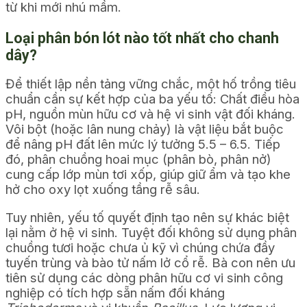
từ khi mới nhú mầm.
Loại phân bón lót nào tốt nhất cho chanh
dây?
Để thiết lập nền tảng vững chắc, một hố trồng tiêu
chuẩn cần sự kết hợp của ba yếu tố: Chất điều hòa
pH, nguồn mùn hữu cơ và hệ vi sinh vật đối kháng.
Vôi bột (hoặc lân nung chảy) là vật liệu bắt buộc
để nâng pH đất lên mức lý tưởng 5.5 – 6.5. Tiếp
đó, phân chuồng hoai mục (phân bò, phân nở)
cung cấp lớp mùn tơi xốp, giúp giữ ẩm và tạo khe
hở cho oxy lọt xuống tầng rễ sâu.
Tuy nhiên, yếu tố quyết định tạo nên sự khác biệt
lại nằm ở hệ vi sinh. Tuyệt đối không sử dụng phân
chuồng tươi hoặc chưa ủ kỹ vì chúng chứa đầy
tuyến trùng và bào tử nấm lở cổ rễ. Bà con nên ưu
tiên sử dụng các dòng phân hữu cơ vi sinh công
nghiệp có tích hợp sẵn nấm đối kháng