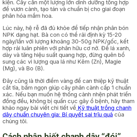
kiến. Cây cần một lượng lớn dinh dưỡng tổng hợp
để vươn cành, tạo tán và chuẩn bị cho giai đoạn
phân hóa mầm hoa.
Lúc này, hệ rễ đã đủ khỏe để tiếp nhận phân bón
NPK dạng hạt. Bà con có thể rải định kỳ 15-20
ngày/lần với lượng khoảng 30-50g NPK/gốc, kết
hợp rải luân phiên với phân hữu cơ nở. Để lá xanh,
dày và tăng hiệu suất quang hợp, đừng quên bổ
sung các vi lượng qua lá như Kẽm (Zn), Magie
(Mg), và Bo (B).
Đây cũng là thời điểm vàng để can thiệp kỹ thuật
cắt tỉa, bấm ngọn giúp cây phân cành cấp 1 chuẩn
xác. Nếu bạn muốn hệ thống cành nhện phát triển
đồng đều, không bị quấn cục gây ổ bệnh, hãy tham
khảo ngay bài viết chi tiết về
Kỹ thuật trồng chanh
dây chuẩn chuyên gia: Bí quyết sai trĩu quả
của
chúng tôi.
Cách nhận biết chanh dây “đói”