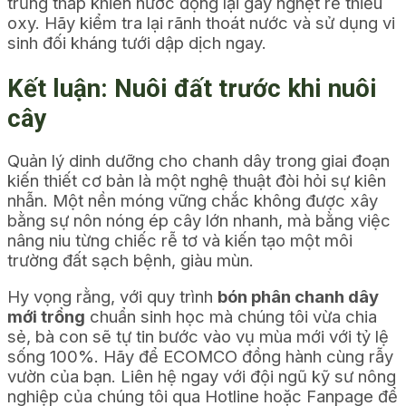
trũng thấp khiến nước đọng lại gây nghẹt rễ thiếu
oxy. Hãy kiểm tra lại rãnh thoát nước và sử dụng vi
sinh đối kháng tưới dập dịch ngay.
Kết luận: Nuôi đất trước khi nuôi
cây
Quản lý dinh dưỡng cho chanh dây trong giai đoạn
kiến thiết cơ bản là một nghệ thuật đòi hỏi sự kiên
nhẫn. Một nền móng vững chắc không được xây
bằng sự nôn nóng ép cây lớn nhanh, mà bằng việc
nâng niu từng chiếc rễ tơ và kiến tạo một môi
trường đất sạch bệnh, giàu mùn.
Hy vọng rằng, với quy trình
bón phân chanh dây
mới trồng
chuẩn sinh học mà chúng tôi vừa chia
sẻ, bà con sẽ tự tin bước vào vụ mùa mới với tỷ lệ
sống 100%. Hãy để ECOMCO đồng hành cùng rẫy
vườn của bạn. Liên hệ ngay với đội ngũ kỹ sư nông
nghiệp của chúng tôi qua Hotline hoặc Fanpage để