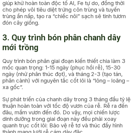
giúp khử hoàn toàn độc tố Al, Fe tự do, đồng thời
cho phép vôi tiêu diệt trứng côn trùng và tuyến
trùng ẩn nấp, tạo ra “chiếc nôi” sạch sẽ tinh tươm
đón cây giống.
3. Quy trình bón phân chanh dây
mới trồng
Quy trình bón phân giai đoạn kiến thiết chia làm 3
mốc quan trọng: 1-15 ngày (phục hồi rễ), 15-30
ngày (nhử phân thúc đọt), và tháng 2-3 (tạo tán,
phân cành) với nguyên tắc cốt lõi là “lỏng – loãng –
xa gốc”.
Sự phát triển của chanh dây trong 3 tháng đầu tỷ lệ
thuận hoàn toàn với tốc độ vươn của rễ. Rễ ra đến
đâu, mầm vươn đến đó. Do vậy, mọi chiến lược
dinh dưỡng trong giai đoạn này đều phải xoay
quanh trục cốt lõi: Bảo vệ rễ tơ và thúc đẩy hình
thành mạng lưới rễ cám dày đặc.