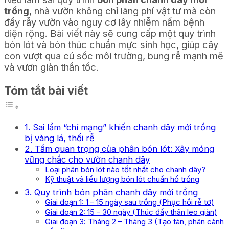
trồng
, nhà vườn không chỉ lãng phí vật tư mà còn
đẩy rẫy vườn vào nguy cơ lây nhiễm nấm bệnh
diện rộng. Bài viết này sẽ cung cấp một quy trình
bón lót và bón thúc chuẩn mực sinh học, giúp cây
con vượt qua cú sốc môi trường, bung rễ mạnh mẽ
và vươn giàn thần tốc.
Tóm tắt bài viết
1. Sai lầm “chí mạng” khiến chanh dây mới trồng
bị vàng lá, thối rễ
2. Tầm quan trọng của phân bón lót: Xây móng
vững chắc cho vườn chanh dây
Loại phân bón lót nào tốt nhất cho chanh dây?
Kỹ thuật và liều lượng bón lót chuẩn hố trồng
3. Quy trình bón phân chanh dây mới trồng
Giai đoạn 1: 1 – 15 ngày sau trồng (Phục hồi rễ tơ)
Giai đoạn 2: 15 – 30 ngày (Thúc đẩy thân leo giàn)
Giai đoạn 3: Tháng 2 – Tháng 3 (Tạo tán, phân cành