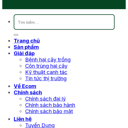
Tìm
kiếm:
Trang chủ
Sản phẩm
Giải đáp
Bệnh hại cây trồng
Côn trùng hại cây
Kỹ thuật canh tác
Tin tức thị trường
Về Ecom
Chính sách
Chính sách đại lý
Chính sách bảo hành
Chính sách bảo mật
Liên hệ
Tuyển Dụng