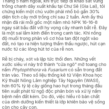
Tháng 5 năm ngoái, khi trực tiếp đi khảo sát vùng
trồng chanh dây xuất khẩu tại Chư Sê (Gia Lai), tôi
chứng kiến một chủ vườn phải nhổ bỏ gần 30%
diện tích cây mới trồng chỉ sau 2 tuần. Anh ấy thú
nhận đã rải mỗi gốc một nắm nhỏ NPK 16-16-8
ngay sát bầu đất với hy vọng cây nhanh bắt rễ. Đây
là một sai lầm kinh điển trong canh tác. Khi nồng
độ muối trong phân vô cơ hòa tan đột ngột vào
đất, nó tạo ra hiện tượng thẩm thấu ngược, hút cạn
nước từ các lông hút tơ của rễ non.
Rễ bị cháy, xót và lập tức thối đen. Những vết
xước siêu vi này trở thành “cửa ngõ” mở toang cho
nấm
Phytophthora
và
Fusarium
có sẵn trong đất
tràn vào. Theo số liệu thống kê từ Viện Khoa học
Kỹ thuật Nông Lâm nghiệp Tây Nguyên (WASI),
hơn 60% tỷ lệ cây giống hao hụt trong tháng đầu
tiên xuất phát từ ngộ độc phân bón và xử lý nấm
bệnh nền đất kém. Do đó, việc hiểu rõ bản chất
của dinh dưỡng kiến thiết là lớp khiên bảo vệ sống
còn cho cây con.