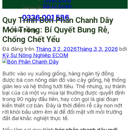
Tuyển Dụng
Đại Lý Ecom
Chuyên gia hỗ trợ 24/7
0336 001 586
Quy Trình Bón Phân Chanh Dây
Mới Trồng: Bí Quyết Bung Rễ,
Giỏ hàng
Chống Chết Yểu
Đã đăng trên
Tháng 3 2, 2026
Tháng 3 3, 2026
bởi
Kỹ Sư Nông Nghiệp ECOM
Bước vào vụ xuống giống, hàng ngàn tỷ đồng
được bà con nông dân đổ vào cây giống, hệ thống
giàn leo và hệ thống tưới tiêu. Thế nhưng, sự thành
bại của cả một vụ mùa lại thường được quyết định
trong 90 ngày đầu tiên, hay còn gọi là giai đoạn
kiến thiết cơ bản. Đây là thời điểm rễ cây non nớt
rời khỏi bầu ươm êm ái để đối mặt với môi trường
đất đai khắc nghiệt thực tế.
Nếu làm sai quy trình
bón phân chanh dây mới