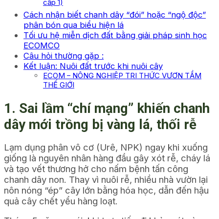
cấp 1)
Cách nhận biết chanh dây “đói” hoặc “ngộ độc”
phân bón qua biểu hiện lá
Tối ưu hệ miễn dịch đất bằng giải pháp sinh học
ECOMCO
Câu hỏi thường gặp :
Kết luận: Nuôi đất trước khi nuôi cây
ECOM – NÔNG NGHIỆP TRI THỨC VƯƠN TẦM
THẾ GIỚI
1. Sai lầm “chí mạng” khiến chanh
dây mới trồng bị vàng lá, thối rễ
Lạm dụng phân vô cơ (Urê, NPK) ngay khi xuống
giống là nguyên nhân hàng đầu gây xót rễ, cháy lá
và tạo vết thương hở cho nấm bệnh tấn công
chanh dây non. Thay vì nuôi rễ, nhiều nhà vườn lại
nôn nóng “ép” cây lớn bằng hóa học, dẫn đến hậu
quả cây chết yểu hàng loạt.