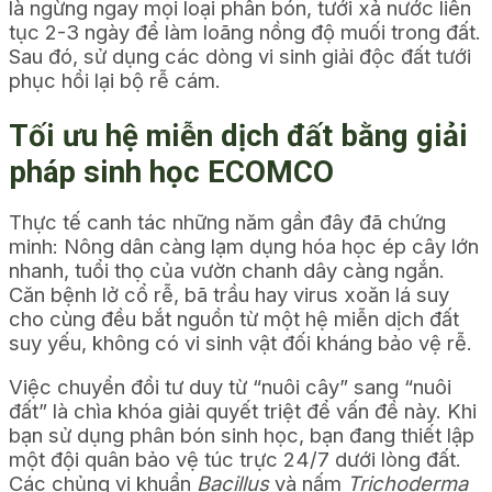
là ngừng ngay mọi loại phân bón, tưới xả nước liên
tục 2-3 ngày để làm loãng nồng độ muối trong đất.
Sau đó, sử dụng các dòng vi sinh giải độc đất tưới
phục hồi lại bộ rễ cám.
Tối ưu hệ miễn dịch đất bằng giải
pháp sinh học ECOMCO
Thực tế canh tác những năm gần đây đã chứng
minh: Nông dân càng lạm dụng hóa học ép cây lớn
nhanh, tuổi thọ của vườn chanh dây càng ngắn.
Căn bệnh lở cổ rễ, bã trầu hay virus xoăn lá suy
cho cùng đều bắt nguồn từ một hệ miễn dịch đất
suy yếu, không có vi sinh vật đối kháng bảo vệ rễ.
Việc chuyển đổi tư duy từ “nuôi cây” sang “nuôi
đất” là chìa khóa giải quyết triệt để vấn đề này. Khi
bạn sử dụng phân bón sinh học, bạn đang thiết lập
một đội quân bảo vệ túc trực 24/7 dưới lòng đất.
Các chủng vi khuẩn
Bacillus
và nấm
Trichoderma