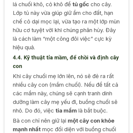
lá chuối khô, cỏ khô để
tủ gốc
cho cây.
Lớp tủ này vừa giúp giữ ẩm cho đất, hạn
chế cỏ dại mọc lại, vừa tạo ra một lớp mùn
hữu cơ tuyệt vời khi chúng phân hủy. Đây
là cách làm “một công đôi việc” cực kỳ
hiệu quả.
4.4. Kỹ thuật tỉa mầm, để chồi và định cây
con
Khi cây chuối mẹ lớn lên, nó sẽ đẻ ra rất
nhiều cây con (mầm chuối). Nếu để tất cả
các mầm này, chúng sẽ cạnh tranh dinh
dưỡng làm cây mẹ yếu đi, buồng chuối sẽ
nhỏ. Do đó, việc
tỉa mầm
là bắt buộc.
Bà con chỉ nên giữ lại
một cây con khỏe
mạnh nhất
mọc đối diện với buồng chuối