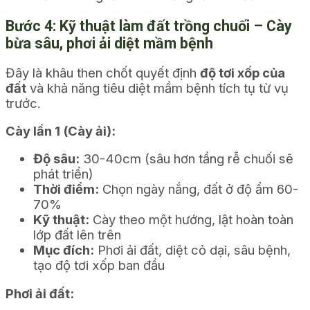
Bước 4: Kỹ thuật làm đất trồng chuối – Cày
bừa sâu, phơi ải diệt mầm bệnh
Đây là khâu then chốt quyết định
độ tơi xốp của
đất
và khả năng tiêu diệt mầm bệnh tích tụ từ vụ
trước.
Cày lần 1 (Cày ải):
Độ sâu:
30-40cm (sâu hơn tầng rễ chuối sẽ
phát triển)
Thời điểm:
Chọn ngày nắng, đất ở độ ẩm 60-
70%
Kỹ thuật:
Cày theo một hướng, lật hoàn toàn
lớp đất lên trên
Mục đích:
Phơi ải đất, diệt cỏ dại, sâu bệnh,
tạo độ tơi xốp ban đầu
Phơi ải đất: