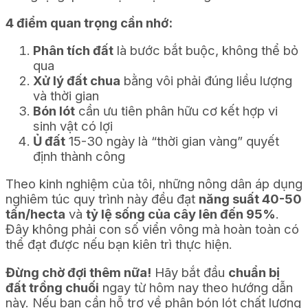
4 điểm quan trọng cần nhớ:
Phân tích đất
là bước bắt buộc, không thể bỏ
qua
Xử lý đất chua
bằng vôi phải đúng liều lượng
và thời gian
Bón lót
cần ưu tiên phân hữu cơ kết hợp vi
sinh vật có lợi
Ủ đất
15-30 ngày là “thời gian vàng” quyết
định thành công
Theo kinh nghiệm của tôi, những nông dân áp dụng
nghiêm túc quy trình này đều đạt
năng suất 40-50
tấn/hecta
và
tỷ lệ sống của cây lên đến 95%
.
Đây không phải con số viển vông mà hoàn toàn có
thể đạt được nếu bạn kiên trì thực hiện.
Đừng chờ đợi thêm nữa!
Hãy bắt đầu
chuẩn bị
đất trồng chuối
ngay từ hôm nay theo hướng dẫn
này. Nếu bạn cần hỗ trợ về phân bón lót chất lượng