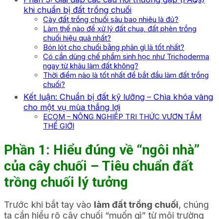
khi chuẩn bị đất trồng chuối
Cày đất trồng chuối sâu bao nhiêu là đủ?
Làm thế nào để xử lý đất chua, đất phèn trồng
chuối hiệu quả nhất?
Bón lót cho chuối bằng phân gì là tốt nhất?
Có cần dùng chế phẩm sinh học như Trichoderma
ngay từ khâu làm đất không?
Thời điểm nào là tốt nhất để bắt đầu làm đất trồng
chuối?
Kết luận: Chuẩn bị đất kỹ lưỡng – Chìa khóa vàng
cho một vụ mùa thắng lợi
ECOM – NÔNG NGHIỆP TRI THỨC VƯƠN TẦM
THẾ GIỚI
Phần 1: Hiểu đúng về “ngôi nhà”
của cây chuối – Tiêu chuẩn đất
trồng chuối lý tưởng
Trước khi bắt tay vào
làm đất trồng chuối
, chúng
ta cần hiểu rõ cây chuối “muốn gì” từ môi trường