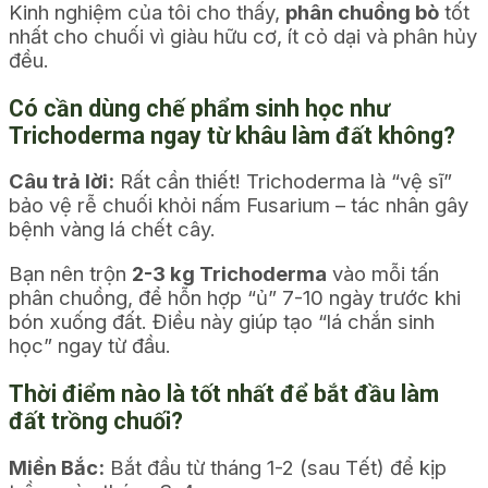
Kinh nghiệm của tôi cho thấy,
phân chuồng bò
tốt
nhất cho chuối vì giàu hữu cơ, ít cỏ dại và phân hủy
đều.
Có cần dùng chế phẩm sinh học như
Trichoderma ngay từ khâu làm đất không?
Câu trả lời:
Rất cần thiết! Trichoderma là “vệ sĩ”
bảo vệ rễ chuối khỏi nấm Fusarium – tác nhân gây
bệnh vàng lá chết cây.
Bạn nên trộn
2-3 kg Trichoderma
vào mỗi tấn
phân chuồng, để hỗn hợp “ủ” 7-10 ngày trước khi
bón xuống đất. Điều này giúp tạo “lá chắn sinh
học” ngay từ đầu.
Thời điểm nào là tốt nhất để bắt đầu làm
đất trồng chuối?
Miền Bắc:
Bắt đầu từ tháng 1-2 (sau Tết) để kịp