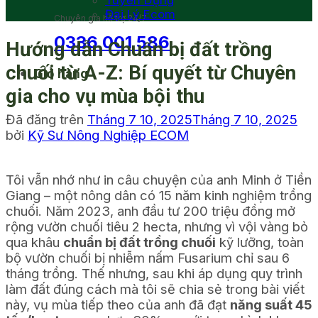
Tuyển Dụng
Đại Lý Ecom
Chuyên gia hỗ trợ 24/7
0336 001 586
Hướng dẫn Chuẩn bị đất trồng
chuối từ A-Z: Bí quyết từ Chuyên
Giỏ hàng
gia cho vụ mùa bội thu
Đã đăng trên
Tháng 7 10, 2025
Tháng 7 10, 2025
bởi
Kỹ Sư Nông Nghiệp ECOM
Tôi vẫn nhớ như in câu chuyện của anh Minh ở Tiền
Giang – một nông dân có 15 năm kinh nghiệm trồng
chuối. Năm 2023, anh đầu tư 200 triệu đồng mở
rộng vườn chuối tiêu 2 hecta, nhưng vì vội vàng bỏ
qua khâu
chuẩn bị đất trồng chuối
kỹ lưỡng, toàn
bộ vườn chuối bị nhiễm nấm Fusarium chỉ sau 6
tháng trồng. Thế nhưng, sau khi áp dụng quy trình
làm đất đúng cách mà tôi sẽ chia sẻ trong bài viết
này, vụ mùa tiếp theo của anh đã đạt
năng suất 45