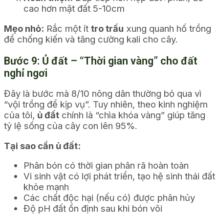
cao hơn mặt đất 5-10cm
Mẹo nhỏ:
Rắc một ít
tro trấu
xung quanh hố trồng
để chống kiến và tăng cường kali cho cây.
Bước 9: Ủ đất – “Thời gian vàng” cho đất
nghỉ ngơi
Đây là bước mà 8/10 nông dân thường bỏ qua vì
“vội trồng để kịp vụ”. Tuy nhiên, theo kinh nghiệm
của tôi,
ủ đất
chính là “chìa khóa vàng” giúp tăng
tỷ lệ sống của cây con lên 95%.
Tại sao cần ủ đất:
Phân bón có thời gian phân rã hoàn toàn
Vi sinh vật có lợi phát triển, tạo hệ sinh thái đất
khỏe mạnh
Các chất độc hại (nếu có) được phân hủy
Độ pH đất ổn định sau khi bón vôi