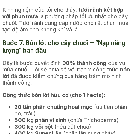
Kinh nghiệm của tôi cho thấy,
tưới rãnh kết hợp
với phun mưa
là phương pháp tối ưu nhất cho cây
chuối. Tưới rãnh cung cấp nước cho rễ, phun mưa
tạo độ ẩm cho không khí và lá.
Bước 7: Bón lót cho cây chuối – “Nạp năng
lượng” ban đầu
Đây là bước quyết định
90% thành công
của vụ
mùa chuối! Tôi sẽ chia sẻ với bạn 2 công thức
bón
lót
đã được kiểm chứng qua hàng trăm mô hình
thành công.
Công thức bón lót hữu cơ (cho 1 hecta):
20 tấn phân chuồng hoai mục
(ưu tiên phân
bò, trâu)
500 kg phân vi sinh
(chứa Trichoderma)
300 kg vôi bột
(nếu đất chua)
400 kg Super Lân
(phân lân nung chảy)