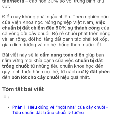
tấn/hecta
– cao hơn 30% so với trung bình khu
vực.
Điều này không phải ngẫu nhiên. Theo nghiên cứu
của Viện Khoa học Nông nghiệp Việt Nam,
việc
chuẩn bị đất chiếm đến 50% sự thành công
của
cả vòng đời cây chuối. Bộ rễ chuối phát triển nông
và lan rộng, đòi hỏi tầng đất canh tác phải tơi xốp,
giàu dinh dưỡng và có hệ thống thoát nước tốt.
Bài viết này sẽ là
cẩm nang toàn diện
giúp bạn
nắm vững mọi khía cạnh của việc
chuẩn bị đất
trồng chuối
: từ những tiêu chuẩn khoa học đến
quy trình thực hành cụ thể, từ cách
xử lý đất phèn
đến
bón lót cho cây chuối
hiệu quả nhất.
Tóm tắt bài viết
Phần 1: Hiểu đúng về “ngôi nhà” của cây chuối –
Tiêu chuẩn đất trồng chuối lý tưởng