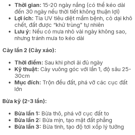
Thời gian:
15-20 ngày nắng (có thể kéo dài
đến 30 ngày nếu thời tiết không thuận lợi)
Lợi ích:
Tia UV tiêu diệt mầm bệnh, cỏ dại khô
chết, đất được “khử trùng” tự nhiên
Lưu ý:
Nếu có mưa nhỏ vài ngày không sao,
nhưng tránh mưa to kéo dài
Cày lần 2 (Cày xáo):
Thời điểm:
Sau khi phơi ải đủ ngày
Kỹ thuật:
Cày vuông góc với lần 1, độ sâu 25-
30cm
Mục đích:
Trộn đều đất, phá vỡ các cục đất
lớn
Bừa kỹ (2-3 lần):
Bừa lần 1:
Bừa thô, phá vỡ cục đất to
Bừa lần 2:
Bừa mịn, tạo mặt đất phẳng
Bừa lần 3:
Bừa tinh, tạo độ tơi xốp lý tưởng