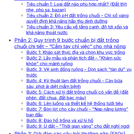
Tiêu chuẩn 1: Loại đất nào phù hợp nhất? (Đất thịt
nhẹ, phù sa, bazan)
Tiêu chuẩn 2: Độ pH đất trồng chuối – Chỉ số vàng
quyết định khả năng hấp thu dinh dưỡng
Tiêu chuẩn 3: Yêu cầu về tầng canh, độ tơi xốp và
khả năng thoát nước
Phần 2: Quy trình 9 bước chuẩn bị đất trồng
chuối chi tiết – “Cầm tay chỉ việc” cho nhà nông
Bước 1: Khảo sát thực địa và chọn khu vực trồng
Bước 2: Lấy mẫu và phân tích đất – “Khám sức
khỏe” cho mảnh ruộng
Bước 3: Vệ sinh đồng ruộng – Dọn sạch “tàn dư” vụ
trước
Bước 4: Kỹ thuật làm đất trồng chuối – Cày bừa
sâu, phơi ải diệt mầm bệnh
Bước 5: Cách xử lý đất trồng chuối có vấn đề (đất
phèn, đất chua, đất bạc màu)
Bước 6: Lên luống và thiết kế hệ thống tưới tiêu
Bước 7: Bón lót cho cây chuối – “Nạp năng lượng”
ban đầu
Bước 8: Đào hố trồng và xử lý hố
Bước 9: Ủ đất – “Thời gian vàng” cho đất nghỉ ngơi
Phần 3: Giải đáp các câu hỏi thường gặp (FAQs)