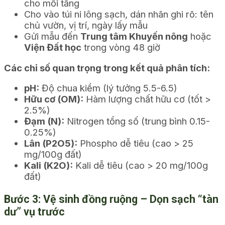
cho mỗi tầng
Cho vào túi ni lông sạch, dán nhãn ghi rõ: tên
chủ vườn, vị trí, ngày lấy mẫu
Gửi mẫu đến
Trung tâm Khuyến nông
hoặc
Viện Đất học
trong vòng 48 giờ
Các chỉ số quan trọng trong kết quả phân tích:
pH:
Độ chua kiềm (lý tưởng 5.5-6.5)
Hữu cơ (OM):
Hàm lượng chất hữu cơ (tốt >
2.5%)
Đạm (N):
Nitrogen tổng số (trung bình 0.15-
0.25%)
Lân (P2O5):
Phospho dễ tiêu (cao > 25
mg/100g đất)
Kali (K2O):
Kali dễ tiêu (cao > 20 mg/100g
đất)
Bước 3: Vệ sinh đồng ruộng – Dọn sạch “tàn
dư” vụ trước