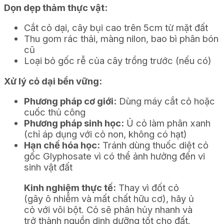
Dọn dẹp thảm thực vật:
Cắt cỏ dại, cây bụi cao trên 5cm từ mặt đất
Thu gom rác thải, màng nilon, bao bì phân bón
cũ
Loại bỏ gốc rễ của cây trồng trước (nếu có)
Xử lý cỏ dại bền vững:
Phương pháp cơ giới:
Dùng máy cắt cỏ hoặc
cuốc thủ công
Phương pháp sinh học:
Ủ cỏ làm phân xanh
(chỉ áp dụng với cỏ non, không có hạt)
Hạn chế hóa học:
Tránh dùng thuốc diệt cỏ
gốc Glyphosate vì có thể ảnh hưởng đến vi
sinh vật đất
Kinh nghiệm thực tế:
Thay vì đốt cỏ
(gây ô nhiễm và mất chất hữu cơ), hãy ủ
cỏ với vôi bột. Cỏ sẽ phân hủy nhanh và
trở thành nguồn dinh dưỡng tốt cho đất.