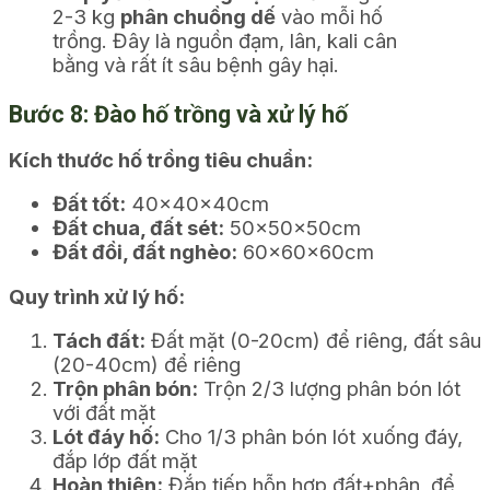
2-3 kg
phân chuồng dế
vào mỗi hố
trồng. Đây là nguồn đạm, lân, kali cân
bằng và rất ít sâu bệnh gây hại.
Bước 8: Đào hố trồng và xử lý hố
Kích thước hố trồng tiêu chuẩn:
Đất tốt:
40x40x40cm
Đất chua, đất sét:
50x50x50cm
Đất đồi, đất nghèo:
60x60x60cm
Quy trình xử lý hố:
Tách đất:
Đất mặt (0-20cm) để riêng, đất sâu
(20-40cm) để riêng
Trộn phân bón:
Trộn 2/3 lượng phân bón lót
với đất mặt
Lót đáy hố:
Cho 1/3 phân bón lót xuống đáy,
đắp lớp đất mặt
Hoàn thiện:
Đắp tiếp hỗn hợp đất+phân, để