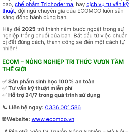
cao,
chế phẩm Trichoderma
, hay
dịch vụ tư vấn kỹ
thuật
, đội ngũ chuyên gia của ECOMCO luôn sẵn
sàng đồng hành cùng bạn.
Hãy để
2025
trở thành năm bước ngoặt trong sự
nghiệp trồng chuối của bạn. Bắt đầu từ việc chuẩn
bị đất đúng cách, thành công sẽ đến một cách tự
nhiên!
ECOM – NÔNG NGHIỆP TRI THỨC VƯƠN TẦM
THẾ GIỚI
✅
Sản phẩm sinh học 100% an toàn
✅
Tư vấn kỹ thuật miễn phí
✅
Hỗ trợ 24/7 trong quá trình sử dụng
📞 Liên hệ ngay:
0336 001 586
🌐 Website:
www.ecomco.vn
📍 Địa chỉ:
Viện Di Truyền Nông Nghiệp – Hà Nội –