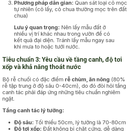
Phương pháp dân gian:
Quan sát loại cỏ mọc
tự nhiên (cỏ lấy, cỏ chua thường mọc trên đất
chua)
Lưu ý quan trọng:
Nên lấy mẫu đất ở
nhiều vị trí khác nhau trong vườn để có
kết quả đại diện. Tránh lấy mẫu ngay sau
khi mưa to hoặc tưới nước.
Tiêu chuẩn 3: Yêu cầu về tầng canh, độ tơi
xốp và khả năng thoát nước
Bộ rễ chuối có đặc điểm
rễ chùm, ăn nông
(80%
rễ tập trung ở độ sâu 0-40cm), do đó đòi hỏi tầng
canh tác phải đáp ứng những tiêu chuẩn nghiêm
ngặt.
Tầng canh tác lý tưởng:
Độ sâu:
Tối thiểu 50cm, lý tưởng là 70-80cm
Độ tơi xốp:
Đất không bị chặt cứng, dễ dàng