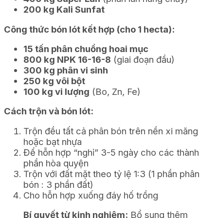
200 kg Kali Sunfat
Công thức bón lót kết hợp (cho 1 hecta):
15 tấn phân chuồng hoai mục
800 kg NPK 16-16-8
(giai đoạn đầu)
300 kg phân vi sinh
250 kg vôi bột
100 kg vi lượng
(Bo, Zn, Fe)
Cách trộn và bón lót:
Trộn đều tất cả phân bón trên nền xi măng
hoặc bạt nhựa
Để hỗn hợp “nghỉ” 3-5 ngày cho các thành
phần hòa quyện
Trộn với đất mặt theo tỷ lệ 1:3 (1 phần phân
bón : 3 phần đất)
Cho hỗn hợp xuống đáy hố trồng
Bí quyết từ kinh nghiệm:
Bổ sung thêm