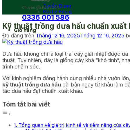
Tuyển Dụng
Chuyên gia hỗ trợ 24/7
Đại Lý Ecom
0336 001 586
Kỹ thuật trồng dưa hấu chuẩn xuất 
Giỏ hàng
Đã đăng trên
Tháng 12 16, 2025
Tháng 12 16, 2025
b
Dưa hấu không chỉ là loại trái cây giải nhiệt được ư
thuật. Tuy nhiên, đây là giống cây khá “khó tính”, n
trình chăm sóc.
Với kinh nghiệm đồng hành cùng nhiều nhà vườn lớn
kỹ thuật trồng dưa hấu
bài bản ngay từ khâu làm đất
tác dưa hấu đạt chuẩn xuất khẩu.
Tóm tắt bài viết
1. Tổng quan về giá trị kinh tế và tiềm năng của c