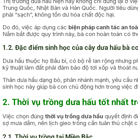
Thị trường dưa hấu hiện nay không chỉ dừng lại ở vi
Trung Quốc, Nhật Bản và Hàn Quốc. Người tiêu dùn
phải “sạch”, không tồn dư hóa chất độc hại.
Do đó, việc áp dụng các
biện pháp canh tác an to
Nắm bắt được quy trình này, bà con hoàn toàn có thể
1.2. Đặc điểm sinh học của cây dưa hấu bà 
Dưa hấu thuộc họ Bầu bí, có bộ rễ lan rộng nhưng 
kỹ thuật làm đất phải đảm bảo độ tơi xốp và thoát n
Thân dưa hấu dạng bò, phân nhánh mạnh, yêu cầu nh
sinh học này giúp bà con chủ động hơn trong việc đ
2. Thời vụ trồng dưa hấu tốt nhất 
Việc chọn đúng
thời vụ trồng dưa hấu
quyết định đ
sợ mưa dầm, nên lịch gieo trồng cần tuân thủ chặt c
2.1. Thời vụ trồng tại Miền Bắc