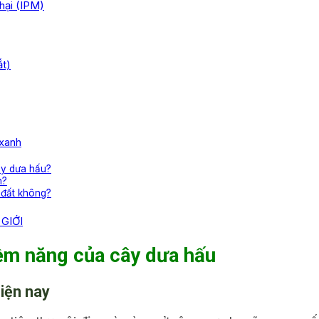
hại (IPM)
ắt)
 xanh
ây dưa hấu?
n?
 đất không?
GIỚI
tiềm năng của cây dưa hấu
hiện nay