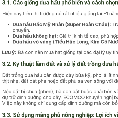
3.1. Các giống dưa hấu phổ biến và cách chọ
Hiện nay trên thị trường có rất nhiều giống lai F1 n
Dưa hấu Hắc Mỹ Nhân (Super Hoàn Châu):
Trá
chuyển.
Dưa hấu không hạt:
Giá trị kinh tế cao, phù h
Dưa hấu vỏ vàng (Tiểu Hắc Long, Kim Cô Nươ
Lưu ý:
Bà con nên mua hạt giống tại các đại lý uy t
3.2. Kỹ thuật làm đất và xử lý đất trồng dưa h
Đất trồng dưa hấu cần được cày bừa kỹ, phơi ải ít n
thịt nhẹ, đất cát pha hoặc đất phù sa ven sông với độ
Nếu đất bị chua (phèn), bà con bắt buộc phải bón v
dự trữ dinh dưỡng cho cây. ECOMCO khuyến nghị bà
Việc này không chỉ cung cấp dinh dưỡng mà còn bổ su
3.3. Sử dụng màng phủ nông nghiệp: Lợi ích v