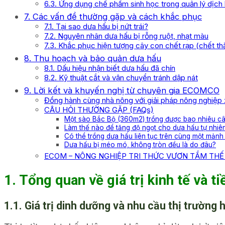
6.3. Ứng dụng chế phẩm sinh học trong quản lý dịch 
7. Các vấn đề thường gặp và cách khắc phục
7.1. Tại sao dưa hấu bị nứt trái?
7.2. Nguyên nhân dưa hấu bị rỗng ruột, nhạt màu
7.3. Khắc phục hiện tượng cây con chết rạp (chết th
8. Thu hoạch và bảo quản dưa hấu
8.1. Dấu hiệu nhận biết dưa hấu đã chín
8.2. Kỹ thuật cắt và vận chuyển tránh dập nát
9. Lời kết và khuyến nghị từ chuyên gia ECOMCO
Đồng hành cùng nhà nông với giải pháp nông nghiệp
CÂU HỎI THƯỜNG GẶP (FAQs)
Một sào Bắc Bộ (360m2) trồng được bao nhiêu c
Làm thế nào để tăng độ ngọt cho dưa hấu tự nhiê
Có thể trồng dưa hấu liên tục trên cùng một mảnh
Dưa hấu bị méo mó, không tròn đều là do đâu?
ECOM – NÔNG NGHIỆP TRI THỨC VƯƠN TẦM THẾ 
1. Tổng quan về giá trị kinh tế và 
1.1. Giá trị dinh dưỡng và nhu cầu thị trường 