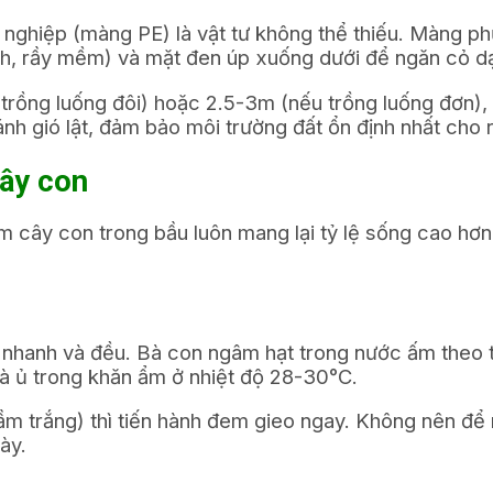
nghiệp (màng PE) là vật tư không thể thiếu. Màng ph
ch, rầy mềm) và mặt đen úp xuống dưới để ngăn cỏ dạ
u trồng luống đôi) hoặc 2.5-3m (nếu trồng luống đơn
h gió lật, đảm bảo môi trường đất ổn định nhất cho r
cây con
m cây con trong bầu luôn mang lại tỷ lệ sống cao hơ
nhanh và đều. Bà con ngâm hạt trong nước ấm theo tỷ
và ủ trong khăn ẩm ở nhiệt độ 28-30°C.
ầm trắng) thì tiến hành đem gieo ngay. Không nên để
ày.