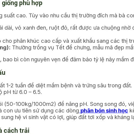
n giống phù hợp
ăng suất cao. Tùy vào nhu cầu thị trường đích mà bà co
i dài, vỏ xanh đen, ruột đỏ, rất được ưa chuộng nhờ 
ợp cho phân khúc cao cấp và xuất khẩu sang các thị tr
ng):
Thường trồng vụ Tết để chưng, mẫu mã đẹp mắt
ín, bao bì còn nguyên vẹn để đảm bảo tỷ lệ nảy mầm 
ấu
hất 1-2 tuần để diệt mầm bệnh và trứng sâu trong đất.
 pH từ 6.0 – 6.5.
ôi (50-100kg/1000m2) để nâng pH. Song song đó, việ
 con ưu tiên sử dụng các dòng
phân bón sinh học
kế
ng hệ vi sinh vật có lợi, giúp đất tơi xốp và kháng l
à cách trải