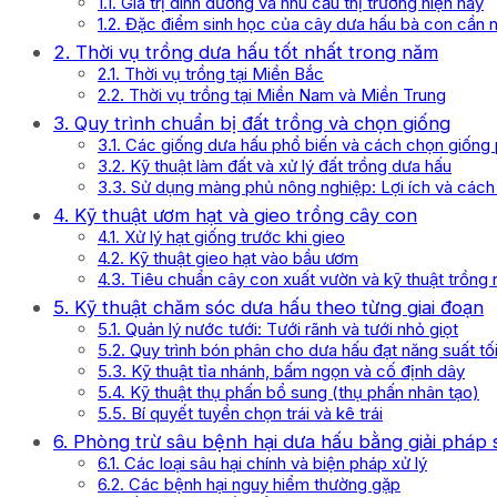
1.1. Giá trị dinh dưỡng và nhu cầu thị trường hiện nay
1.2. Đặc điểm sinh học của cây dưa hấu bà con cần
2. Thời vụ trồng dưa hấu tốt nhất trong năm
2.1. Thời vụ trồng tại Miền Bắc
2.2. Thời vụ trồng tại Miền Nam và Miền Trung
3. Quy trình chuẩn bị đất trồng và chọn giống
3.1. Các giống dưa hấu phổ biến và cách chọn giống
3.2. Kỹ thuật làm đất và xử lý đất trồng dưa hấu
3.3. Sử dụng màng phủ nông nghiệp: Lợi ích và cách 
4. Kỹ thuật ươm hạt và gieo trồng cây con
4.1. Xử lý hạt giống trước khi gieo
4.2. Kỹ thuật gieo hạt vào bầu ươm
4.3. Tiêu chuẩn cây con xuất vườn và kỹ thuật trồng 
5. Kỹ thuật chăm sóc dưa hấu theo từng giai đoạn
5.1. Quản lý nước tưới: Tưới rãnh và tưới nhỏ giọt
5.2. Quy trình bón phân cho dưa hấu đạt năng suất tố
5.3. Kỹ thuật tỉa nhánh, bấm ngọn và cố định dây
5.4. Kỹ thuật thụ phấn bổ sung (thụ phấn nhân tạo)
5.5. Bí quyết tuyển chọn trái và kê trái
6. Phòng trừ sâu bệnh hại dưa hấu bằng giải pháp 
6.1. Các loại sâu hại chính và biện pháp xử lý
6.2. Các bệnh hại nguy hiểm thường gặp