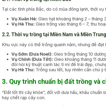
Tại các tỉnh phía Bắc, do có mùa đông lạnh, thời vụ t
Vụ Xuân Hè:
Gieo hạt khoảng tháng 2 – tháng 3, 
Vụ Hè Thu:
Gieo trồng vào tháng 6 – 7, thu hoạ
2.2. Thời vụ trồng tại Miền Nam và Miền Trun
Khu vực này có thể trồng quanh năm, nhưng để đạt h
Vụ Sớm (Dưa Noel):
Gieo trồng tháng 10 dương 
Vụ Chính (Dưa Tết):
Gieo khoảng tháng 11 dươn
đòi hỏi kỹ thuật canh tác tỉ mỉ để trái đẹp, chư
Vụ Hè Thu:
Trồng sau tết, tuy nhiên cần chú ý 
3. Quy trình chuẩn bị đất trồng và 
“Đất tốt thì cây khỏe”, đối với dưa hấu, khâu chuẩn
hay chết rạp cây con.