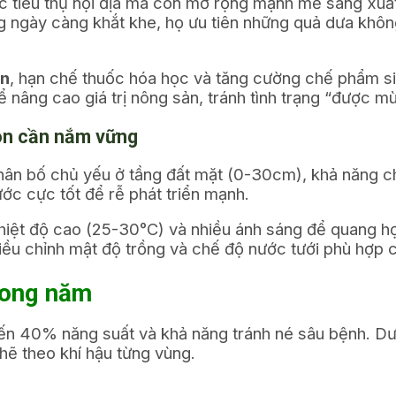
ệc tiêu thụ nội địa mà còn mở rộng mạnh mẽ sang xuất 
g ngày càng khắt khe, họ ưu tiên những quả dưa khô
àn
, hạn chế thuốc hóa học và tăng cường chế phẩm si
 nâng cao giá trị nông sản, tránh tình trạng “được mù
con cần nắm vững
phân bố chủ yếu ở tầng đất mặt (0-30cm), khả năng c
ước cực tốt để rễ phát triển mạnh.
iệt độ cao (25-30°C) và nhiều ánh sáng để quang hợ
iều chỉnh mật độ trồng và chế độ nước tưới phù hợp c
trong năm
ến 40% năng suất và khả năng tránh né sâu bệnh. Dưa 
hẽ theo khí hậu từng vùng.