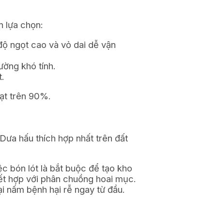
n lựa chọn:
độ ngọt cao và vỏ dai dễ vận
ường khó tính.
.
đạt trên 90%.
 Dưa hấu thích hợp nhất trên đất
c bón lót là bắt buộc để tạo kho
t hợp với phân chuồng hoai mục.
ại nấm bệnh hại rễ ngay từ đầu.