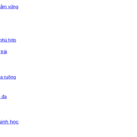
 nắm vững
 phù hợp
trải
ra ruộng
i đa
sinh học