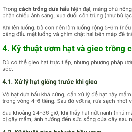
Trong
cách trồng dưa hấu
hiện đại, màng phủ nông 
phản chiếu ánh sáng, xua đuổi côn trùng (như bù lạ
Khi lên luống, bà con nên làm luống rộng 5-6m (nế
căng đều mặt luống và ghim chặt hai bên mép để trán
4. Kỹ thuật ươm hạt và gieo trồng 
Dù có thể gieo hạt trực tiếp, nhưng phương pháp ươ
sóc.
4.1. Xử lý hạt giống trước khi gieo
Vỏ hạt dưa hấu khá cứng, cần xử lý để hạt nảy mầm 
trong vòng 4-6 tiếng. Sau đó vớt ra, rửa sạch nhớt 
Sau khoảng 24-36 giờ, khi thấy hạt nứt nanh (nhú m
bị gãy mầm, ảnh hưởng đến sức sống của cây sau n