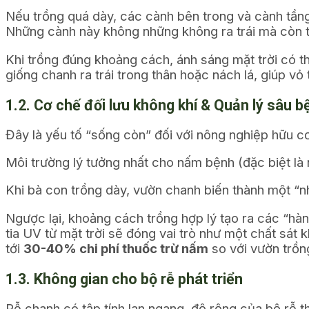
Nếu trồng quá dày, các cành bên trong và cành tầng
Những cành này không những không ra trái mà còn t
Khi trồng đúng khoảng cách, ánh sáng mặt trời có t
giống chanh ra trái trong thân hoặc nách lá, giúp v
1.2. Cơ chế đối lưu không khí & Quản lý sâu b
Đây là yếu tố “sống còn” đối với nông nghiệp hữu 
Môi trường lý tưởng nhất cho nấm bệnh (đặc biệt là 
Khi bà con trồng dày, vườn chanh biến thành một “n
Ngược lại, khoảng cách trồng hợp lý tạo ra các “hàn
tia UV từ mặt trời sẽ đóng vai trò như một chất sát
tới
30-40% chi phí thuốc trừ nấm
so với vườn trồn
1.3. Không gian cho bộ rễ phát triển
Rễ chanh có tập tính lan ngang, độ rộng của bộ rễ 