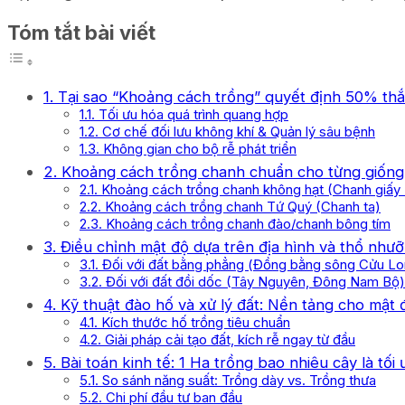
Tóm tắt bài viết
1. Tại sao “Khoảng cách trồng” quyết định 50% thắ
1.1. Tối ưu hóa quá trình quang hợp
1.2. Cơ chế đối lưu không khí & Quản lý sâu bệnh
1.3. Không gian cho bộ rễ phát triển
2. Khoảng cách trồng chanh chuẩn cho từng giống
2.1. Khoảng cách trồng chanh không hạt (Chanh giấy
2.2. Khoảng cách trồng chanh Tứ Quý (Chanh ta)
2.3. Khoảng cách trồng chanh đào/chanh bông tím
3. Điều chỉnh mật độ dựa trên địa hình và thổ như
3.1. Đối với đất bằng phẳng (Đồng bằng sông Cửu L
3.2. Đối với đất đồi dốc (Tây Nguyên, Đông Nam Bộ)
4. Kỹ thuật đào hố và xử lý đất: Nền tảng cho mật
4.1. Kích thước hố trồng tiêu chuẩn
4.2. Giải pháp cải tạo đất, kích rễ ngay từ đầu
5. Bài toán kinh tế: 1 Ha trồng bao nhiêu cây là tối
5.1. So sánh năng suất: Trồng dày vs. Trồng thưa
5.2. Chi phí đầu tư ban đầu