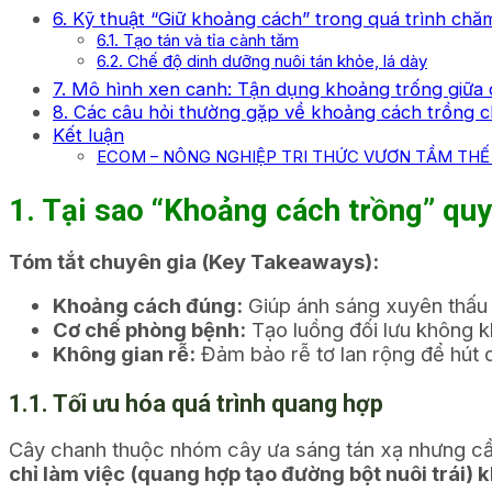
6. Kỹ thuật “Giữ khoảng cách” trong quá trình chăm
6.1. Tạo tán và tỉa cành tăm
6.2. Chế độ dinh dưỡng nuôi tán khỏe, lá dày
7. Mô hình xen canh: Tận dụng khoảng trống giữa
8. Các câu hỏi thường gặp về khoảng cách trồng 
Kết luận
ECOM – NÔNG NGHIỆP TRI THỨC VƯƠN TẦM THẾ 
1. Tại sao “Khoảng cách trồng” quy
Tóm tắt chuyên gia (Key Takeaways):
Khoảng cách đúng:
Giúp ánh sáng xuyên thấu 
Cơ chế phòng bệnh:
Tạo luồng đối lưu không k
Không gian rễ:
Đảm bảo rễ tơ lan rộng để hút 
1.1. Tối ưu hóa quá trình quang hợp
Cây chanh thuộc nhóm cây ưa sáng tán xạ nhưng cần
chỉ làm việc (quang hợp tạo đường bột nuôi trái) 