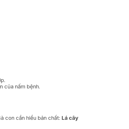
ợp.
iên của nấm bệnh.
à con cần hiểu bản chất:
Lá cây