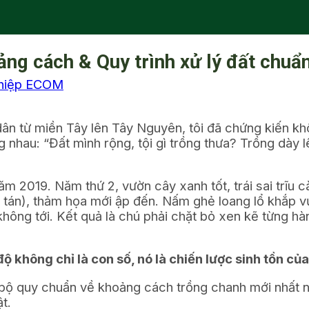
ảng cách & Quy trình xử lý đất chuẩ
hiệp ECOM
n từ miền Tây lên Tây Nguyên, tôi đã chứng kiến khô
 nhau: “Đất mình rộng, tội gì trồng thưa? Trồng dày l
m 2019. Năm thứ 2, vườn cây xanh tốt, trái sai trĩu c
p tán), thảm họa mới ập đến. Nấm ghẻ loang lổ khắp 
không tới. Kết quả là chú phải chặt bỏ xen kẽ từng h
 không chỉ là con số, nó là chiến lược sinh tồn của
ộ quy chuẩn về khoảng cách trồng chanh mới nhất n
t.