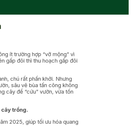
n
ng ít trường hợp “vỡ mộng” vì
ên gấp đôi thì thu hoạch gấp đôi
ành, chú rất phấn khởi. Nhưng
vườn, sâu vẽ bùa tấn công không
àng cây để “cứu” vườn, vừa tốn
 cây trồng.
ăm 2025, giúp tối ưu hóa quang