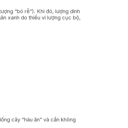
ượng “bó rễ”). Khi đó, lượng dinh
gân xanh do thiếu vi lượng cục bộ,
giống cây “háu ăn” và cần không