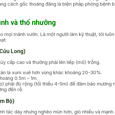
g cách gốc thoáng đãng là biện pháp phòng bệnh bắt
hình và thổ nhưỡng
mọi mảnh vườn. Là một người làm kỹ thuật, tôi luôn
oạt:
 Cửu Long)
 cấp cao và thường phải lên liếp (mô) trồng.
, tán lá xum xuê hơn vùng khác khoảng 20-30%.
khoảng 0.5m – 1m.
p) phải đủ rộng (tối thiểu 4-5m) để đảm bảo mương 
ởng đến rễ.
am Bộ)
nh tác dày nhưng nghèo mùn hơn, gió nhiều và mạnh.