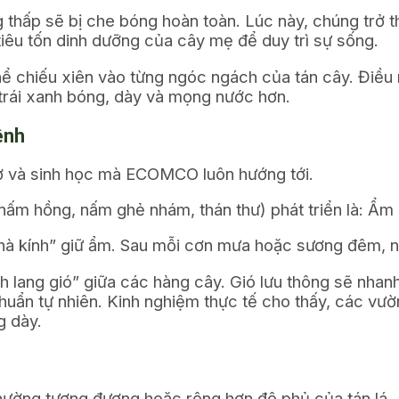
 thấp sẽ bị che bóng hoàn toàn. Lúc này, chúng trở t
iêu tốn dinh dưỡng của cây mẹ để duy trì sự sống.
hể chiếu xiên vào từng ngóc ngách của tán cây. Điều 
ỏ trái xanh bóng, dày và mọng nước hơn.
ệnh
cơ và sinh học mà ECOMCO luôn hướng tới.
nấm hồng, nấm ghẻ nhám, thán thư) phát triển là: Ẩm 
hà kính” giữ ẩm. Sau mỗi cơn mưa hoặc sương đêm, nư
h lang gió” giữa các hàng cây. Gió lưu thông sẽ nhan
 khuẩn tự nhiên. Kinh nghiệm thực tế cho thấy, các vư
g dày.
thường tương đương hoặc rộng hơn độ phủ của tán lá.