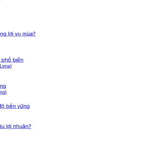
ng lợi vụ mùa?
 phổ biến
 Lima)
ỡng
ong)
 độ bền vững
 ưu lợi nhuận?