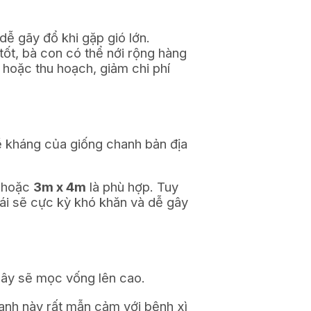
dễ gãy đổ khi gặp gió lớn.
tốt, bà con có thể nới rộng hàng
 hoặc thu hoạch, giảm chi phí
ề kháng của giống chanh bản địa
hoặc
3m x 4m
là phù hợp. Tuy
 hái sẽ cực kỳ khó khăn và dễ gây
cây sẽ mọc vống lên cao.
hanh này rất mẫn cảm với bệnh xì