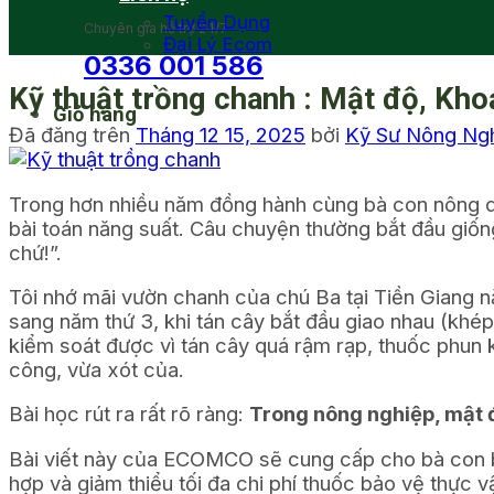
Tuyển Dụng
Chuyên gia hỗ trợ 24/7
Đại Lý Ecom
0336 001 586
Kỹ thuật trồng chanh : Mật độ, Kho
Giỏ hàng
Đã đăng trên
Tháng 12 15, 2025
bởi
Kỹ Sư Nông Ng
Trong hơn nhiều năm đồng hành cùng bà con nông dâ
bài toán năng suất. Câu chuyện thường bắt đầu giống
chứ!”.
Tôi nhớ mãi vườn chanh của chú Ba tại Tiền Giang nă
sang năm thứ 3, khi tán cây bắt đầu giao nhau (khé
kiểm soát được vì tán cây quá rậm rạp, thuốc phun 
công, vừa xót của.
Bài học rút ra rất rõ ràng:
Trong nông nghiệp, mật độ
Bài viết này của ECOMCO sẽ cung cấp cho bà con b
hợp và giảm thiểu tối đa chi phí thuốc bảo vệ thực vậ