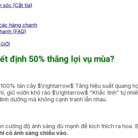
 sóc (Cắt tỉa)
 các hàng chanh
chanh (FAQ)
GIỚI
ết định 50% thắng lợi vụ mùa?
100% tán cây $\rightarrow$ Tăng hiệu suất quang h
hí, giữ vườn khô ráo $\rightarrow$ “Khắc tinh” tự nh
dinh dưỡng mà không cạnh tranh lẫn nhau.
 cường độ ánh sáng đủ mạnh để kích thích ra hoa. B
khi có ánh sáng chiếu vào.